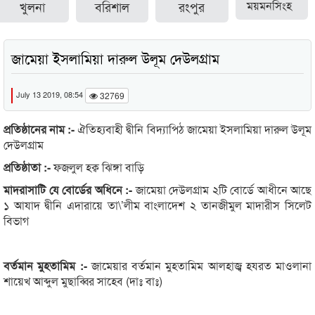
খুলনা
বরিশাল
রংপুর
ময়মনসিংহ
জামেয়া ইসলামিয়া দারুল উলূম দেউলগ্রাম
July 13 2019, 08:54
32769
প্রতিষ্ঠানের নাম :-
ঐতিহ্যবাহী দ্বীনি বিদ্যাপিঠ জামেয়া ইসলামিয়া দারুল উলূম
দেউলগ্রাম
প্রতিষ্ঠাতা :-
ফজলুল হক্ব ঝিঙ্গা বাড়ি
মাদরাসাটি যে বোর্ডের অধিনে :-
জামেয়া দেউলগ্রাম ২টি বোর্ডে আধীনে আছে
১ আযাদ দ্বীনি এদারায়ে তা\’লীম বাংলাদেশ ২ তানজীমুল মাদারীস সিলেট
বিভাগ
বর্তমান মুহতামিম :-
জামেয়ার বর্তমান মুহতামিম আলহাজ্ব হযরত মাওলানা
শায়েখ আব্দুল মুছাব্বির সাহেব (দাঃ বাঃ)