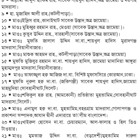
মাদরাসা।
৯
হা. মুজাহিদ আলী রাহ.(কটলীপাড়া)।
১০
মাওঃইদ্রিস রাহ.,কানাইঘাট সাবেক উস্তাদ,অত্র জামেয়া।
১১
মাওঃ মুহিব্বুর রহমান রাহ., মেওয়া (সাবেক উস্তাদ,অত্র জামেয়া )।
১২
মাওঃ কুতুব উদ্দিন রাহ., বারহালী(সাবেক উস্তাদ,অত্র জামেয়া)।
১৩
মাওঃ মুফতি জালাল উদ্দিন দা.বা.,শায়খুল হাদিস মুরাদগঞ্জ
মাদরাসা,বিয়ানীবাজার।
১৪
মাওঃ মাশুক আহমদ রাহ., কটলীপাড়া(সাবেক উস্তাদ,অত্র জামেয়া)
১৫
মুফতি মুজিবুর রহমান দা.বা. শায়খুল হাদিস, জামেয়া মাদানিয়া আঙ্গুরা
মুহাম্মদপুর মাদরাসা,বিয়ানীবাজার।
১৬
মাওঃ তাফাজ্জুল হক্ব আজিজ দা.বা. বিশিষ্ট মুফাসসিরে কোরআন,ঢাকা।
১৭
মুফতি নুরুল হক্ব দা.বা. (জকিগঞ্জী) সাবেক শায়খুল হাদিস,জামেয়া
মাহমুদিয়া সোবহানীঘাট,সিলেট।
১৮
মাওঃশফিকুল হক্ব রাহ. (আমকোনী) প্রতিষ্ঠাতা মুহতামিম,সোবহানীঘাট
মাদরাসা,সিলেট।
১৯
মাওঃ এনামুল হক্ব দা.বা. মুহতামিম,বহরগ্রাম মাদরাসা,গোলাপগঞ্জ ও
প্রকাশনা সম্পাদক,আযাদ দ্বীনী এদারায়ে তা\’লীম বাংলাদেশ।
২০
মাওঃখাইরুল হোসেন দা.বা. চেয়ারম্যান, আল-ফালাহ ও হিল ভিও
টাওয়ার।
২১
মাওঃ মুমতাজ উদ্দিন দা.বা. (বড়দেশী)মুহতামিম দারুল