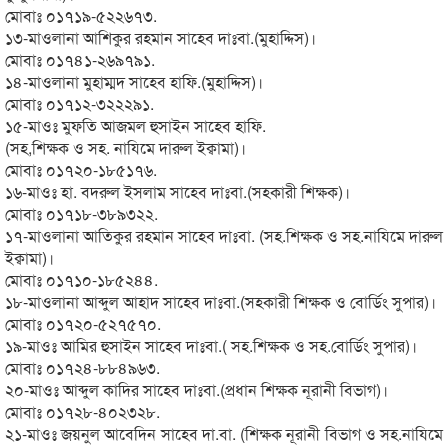
মোবাঃ ০১৭১৯-৫২২৬৭৩.
১৩-মাওলানা আশিকুর রহমান সাহেব দাঃবা.(মুহাদ্দিস)।
মোবাঃ ০১৭৪১-২৬৯৭৯১.
১৪-মাওলানা মুহাম্মদ সাহেব হাফি.(মুহাদ্দিস)।
মোবাঃ ০১৭১২-৩২২২৯১.
১৫-মাওঃ মুফতি আজমল হুসাইন সাহেব হাফি.
(সহ,শিক্ষক ও সহ. নাযিমে দারুল ইক্বামা)।
মোবাঃ ০১৭২০-১৮৫১৭৬.
১৬-মাওঃ হা. বদরুল ইসলাম সাহেব দাঃবা.(সহকারী শিক্ষক)।
মোবাঃ ০১৭১৮-৩৮৯৩২২.
১৭-মাওলানা আতিকুর রহমান সাহেব দাঃবা. (সহ.শিক্ষক ও সহ.নাযিমে দারুল
ইক্বামা)।
মোবাঃ ০১৭১০-১৮৫২৪৪.
১৮-মাওলানা আব্দুল আহাদ সাহেব দাঃবা.(সহকারী শিক্ষক ও বোর্ডিং সুপার)।
মোবাঃ ০১৭২০-৫২৭৫৭০.
১৯-মাওঃ আমির হুসাইন সাহেব দাঃবা.( সহ.শিক্ষক ও সহ.বোর্ডিং সুপার)।
মোবাঃ ০১৭২৪-৮৮৪৯৬৩.
২০-মাওঃ আব্দুল কাদির সাহেব দাঃবা.(প্রধান শিক্ষক নূরানী বিভাগ)।
মোবাঃ ০১৭২৮-৪০২৩২৮.
২১-মাওঃ জয়নুল আবেদিন সাহেব দা.বা. (শিক্ষক নূরানী বিভাগ ও সহ.নাযিমে