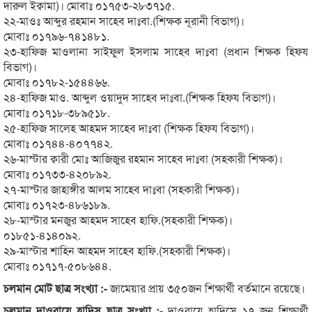
দারুল ইক্বামা)। মোবাঃ ০১৭৫৩-২৮৩৭১৫.
২২-মাওঃ আব্দুর রহমান সাহেব দাঃবা.(শিক্ষক নূরানী বিভাগ)।
মোবাঃ ০১৭৯৬-৭৪১৪৮১.
২৩-হাফিজ মাওলানা সাইফুল ইসলাম সাহেব দাঃবা (প্রধান শিক্ষক হিফয
বিভাগ)।
মোবাঃ ০১৭৮২-১৫৪৪৬৬.
২৪-হাফিজ মাও. আব্দুল ওয়াদুদ সাহেব দাঃবা.(শিক্ষক হিফয বিভাগ)।
মোবাঃ ০১৭১৮-৩৮৯৫১৮.
২৫-হাফিজ সালেহ আহমদ সাহেব দাঃবা (শিক্ষক হিফয বিভাগ)।
মোবাঃ ০১৭৪৪-৪০৭৭৪২.
২৬-মাস্টার ক্বারী মোঃ আজিজুর রহমান সাহেব দাঃবা (সহকারী শিক্ষক)।
মোবাঃ ০১৭৩৩-৪২০৮৯২.
২৭-মাস্টার জাহাঙ্গীর আলম সাহেব দাঃবা (সহকারী শিক্ষক)।
মোবাঃ ০১৭২৩-৪৮৬১৮৯.
২৮-মাস্টার মনজুর আহমদ সাহেব হাফি.(সহকারী শিক্ষক)।
০১৮৫১-৪১৪০৯২.
২৯-মাস্টার শাহিন আহমদ সাহেব হাফি.(সহকারী শিক্ষক)।
মোবাঃ ০১৭১৭-৫০৮৬৪৪.
চলমান মোট ছাত্র সংখ্যা :-
জামেয়ার প্রায় ৩৫০জন শিক্ষার্থী বর্তমানে রয়েছে।
চলমান দাওরায়ে হাদিস ছাত্র সংখ্যা :-
দাওরায়ে হাদিসে ১৭ জন শিক্ষার্থী