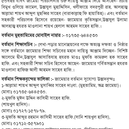
৫০বছর যাবৎ জামেয়া পরিচালনার গুরু দায়িত্ব আঞ্জাম দিয়ে আসছেন- প্রচার
বিমুখ ওলিয়ে কামেল, উস্তাযুল মুহাদ্দিসিন, খলীফায়ে বদরপুরী রাহ. আলহাজ্ব
আল্লামা শায়খ আব্দুল মুছব্বির সাহেব (বারাকাল্লাহু ফি হায়াতিহ)। এবং বর্তমান
সহকারী পরিচালক হিসেবে রয়েছেন- জামেয়ার কৃতিসন্তান,উস্তাযুল উলামা
আলহাজ্ব হযরত মাওলানা শায়খ হেলাল আহমদ সাহেব হাফি.।
বর্তমান মুহতামিমের মোবাইল নাম্বার :-
০১৭৩৫-৬৪৪৫৩০
বর্তমান শিক্ষাসচিব :-
লেখা-পড়ার মানোন্নয়নের লক্ষে অত্যন্ত দক্ষতা ও নিষ্ঠার
সঙ্গে বর্তমানে জামেয়ার শিক্ষা সচিবের মহান দায়িত্ব আঞ্জাম দিচ্ছেন- বিশিষ্ট
আলেমে দ্বীন,উস্তাযুল আসাতিযাহ হযরত মাওঃ মুফতি কামরুল হক সাহেব
হাফি. এবং সহকারী শিক্ষা সচিব হিসেবে আছেন- জামেয়ার গর্বিতসন্তান হযরত
মাওলানা হাফিজ আলী আহমদ সাহেব হাফি.।
বর্তমান শিক্ষকবৃন্দের তালিকা :-
জামেয়ার বর্তমান সুযোগ্য উস্তাদবৃন্দঃ
১-আল্লামা শায়খ আব্দুল মুসাব্বির সাহেব দাঃবা. (মুহতামিম, অত্র জামেয়া)।
মোবাঃ ০১৭৩৫-৬৪৪৫৩০.
২-মুফতি মুঈন উদ্দিন কাসিমী সাহেব হাফি.
(শায়খুল হাদিস)।
মোবাঃ ০১৭২৭-১৫৭৮৭৯.
৩-মুফতি আব্দুর রহমান কাসিমী সাহেব হাফি.(সানি শায়খুল হাদিস),
মোবাঃ ০১৭১২-৩৫৭৯০১