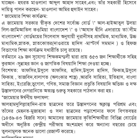
যাচ্ছেন- হযরত মাওলানা আব্দুল আহাদ সাহেব,এবং তাঁর সহকারী হিসেবে
দায়িত্ব পালন করছেন- মাওলানা আমির হুসাইন সাহেব।
* জামেয়ার শিক্ষা কার্যক্রম:
এ জামেয়ায় সরকার স্বীকৃত দেশের সর্বোচ্চ বোর্ড \” আল-হাইআতুল উলয়া
লিল-জামিআতিল কওমিয়া বাংলাদেশ \” ও \”আযাদ দ্বীনি এদারায়ে তা\’লীম
বাংলাদেশ\” বোর্ডদ্বয়ের সিলেবাস অনুযায়ী নুরানীসহ প্রাথমিক, মাধ্যমিক, উচ্চ
মাধ্যমিক,স্নাতক, স্নাতকোত্তর(দাওরায়ে হাদিস -মাস্টার্স সমমান ) ও হিফজ
বিভাগের শিক্ষা কার্যক্রম যথারীতি চালু রয়েছে।
বর্তমানে ২৯ জন সুযোগ্য শিক্ষকমন্ডলী দ্বারা প্রায় ৩৫০ জন শিক্ষার্থীকে সহিহ
কুরআন -সুন্নাহর জ্ঞান ও জাগতিক বিষয়াদি শিক্ষা দেওয়া হচ্ছে।
বিশেষত: তাফসির,উসুলে তাফসির, হাদিস,উসুলে হাদিস, ফিকাহ,উসুলে
ফিকাহ , তাজবিদ,বালাগত (অলংকার শাস্ত্র) ,আরবি সাহিত্য, ইতিহাস, বাংলা
সাহিত্য, ইংরেজি,ভূগোল, গণিত, সমাজ বিজ্ঞান প্রভৃতি বিষয়াদি অভিজ্ঞ ও দক্ষ
উস্তাদগনের নেগরানিতে অত্যন্ত গুরুত্ব সহকারে পাঠদান করা হয়।
*জামেয়ার ঈর্ষণীয় ফলাফল:
আলহামদুলিল্লাহ!দিন-রাত ছাত্রদের তরে উস্তাদগনের অক্লান্ত পরিশ্রম এবং
তাঁদের মেহনত-মুজাহাদা ও সদা ছাত্রদের পড়াশোনার ফলে বিগতবছর
(১৪৩৯-৪০ হিজরি সনে) আমাদের জামেয়ার কৃতিশিক্ষার্থীরা বিভিন্ন বোর্ডের
অধীনে অনুষ্ঠিত কেন্দ্রীয় পরীক্ষায় অংশগ্রহণ করে অন্যান্য বছরের চেয়ে
তুলনামূলক অনেক ভালো রেজাল্ট করেছে।
ফালিল্লাহিল হামদ!