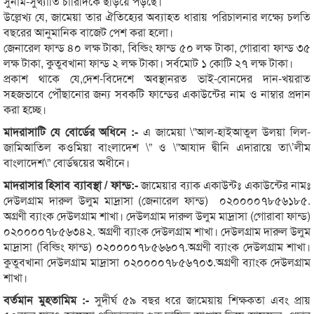
সুনাম-সুখ্যাতি চারিদিকে ছড়িয়ে পড়ছে।
উল্লেখ্য যে, জামেয়া তার ঐতিহ্যের অব্যাহত ধারায় পরিচালনার লক্ষ্যে চলতি
বছরের আনুমানিক বাজেট পেশ করা হলো।
জেনারেল ফান্ড ৪০ লক্ষ টাকা, বিল্ডিং ফান্ড ৫০ লক্ষ টাকা, গোরাবা ফান্ড ৩৫
লক্ষ টাকা, কুতুবখানা ফান্ড ২ লক্ষ টাকা। সর্বমোট ১ কোটি ২৭ লক্ষ টাকা।
প্রকাশ থাকে যে,দেশ-বিদেশে অবস্থানরত ভাই-বোনদের দান-খয়রাত
সহজভাবে পৌঁছানোর জন্য সবকটি ফান্ডের একাউন্টের নাম ও নাম্বার প্রদান
করা হচ্ছে।
মাদরাসাটি যে বোর্ডের অধিনে :-
এ জামেয়া \”আল-হাইআতুল উলয়া লিল-
জামিআতিল কওমিয়া বাংলাদেশ \” ও \”আযাদ দ্বীনি এদারায়ে তা\’লীম
বাংলাদেশ\” বোর্ডদ্বয়ের অধীনে।
মাদরাসার হিসাব ব্যাবস্থা / ফান্ড:-
জামেয়ার ব্যাক একাউন্টঃ একাউন্টের নামঃ
দেউলগ্রাম দারুল উলুম মাদ্রাসা (জেনারেল ফান্ড) ০২০০০০৭৮৫৬১৮৫.
অগ্রণী ব্যাংক দেউলগ্রাম শাখা। দেউলগ্রাম দারুল উলুম মাদ্রাসা (গোরাবা ফান্ড)
০২০০০০৭৮৫৬৩৪২. অগ্রণী ব্যাংক দেউলগ্রাম শাখা। দেউলগ্রাম দারুল উলুম
মাদ্রাসা (বিল্ডিং ফান্ড) ০২০০০০৭৮৫৬৬০৭.অগ্রণী ব্যাংক দেউলগ্রাম শাখা।
কুতুবখানা দেউলগ্রাম মাদ্রাসা ০২০০০০৭৮৫৬৭০৩.অগ্রণী ব্যাংক দেউলগ্রাম
শাখা।
বর্তমান মুহতামিম :-
সুদীর্ঘ ৫৯ বছর ধরে জামেয়ায় শিক্ষকতা এবং প্রায়