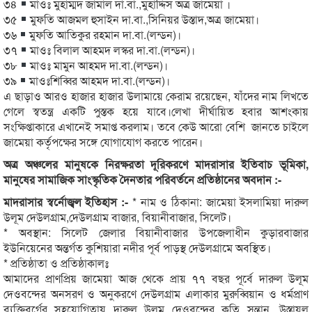
৩৪
মাওঃ মুহাম্মদ জামাল দা.বা.,মুহাদ্দিস অত্র জামেয়া ।
৩৫
মুফতি আজমল হুসাইন দা.বা.,সিনিয়র উস্তাদ,অত্র জামেয়া।
৩৬
মুফতি আতিকুর রহমান দা.বা.(লন্ডন)।
৩৭
মাওঃ বিলাল আহমদ লস্কর দা.বা.(লন্ডন)।
৩৮
মাওঃ মামুন আহমদ দা.বা.(লন্ডন)।
৩৯
মাওঃশিব্বির আহমদ দা.বা.(লন্ডন)।
এ ছাড়াও আরও হাজার হাজার উলামায়ে কেরাম রয়েছেন, যাঁদের নাম লিখতে
গেলে স্বতন্ত্র একটি পুস্তক হয়ে যাবে।লেখা দীর্ঘায়িত হবার আশংকায়
সংক্ষিপ্তাকারে এখানেই সমাপ্ত করলাম। তবে কেউ আরো বেশি জানতে চাইলে
জামেয়া কর্তৃপক্ষের সঙ্গে যোগাযোগ করতে পারেন।
অত্র অঞ্চলের মানুষকে নিরক্ষরতা দূরিকরণে মাদরাসার ইতিবাচ ভূমিকা,
মানুষের সামাজিক সাংস্কৃতিক দৈনতার পরিবর্তনে প্রতিষ্ঠানের অবদান :-
মাদরাসার স্বর্নোজ্বল ইতিহাস :-
* নাম ও ঠিকানা: জামেয়া ইসলামিয়া দারুল
উলূম দেউলগ্রাম,দেউলগ্রাম বাজার, বিয়ানীবাজার, সিলেট।
* অবস্থান: সিলেট জেলার বিয়ানীবাজার উপজেলাধীন কুড়ারবাজার
ইউনিয়েনের অন্তর্গত কুশিয়ারা নদীর পূর্ব পাড়স্থ দেউলগ্রামে অবস্থিত।
* প্রতিষ্ঠাতা ও প্রতিষ্ঠাকালঃ
আমাদের প্রাণপ্রিয় জামেয়া আজ থেকে প্রায় ৭৭ বছর পূর্বে দারুল উলূম
দেওবন্দের অনসরণ ও অনুকরণে দেউলগ্রাম এলাকার মুরুব্বিয়ান ও ধর্মপ্রাণ
ব্যক্তিবর্গের সহযোগিতায় দারুল উলুম দেওবন্দের কৃতি সন্তান, উস্তাযুল