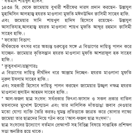
* বর্তমান শায়খুল হাদিস:
১৪৩৪ হি. থেকে জামেয়ায় বুখারী শরীফের দারস প্রদান করছেন- উস্তাযুল
মুহাদ্দিসিন আলহাজ্ব হযরত মাওলানা মুফতি মঈনউদ্দিন ক্বাসিমী সাহেব হাফি.
এবং জমেয়ার সানি শায়খুল হাদিস হিসেবে রয়েছেন- উস্তাযুল
আসাতিযাহ,আলহাজ্ব হযরত মাওলানা শায়খ মুফতি আব্দুর রহমান ক্বাসিমী
সাহেব হাফি.।
* ফতোয়া বিভাগ:
দীর্ঘকয়েক বৎসর ধরে অত্যন্ত গুরুত্বের সঙ্গে এ বিভাগের দায়িত্ব পালন করে
যাচ্ছেন- জামেয়ার কৃতিসন্তান হযরত মাওলানা মুফতি আশরাফুল হক সাহেব
হাফি.।
* কুতুবখানা/গ্রন্থাগারঃ
এ বিভাগের দায়িত্ব দীর্ঘদিন ধরে আঞ্জাম দিচ্ছেন- হযরত মাওলানা মুফতি
নুরুল ইসলাম সাহেব হাফি.।
এবং সহকারী হিসেবে দায়িত্ব পালন করছেন জামেয়ার উজ্জ্বল নক্ষত্র হযরত
মাওলানা হুসাইন আহমদ সাহেব হাফি.।
* আল-ফজল ছাত্র সংসদ: সর্বপ্রকার ফিৎনা-ফাসাদ ও সকল প্রকার বাতিল
মতবাদের মুখোশ উন্মোচন এবং তার দালিলিক দাঁতভাঙা জবাব দেওয়ার
মতো যোগ্য ব্যক্তি তৈরি করতঃ ঘুমন্ত প্রতিভাকে জাগ্রত করে তোলার লক্ষ্যে
জামেয়া তার ছাত্রদের নিয়ে গঠন করে \”আল-ফজল ছাত্র সংসদ\”।
ছাত্র সংসদের উদ্যোগে বর্তমান প্রেক্ষাপট সহ বিভিন্ন বিষয়ে সাপ্তাহিক প্রশিক্ষণ
সভা অনুষ্ঠিত হয়ে থাকে।