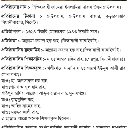
প্রতিষ্ঠানের নাম :-
ঐতিহ্যবাহী জামেয়া ইসলামিয়া দারুল উলুম দেউলগ্রাম।
প্রতিষ্ঠানের ঠিকানা :-
দেউলগ্রাম, দেউলগ্রাম বাজার, কুড়ারবাজার,
বিয়ানীবাজার, সিলেট।
প্রতিষ্ঠা কাল :-
১৩৬৪ হিজরি মোতাবেক ১৯৪৩ ঈসায়ি সনে।
প্রতিষ্ঠাতা :-
আল্লামা ফযলে হক্ব রাহ. (জিঙ্গাবাড়ী,কানাইঘাট)।
প্রতিষ্ঠাকালিন মুহতামিম :-
আল্লামা ফযলে হক্ব রাহ.(জিঙ্গাবাড়ী,কানাইঘাট)।
প্রতিষ্ঠাকালিন শিক্ষাসচিব :-
মাওঃ আব্দুর রহিম রাহ. (শেরপুর, বিয়ানীবাজার)।
প্রতিষ্ঠাকালিন শিক্ষকবৃন্দ :-
খলীফায়ে মাদানি মাওঃ শায়খ ইউনুস আলী রাহ.
গোলাপগঞ্জ।
মাওঃ হা. আনসারুল হক্ব রাহ.
মাওঃশায়খ আব্দুল হাই রাহ.
শাইখুল হাদিস আল্লামা আব্দুল হান্নান রাহ. সুনামগঞ্জ।
মাওঃ কুতুবুদ্দিন রাহ.
মাওঃ তাহির সাহেব রাহ.
মাওঃ মছদ্দর আলী রাহ.
এ ছাড়াও আরো অনেক শিক্ষকবৃন্দ ছিলেন।
প্রতিষ্ঠাকালিন জামাত সংখ্যা,বর্তমান সমাপনী জামাত / মাদরাসা দাওরায়ে