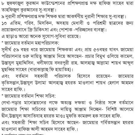
৮ হুফফাজুল কুরআন ফাউন্ডেশনের প্রশিক্ষণপ্রাপ্ত দক্ষ হাফিজ সাহেব দ্বারা
তাহফিজুল কুরআনের সু-ব্যবস্থা।
৯ নুরানী প্রশিক্ষণপ্রাপ্ত দক্ষ শিক্ষক দ্বারা আকর্ষণীয় নুরানী শিক্ষার সু-ব্যবস্থা।
১০ এতিম, গরিব, মিসকিন, অসহায় মেধাবী ও পরিশ্রমী ছাত্রদের জন্য
প্রয়োজনবোধে ফ্রি চিকিৎসা এবং পোশাক -পরিচ্ছদের ব্যবস্থা।
এ ছাড়াও আরো অনেক সুযোগ-সুবিধা রয়েছে।
* জামেয়ার বর্তমান মহাপরিচালক:
সুদীর্ঘ ৫৯ বছর ধরে জামেয়ায় শিক্ষকতা এবং প্রায় ৫০বছর যাবৎ জামেয়া
পরিচালনার গুরু দায়িত্ব আঞ্জাম দিয়ে আসছেন- প্রচার বিমুখ ওলিয়ে কামেল,
উস্তাযুল মুহাদ্দিসিন, খলীফায়ে বদরপুরী রাহ. আলহাজ্ব আল্লামা শায়খ আব্দুল
মুছব্বির সাহেব (বারাকাল্লাহু ফি হায়াতিহ)।
এবং বর্তমান সহকারী পরিচালক হিসেবে রয়েছেন- জামেয়ার
কৃতিসন্তান,উস্তাযুল উলামা আলহাজ্ব হযরত মাওলানা শায়খ হেলাল আহমদ
সাহেব হাফি.।
* জামেয়ার বর্তমান শিক্ষা সচিব:
লেখা-পড়ার মানোন্নয়নের লক্ষে অত্যন্ত দক্ষতা ও নিষ্ঠার সঙ্গে বর্তমানে
জামেয়ার শিক্ষা সচিবের মহান দায়িত্ব আঞ্জাম দিচ্ছেন- বিশিষ্ট আলেমে
দ্বীন,উস্তাযুল আসাতিযাহ হযরত মাওঃ মুফতি কামরুল হক সাহেব হাফি.
এবং সহকারী শিক্ষা সচিব হিসেবে আছেন- জামেয়ার গর্বিতসন্তান হযরত
মাওলানা হাফিজ আলী আহমদ সাহেব হাফি.।