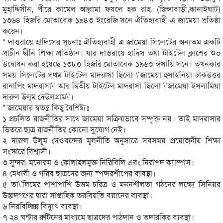
মুহাদ্দিসীন, পীরে কামেল আল্লামা ফযলে হক রাহ. (জিঙ্গাবাড়ী,কানাইঘাট)
১৩৬৪ হিজরি মোতাবেক ১৯৪৩ ইংরেজি সনে ঐতিহ্যবাহী এ জামেয়া প্রতিষ্ঠা
করেন।
* দাওরায়ে হাদিসের সূচনাঃ ঐতিহ্যবাহী এ জামেয়া সিলেটের অন্যতম একটি
প্রাচীন দ্বীনি শিক্ষা প্রতিষ্ঠান। যার দাওরায়ে হাদিস তথা টাইটেল ক্লাশের শুভ
উদ্বোধন করা হয়েছে ১৩৮০ হিজরি মোতাবেক ১৯৬০ ঈসায়ি সনে। তখনকার
সময় সিলেটের প্রথম টাইটেল মাদরাসা ছিলো \’জামেয়া হুসাইনিয়া ঢাকউত্তর
রানাপিং মাদরাসা\’ আর দ্বিতীয় টাইটেল মাদরাসা ছিলো \’জামেয়া ইসলামিয়া
দারুল উলূম দেউলগ্রাম\’।
* জামেয়ার স্বতন্ত্র কিছু বৈশিষ্ট্যঃ
১ প্রচলিত রাজনীতির সাথে জামেয়া সক্রিয়ভাবে সম্পৃক্ত নয়। তাই মাদরাসার
ভিতরে ছাত্র রাজনীতির কোনো সুযোগ নেই।
২ দারুল উলূম দেওবন্দের মূলনীতি অনুসারে সবসময় প্রয়োজনীয় শিক্ষা
সংস্কারে বিশ্বাসী।
৩ সুন্দর, মনোরম ও কোলাহলমুক্ত নিরিবিলি এবং নিরাপদ ক্যাম্পাস।
৪ মেধাবী ও গরিব ছাত্রদের জন্য স্পন্সরশীপের ব্যবস্থা।
৫ তা\’লিমের পাশাপাশি উত্তম চরিত্র ও মননশীলতা গঠনের লক্ষ্যে সিনিয়র
উস্তাদগণের দ্বারা সাপ্তাহিক তরবিয়তি বয়ানের ব্যবস্থা।
৬ নিরবিচ্ছিন্ন বিদ্যুৎ ব্যবস্থা।
৭ ২৪ ঘন্টার রুটিনের মাধ্যমে ছাত্রদের পাঠদান ও তদারকির ব্যবস্থা।