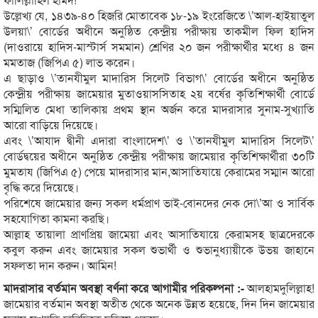
উল্লেখ্য যে, ১৪৩৯-৪০ হিজরি মোতাবেক ১৮-১৯ ইংরেজিতে \’আল-হাইয়াতুল
উলয়া\’ বোর্ডের অধীনে অনুষ্ঠিত কেন্দ্রীয় পরীক্ষায় তাকমীল ফিল হাদিস
(দাওরায়ে হাদিস-মাস্টার্স সমমান) শ্রেণির ২০ জন পরীক্ষার্থীর মধ্যে ৪ জন
মমতাজ (জিপিএ ৫) লাভ করেন।
এ ছাড়াও \’তানযীমুল মাদারিস সিলেট বিভাগ\’ বোর্ডের অধীনে অনুষ্ঠিত
কেন্দ্রীয় পরীক্ষায় জামেয়ার মুতাওয়াসসিতাহ ২য় বর্ষের কৃতিশিক্ষার্থী বোর্ডে
সম্মিলিত মেধা তালিকায় প্রথম স্থান অর্জন করে মাদরাসার সুনাম-সুখ্যাতি
আরো বাড়িয়ে দিয়েছে।
এবং \’আযাদ দ্বীনী এদারা বাংলাদেশ\’ ও \’তানযীমুল মাদারিস সিলেট\’
বোর্ডদ্বয়ের অধীনে অনুষ্ঠিত কেন্দ্রীয় পরীক্ষায় জামেয়ার কৃতিশিক্ষার্থীরা ৩০টি
মুমতায (জিপিএ ৫) পেয়ে মাদরাসার মান,আসাতিযায়ে কেরামের সম্মান আরো
বৃদ্ধি করে দিয়েছে।
পরিশেষে জামেয়ার জন্য সকল ধর্মপ্রাণ ভাই-বোনদের নেক দো\’আ ও সার্বিক
সহযোগিতা কামনা করছি।
আল্লাহ তায়ালা প্রাণপ্রিয় জামেয়া এবং আসাতিযায়ে কেরামসহ ছাত্রদেরকে
কবুল করুন এবং জামেয়ার সকল শুভার্থী ও শুভানুধ্যায়ীকে উভয় জাহানে
সফলতা দান করুন। আমিন!
মাদরাসার বর্তমান অবস্থা বর্ণনা করে আগামীর পরিকল্পনা :-
আলহামদুলিল্লাহ!
জামেয়ার বর্তমান অবস্থা অতীত থেকে অনেক উন্নত হয়েছে, দিন দিন জামেয়ার