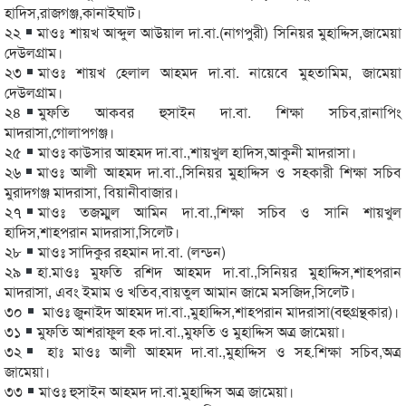
হাদিস,রাজগঞ্জ,কানাইঘাট।
২২
মাওঃ শায়খ আব্দুল আউয়াল দা.বা.(নাগপুরী) সিনিয়র মুহাদ্দিস,জামেয়া
দেউলগ্রাম।
২৩
মাওঃ শায়খ হেলাল আহমদ দা.বা. নায়েবে মুহতামিম, জামেয়া
দেউলগ্রাম।
২৪
মুফতি আকবর হুসাইন দা.বা. শিক্ষা সচিব,রানাপিং
মাদরাসা,গোলাপগঞ্জ।
২৫
মাওঃ কাউসার আহমদ দা.বা.,শায়খুল হাদিস,আকুনী মাদরাসা।
২৬
মাওঃ আলী আহমদ দা.বা.,সিনিয়র মুহাদ্দিস ও সহকারী শিক্ষা সচিব
মুরাদগঞ্জ মাদরাসা, বিয়ানীবাজার।
২৭
মাওঃ তজম্মুল আমিন দা.বা.,শিক্ষা সচিব ও সানি শায়খুল
হাদিস,শাহপরান মাদরাসা,সিলেট।
২৮
মাওঃ সাদিকুর রহমান দা.বা. (লন্ডন)
২৯
হা.মাওঃ মুফতি রশিদ আহমদ দা.বা.,সিনিয়র মুহাদ্দিস,শাহপরান
মাদরাসা, এবং ইমাম ও খতিব,বায়তুল আমান জামে মসজিদ,সিলেট।
৩০
মাওঃ জুনাইদ আহমদ দা.বা.,মুহাদ্দিস,শাহপরান মাদরাসা(বহুগ্রন্থকার)।
৩১
মুফতি আশরাফুল হক দা.বা.,মুফতি ও মুহাদ্দিস অত্র জামেয়া।
৩২
হাঃ মাওঃ আলী আহমদ দা.বা.,মুহাদ্দিস ও সহ.শিক্ষা সচিব,অত্র
জামেয়া।
৩৩
মাওঃ হুসাইন আহমদ দা.বা.মুহাদ্দিস অত্র জামেয়া।