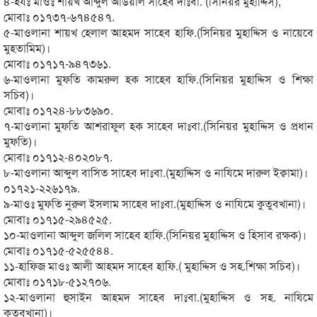
৪-হযঃ মাওঃ শায়খ আব্দুল আউয়াল সাহেব দাঃবা. (সিনিয়র মুহাদ্দিস),
মোবাঃ ০১৭৩৭-৬৭৪৫৪৭.
৫-মাওলানা শায়খ হেলাল আহমদ সাহেব হাফি.(সিনিয়র মুহাদ্দিস ও নায়েবে
মুহতামিম)।
মোবাঃ ০১৭১৭-৯৪৭৩৬১.
৬-মাওলানা মুফতি কামরুল হক সাহেব হাফি.(সিনিয়র মুহাদ্দিস ও শিক্ষা
সচিব)।
মোবাঃ ০১৭২৪-৮৮৩৬৯০.
৭-মাওলানা মুফতি আশরাফুল হক সাহেব দাঃবা.(সিনিয়র মুহাদ্দিস ও প্রধান
মুফতি)।
মোবাঃ ০১৭১২-৪০২০৮৭.
৮-মাওলানা আব্দুল বাসিত সাহেব দাঃবা.(মুহাদ্দিস ও নাযিমে দারুল ইক্বামা)।
০১৭২১-২২৬১৭৯.
৯-মাওঃ মুফতি নুরুল ইসলাম সাহেব দাঃবা.(মুহাদ্দিস ও নাযিমে কুতুবখানা)।
মোবাঃ ০১৭১৫-২৯৪৫২৫.
১০-মাওলানা আব্দুল জলিল সাহেব হাফি.(সিনিয়র মুহাদ্দিস ও হিসাব রক্ষক)।
মোবাঃ ০১৭১৫-৫২৫৫৪৪.
১১-হাফিজ মাওঃ আলী আহমদ সাহেব হাফি.( মুহাদ্দিস ও সহ.শিক্ষা সচিব)।
মোবাঃ ০১৭১৮-৫১২৭০৬.
১২-মাওলানা হুসাইন আহমদ সাহেব দাঃবা.(মুহাদ্দিস ও সহ. নাযিমে
কুতুবখানা)।