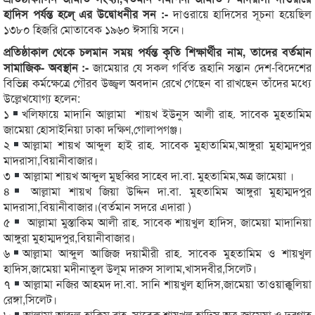
হাদিস পর্যন্ত হলে্ এর উদ্বোধনীর সন :-
দাওরায়ে হাদিসের সূচনা হয়েছিল
১৩৮০ হিজরি মোতাবেক ১৯৬০ ঈসায়ি সনে।
প্রতিষ্ঠাকাল থেকে চলমান সময় পর্যন্ত কৃতি শিক্ষার্থীর নাম, তাদের বর্তমান
সামাজিক- অবস্থান :-
জামেয়ার যে সকল গর্বিত রূহানি সন্তান দেশ-বিদেশের
বিভিন্ন কর্মক্ষেত্রে গৌরব উজ্জ্বল অবদান রেখে গেছেন বা রাখছেন তাঁদের মধ্যে
উল্লেখযোগ্য হলেন:
১
খলিফায়ে মাদানি আল্লামা শায়খ ইউনুস আলী রাহ. সাবেক মুহতামিম
জামেয়া হোসাইনিয়া ঢাকা দক্ষিণ,গোলাপগঞ্জ।
২
আল্লামা শায়খ আব্দুল হাই রাহ. সাবেক মুহাতামিম,আঙ্গুরা মুহাম্মদপুর
মাদরাসা,বিয়ানীবাজার।
৩
আল্লামা শায়খ আব্দুল মুছব্বির সাহেব দা.বা. মুহতামিম,অত্র জামেয়া ।
৪
আল্লামা শায়খ জিয়া উদ্দিন দা.বা. মুহতামিম আঙ্গুরা মুহাম্মদপুর
মাদরাসা,বিয়ানীবাজার।(বর্তমান সদরে এদারা )
৫
আল্লামা মুস্তাকিম আলী রাহ. সাবেক শায়খুল হাদিস, জামেয়া মাদানিয়া
আঙ্গুরা মুহাম্মদপুর,বিয়ানীবাজার।
৬
আল্লামা আব্দুল আজিজ দয়ামীরী রাহ. সাবেক মুহতামিম ও শায়খুল
হাদিস,জামেয়া মদীনাতুল উলূম দারুস সালাম,খাসদবীর,সিলেট।
৭
আল্লামা নজির আহমদ দা.বা. সানি শায়খুল হাদিস,জামেয়া তাওয়াক্কুলিয়া
রেঙ্গা,সিলেট।
৮
আল্লামা আব্দুল হাকিম রাহ. সাবেক শায়খুল হাদিস,অত্র জামেয়া ও দরগাহ