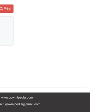
Print
www.qowmipedia.com
ail: qowmipedia@gmail.com