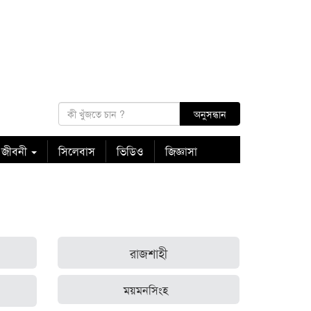
 জীবনী
সিলেবাস
ভিডিও
জিজ্ঞাসা
রাজশাহী
ময়মনসিংহ