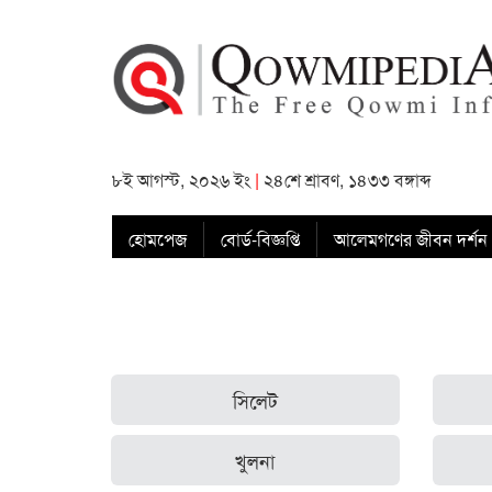
৮ই আগস্ট, ২০২৬ ইং
|
২৪শে শ্রাবণ, ১৪৩৩ বঙ্গাব্দ
হোমপেজ
বোর্ড-বিজ্ঞপ্তি
আলেমগণের জীবন দর্শন
সিলেট
খুলনা