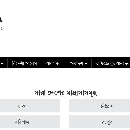
বিদেশী আলেম
আকাবির
সেরাদশ
হাফিজে-কুরআনদের
সারা দেশের মাদ্রাসাসমূহ
ঢাকা
চট্টগ্রাম
বরিশাল
রংপুর