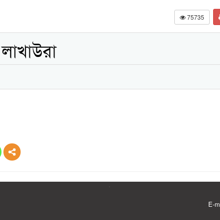
75735
 লাখাউরা
E-m