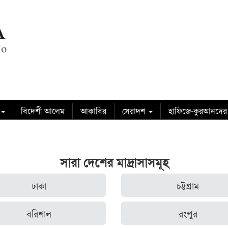
বিদেশী আলেম
আকাবির
সেরাদশ
হাফিজে-কুরআনদের
সারা দেশের মাদ্রাসাসমূহ
ঢাকা
চট্টগ্রাম
বরিশাল
রংপুর