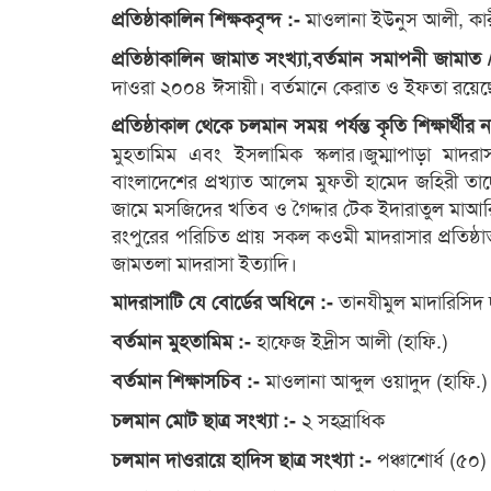
মাওলানা ইউনুস আলী, কার
প্রতিষ্ঠাকালিন শিক্ষকবৃন্দ :-
প্রতিষ্ঠাকালিন জামাত সংখ্যা,বর্তমান সমাপনী জামাত
দাওরা ২০০৪ ঈসায়ী। বর্তমানে কেরাত ও ইফতা রয়েছ
প্রতিষ্ঠাকাল থেকে চলমান সময় পর্যন্ত কৃতি শিক্ষার্থী
মুহতামিম এবং ইসলামিক স্কলার।জুম্মাপাড়া মাদর
বাংলাদেশের প্রখ্যাত আলেম মুফতী হামেদ জহিরী তাদ
জামে মসজিদের খতিব ও গৈদ্দার টেক ইদারাতুল মাআর
রংপুরের পরিচিত প্রায় সকল কওমী মাদরাসার প্রতিষ্ঠ
জামতলা মাদরাসা ইত্যাদি।
তানযীমুল মাদারিসিদ 
মাদরাসাটি যে বোর্ডের অধিনে :-
হাফেজ ইদ্রীস আলী (হাফি.)
বর্তমান মুহতামিম :-
মাওলানা আব্দুল ওয়াদুদ (হাফি.)
বর্তমান শিক্ষাসচিব :-
২ সহস্রাধিক
চলমান মোট ছাত্র সংখ্যা :-
পঞ্চাশোর্ধ (৫০
চলমান দাওরায়ে হাদিস ছাত্র সংখ্যা :-