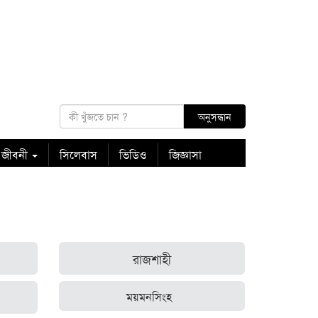
 জীবনী
সিলেবাস
ভিডিও
জিজ্ঞাসা
রাজশাহী
ময়মনসিংহ