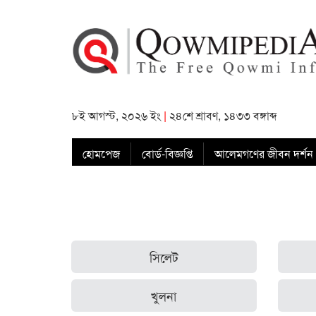
৮ই আগস্ট, ২০২৬ ইং
|
২৪শে শ্রাবণ, ১৪৩৩ বঙ্গাব্দ
হোমপেজ
বোর্ড-বিজ্ঞপ্তি
আলেমগণের জীবন দর্শন
সিলেট
খুলনা