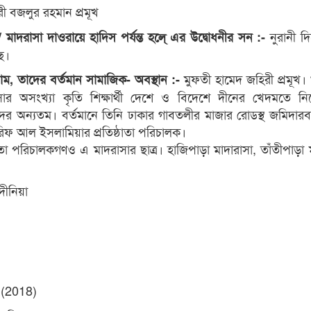
ী বজলুর রহমান প্রমূখ
নুরানী দ
 / মাদরাসা দাওরায়ে হাদিস পর্যন্ত হলে্ এর উদ্বোধনীর সন :-
ে।
মুফতী হামেদ জহিরী প্রমূখ
র নাম, তাদের বর্তমান সামাজিক- অবস্থান :-
াসার অসংখ্যা কৃতি শিক্ষার্থী দেশে ও বিদেশে দীনের খেদমতে ন
ের অন্যতম। বর্তমানে তিনি ঢাকার গাবতলীর মাজার রোডস্থ জমিদারব
িফ আল ইসলামিয়ার প্রতিষ্ঠাতা পরিচালক।
াতা পরিচালকগণও এ মাদরাসার ছাত্র। হাজিপাড়া মাদারাসা, তাঁতীপাড়া 
দীনিয়া
) (2018)