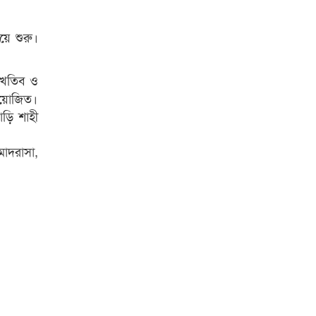
িয়ে শুরু।
। খতিব ও
িয়োজিত।
াড়ি শাহী
মাদরাসা,