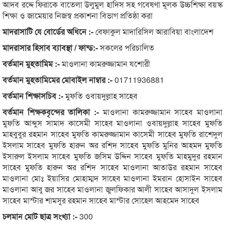
আদব রদ্দে ফিরাকে বাতেলা উলুমুল হাদিস সহ গবেষণা মূলক উচ্চশিক্ষা বয়স্ক
শিক্ষা ও জামেয়ার নিজস্ব প্রকাশনা বিভাগ প্রতিষ্ঠা করা
মাদরাসাটি যে বোর্ডের অধিনে :-
বেফাকুল মাদারিসিল আরাবিয়া বাংলাদেশ
মাদরাসার হিসাব ব্যাবস্থা / ফান্ড:-
সকলের পরিচালিত
বর্তমান মুহতামিম :-
মাওলানা কামরুজ্জামান যশোরী
বর্তমান মুহতামিমের মোবাইল নাম্বার :-
01711936881
বর্তমান শিক্ষাসচিব :-
মুফতি ওবায়দুল্লাহ সাহেব
বর্তমান শিক্ষকবৃন্দের তালিকা :-
মাওলানা কামরুজ্জামান সাহেব মাওলানা
মুফতি আব্দুস সামাদ কাসেমী সাহেব মাওলানা ওবায়দুল্লাহ সাহেব মুফতি
মাহবুবুর রহমান সাহেব মুফতি কামরুজ্জামান কাসেমী সাহেব মুফতি রাশেদুল
ইসলাম সাহেব মুফতি হারুন অর রশিদ সাহেব মুফতি মুনির আহমদ মুফতি
ইসারুল ইসলাম সাহেব মুফতি জসিম উদ্দিন সাহেব মুফতি মাহমুদুর রহমান
সাহেব মুফতি হারুন অর রশিদ সাহেব মাওলানা আতাউর রহমান সাহেব
মাওলানা মোঃ ইয়াসির মোহাম্মদ সাহেব মাওলানা ইমরান হোসাইন সাহেব
মাওলানা আবু জর সাহেব মাওলানা জুলফিকার আলী সাহেব আসাদুল ইসলাম
সাহেব মাস্টার শামসুর রহমান সাহেব মাস্টার সোহেল আহমেদ সাহেব
চলমান মোট ছাত্র সংখ্যা :-
300