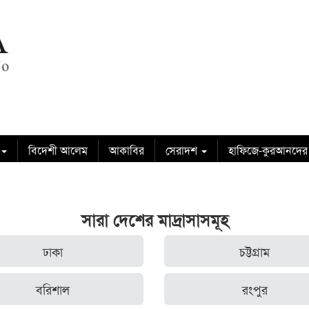
বিদেশী আলেম
আকাবির
সেরাদশ
হাফিজে-কুরআনদের
সারা দেশের মাদ্রাসাসমূহ
ঢাকা
চট্টগ্রাম
বরিশাল
রংপুর