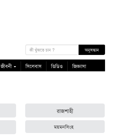
 জীবনী
সিলেবাস
ভিডিও
জিজ্ঞাসা
রাজশাহী
ময়মনসিংহ