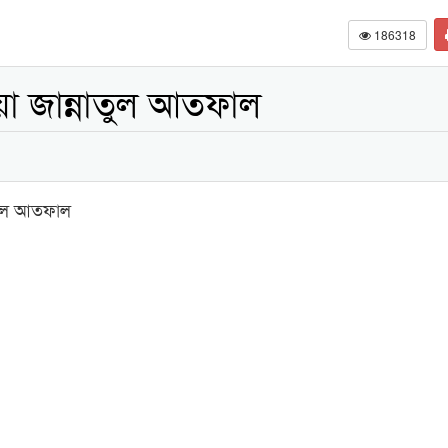
186318
া জান্নাতুল আতফাল
তুল আতফাল