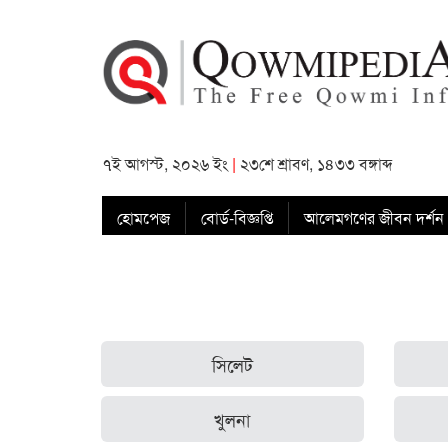
৭ই আগস্ট, ২০২৬ ইং
|
২৩শে শ্রাবণ, ১৪৩৩ বঙ্গাব্দ
হোমপেজ
বোর্ড-বিজ্ঞপ্তি
আলেমগণের জীবন দর্শন
সিলেট
খুলনা