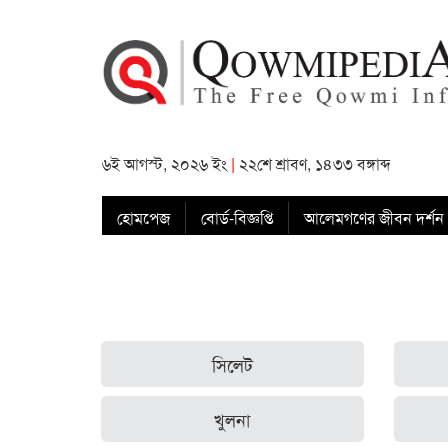
৬ই আগস্ট, ২০২৬ ইং
|
২২শে শ্রাবণ, ১৪৩৩ বঙ্গাব্দ
হোমপেজ
বোর্ড-বিজ্ঞপ্তি
আলেমগণের জীবন দর্শন
সিলেট
খুলনা