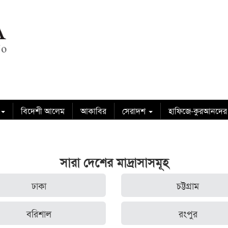
বিদেশী আলেম
আকাবির
সেরাদশ
হাফিজে-কুরআনদের
সারা দেশের মাদ্রাসাসমূহ
ঢাকা
চট্টগ্রাম
বরিশাল
রংপুর