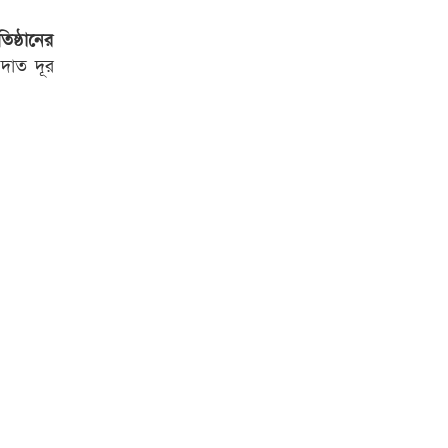
িষ্ঠানের
েদাত দূর