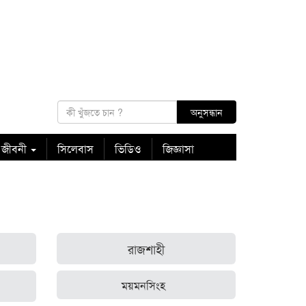
 জীবনী
সিলেবাস
ভিডিও
জিজ্ঞাসা
রাজশাহী
ময়মনসিংহ