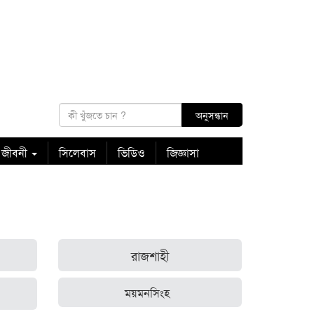
 জীবনী
সিলেবাস
ভিডিও
জিজ্ঞাসা
রাজশাহী
ময়মনসিংহ