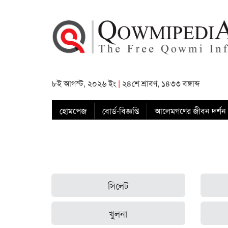
৮ই আগস্ট, ২০২৬ ইং
|
২৪শে শ্রাবণ, ১৪৩৩ বঙ্গাব্দ
হোমপেজ
বোর্ড-বিজ্ঞপ্তি
আলেমগণের জীবন দর্শন
সিলেট
খুলনা