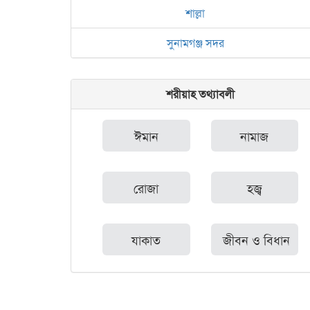
শাল্লা
সুনামগঞ্জ সদর
শরীয়াহ তথ্যাবলী
ঈমান
নামাজ
রোজা
হজ্ব
যাকাত
জীবন ও বিধান