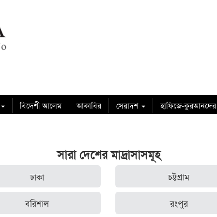
বিদেশী আলেম
আকাবির
সেরাদশ
হাফিজে-কুরআনদের
সারা দেশের মাদ্রাসাসমূহ
ঢাকা
চট্টগ্রাম
বরিশাল
রংপুর