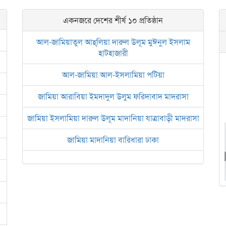
একনজরে দেশের শীর্ষ ১০ প্রতিষ্ঠান
আল-জামিয়াতুল আহ্‌লিয়া দারুল উলূম মুঈনুল ইসলাম
হাটহাজারী
আল-জামিয়া আল-ইসলামিয়া পটিয়া
জামিয়া আরাবিয়া ইমদাদুল উলুম ফরিদাবাদ মাদরাসা
জামিয়া ইসলামিয়া দারুল উলূম মাদানিয়া যাত্রাবাড়ী মাদরাসা
জামিয়া মাদানিয়া বারিধারা ঢাকা
আল জামিয়াতুল আরবিয়া নছিরুল ইসলাম নাজিরহাট
জামেয়া দারুল মা‘আরিফ আল-ইসলামিয়া চট্টগ্রাম
ইসলামিক রিসার্চ সেন্টার বাংলাদেশ বসুন্ধরা