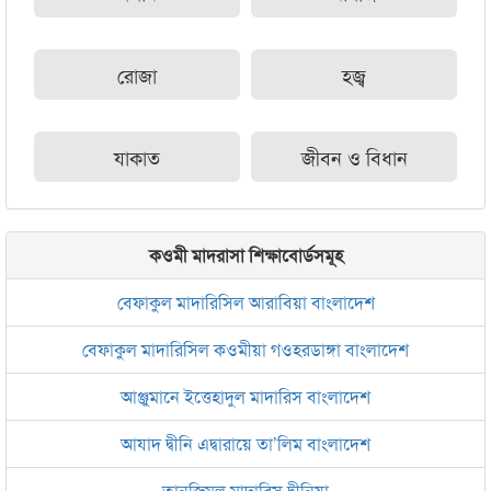
রোজা
হজ্ব
যাকাত
জীবন ও বিধান
কওমী মাদরাসা শিক্ষাবোর্ডসমূহ
বেফাকুল মাদারিসিল আরাবিয়া বাংলাদেশ
বেফাকুল মাদারিসিল কওমীয়া গওহরডাঙ্গা বাংলাদেশ
আঞ্জুমানে ইত্তেহাদুল মাদারিস বাংলাদেশ
আযাদ দ্বীনি এদ্বারায়ে তা’লিম বাংলাদেশ
তানজিমুল মাদারিস দ্বীনিয়া