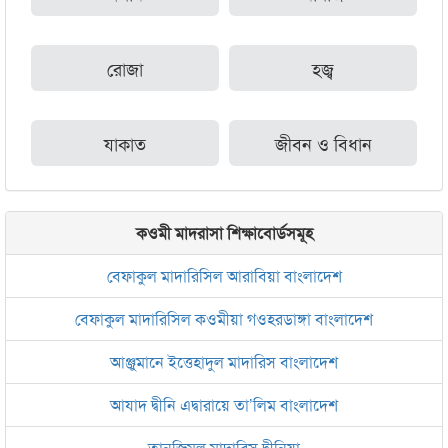
রোজা
হজ্ব
যাকাত
জীবন ও বিধান
কওমী মাদরাসা শিক্ষাবোর্ডসমূহ
বেফাকুল মাদারিসিল আরাবিয়া বাংলাদেশ
বেফাকুল মাদারিসিল কওমীয়া গওহরডাঙ্গা বাংলাদেশ
আঞ্জুমানে ইত্তেহাদুল মাদারিস বাংলাদেশ
আযাদ দ্বীনি এদ্বারায়ে তা’লিম বাংলাদেশ
তানজিমুল মাদারিস দ্বীনিয়া