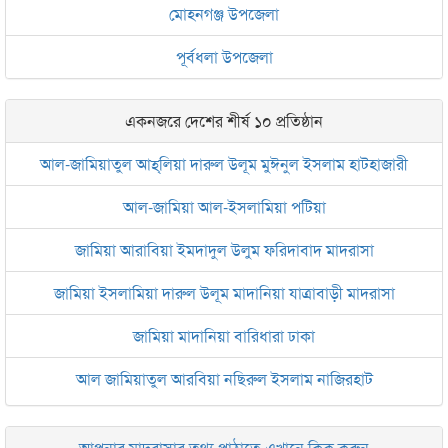
মোহনগঞ্জ উপজেলা
পূর্বধলা উপজেলা
একনজরে দেশের শীর্ষ ১০ প্রতিষ্ঠান
আল-জামিয়াতুল আহ্‌লিয়া দারুল উলূম মুঈনুল ইসলাম হাটহাজারী
আল-জামিয়া আল-ইসলামিয়া পটিয়া
জামিয়া আরাবিয়া ইমদাদুল উলুম ফরিদাবাদ মাদরাসা
জামিয়া ইসলামিয়া দারুল উলূম মাদানিয়া যাত্রাবাড়ী মাদরাসা
জামিয়া মাদানিয়া বারিধারা ঢাকা
আল জামিয়াতুল আরবিয়া নছিরুল ইসলাম নাজিরহাট
জামেয়া দারুল মা‘আরিফ আল-ইসলামিয়া চট্টগ্রাম
আপনার মাদরাসার তথ্য পাঠাতে এখানে ক্লিক করুন