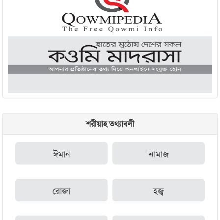
শরীয়াহ তথ্যাবলী
ঈমান
নামাজ
রোজা
হজ্ব