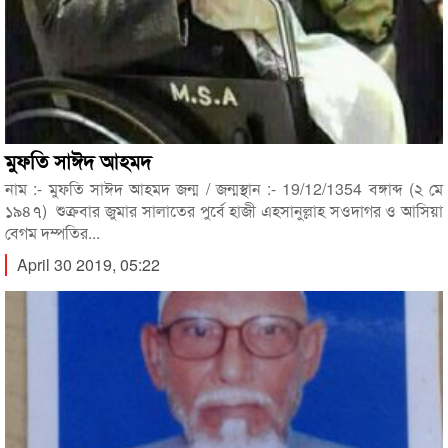
মুফতি সাঈদ আহমদ
নাম :- মুফতি সাঈদ আহমদ জন্ম / জন্মস্থান :- 19/12/1354 বঙ্গাব্দ (২ মে
১৯৪৭) শুক্রবার জুমার সালাতের পুর্বে হাজী এহসানুল্লাহ সওদাগর ও আসিয়া
বেগম দম্পতির...
April 30 2019, 05:22