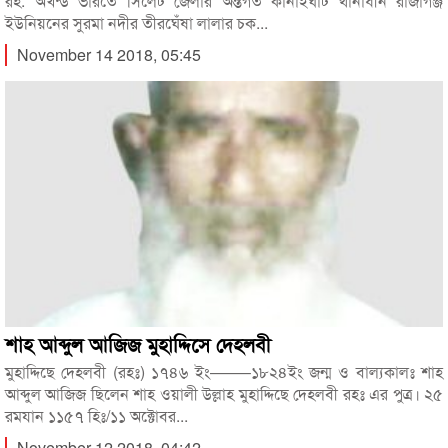
রহ. অখন্ড ভারতে সিলেট জেলার অন্তর্গত কানাইঘাট থানাধীন রাজাগঞ্জ
ইউনিয়নের সুরমা নদীর তীরঘেঁষা লালার চক...
November 14 2018, 05:45
শাহ আব্দুল আজিজ মুহাদ্দিসে দেহলবী
মুহাদ্দিছে দেহলবী (রহঃ) ১৭৪৬ ইং——–১৮২৪ইং জন্ম ও বাল্যকালঃ শাহ
আব্দুল আজিজ ছিলেন শাহ ওয়ালী উল্লাহ মুহাদ্দিছে দেহলবী রহঃ এর পুত্র। ২৫
রমযান ১১৫৭ হিঃ/১১ অক্টোবর...
November 12 2018, 04:42