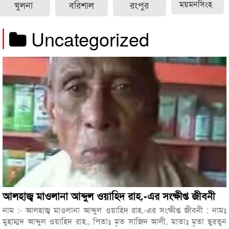
খুলনা
বরিশাল
রংপুর
ময়মনসিংহ
Uncategorized
আলহাজ্ব মাওলানা আব্দুল ওয়াহিদ রাহ.-এর সংক্ষীপ্ত জীবনী
নাম :- আলহাজ্ব মাওলানা আব্দুল ওয়াহিদ রাহ.-এর সংক্ষীপ্ত জীবনী : নামঃ
মুহাম্মদ আব্দুল ওয়াহিদ রাহ., পিতাঃ মৃত সাজিদ আলী, মাতাঃ মৃতা ছুরতুন