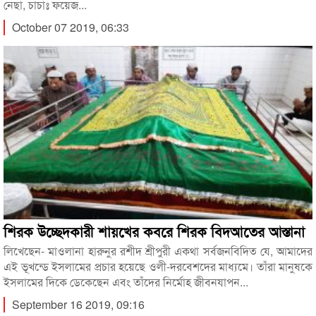
নেছা, চাচাঃ ফয়েজ...
October 07 2019, 06:33
শিরক উচ্ছেদকারী শায়খের কবরে শিরক বিদআতের আস্তানা
লিখেছেন- মাওলানা হারুনুর রশীদ শ্রীপুরী একথা সর্বজনবিদিত যে, আমাদের
এই ভূখন্ডে ইসলামের প্রচার হয়েছে ওলী-দরবেশদের মাধ্যমে। তাঁরা মানুষকে
ইসলামের দিকে ডেকেছেন এবং তাঁদের নির্মোহ জীবনযাপন...
September 16 2019, 09:16