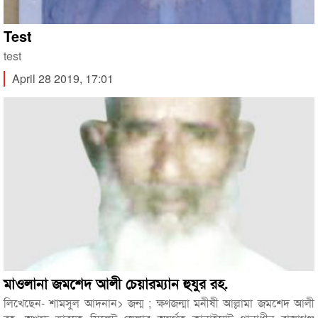
Test
test
April 28 2019, 17:01
মাওলানা জমশেদ আলী চেয়ারম্যান হুযুর রহ.
লিখেছেন- শামসুল আদনান> জন্ম ; ক্ষণজন্মা মনীষী আল্লামা জমশেদ আলী