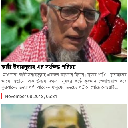
ক্বারী উবায়দুল্লাহ এর সংক্ষিপ্ত পরিচয়
মাওলানা কারী উবায়দুল্লাহ একজন আলোর মিনার। সূরের পাখি। কুরআনের
আলো ছড়ানো এক উজ্জ্বল নক্ষত্র। সুমধুর কণ্ঠে কুরআন তেলাওয়াত করে
কুরআনের হৃদয়স্পর্শী আবেদন মানুষের হৃদয়ের গভীরে পৌছে দেওয়াই...
November 08 2018, 05:31