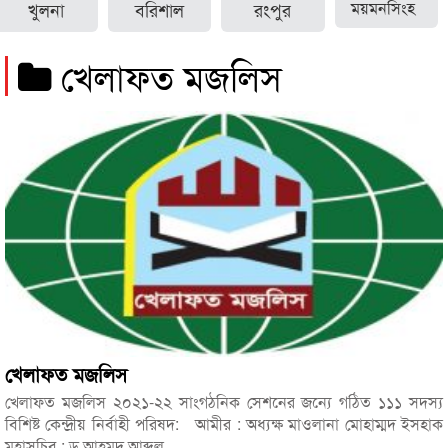
খুলনা
বরিশাল
রংপুর
ময়মনসিংহ
খেলাফত মজলিস
খেলাফত মজলিস
খেলাফত মজলিস ২০২১-২২ সাংগঠনিক সেশনের জন্যে গঠিত ১১১ সদস্য
বিশিষ্ট কেন্দ্রীয় নির্বাহী পরিষদ: আমীর : অধ্যক্ষ মাওলানা মোহাম্মদ ইসহাক
মহাসচিব : ড আহমদ আব্দুল...