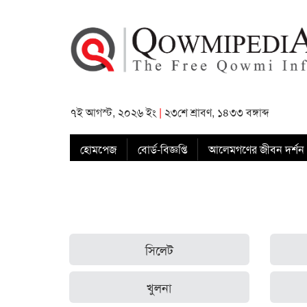
৭ই আগস্ট, ২০২৬ ইং
|
২৩শে শ্রাবণ, ১৪৩৩ বঙ্গাব্দ
হোমপেজ
বোর্ড-বিজ্ঞপ্তি
আলেমগণের জীবন দর্শন
সিলেট
খুলনা