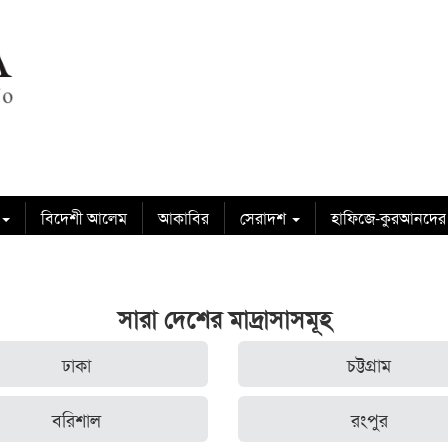
বিদেশী আলেম
আকাবির
সেরাদশ
হাফিজে-কুরআনদের
সারা দেশের মাদ্রাসাসমূহ
ঢাকা
চট্টগ্রাম
বরিশাল
রংপুর