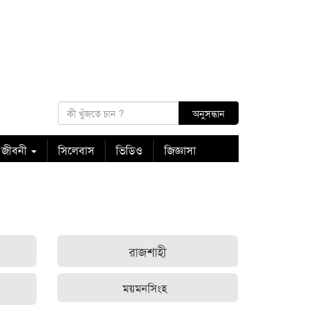
 জীবনী
সিলেবাস
ভিডিও
জিজ্ঞাসা
রাজশাহী
ময়মনসিংহ