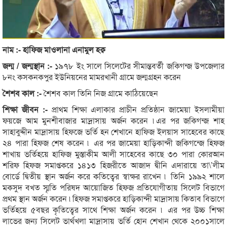
নাম :- হাফিজ মাওলানা এনামুল হক্ব
জন্ম / জন্মস্থান :-
১৯৭৮ ইং সালে সিলেটের সীমান্তবর্তী জকিগন্জ উপজেলার
৮নং কসকনকপুর ইউনিয়নের মামরখানী গ্রামে জন্মগ্রহন করেন
শৈশব কাল :-
শৈশব কাল তিনি নিজ গ্রামে কাঠিয়েছেন
শিক্ষা জীবন :-
প্রাথম শিক্ষা এলাকার প্রাচীন প্রতিষ্ঠান জামেয়া ইসলামীয়া
ফয়জে আম মুনশীবাজার মাদ্রাসায় অর্জন করেন ৷এর পর জকিগন্জ শাহ
সাহাবুদ্দীন মাদ্রাসায় হিফজে ভর্তি হন শেখানে হাফিজ ইলয়াস সাহেবের কাছে
২৪ পারা হিফজ শেষ করেন ৷ এর পর জামেয়া হাড়িকান্দী জকিগন্জে হিফজ
শাখায় ভর্তিহয়ে হাফিজ মুস্তাকীম আলী সাহেবের কাছে ৩০ পারা কোরআন
শরিফ হিফজ সমাপ্তকরে ১৪১৩ হিজরীতে আজাদ দ্বীনি এদারায়ে তা\’লীম
বোর্ডে দ্বিতীয় স্থান অর্জন করে কতিত্বের স্বাক্ষর রাখেন ৷ তিনি ১৯৯২ শালে
মকসুদ বখত স্মৃতি পরিষদ আয়োজিত হিফজ প্রতিযোগীতায় সিলেট বিভাগে
প্রথম স্থান অর্জন করেন ৷হিফজ সমাপ্তকরে হাড়িকান্দী মাদ্রাসায় কিতাব বিভাগে
ভর্তিহয়ে ৫বছর কৃতিত্বের সাথে শিক্ষা অর্জন করেন ৷ এর পর উচ্চ শিক্ষা
লাভের জন্য সিলেট ভার্থখলা মাদ্রাসায় ভর্তি হোন শেখান থেকে ২০০১সালে