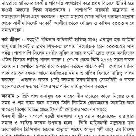
দাওরায়ে হাদিসের কেন্দ্রীয় পরিক্ষায় অংশগ্রহণ করে প্রথম বিভাগে ঊত্তির্ণ হয়ে
কওমী অঙ্গনের শিক্ষা সমাপ্তকরেন ৷ পাশাপাশি সরকারী মাদ্রাসায় ও
সমান্তরালে শিক্ষা গ্রহণ করেজান ৷ দুবাগ মাদ্রাসা থেকে দাখিল গঙ্গাজল মাদ্রাসা
থেকে আলীম সিলেট সরকারী আলীয়া থেকে ফাজিল ও কামিল ২০০৩ সালে
সমাপ্তকরেন ৷
কর্ম জীবন :-
বহুমূখী প্রতিভার অধিকারী হাফিজ মাওঃ এনামুল হক জামিয়া
মাসুমিয়া সিলেট এ প্রথম শিক্ষকতা পেশায় নিয়োজিত হোন ২০০৩,০৪ সাল
পর্যন্ত ৷পাশাপাশি সিলেট নগরীর সুবিদ বাজার লন্ডনী রোড জামে মসজিদের
খতিব হিসাবে দায়িত্ব পালন করেন ৷ শেখান থেকে তিনি ২০০৬ সালে লন্ডন
চলেযান ৷ সেখানে স্ব-পরিবারে অবস্তান করছেন আজ অবদী ৷ সেখানে ম্যানর
পার্ক বায়তুর রহমান জামে মসজিদের ইমাম ও খতিব হিসাবে দায়িত্ব পালন
করছেন ৷ এছাড়াও লন্ডন প্লাস্টু জামেয়া ইসলামীয়ার সেক্রেটারী ও লন্ডন
মহানগর খেলাফত মজলিসের সভাপতির দায়িত্ব পালন করছেন
অবদান :-
প্রিন্সিপাল এনামুল হক সাহেব দ্বীন প্রচারের কাজে নিজের মেধা
সময় ও শ্রম ব্যয়ে করে যাচ্ছেন তিনি নিয়মিত কোরআনের তাফছির করে
যাচ্ছেন বিশ্বের বিভিন্ন প্রান্তে ইসলামী সেমিনার সম্মেলন সমূহে
ইসলামী জীবন সম্পর্কে যরুরী মাসআলা সমূহ বয়ান করেযাচ্ছেন যার দ্বারা
সমাজ ও ব্যক্তির অনেক উপকার হচ্ছে ৷ তিনি হাড়িকান্দী মাদ্রাসায় ছাত্র
তাকাকালিন প্রিন্সিপাল হজরত আল্লামা শায়েখ আব্দুল গণী রাহঃ এর বিশেষ
সন্নিধ্য প্রাপ্তছিলেন ৷শায়খের ইন্তেকালের পূর্বেই ২০১৪ সালে জামেয়ার বার্সিক