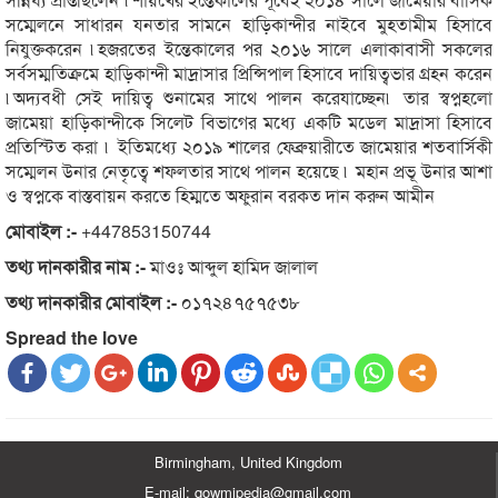
সম্মেলনে সাধারন যনতার সামনে হাড়িকান্দীর নাইবে মুহতামীম হিসাবে
নিযুক্তকরেন ৷হজরতের ইন্তেকালের পর ২০১৬ সালে এলাকাবাসী সকলের
সর্বসম্মতিক্রমে হাড়িকান্দী মাদ্রাসার প্রিন্সিপাল হিসাবে দায়িত্বভার গ্রহন করেন
৷অদ্যবধী সেই দায়িত্ব শুনামের সাথে পালন করেযাচ্ছেন৷ তার স্বপ্নহলো
জামেয়া হাড়িকান্দীকে সিলেট বিভাগের মধ্যে একটি মডেল মাদ্রাসা হিসাবে
প্রতিস্টিত করা ৷ ইতিমধ্যে ২০১৯ শালের ফেব্রুয়ারীতে জামেয়ার শতবার্সিকী
সম্মেলন উনার নেতৃত্বে শফলতার সাথে পালন হয়েছে ৷ মহান প্রভূ উনার আশা
ও স্বপ্নকে বাস্তবায়ন করতে হিম্মতে অফুরান বরকত দান করুন আমীন
মোবাইল :-
+447853150744
তথ্য দানকারীর নাম :-
মাওঃ আব্দুল হামিদ জালাল
তথ্য দানকারীর মোবাইল :-
০১৭২৪৭৫৭৫৩৮
Spread the love
Birmingham, United Kingdom
E-mail: qowmipedia@gmail.com