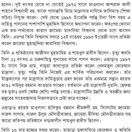
হলেন। দুই বৎসর যেতে না যেতেই ১৯৭২ সালে মাওলানা আশরাফ আলী
শায়খে বিশ্বনাথী রহ. তাকে পদোন্নতি দিয়ে মাদ্রাসার নাযিমে তালিমাত (শিক্ষা
সচিব) নিযুক্ত করেন। সেই থেকে ১৯৯০ ইংরেজি পর্যন্ত টানা বিশ বছর এ
দায়িত্ব পালনের পাশাপাশি মুহাদ্দিস হিসেবে অধ্যাপনা করেন। অতঃপর কোনো
এক মত-পার্থক্যের কারণে জামেয়া মাদানিয়া বিশ্বনাথ থেকে চলে আসেন
তিনি। এরপর তিনি বিশ্বনাথ সদরে ১২ই নভেম্বর ১৯৯০ ইংরেজী সালে প্রতিষ্ঠা
করেন জামেয়া মুহাম্মদিয়া আরাবিয়া বিশ্বনাথ।
তিনি এ প্রতিষ্ঠানের আজীবন মুহতামিম ও শায়খুল হাদীস ছিলেন। মৃত্যু অবধি
টানা ২১ বৎসর এ গুরুদায়িত্ব সুনামের সাথে পালন করেন। এছাড়াও ১৯৯৭
ইং সালে নিজ গ্রাম, লামুয়া কালাপুরে প্রতিষ্ঠা করেন খেদমতুল কোরআন
মাদ্রাসা। মৃত্যু পর্যন্ত তিনি নিজেই এর সার্বিক পরিচালনা করতেন। তাঁর
ইন্তেকালের পর মাদ্রাসার দায়িত্বভার গ্রহণ করেন তাঁর একমাত্র সন্তান হযরত
মাওঃ সাইদুর রহমান কাওছার সাহেব। বর্তমানে এই মাদ্রাসাটি নুরানি, হেফজ
সহ মুতাঃ ৩বর্ষ (অষ্টম শ্রেণি) পর্যন্ত চলছে। মাদ্রাসাটির উন্নতি ও তরক্কীর জন্য
হুজুরের সাহেবজাদাহ নিরলসভাবে চেষ্টা করে যাচ্ছেন।
এছাড়াও হযরত মাওলানা ছাদিকুর রহমান শ্রীমঙ্গলী রহ. সিলেটের জামেয়া
দারুস সালাম, দারুল উলুম মৌলভীবাজার, জামেয়া দ্বীনিয়া মৌলভীবাজার সহ
আরো কতিপয় প্রতিষ্ঠানে খন্ডকালীন শায়খুল হাদীস ছিলেন।
তিনি ১০ বার হজ্জের সফর করেন। তাছাড়া মুফাসসিরে কোরআন ও অতিথি