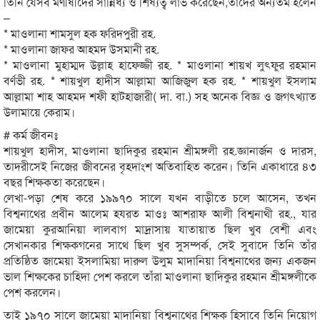
তিনি যেসব মণীষীদের সান্নিধ্য ও শিষ্যত্ব লাভ করেছেন,তাদের অন্যতম হলেন
–
* মাওলানা শামসুল হক ফরিদপুরী রহ.
* মাওলানা জাফর আহমদ উসমানী রহ.
* মাওলানা মুহাম্মদ উল্লাহ হাফেজ্জী রহ. * মাওলানা শায়খ লুৎফুর রহমান
বর্ণভী রহ. * শায়খুল হাদীস আল্লামা আজিজুল হক রহ. * শায়খুল ইসলাম
আল্লামা শাহ আহমদ শফী হাটহাজারী( দা. বা.) সহ অনেক বিজ্ঞ ও জগৎখ্যাত
উলামায়ে কেরাম।
# কর্ম জীবনঃ
শায়খুল হাদীস, মাওলানা ছাদিকুর রহমান শ্রীমঙ্গলী রহ.জ্ঞানার্জন ও দারস,
তাদরীসেই নিজের জীবনের বৃহদাংশ অতিবাহিত করেন। তিনি একাধারে ৪৩
বছর শিক্ষকতা করেছেন।
লেখা-পড়া শেষ করে ১৯৯৭০ সালে যখন বাড়ীতে চলে আসেন, তখন
বিশ্বনাথের প্রবীন আলেম হযরত মাওঃ আশরাফ আলী বিশ্বনাথী রহ., যার
জামেয়া কুরআনিয়া লালবাগ মাদ্রাসায় যাতায়াত ছিল খুব বেশী এবং
সেখানকার শিক্ষকগনের সাথে ছিল খুব সুসম্পর্ক, সেই সুবাদে তিনি তাঁর
প্রতিষ্ঠিত জামেয়া ইসলামিয়া দারুল উলুম মাদানিয়া বিশ্বনাথের জন্য একজন
ভাল শিক্ষকের চাহিদা পেশ করলে তাঁরা মাওলানা ছাদিকুর রহমান শ্রীমঙ্গলীকে
পেশ করলেন।
তাই ১৯৭০ সালে জামেয়া মাদানিয়া বিশ্বনাথের শিক্ষক হিসাবে তিনি নিয়োগ