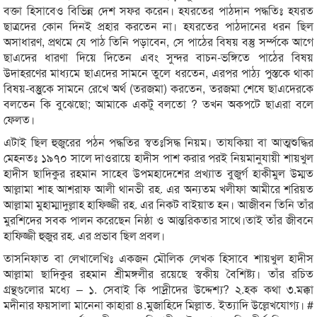
বক্তা হিসাবেও বিভিন্ন দেশ সফর করেন। হযরতের পাঠদান পদ্ধতিঃ হযরত
ছাত্রদের কোন দিনই প্রহার করতেন না। হযরতের পাঠদানের ধরন ছিল
অসাধারণ, প্রথমে যে পাঠ তিনি পড়াবেন, সে পাঠের বিষয় বস্তু সর্ম্পকে আগে
ছাএদের ধারণা দিয়ে দিতেন এবং সুন্দর বাচন-ভঙ্গিতে পাঠের বিষয়
উদাহরণের মাধ্যমে ছাএদের সামনে তুলে ধরতেন, এরপর পাঠ্য পুস্তকে থাকা
বিষয়-বস্তুুকে সামনে রেখে অর্থ (তরজমা) করতেন, তরজমা শেষে ছাএদেরকে
বলতেন কি বুঝেছো; আমাকে একটু বলতো ? তখন অকপটে ছাএরা বলে
ফেলত।
এটাই ছিল হুজুরের পঠন পদ্ধতির স্বতঃসিদ্ধ নিয়ম। তাযকিয়া বা আত্মশুদ্ধির
মেহনতঃ ১৯৭০ সালে দাওরায়ে হাদীস পাশ করার পরই নিয়মানুযায়ী শায়খুল
হাদীস ছাদিকুর রহমান সাহেব উপমহাদেশের প্রখ্যাত বুজুর্গ হাকীমুল উম্মত
আল্লামা শাহ আশরাফ আলী থানভী রহ. এর অন্যতম খলীফা আমীরে শরিয়ত
আল্লামা মুহাম্মাদুল্লাহ হাফিজ্জী রহ. এর নিকট বাইয়াত হন। আজীবন তিনি তাঁর
মুরশিদের সবক পালন করেছেন নিষ্ঠা ও আন্তরিকতার সাথে।তাই তাঁর জীবনে
হাফিজ্জী হুজুর রহ. এর প্রভাব ছিল প্রবল।
তাসনিফাত বা লেখালেখিঃ একজন মৌলিক লেখক হিসাবে শায়খুল হাদীস
আল্লামা ছাদিকুর রহমান শ্রীমঙ্গলীর রয়েছে স্বকীয় বৈশিষ্ট্য। তাঁর রচিত
গ্রন্থগুলোর মধ্যে – ১. সেবাই কি পাদ্রীদের উদ্দেশ্য? ২.হক কথা ৩.মক্কা
মদীনার ফয়সালা মানেনা কাহারা ৪.মুজাহিদে মিল্লাত. ইত্যাদি উল্লেখযোগ্য। #