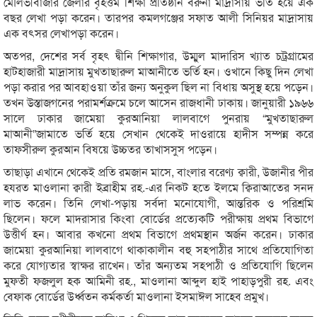
মৌলভীবাজার জেলার বৃহত্তম শিক্ষা প্রতিষ্ঠান বরুনা মাদ্রাসায় ভর্তি হয়ে এক
বছর লেখা পড়া করেন। তারপর কমলগঞ্জের সফাত আলী সিনিয়র মাদ্রাসায়
এক বৎসর লেখাপড়া করেন।
অতপর, দেশের সর্ব বৃহৎ দ্বীনি শিক্ষাগার, উম্মুল মাদারিস খ্যাত চট্রগ্রামের
হাটহাজারী মাদ্রাসায় মুখতাছারুল মাআনীতে ভর্তি হন। ওখানে কিছু দিন লেখা
পড়া করার পর আবহাওয়া তাঁর জন্য অনুকুল ছিল না বিধায় অসুস্থ হয়ে পড়েন।
তখন উস্তাজগনের পরামর্শক্রমে চলে আসেন রাজধানী ঢাকায়। জানুয়ারী ১৯৬৬
সালে ঢাকার জামেয়া কুরআনিয়া লালবাগে পুনরায় “মুখতাছারুল
মাআনী”জামাতে ভর্তি হয়ে সেখান থেকেই দাওরায়ে হাদীস সম্পন্ন করে
তাফসীরুল কুরআন বিষয়ে উচ্চতর তাখাসসুস পড়েন।
তাছাড়া এখানে থেকেই প্রতি রমজান মাসে, বাংলার বরেণ্য ক্বারী, উজানীর পীর
হযরত মাওলানা ক্বারী ইব্রাহীম রহ.-এর নিকট হতে ইলমে ক্বিরাআতের সনদ
লাভ করেন। তিনি লেখা-পড়ায় সর্বদা মনোযোগী, আন্তরিক ও পরিশ্রমি
ছিলেন। ফলে মাদরাসার কিংবা বোর্ডের প্রত্যেকটি পরীক্ষায় প্রথম বিভাগে
উত্তীর্ণ হন। আবার কখনো প্রথম বিভাগে প্রথমস্থান অর্জন করেন। ঢাকার
জামেয়া কুরআনিয়া লালবাগে থাকাকালীন বহু সহপাঠীর সাথে প্রতিযোগিতা
করে যোগ্যতার স্বাক্ষর রাখেন। তাঁর অন্যতম সহপাঠী ও প্রতিযোগি ছিলেন
মুফতী ফজলুল হক আমিনী রহ., মাওলানা আব্দুল হাই পাহাড়পুরী রহ. এবং
বেফাক বোর্ডের উর্ধ্বতন কর্মকর্তা মাওলানা ইসমাঈল সাহেব প্রমুখ।