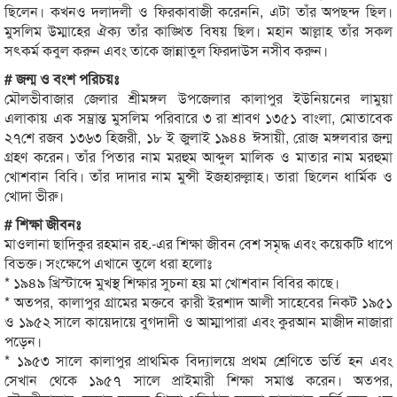
ছিলেন। কখনও দলাদলী ও ফিরকাবাজী করেননি, এটা তাঁর অপছন্দ ছিল।
মুসলিম উম্মাহের ঐক্য তাঁর কাঙ্খিত বিষয় ছিল। মহান আল্লাহ তাঁর সকল
সৎকর্ম কবুল করুন এবং তাকে জান্নাতুল ফিরদাউস নসীব করুন।
# জন্ম ও বংশ পরিচয়ঃ
মৌলভীবাজার জেলার শ্রীমঙ্গল উপজেলার কালাপুর ইউনিয়নের লামুয়া
এলাকায় এক সম্ভ্রান্ত মুসলিম পরিবারে ৩ রা শ্রাবণ ১৩৫১ বাংলা, মোতাবেক
২৭শে রজব ১৩৬৩ হিজরী, ১৮ ই জুলাই ১৯৪৪ ঈসায়ী, রোজ মঙ্গলবার জন্ম
গ্রহণ করেন। তাঁর পিতার নাম মরহুম আব্দুল মালিক ও মাতার নাম মরহুমা
খোশবান বিবি। তাঁর দাদার নাম মুন্সী ইজহারুল্লাহ। তারা ছিলেন ধার্মিক ও
খোদা ভীরু।
# শিক্ষা জীবনঃ
মাওলানা ছাদিকুর রহমান রহ.-এর শিক্ষা জীবন বেশ সমৃদ্ধ এবং কয়েকটি ধাপে
বিভক্ত। সংক্ষেপে এখানে তুলে ধরা হলোঃ
* ১৯৪৯ খ্রিস্টাব্দে মুখস্থ শিক্ষার সুচনা হয় মা খোশবান বিবির কাছে।
* অতপর, কালাপুর গ্রামের মক্তবে ক্বারী ইরশাদ আলী সাহেবের নিকট ১৯৫১
ও ১৯৫২ সালে কায়েদায়ে বুগদাদী ও আম্মাপারা এবং কুরআন মাজীদ নাজারা
পড়েন।
* ১৯৫৩ সালে কালাপুর প্রাথমিক বিদ্যালয়ে প্রথম শ্রেণিতে ভর্তি হন এবং
সেখান থেকে ১৯৫৭ সালে প্রাইমারী শিক্ষা সমাপ্ত করেন। অতপর,