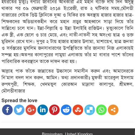
হযরতের মৃত্যুঃ বর্ণাঢ্য জীবনের অধিকারী এই মহান ব্যক্তি দীর্ঘ দিন অসুস্থ
থাকার পর ০৯ ফেব্রুয়ারী ২০১৪ ইংরেজী, রাত ২ ঘটিকার সময়,মৌলভী
বাজারের লেইক ভিউ ক্লিনিকে দুআ ও যিকির রত অবস্থায় হাজার হাজার ছাত্র-
শিক্ষকদের অভিভাবকহীন করে মহান প্রভুর আহব্বানে সাড়া দিয়ে তাঁর
সান্নিধ্যে চলে যান। ইন্না-লিল্লাহি ও ইন্না ইলাইহি রাজিউন। মৃত্যুকালে তিনি
এক স্ত্রী, এক ছেলে ও চার মেয়ে, এবং নাতী-নাতনী সহ অসংখ্য ছাত্র ও ভক্ত
মুরিদান রেখে যান। দুপুর ২ টায় হাজার হাজার উলামা, মাশায়েখ, ছাত্র জনতা
ও সর্বস্তরের মুসলিম জনসাধারণের উপস্থিতিতে তাঁর জানাযা নিজ এলাকায়ই
সম্পন্ন হয়।অতপর কালাপুরের লামুয়া এলাকায় তাঁর মা বাবার পাশে তাঁদের
পারিবারিক কবরস্থানে তাকে দাফন করা হয়।
আল্লাহ পাক তাঁকে জান্নাতের উচ্চাসনে সমাসীন করুন এবং আমাদেরকে
নি’মাল বদল দান করুন, আমিন। তথ্য প্রদানকারীঃ মুফতী তারেকুল ইসলাম
রুপষপুরী, শিক্ষক, খেদমতুল কোরআন মাদ্রাসা কালাপুর, শ্রীমঙ্গল,
মৌলভীবাজার
Spread the love
Birmingham, United Kingdom