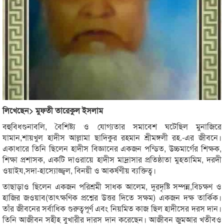
লিখেছেন> মুফতী তারেকুল ইসলাম
বহুবিধগুনাবলি, বৈশিষ্ট্য ও যোগ্যতার সমাবেশ ঘটেছিল মুনাজিরে
যামান,শায়খুল হাদীস আল্লামা ছাদিকুর রহমান শ্রীমঙ্গলী রহ.-এর জীবনে।
একাধারে তিনি ছিলেন হাদীস বিজ্ঞানের একজন পন্ডিত, উচ্চমার্গের শিক্ষক,
শিক্ষা প্রশাসক, একটি দাওরায়ে হাদীস মাদ্রাসার প্রতিষ্ঠাতা মুহতামিম, দরদী
ওয়াইয,সদা-হাস্যোজ্জ্বল, বিনয়ী ও আকর্ষণীয় ব্যক্তিত্ব।
তাছাড়াও ছিলেন একজন পরিশ্রমী সাধক আলেম, দুরদৃষ্টি সম্পন্ন,বিচক্ষণ ও
হাজির জওয়াব(তাৎক্ষণিক প্রশ্নের উত্তর দিতে সক্ষম) একজন দক্ষ তার্কিক।
তাঁর জীবনের সর্বাধিক গুরুত্বপূর্ণ এবং নিয়মিত কাজ ছিল হাদীসের দরস দান।
তিনি আজীবন সহীহ বুখারীর দারস দান করেছেন। আজীবন জুমআর খতীবও