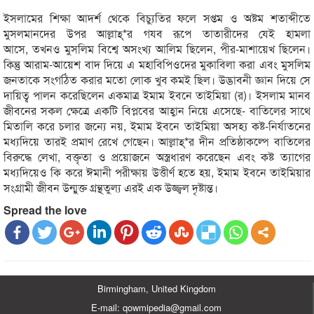
ইসলামের শিক্ষা আদর্শ থেকে বিচ্যুতির ফলে সপ্তম ও অষ্টম শতাব্দীতে
মুসলমানদের উপর আল্লাহ্*র গযব রূপে তাতারীদের যেই হামলা
আসে, তখনও মুসলিম বিশ্বে অসংখ্য আলিম ছিলেন, পীর-মাশায়েখ ছিলেন।
কিন্তু আরাম-আয়েশ বাদ দিয়ে এ মহাবিপিওদের মুকাবিলা করা এবং মুসলিম
জনতাকে সংগঠিত করার মতো লোক খুব কমই ছিল। উদ্ভাবনী জ্ঞান দিয়ে সে
দায়িত্ব পালন করেছিলেন একমাত্র ইমাম ইবনে তাইমিয়া (র)। ইসলাম মানব
জীবনের সকল ক্ষেত্রে একটি বিপ্লবের আহ্বান নিয়ে এসেছে- বাতিলের সাথে
মিতালি করে চলার জন্যে নয়, ইমাম ইবনে তাইমিয়া অসহ্য কষ্ট-নির্যাতনের
মধ্যদিয়ে তারই প্রমাণ রেখে গেছেন। আল্লাহ্*র দীন প্রতিষ্ঠাকল্পে বাতিলের
বিরুদ্ধে লেখা, বক্তৃতা ও প্রয়োজনে অস্ত্রধারণ করেছেন এবং কষ্ট ত্যাগের
মধ্যদিয়েও কি করে ঈমানী পরীক্ষায় উত্তীর্ণ হতে হয়, ইমাম ইবনে তাইমিয়ার
সংগ্রামী জীবন উন্মুক্ত গ্রন্থতুল্য এরই এক উজ্জ্বল দৃষ্টান্ত।
Spread the love
Birmingham, United Kingdom
E-mail: qowmipedia@gmail.com