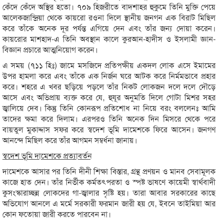
কেঁদে কেঁদে অস্থির হতো। ৭০৯ হিজরীতে বাদশাহর হুকুমে তিনি মুক্তি পেয়ে
আলেকজান্দ্রিয়া থেকে কায়রো রওনা দিলে স্থানীয় জনগন এক বিরাট মিছিল
করে তাঁকে অনেক দূর পর্যন্ত এগিয়ে দেন এবং তাঁর জন্য দোয়া করেন।
কায়রোর মাশহাদ-এ তিনি অবস্থান কালে কুরআন-হাদীস ও ইসলামী জ্ঞান-
বিজ্ঞান প্রচারে আত্মনিয়োগ করেন।
এ সময় (৭১১ হিঃ) জামে মসজিদে প্রতিপক্ষীয় একদল লোক এসে ইমামের
উপর হামলা করে এবং তাঁকে এক নির্জন ঘরে আটক করে নির্মমভাবে প্রহার
করে। শহরে এ খবর ছড়িয়ে পড়লে তাঁর নিকট লোকজন দলে দলে দৌড়ে
আসে এবং অভিপ্রায় ব্যক্ত করে যে, হুযূর অনুমতি দিলে গোটা মিশর সহর
জ্বালিয়ে দেব। কিন্তু তিনি কোনরূপ প্রতিশোধ না নিয়ে বরং বললেনঃ আমি
তাদের ক্ষমা করে দিলাম। এরপরও তিনি অনেক দিন মিসরে থেকে পরে
বায়তুল মুকাদ্দাস সফর করে স্বদেশ ভূমি দামেশকে ফিরে আসেন। জনগণ
আনন্দে মিছিল করে তাঁর আগমন সম্বর্ধনা জানায়।
স্বদেশ ভূমি দামেশকে প্রত্যাবর্তন
দামেশকে আসার পর তিনি দীনী শিক্ষা বিস্তার, গ্রন্থ প্রণয়ন ও মানব সেবামূলক
কাজে হাত দেন। তাঁর নির্ভীক কর্মতৎপরতা ও স্পষ্ট ভাষণে কায়েমী স্বার্থবাদী
কুসংস্কারাচ্ছন্ন লোকদের গা-জ্বালার সৃষ্টি হয়। তারা আবার সরকারের কাছে
অভিযোগ আনলে এ মর্মে সরকারী ফরমান জারী হয় যে, ইবনে তাইমিয়া আর
কোন ফতোয়া জারী করতে পারবেন না।