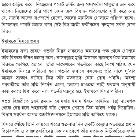
জালে জড়িত করে। নিজেদের পকেট ভর্তির জন্য সদাসর্বদা সাধুতার ভান করে
থাকে। নিজেদের চারি পাশে এমন এক বিষাক্ত পরিবেশের সৃষ্টি করে নেয়
যে, যারাই তাদের সংস্পর্শে যেতো, তাদের মানসিক গোলামে পরিণত হতো।
নিজেদের পকেট উজাড় করে সেই বিদ’আতী ফকীরদের পদমূলে সর্বস্ব ঢেলে
দিত।
ইমামকে মিসরে তলব
ইমামদের সত্য ভাষণে গভর্নর নিরব থাকলেও অন্যদের পক্ষ থেকে গোপনে
তাঁর বিরুদ্ধে ভীষণ চক্রান্ত চলে। নাসরুল্লাহ মুঞ্জী মিসরের রাজন্যবর্গকে ইমামের
বিরুদ্ধে ক্ষেপিয়ে তোলে। তাঁরা দামেশকের গভর্নরের কাছে লিখে পাঠায় যেন
ইমামকে মিসরে পাঠানো হয়। গভর্নর জবাবে বললেনঃ তাঁর সাথে দু’বার
আমার সাক্ষাৎ ঘটেছে কিন্তু তাঁর মতবাদে কোন দোষ পাইনি। অবশ্য
পরবর্তীতে তাঁর প্রতি নির্দেশ এলো, “ভালো চাওতো শাহী ফরমান অনুযায়ী
কাজ করতে দ্বিধা করো না”। গভর্নর মজবূর হয়ে ইমামকে মিসর পাঠান।
৭০৫ হিজরীতে ১২ই রমযান সোমবার ইমাম ইবনে তাইমিয়া (র) দামেশক
থেকে বের হলে শহরবাসী তাঁর পেছনে পেছনে তিন মাইল পর্যন্ত গিয়েছিল।
বিদায় সম্বর্ধনা আগত অশ্রুসিক্ত নয়নে ইমামের প্রতি তাকিয়ে থাকে।
মিসরে পৌঁছে তিনি কায়রো শহরে শুক্রবার দিন একটি কেল্লার অভ্যন্তরে প্রধান
বিচারপতি ও রাজদরবারীদের এক সমাবেশে তাঁর মতামত নির্ভীকচিত্তে বর্ণনা