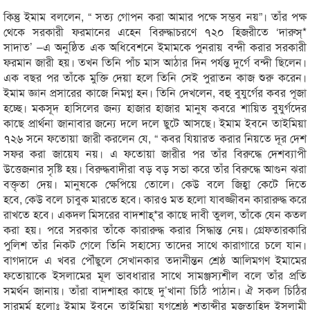
কিন্তু ইমাম বললেন, “ সত্য গোপন করা আমার পক্ষে সম্ভব নয়”। তাঁর পক্ষ
থেকে সরকারী ফরমানের এহেন বিরুদ্ধাচরণে ৭২০ হিজরীতে ‘দারুস্*
সাদাত’ –এ অনুষ্ঠিত এক অধিবেশনে ইমামকে পুনরায় বন্দী করার সরকারী
ফরমান জারী হয়। তখন তিনি পাঁচ মাস আঠার দিন পর্যন্ত দুর্গে বন্দী ছিলেন।
এক বছর পর তাঁকে মুক্তি দেয়া হলে তিনি সেই পুরাতন কাজ শুরু করেন।
ইমাম জ্ঞান প্রসারের কাজে নিমগ্ন হন। তিনি দেখলেন, বহু বুযুর্গের কবর পূজা
হচ্ছে। মকসূদ হাসিলের জন্য হাজার হাজার মানুষ কবরে শায়িত বুযুর্গদের
কাছে প্রার্থনা জানাবার জন্যে দলে দলে ছুটে আসছে। ইমাম ইবনে তাইমিয়া
৭২৬ সনে ফতোয়া জারী করলেন যে, “ কবর যিয়ারত করার নিয়তে দূর দেশ
সফর করা জায়েয নয়। এ ফতোয়া জারীর পর তাঁর বিরুদ্ধে দেশব্যাপী
উত্তেজনার সৃষ্টি হয়। বিরুদ্ধবাদীরা বড় বড় সভা করে তাঁর বিরুদ্ধে আগুন ঝরা
বক্তৃতা দেয়। মানুষকে ক্ষেপিয়ে তোলে। কেউ বলে জিহ্বা কেটে দিতে
হবে, কেউ বলে চাবুক মারতে হবে। কারও মত হলো যাবজ্জীবন কারারুদ্ধ করে
রাখতে হবে। একদল মিসরের বাদশাহ্*র কাছে দাবী তুলল, তাঁকে যেন কতল
করা হয়। পরে সরকার তাঁকে কারারুদ্ধ করার সিদ্ধান্ত নেয়। গ্রেফতারকারি
পুলিশ তাঁর নিকট গেলে তিনি সহাস্যে তাদের সাথে কারাগারে চলে যান।
বাগদাদে এ খবর পৌঁছুলে সেখানকার তদানীন্তন শ্রেষ্ঠ আলিমগণ ইমামের
ফতোয়াকে ইসলামের মূল ভাবধারার সাথে সামঞ্জস্যশীল বলে তাঁর প্রতি
সমর্থন জানায়। তাঁরা বাদশাহর কাছে দু’খানা চিঠি পাঠান। ঐ সকল চিঠির
সারমর্ম হলোঃ ইমাম ইবনে তাইমিয়া যুগশ্রেষ্ঠ শতাব্দীর মুজতাহিদ ইসলামী