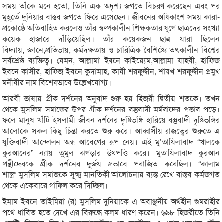
সময় তাঁকে মনে হতো, তিনি এক অদৃশ্য জগতে বিচরণ করেছেন এবং পর
মুহূর্তে দুনিয়ার বাস্তব জগতে ফিরে এসেছেন। জীবনের অধিকাংশ সময় কারা-
প্রকোষ্ঠে অতিবাহিত করলেও তাঁর স্বল্পকালীন শিক্ষকতার যুগে ছাত্রদের সংখ্যা
কয়েক হাজারে দাঁড়িয়েছিল। তাঁর কয়েকজন ছাত্র যারা ছিলেন
বিদ্যায়, জ্ঞানে,প্রতিভায়, কর্মদক্ষতায় ও চারিত্রিক বৈশিষ্ট্যে তৎকালীন বিশ্বের
সর্বশ্রেষ্ঠ ব্যক্তিত্ব। যেমন, আল্লামা ইবনে কাইয়্যেম,আল্লামা যাহবী, হাফিজ
ইবনে কাসীর, হাফিজ ইবনে কুদামাহ, কাযী শরফুদ্দীন, শায়খ শরফুদ্দীন প্রমুখ
মনীষীর নাম বিশেষভাবে উল্লেখযোগ্য।
আরবী ভাষায় গ্রীক দর্শনের অনুবাদ শুরু হয় হিজরী দ্বিতীয় শতকে। তখন
থেকে মুসলিম সমাজের উপর গ্রীক দর্শনের বস্তুবাদী মর্মবাদের প্রভাব পড়ে।
ফলে মানুষ খাঁটি ইসলামী জীবন দর্শনের দৃষ্টিভঙ্গি হারিয়ে বস্তুবাদী দৃষ্টিভঙ্গির
আলোকে সকল কিছু চিন্তা করতে শুরু করে। আব্বাসীয় রাজত্বের শুরুতে এ
যুক্তিবাদী আন্দোলন অন্ধ আবেগের রূপ নেয়। এই মু’তাযিলাবাদ “খালকে
কুরআনের” ন্যায় তুমুল ঝগড়ার উৎপত্তি করে। মুতাযিলাবাদ কুরআন
পন্থীদেরকে গ্রীক দর্শনের দুর্জয় প্রভাবে পরাজিত করেছিল। “কালাম
শাস্ত্র” মুসলিম সমাজকে সূক্ষ্ম মানতিকী আলোচনায় ব্যস্ত রেখে বাস্তব কর্মজগত
থেকে একেবারে গাফিল করে দিচ্ছিল।
ইমাম ইবনে তাইমিয়া (র) মুসলিম দুনিয়াকে এ অবাঞ্ছনীয় অর্থহীন গুমরাহীর
পথে ধাবিত হতে দেখে এর বিরুদ্ধে কলম ধারণ করেন। ৬৯৮ হিজরীতে তিনি