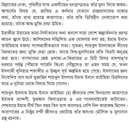
মিল্লাতের নেতা, পৃথিবীর সাত একলীমের ধনভান্ডারও তাঁর মূল্য দিতে অক্ষম।
আশ্চর্যের বিষয় যে, জাতির এ কর্ণধার যেখানে রাজপ্রাসাদের থাকার
কথা, তাঁকে রাখা হয়েছে কারাগারে। তাঁর প্রতি ভিত্তিহীন দোষারোপ করা
হয়েছে। তাঁকে আশু মুক্তি দেয়া উচিত।
ইরাকীরা ইমামের কারা-নির্যাতনের কথা শুনলে সারা দেশে অন্তর্বেদনার প্রচন্ড
আগুন জ্বলে উঠে। আলিমদের সম্মিলিত এক ঘোষণায় বলা হয়, ইমাম ইবনে
তাইমিয়ার বক্তব্য সন্দেহাতীতভাবে সত্য। সুতরাং শায়খুল ইসলামকে দীনের
খিদমতের জন্য মুক্তি দেয়া হোক। তাতে বিশ্ব-মুসলিমের প্রতি বিরাট অনুগ্রহ
করা হবে। বাগদাদের শ্রেষ্ঠ ওলামা-এ-কিরামের এ চিঠি মিসর বাদশাহ্*র
দরবার পর্যন্ত পৌঁছতে পারেনি কিংবা পৌঁছুলেও তা এমন সময় যে, তখন
ইসলামী দুনিয়ার শতাব্দীর এ উজ্জ্বল সূর্য অস্তমিত হয়ে গেছে। ইসলামের জন্য
নিবেদিত প্রাণ মর্দে মুজাহিদ শায়খুল ইসলাম ইমাম ইবনে তাইমিয়া চিরদিনের
তরে এ দুনিয়া থেকে বিদায় নিয়ে গেলেন।
শায়খুল ইসলাম ইমাম ইবনে তাইমিয়া (র) জীবনের শেষ দিনগুলো কারাগারে
ইবাদত বন্দেগী, কুরআন তিলাওয়াত ও এর গবেষণাইতেই কাটাতেন।
শেষবারে ইমাম দীর্ঘ তিন বছর তিন মাস কালেরও বেশি দিন কারারুদ্ধ ছিলেন।
কারাগারের এ নিষ্ঠুর বন্দী জীবনও কেটেছে তাঁর অসংখ্য মৌলিক ও মূল্যবান
গ্রন্থ রচনায়।