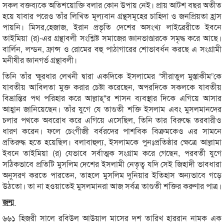
সকল বক্তব্যকে অতিশয়োক্তি বলার কোন উপায় নেই। প্রায় আটশ বছর অতীত
হয়ে যাবার পরেও তাঁর লিখিত মূল্যবান গ্রন্থসমূহের চাহিদা ও জনপ্রিয়তা হ্রাস
পায়নি। মিসর,হেজাজ, ইরান প্রভৃতি দেশের অসংখ্য লাইব্রেরীতে ইবনে
তাইমিয়া (র)-এর গ্রন্থাবলী সংশ্লিষ্ট সমাজের জ্ঞানভাণ্ডারকে সমৃদ্ধ করে আছে।
বার্লিন, লন্ডন, ফ্রান্স ও রোমের বহু পাঠাগারের শোভাবর্ধন করছে এ সংগ্রামী
মনীষীর জ্ঞানগর্ভ গ্রন্থাবলী।
তিনি তাঁর ক্ষুরধার লেখনী দ্বারা একদিকে ইসলামের “সীরাতুল মুস্তাকীম”কে
যাবতীয় আবিলতা মুক্ত করার চেষ্টা করেছেন, অপরদিকে সকলকে যাবতীয়
বিভ্রান্তির পথ পরিহার করে আল্লাহ্*র শাসন ব্যবস্থার দিকে এগিয়ে আসার
আহ্বান জানিয়েছেন। তাঁর যুগে যে তাগুতী শক্তি ইসলাম এবং মুসলমানদের
চলার পথকে অবরোধ করে এগিয়ে এসেছিল, তিনি তার বিরুদ্ধে তরবারীও
ধারণ করেন। ফলে চেংগীজী বর্বরদের পাশবিক বিক্রমকেও এর সামনে
প্রতিরুদ্ধ হতে হয়েছিল। বলাবাহুল্য, ইসলামকে পুনঃপ্রতিষ্ঠার ক্ষেত্রে আল্লামা
ইবনে তাইমিয়া (র) যেভাবে সর্বাত্মক সংগ্রাম করে গেছেন, পরবর্তী যুগে
সঠিকভাবে প্রতিটি মুসলিম দেশের ইসলামী নেতৃত্ব যদি সেই জিহাদী ভাবধারা
অনুসরণ করতে পারতেন, তাহলে মুসলিম দুনিয়ার ইতিহাস অন্যভাবে গড়ে
উঠতো। তা না হওয়াতেই মুসলমানরা আজ সর্বত্র তাগুতী শক্তির করুণার পাত্র।
জন্ম
৬৬১ হিজরী সালে রবিউল আউয়াল মাসের দশ তারিখ হাররান নামক এক