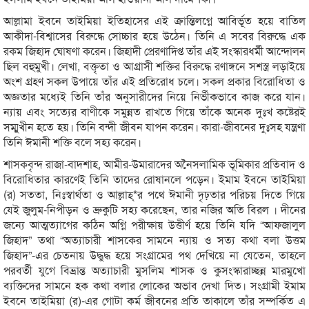
আল্লামা ইবনে তাইমিয়া ইতিহাসের এই ক্রান্তিলগ্নে আবির্ভূত হয়ে বাতিল
আকীদা-বিশ্বাসের বিরুদ্ধে সোচ্চার হয়ে উঠেন। তিনি এ সবের বিরুদ্ধে এক
রকম জিহাদ ঘোষণা করেন। জিহাদী প্রেরণাদিপ্ত তাঁর এই সংস্কারধর্মী আন্দোলন
ছিল বহুমুখী। লেখা, বক্তৃতা ও আগ্রাসী শক্তির বিরুদ্ধে রণাঙ্গনে সশস্ত্র লড়াইয়ে
অংশ গ্রহণ সকল উপায়ে তাঁর এই প্রতিরোধ চলে। সকল প্রকার বিরোধিতা ও
অজ্ঞতার মধ্যেই তিনি তাঁর অনুসারীদের নিয়ে নির্ভীকভাবে কাজ করে যান।
ন্যায় এবং সত্যের বাণীকে সমুন্নত রাখতে গিয়ে তাঁকে অনেক দুঃখ কষ্টেরই
সম্মুখীন হতে হয়। তিনি বন্দী জীবন যাপন করেন। কারা-জীবনের দুঃসহ যন্ত্রণা
তিনি ঈমানী শক্তি বলে সহ্য করেন।
শাসকবৃন্দ রাজা-বাদশাহ, আমীর-উমারাদের অনৈসলামিক ভূমিকার প্রতিবাদ ও
বিরোধিতার কারণেই তিনি তাদের রোষানলে পড়েন। ইমাম ইবনে তাইমিয়া
(র) সততা, নিঃস্বার্থতা ও আল্লাহ্*র পথে ঈমানী দৃঢ়তার পরিচয় দিতে গিয়ে
যেই জুলুম-নিপীড়ন ও ভ্রুকুটি সহ্য করেছেন, তার নজির অতি বিরল । দীনের
জন্যে আত্মত্যাগের কঠিন অগ্নি পরীক্ষায় উত্তীর্ণ হয়ে তিনি যদি “আফজালুল
জিহাদ” তথা “অত্যাচারী শাসকের সামনে ন্যায় ও সত্য কথা বলা উত্তম
জিহাদ”-এর চেতনায় উদ্ধুদ্ধ হয়ে সংগ্রামের পথ দেখিয়ে না যেতেন, তাহলে
পরবর্তী যুগে বিভ্রান্ত অত্যাচারী মুসলিম শাসক ও কুসংস্কারাচ্ছন্ন মারমুখো
ব্যক্তিদের সামনে হক কথা বলার লোকের অভাব দেখা দিত। সংগ্রামী ইমাম
ইবনে তাইমিয়া (র)-এর গোটা কর্ম জীবনের প্রতি তাকালে তাঁর সম্পর্কিত এ