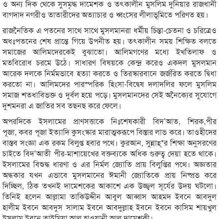
ও অন্য দিক থেকে সুসমৃদ্ধ দামেশক ও তৎকালীন মুসলিম দুনিয়ার রাজধানী
বাগদাদ নগরীও তাতারীদের অত্যাচার ও ধ্বংসের লীলাভূমিতে পরিণত হয়।
রাজনৈতিক এ পতনের সাথে সাথে মুসলমানরা ধর্মীয় চিন্তা-চেতনা ও চরিত্রেও
অধঃপতনের শেষ প্রান্তে গিয়ে উপনীত হয়। তৎকালীন সময় শিক্ষিত বলতে
সমাজের আলিমদেরকেই বুঝাতো। আলিমগণের মধ্যে ইখতিলাফ ও
মতবিরোধ চরমে উঠে। সাধারণ বিষয়কে কেন্দ্র করেও একদল মুসলমান
আরেক দলকে নির্মমভাবে হত্যা করতে ও তিরস্কারবানে জর্জরিত করতে দ্বিধা
করতো না। আলিমদের পারস্পরিক হিংসা-বিদ্বেষ দলাদলির ফলে মুসলিম
সমাজ শতধাবিভক্ত ও দুর্বল হয়ে পড়ে। মুসলমানদের সেই অনৈক্যের সুযোগে
দুশমনরা এ জাতির সব তছনছ করে ফেলে।
অপরদিকে ইসলামের প্রাণসত্তাকে নিঃশেষকারী বিদ’আত, শিরক,পীর
পূজা, কবর পূজা ইত্যাদি কুসংস্কার মারাত্মকরূপে বিস্তার লাভ করে। তাওহীদের
বাস্তব সংজ্ঞা এক রকম বিলুপ্ত হবার পথে। কুরআন, সুন্নাহ্*র শিক্ষা অনুসরণের
চাইতে বিদ’আতী পীর-মাশায়েখের বক্তব্যকে অধিক গুরুত্ব দেয়া হতে থাকে।
ইসলামের বিশুদ্ধ ধারণা ও এর নির্মল জ্যোতি প্রায় বিলুপ্তির পথে। অজ্ঞতার
অন্ধকার যখন এভাবে মুসলমানের ঈমানী জ্যোতিকে প্রায় নিষ্প্রভ করে
দিচ্ছিল, ঠিক তখনই দামেশকের আকাশে এক উজ্জ্বল সূর্যের উদয় ঘটলো।
তিনিই হলেন আল্লামা তাকিউদ্দীন আবুল আব্বাস আহমদ ইবনে আবদুল
হালীম ইবনে আবদুস সালাম ইবনে আবদুল্লাহ ইবনে ইবনে কাসিম শায়খুল
ইসলাম ইবনে তাইমিয়া আল হাওয়ানী আল দামেশকী।