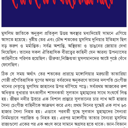
মুসলিম জাতিকে অনুকূল প্রতিকূল উভয় অবস্থার মধ্যদিয়েই সামনে এগিয়ে
আসতে হয়েছে। খৃষ্টীয় তের এবং চৌদ্দ শতকের মুসলিম দুনিয়ার ইতিহাস ছিল
বড় করুণ ও মর্মান্তিক। সর্বত্র অশান্তি, অস্থিরতা ও ভাঙনের জোয়ার দেখা
দিয়েছিল। তাদের সকল ঐতিহাসিক বীরত্বের কাহিনী যেন আরব্য উপন্যাসের
কাহিনীতে পরিণত হয়েছিল। ভীরুতা,নিষ্ক্রিয়তা মুসলমানদের আষ্টে পৃষ্ঠে বেঁধে
ফেলেছিল।
ঠিক সে সময় অর্থাৎ তের শতকের প্রারম্ভে মঙ্গোলিয়ার মরুচারী তাতারিয়া
গোষ্ঠী প্রগৈতিহাসিক যুগের অসভ্য বর্বরদের অনুকরণে তাদের দলপতি চেংগীজ
খানের নেতৃত্বে মুলসিম জাহানের উপর ঝাঁপিয়ে পড়ে। সর্বপ্রথম আজকের রুশ
অধিকৃত বুখারার তৎকালীন শাসনকর্তা সুলতান মুহাম্মদের সাথে সংঘর্ষে লিপ্ত
হয়। জীহুন নদীর উত্তরে এক বিশাল প্রান্তরে সুলতানের চার লাখ আট হাজার
সৈন্য চেংগীজ বাহিনীকে আক্রমণ করে এবং প্রথম দিনের যুদ্ধেই এক লাখ ৬০
হাজার সৈন্য নিহত হয়। এভাবে পরবর্তী যুদ্ধে সুলতান মুহাম্মদের সৈন্যরা
নির্মমভাবে পরাজিত ও নিহত হয়। এরপর মঙ্গোলীয় তাতার সৈন্যরা মুসলিম
রাজ্যগুলো একের পর এক ধ্বংস করে সামনে অগ্রসর হতে থাকে। জ্ঞান-বিজ্ঞান