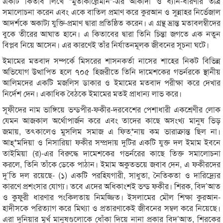
একটি কিতাব লিখে “মুতাকাল্লেমীন”-এর আকীদা ও ধ্যান-ধারণার তীব্র
সমালোচনা করেন এবং একে বাতিল প্রমাণ করে কুরআন ও সুন্নাহর নির্ভেজাল
আদর্শকে অকাট্য যুক্তি-প্রমাণ দ্বারা প্রতিষ্ঠিত করেন। এ গ্রন্থ ভ্রান্ত মতাবলম্বীদের
বুকে তীরের আঘাত হানে। এ কিতাবের দ্বারা তিনি চিন্তা জগতে এক নতুন
বিপ্লব নিয়ে আসেন। এর কারণেই তাঁর নির্যাতনমূলক জীবনের সূচনা ঘটে।
ইমামের মতবাদ সম্পর্কে মিসরের শাসনকর্তা নাসের শাহের নিকট বিভিন্ন
অভিযোগ উত্থাপিত হলে ৭০৫ হিজরীতে তিনি দামেশকের গভর্নরকে স্থানীয়
আলিমদের একটি মজলিস ডাকার ও ইমামের মতবাদ পরীক্ষা করে দেখার
নির্দেশ দেন। একাধিক বৈঠকে ইমামের মতই প্রাধান্য লাভ করে।
সূফীদের নাম ভাঙ্গিয়ে ভন্ডপীর-ফকীর-দরবেশের পেশাধারী একশ্রেণীর লোক
যেমন আজকাল অর্থোপার্জন করে এবং তাদের কাছে অসংখ্য মানুষ ভিড়
জমায়, তৎকালেও মুসলিম সমাজ এ ফিত্*নায় কম ভারাক্রান্ত ছিল না।
আহ্*মদিয়া ও নিসারিয়া ফকীর সম্প্রদায় দুটির একটি যুক্ত দল ইমাম ইবনে
তাইমিয়া (র)-এর বিরুদ্ধে দামেশকের গভর্নরের কাছে তিক্ত সমালোচনা
করলে, তিনি তাঁকে ডেকে পাঠান। ইমাম অকুতভয়ে জবাব দেন, এ ফকীরদের
দু’তি দল রয়েছে- (১) একটি পরহিযগারী, সাধুতা, নৈতিকতা ও দারিদ্র্যের
কারণে প্রশংসার যোগ্য। তবে এদের অধিকাংশই ভন্ড ফকীর। শিরক, বিদ’আত
ও কুফুরী ধারণার পংকিলতায় নিমজ্জিত। ইসলামের মৌল শিক্ষা কুরআন-
হাদীসকে পরিত্যাগ করে মিথ্যা ও প্রতারণাকেই জীবনের সম্বল করে নিয়েছে।
এরা দুনিয়ার মূর্খ মানুষগুলোকে ধোঁকা দিয়ে নানা প্রকার বিদ’আত, শিরকের