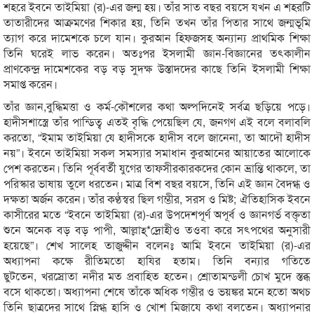
শহরে ইবনে তাইমিয়া (র)-এর জন্ম হয়। তাঁর সাত বছর বয়সে যখন এ শহরটি
তাতারীদের আক্রমণের শিকার হয়, তিনি তখন তাঁর পিতার সাথে জন্মভূমি
ত্যাগ করে দামেশকে চলে যান। কুরআন হিফজসহ অন্যান্য প্রাথমিক শিক্ষা
তিনি ঘরেই লাভ করেন। অতঃপর ইসলামী জ্ঞান-বিজ্ঞানের তৎকালীন
প্রাণকেন্দ্র দামেশকের বড় বড় সুদক্ষ উস্তাদদের কাছে তিনি ইসলামী শিক্ষা
সমাপ্ত করেন।
তাঁর জ্ঞান,বুদ্ধিমত্তা ও কর্ম-কৌশলের কথা অল্পদিনেই সর্বত্র ছড়িয়ে পড়ে।
হাদীসশাস্ত্রে তাঁর পান্ডিত্ব এতই বৃদ্ধি পেয়েছিল যে, জনগণ এই বলে বলাবলি
করতো, “ইমাম তাইমিয়া যে হাদীসকে হাদীস বলে জানেনা, তা আদৌ হাদীস
নয়”। ইবনে তাইমিয়া সকল সমস্যার সমাধান কুরআনের আয়াতের আলোকে
পেশ করতেন। তিনি পূর্ববর্তী যুগের তাফসীরকারকদের কোন ভ্রান্তি থাকলে, তা
পরিস্কার ভাষায় তুলে ধরতেন। মাত্র বিশ বছর বয়সে, তিনি এই জ্ঞান বৈদগ্ধ ও
দক্ষতা অর্জন করেন। তাঁর কণ্ঠস্বর ছিল গম্ভীর, সরস ও মিষ্ট; ঐতিহাসিক ইবনে
কাসীরের মতে “ইবনে তাইমিয়া (র)-এর উপদেশপূর্ণ অপূর্ব ও জ্ঞানগর্ভ বক্তৃতা
শুনে অনেক বড় বড় পাপী, আল্লাহ্*দ্রোহীও তওবা করে সৎপথের অনুসারী
হয়েছে”। শেখ সালেহ তাজুদ্দীন বলেনঃ আমি ইবনে তাইমিয়া (র)-এর
অধ্যাপনা কক্ষে রীতিমতো হাযির হতাম। তিনি বন্যার গতিতে
ছুটতেন, খরস্রোতা নদীর মত প্রবাহিত হতেন। শ্রোতামন্ডলী চোখ মুদে স্তব্ধ
বসে থাকতো। অধ্যাপনা শেষে তাঁকে অধিক গম্ভীর ও ভয়ঙ্কর মনে হতো অথচ
তিনি ছাত্রদের সাথে স্নিগ্ধ হাসি ও খোশ মিজাযে কথা বলতেন। অধ্যাপনার