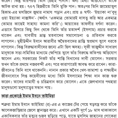
করেন। কিন্তু তারপরও তিনি রেহাই পাননি। অন্য মিথ্যা অভিযোগে তাঁকে
আটক রাখা হয়। ৭০৭ হিজরীতে তিনি মুক্তি পান। অতঃপর তিনি জামেয়াতুল
হিকাম-এর মসজিদে জুমার নামায পড়ান এবং প্রায় ৪ ঘন্টা- ‘ইয়্যাকা না’বুদু
ওয়া ইয়্যাকা নাস্তাঈন’- (অর্থাৎ “একমাত্র তোমারই দাসত্ব করি আর একমাত্র
তোমার কাছেই সাহায্য কামনা করি”।) আয়াতের তাফসীর বর্ণনা করেন।
এভাবে মিসরে কিছু দিন থেকে তিনি তাঁর মতাদর্শ (ইসলাম) প্রচার করতে
থাকেন এবং যাবতীয় ভ্রান্ত মতবাদের সমালোচনা ও প্রতিবাদ করতে
লাগলেন। মুহীউদ্দীন ইবনে আরাবীর অদ্বৈতবাদের ভ্রান্তি স্বপ্রমাণ তুলে ধরতে
লাগলেন। কিন্তু বিরুদ্ধাবাদীদের জন্যে এটা ছিল অসহ্য। সূফী তাজুদ্দীন সাধারণ
মানুষকে সভা-সমিতির মাধ্যমে ক্ষেপিয়ে তুলে তাঁর বিরুদ্ধে কতিপয় অভিযোগ
আনেন এবং সরকারের নিকট তাঁর শাস্তি বিধানের দাবী তোলেন। সরকার
তখন তাঁকে প্রথমে নজরবন্দী এবং পরে কারাগারেই আবদ্ধ করে রাখেন। কারা-
জীবনেও তিনি বসে থাকেননি। নানান প্রকার অবৈধ খেল-তামাশা ও লক্ষ্যহীন
জীবনবোধে লিপ্ত কয়েদীদের মধ্যে তিনি ইসলামের শিক্ষা দান কাজ শুরু
করেন। তাদের নামাযী ও চরিত্রবান করে তোলেন। এতে জেলখানার পথহারা
মানুষগুলো মনুষ্যত্বের সন্ধান পায়।
কারা প্রকোষ্ঠে ইমাম ইবনে তাইমিয়া
শত্রুরা ইমাম ইবনে তাইমিয়া (র)-এর এ কাজের টের পেয়ে ষড়যন্ত্র করে তাঁকে
আলেকজান্দ্রিয়ার জেলে স্থানান্তর করে। এখানে একটি দুর্গে ১৮ মাস থাকাকালে
একাধিকবার তাঁর মৃত্যুর গুজব ছড়িয়ে পড়ে, যাতে মুসলিম জাহানের লোকেরা