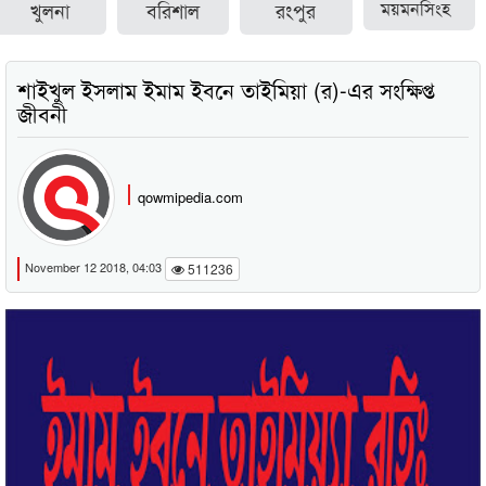
খুলনা
বরিশাল
রংপুর
ময়মনসিংহ
শাইখুল ইসলাম ইমাম ইবনে তাইমিয়া (র)-এর সংক্ষিপ্ত
জীবনী
qowmipedia.com
November 12 2018, 04:03
511236