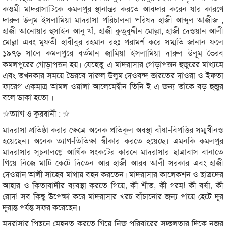
কওমী মাদরাসাটিকে কমলপুর স্থানান্তর করতে আবদার করেন যার কারণে
দারুল উলূম ইসলামিয়া মাদরাসা পরিচালনা পরিষদ হাজী আব্দুল আজীজ ,
হাজী আনোয়ার হুসাইন আনু খাঁ, হাজী কুতুবুদ্দীন মোল্লা, হাজী দেওয়ান আলী
মোল্লা এবং মুফতী হাবীবুর রহমান রহঃ পরামর্শ করে সম্মতি জানান ফলে
১৯৭৬ সালে কমলপুরে বর্তমান জামিয়া ইসলামিয়া দারুল উলূম ভৈরব
কমলপুরের গোড়াপত্তন হয়। যেহেতু এ মাদরাসার গোড়াপত্তন হুজুরের মাধ্যমে
এবং তখনকার সময়ে ভৈরবে দারুল উলুম দেওবন্দ ভারতের দাওরা ও ইফতা
ফারেগ একমাত্র আমল ওয়ালা আলেমেদ্বীন তিনি ই এ জন্য তাঁকে বড় হুজুর
বলে ডাকা হতো ।
☆ত্যাগ ও কুরবানী : ☆
মাদরাসা প্রতিষ্ঠা করার ক্ষেত্রে অনেক প্রতিকূল অবস্থা বাঁধা-বিপত্তির সম্মুখীনও
হয়েছেন। অনেক ত্যাগ-তিতিক্ষা স্বীকার করতে হয়েছে। এমনকি কমলপুর
মাদরাসার সূচনালগ্নে আর্থিক সংকটের কারনে মাদরাসার ছাত্রাবাস বানাতে
গিয়ে নিজে মাটি কেটে দিতেন আর হাজী আরব আলী সরকার এবং হাজী
দেওয়ান আলী সাহেব মাথায় বহন করতেন। মাদরাসার কালেকশন ও ছাত্রদের
আহার ও কিতাবাদীর ব্যবস্থা করতে গিয়ে, কী শীত, কী গরম! কী বর্ষা, কী
রোদ! সব কিছু উপেক্ষা করে মাদরাসার খরচ বাঁচানোর জন্য পায়ে হেটে দূর
দূরান্ত পর্যন্ত সফর করেছেন।
মদরাসার পিছনে মেহনত করতে গিয়ে নিজ পরিবারের সচ্ছলতার দিকে নজর