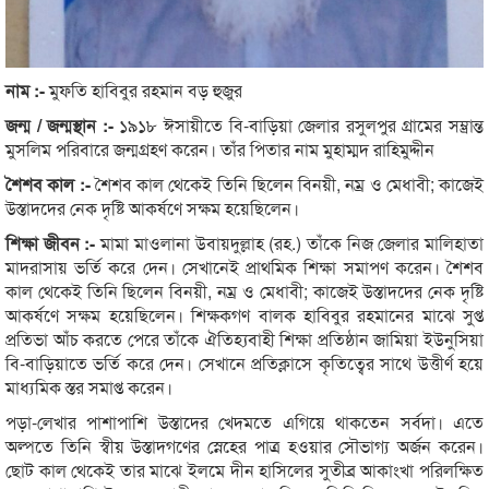
নাম :-
মুফতি হাবিবুর রহমান বড় হুজুর
জন্ম / জন্মস্থান :-
১৯১৮ ঈসায়ীতে বি-বাড়িয়া জেলার রসুলপুর গ্রামের সম্ভ্রান্ত
মুসলিম পরিবারে জন্মগ্রহণ করেন। তাঁর পিতার নাম মুহাম্মদ রাহিমুদ্দীন
শৈশব কাল :-
শৈশব কাল থেকেই তিনি ছিলেন বিনয়ী, নম্র ও মেধাবী; কাজেই
উস্তাদদের নেক দৃষ্টি আকর্ষণে সক্ষম হয়েছিলেন।
শিক্ষা জীবন :-
মামা মাওলানা উবায়দুল্লাহ (রহ.) তাঁকে নিজ জেলার মালিহাতা
মাদরাসায় ভর্তি করে দেন। সেখানেই প্রাথমিক শিক্ষা সমাপণ করেন। শৈশব
কাল থেকেই তিনি ছিলেন বিনয়ী, নম্র ও মেধাবী; কাজেই উস্তাদদের নেক দৃষ্টি
আকর্ষণে সক্ষম হয়েছিলেন। শিক্ষকগণ বালক হাবিবুর রহমানের মাঝে সুপ্ত
প্রতিভা আঁচ করতে পেরে তাঁকে ঐতিহ্যবাহী শিক্ষা প্রতিষ্ঠান জামিয়া ইউনুসিয়া
বি-বাড়িয়াতে ভর্তি করে দেন। সেখানে প্রতিক্লাসে কৃতিত্বের সাথে উত্তীর্ণ হয়ে
মাধ্যমিক স্তর সমাপ্ত করেন।
পড়া-লেখার পাশাপাশি উস্তাদের খেদমতে এগিয়ে থাকতেন সর্বদা। এতে
অল্পতে তিনি স্বীয় উস্তাদগণের স্নেহের পাত্র হওয়ার সৌভাগ্য অর্জন করেন।
ছোট কাল থেকেই তার মাঝে ইলমে দীন হাসিলের সুতীব্র আকাংখা পরিলক্ষিত