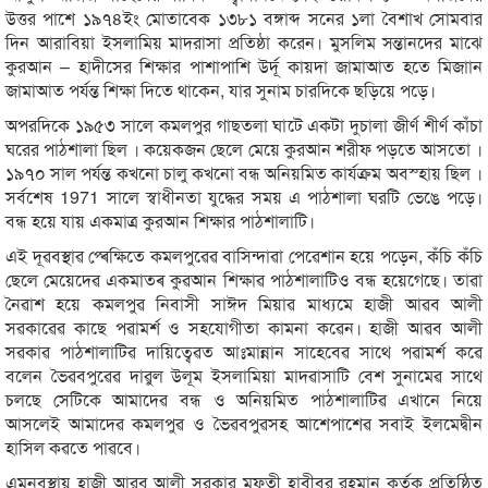
উত্তর পাশে ১৯৭৪ইং মোতাবেক ১৩৮১ বঙ্গাব্দ সনের ১লা বৈশাখ সোমবার
দিন আরাবিয়া ইসলামিয় মাদরাসা প্রতিষ্ঠা করেন। মুসলিম সন্তানদের মাঝে
কুরআন – হাদীসের শিক্ষার পাশাপাশি উর্দূ কায়দা জামাআত হতে মিজাান
জামাআত পর্যন্ত শিক্ষা দিতে থাকেন, যার সুনাম চারদিকে ছড়িয়ে পড়ে।
অপরদিকে ১৯৫৩ সালে কমলপুর গাছতলা ঘাটে একটা দুচালা জীর্ণ শীর্ণ কাঁচা
ঘরের পাঠশালা ছিল । কয়েকজন ছেলে মেয়ে কুরআন শরীফ পড়তে আসতো ।
১৯৭০ সাল পর্যন্ত কখনো চালু কখনো বন্ধ অনিয়মিত কার্যক্রম অবস্হায় ছিল ।
সর্বশেষ 1971 সালে স্বাধীনতা যুদ্ধের সময় এ পাঠশালা ঘরটি ভেঙে পড়ে।
বন্ধ হয়ে যায় একমাত্র কুরআন শিক্ষার পাঠশালাটি।
এই দূৱবস্থাৱ প্ৰেক্ষিতে কমলপুৱেৱ বাসিন্দাৱা পেৱেশান হয়ে পড়েন, কঁচি কঁচি
ছেলে মেয়েদেৱ একমাত্ৰ কুৱআন শিক্ষাৱ পাঠশালাটিও বন্ধ হয়েগেছে। তাৱা
নৈৱাশ হয়ে কমলপুৱ নিবাসী সাঈদ মিয়াৱ মাধ্যমে হাজী আৱব আলী
সৱকাৱেৱ কাছে পৱামর্শ ও সহযোগীতা কামনা কৱেন। হাজী আৱব আলী
সৱকাৱ পাঠশালাটিৱ দায়িত্বেৱত আঃমান্নান সাহেবেৱ সাথে পৱামর্শ কৱে
বলেন ভৈৱবপুৱেৱ দাৱুল উলূম ইসলামিয়া মাদৱাসাটি বেশ সুনামেৱ সাথে
চলছে সেটিকে আমাদেৱ বন্ধ ও অনিয়মিত পাঠশালাটিৱ এখানে নিয়ে
আসলেই আমাদেৱ কমলপুৱ ও ভৈৱবপুৱসহ আশেপাশেৱ সবাই ইলমেদ্বীন
হাসিল কৱতে পাৱবে।
এমনবস্থায় হাজী আরব আলী সরকার মুফতী হাবীবুর রহমান কর্তৃক প্রতিষ্ঠিত