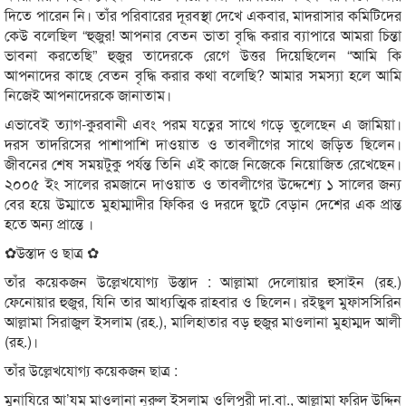
দিতে পারেন নি। তাঁর পরিবারের দূরবস্থা দেখে একবার, মাদরাসার কমিটিদের
কেউ বলেছিল “হুজুর! আপনার বেতন ভাতা বৃদ্ধি করার ব্যাপারে আমরা চিন্তা
ভাবনা করতেছি” হুজুর তাদেরকে রেগে উত্তর দিয়েছিলেন “আমি কি
আপনাদের কাছে বেতন বৃদ্ধি করার কথা বলেছি? আমার সমস্যা হলে আমি
নিজেই আপনাদেরকে জানাতাম।
এভাবেই ত্যাগ-কুরবানী এবং পরম যত্নের সাথে গড়ে তুলেছেন এ জামিয়া।
দরস তাদরিসের পাশাপাশি দাওয়াত ও তাবলীগের সাথে জড়িত ছিলেন।
জীবনের শেষ সময়টুকু পর্যন্ত তিনি এই কাজে নিজেকে নিয়োজিত রেখেছেন।
২০০৫ ইং সালের রমজানে দাওয়াত ও তাবলীগের উদ্দেশ্যে ১ সালের জন্য
বের হয়ে উম্মাতে মুহাম্মাদীর ফিকির ও দরদে ছুটে বেড়ান দেশের এক প্রান্ত
হতে অন্য প্রান্তে ।
✿উস্তাদ ও ছাত্র ✿
তাঁর কয়েকজন উল্লেখযোগ্য উস্তাদ : আল্লামা দেলোয়ার হুসাইন (রহ.)
ফেনোয়ার হুজুর, যিনি তার আধ্যত্মিক রাহবার ও ছিলেন। রইছুল মুফাসসিরিন
আল্লামা সিরাজুল ইসলাম (রহ.), মালিহাতার বড় হুজুর মাওলানা মুহাম্মদ আলী
(রহ.)।
তাঁর উল্লেখযোগ্য কয়েকজন ছাত্র :
মুনাযিরে আ’যম মাওলানা নুরুল ইসলাম ওলিপুরী দা.বা., আল্লামা ফরিদ উদ্দিন