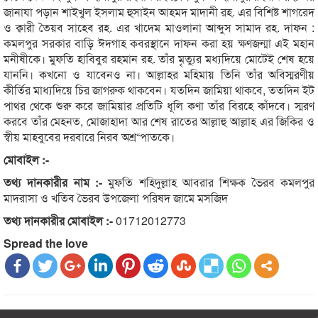
জানাযা পড়ান শাইখুল ইসলাম হুসাইন আহমদ মাদানী রহ. এর বিশিষ্ট শাগরেদ
ও ক্বারী তৈয়ব সাহেব রহ. এর খাদেম মাওলানা আব্দুস সামাদ রহ. দাফন :
কমলপুর সরকার বাড়ি ঈদগাহ কবরস্থানে দাফন করা হয় ক্ষণজন্মা এই মহান
মনীষীকে। মুফতি হাবিবুর রহমান রহ. তাঁর মৃত্যুর মধ্যদিয়ে মোটেই শেষ হয়ে
যাননি। কখনো ও যাবেনও না। আল্লাহর মহিমায় তিনি তাঁর অবিস্মরণীয়
কীর্তির মাধ্যদিয়ে চির জাগরুক থাকবেন। যতদিন জামিয়া থাকবে, ততদিন ইট
পাথর থেকে শুরু করে জামিয়ার প্রতিটি ধূলি কণা তাঁর বিরহে কাঁদবে। স্মরণ
করবে তাঁর মেহনত, মোজাহাদা আর শেষ রাতের আল্লাহু আল্লাহ এর জিকির ও
স্বীয় মাহবুবের দরবারে নিরব অশ্র“পাতকে।
মোবাইল :-
তথ্য দানকারীর নাম :-
মুফতি শহিদুল্লাহ আবরার শিক্ষক ভৈরব কমলপুর
মাদরাসা ও খতিব ভৈরব উপজেলা পরিষদ জামে মসজিদ
তথ্য দানকারীর মোবাইল :-
01712012773
Spread the love