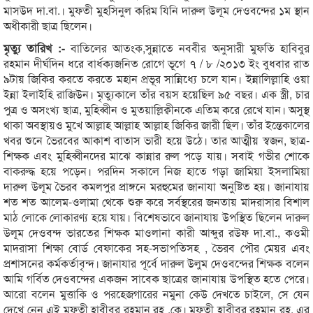
মাসউদ দা.বা.। মুফতী মুহসিনুল করিম যিনি দারুল উলূম দেওবন্দের ১ম স্থান
অধীকারী ছাত্র ছিলেন।
মৃত্যু তারিখ :-
বাতিলের আতংক,সুন্নাতে নববীর অনুসারী মুফতি হাবিবুর
রহমান দীর্ঘদিন ধরে বার্ধক্যজনিত রোগে ভূগে ৭ / ৮ /২০১৩ ইং বুধবার রাত
৯টায় জিকির করতে করতে মহান প্রভূর সান্নিধ্যে চলে যান। ইন্নালিল্লাহি ওয়া
ইন্না ইলাইহি রাজিউন। মৃত্যুকালে তাঁর বয়স হয়েছিল ৯৫ বছর। এক স্ত্রী, চার
পুত্র ও অসংখ্য ছাত্র, মুহিব্বীন ও মুতয়াল্লিক্বীনকে এতিম করে রেখে যান। অসুস্থ
থাকা অবস্থায়ও মুখে আল্লাহ আল্লাহ আল্লাহ জিকির জারী ছিল। তাঁর ইন্তেকালের
খবর শুনে ভৈরবের আকাশ বাতাস ভারী হয়ে উঠে। তার আত্মীয় স্বজন, ছাত্র-
শিক্ষক এবং মুহিব্বীনদের মাঝে কান্নার রুল পড়ে যায়। সবাই গভীর শোকে
বাকরুদ্ধ হয়ে পড়েন। পরদিন সকালে নিজ হাতে গড়া জামিয়া ইসলামিয়া
দারুল উলূম ভৈরব কমলপুর প্রাঙ্গনে মরহুমের জানাযা অনুষ্টিত হয়। জানাযায়
শত শত আলেম-ওলামা থেকে শুরু করে সর্বস্থরের জনতায় মাদরাসার বিশাল
মাঠ লোকে লোকারণ্য হয়ে যায়। বিশেষভাবে জানাযায় উপস্থিত ছিলেন দারুল
উলূম দেওবন্দ ভারতের শিক্ষক মাওলানা কারী আব্দুর রউফ দা.বা., কওমী
মাদরাসা শিক্ষা বোর্ড বেফাকের সহ-সভাপতিসহ , ভৈরব পৌর মেয়র এবং
প্রশাসনের কর্মকর্তাবৃন্দ। জানাযার পূর্বে দারুল উলুম দেওবন্দের শিক্ষক বলেন
আমি গর্বিত দেওবন্দের একজন সাবেক ছাত্রের জানাযায় উপস্থিত হতে পেরে।
আরো বলেন মুত্তাকি ও পরহেজগারের নমুনা কেউ দেখতে চাইলে, সে যেন
দেখে নেন এই মুফতী হাবীবুর রহমান রহ .কে। মুফতী হাবীবুর রহমান রহ. এর