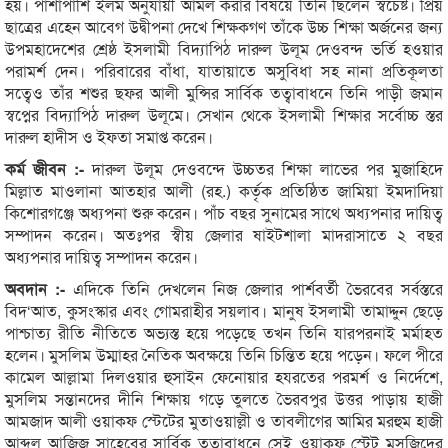
হয়। পাশাপাশি ইলম অনুযায়ী আমল করার বিষয়ে তিনি ছিলেন স্বচেষ্ট। প্রিয়
ছাত্রের এহেন আবেগ উদ্বীপনা দেখে শিক্ষকগণ তাঁকে উচ্চ শিক্ষা অর্জনের জন্য
উপমহাদেশের শ্রেষ্ঠ ইসলামী বিদ্যাপিঠ দারুল উলূম দেওবন্দ ভর্তি হওয়ার
পরামর্শ দেন। পরিবারের বাঁধা, যাতায়াতে অসুবিধা সহ নানা প্রতিকূলতা
সত্বেও তাঁর শশুর ছফর আলী মুন্সির সার্বিক তত্বাবাধনে তিনি পাড়ী জমান
স্বপ্নের বিদ্যাপিঠ দারুল উলূমে। সেখান থেকে ইসলামী শিক্ষার সর্বোচ্চ স্তর
দারুল হাদীস ও ইফতা সমাপ্ত করেন।
কর্ম জীবন :-
দারুল উলূম দেওবন্দে উচ্চতর শিক্ষা লাভের পর মুজাহিদে
মিল্লাত মাওলানা আতহার আলী (রহ.) কর্তৃক প্রতিষ্ঠিত জামিয়া ইমদাদিয়া
কিশোরগঞ্জে অধ্যপনা শুরু করেন। পাঁচ বছর সুনামের সাথে অধ্যপনার দায়িত্ব
সম্পাদন করেন। অতঃপর স্বীয় জেলার ষাইটশালা মাদরাসাতে ২ বছর
অধ্যপনার দায়িত্ব সম্পাদন করেন।
অবদান :-
এদিকে তিনি দেখলেন নিজ জেলার পার্শবর্তী ভৈরবের সর্বস্তরে
বিদ‘আত, কুসংস্কার এবং গোমরাহীর সয়লাব। মানুষ ইসলামী তামাদ্দুন ছেড়ে
পাশ্চাত্য রীতি নীতিতে অভ্যস্ত হয়ে পড়েছে তখন তিনি যারপরনাই মর্মাহত
হলেন। মুসলিম উম্মাহর নৈতিক অবক্ষয়ে তিনি চিন্তিত হয়ে পড়েন। ফলে পীরে
কামেল আল্লামা দিলওয়ার হুসাইন ফেনোয়ার হযরতের পরমর্শ ও নির্দেশে,
মুসলিম সন্তানদের দীনি শিক্ষায় গড়ে তুলতে ভৈরবপুর উত্তর পাড়ায় হাজী
আমজাদ আলী ওয়াকফ স্টেটের মুতাওয়াল্লী ও তাবলীগের আমির মরহুম হাজী
আব্দুল আজিজ সাহেবের সার্বিক তত্বাবাধনে সেই ওয়াকফ স্টেট মসজিদের