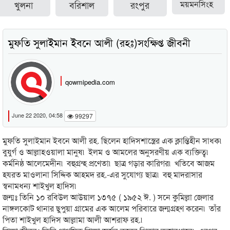
খুলনা
বরিশাল
রংপুর
ময়মনসিংহ
মুফতি সুলাইমান ইবনে আলী (রহঃ)সংক্ষিপ্ত জীবনী
qowmipedia.com
June 22 2020, 04:58
99297
মুফতি সুলাইমান ইবনে আলী রহ. ছিলেন হাদিসশাস্ত্রের এক ক্লান্তিহীন সাধক৷
বুযুর্গ ও আল্লাহওয়ালা মানুষ৷ ইলম ও আমলের অনুসরণীয় এক ব্যক্তিত্ব৷
কর্মনিষ্ঠ আলেমেদীন৷ বহুগ্রন্হ প্রণেতা৷ ছাত্র গড়ার কারিগর৷ খতিবে আজম
হযরত মাওলানা সিদ্দিক আহমদ রহ.-এর সুযোগ্য ছাত্র৷ বহু মাদরাসার
স্বনামধন্য শাইখুল হাদিস৷
জন্মঃ তিনি ১০ রবিউল আউয়াল ১৩৭৫ ( ১৯৫২ ঈ. ) সনে কুমিল্লা জেলার
নাঙ্গলকোট থানার ছুপুয়া গ্রামের এক আলেম পরিবারে জন্মগ্রহণ করেন৷ তাঁর
পিতা শাইখুল হাদিস আল্লামা আলী আশরাফ রহ.৷