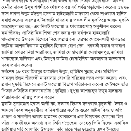
শিক্ষা জীবনঃ তিনি প্রাথমিক শিক্ষা অর্জন করেন পিতার তত্ত্বাবধানে৷ এরপর
ফেনীর দারুল উলুম শর্শদীতে ফজিলত ২য় বর্ষ পর্যন্ত পড়াশোনা করেন৷ ১৯৭৬
সনে দারুল উলুম মঈনুল ইসলাম হাটহাজারি মাদরাসা থেকে দাওরায়ে হাদিস
সমাপ্ত করেন৷ এরপর হাটহাজারি মাদরাসায় তৎকালীন মুফতিয়ে আজম মুফতি
আহমাদুল হক রহ.- এর নিকট ফতোয়া ও ফারায়েজশাস্ত্র অনুশীলন করেন৷
কর্ম জীবনঃ প্রাতিষ্ঠানিক শিক্ষা শেষ করার পর সর্বপ্রথম হাটহাজারি
মাদরাসাতে উসতাদ হিসেবে নিয়োগপ্রাপ্ত হন৷ এরপর মোমেনশাহী খাকডহর
জামিয়া আশরাফিয়াতে মুহাদ্দিস হিসেবে যোগ দেন৷ পরবর্তী সময়ে লালবাগ
জামিয়া কোরবানিয়া আরাবিয়া, জামিয়া মোহাম্মাদিয়া মোহাম্মদপুর, জামিয়া
শারইয়্যাহ মালিবাগ এবং মিরপুর জামিয়া হোসাইনিয়া আরজাবাদ মাদরাসায়
দরস প্রদান করেন৷
সর্বশেষ ১৮ বছর মিরপুর জামেউল উলুম, হামিউস সুন্নাহ এবং মতিঝিল
শামসুল উলুম পীরজঙ্গী মাদরাসায় বোখারি শরিফের দরস প্রদান করেন৷ এবং
প্রধান মুফতি হিসেবে একটি ফতোয়া বিভাগ পরিচালনা করেন৷ সেইসঙ্গে তাঁর
পিতার প্রতিষ্ঠিত নাঙ্গলকোটের ( কুমিল্লা ) ছুপুয়া আশরাফুল উলুম মাদরাসা
পরিচালনার দায়িত্ব পালন করেন৷
মুফতি সুলাইমান ইবনে আলী রহ. স্বভাবে ছিলেন স্বল্পবাক,মৃদুভাষী৷ ইলম ও
আমলে বিরল অনুসরণীয়৷ হাদিসশাস্ত্রের সর্বোচ্চ স্তরের জটিল বিষয়ও অতি
প্রাঞ্জল ও সাবলীল ভাষায় ছাত্রদের বোঝানোর এক বিস্ময়কর যোগ্যতা ছিল
তাঁর৷ এক জীবনে অসংখ্য ছাত্র তিনি গড়েছেন৷ যেহেতু তিনি ছিলেন একাধিক
জামিয়ার সহি বোখারির উসতাদ৷ তাঁর হাতে গড়া ছাত্ররাও এখন ইলমের