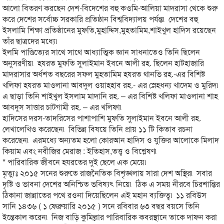
আলো বিতরণ করছেন দেশ-বিদেশের বহু কওমি-আলিয়া মাদরাসা থেকে শুরু
করে দেশের সর্বোচ্চ সরকারি প্রতিষ্ঠান বিশ্ববিদ্যালয় পর্যন্ত৷ দেশের বহু
ইসলামি শিক্ষা প্রতিষ্ঠানের মুফতি,মুহাদ্দিস,মুহতামিম,শাইখু
ল হাদিস রয়েছেন
তাঁর ছাত্রদের মধ্যে৷
ইলমি পাণ্ডিত্যের সাথে সাথে আধ্যাত্মিক জ্ঞান সাধনাতেও তিনি ছিলেন
অনুসরণীয়৷ হযরত মুফতি সুলাইমান ইবনে আলী রহ. ছিলেন হাটহাজারি
মাদরাসার অর্ধশত বছরের সফল মুহতামিম হযরত থানভি রহ.-এর বিশিষ্ট
খলিফা হযরত মাওলানা আবদুল ওয়াহহাব রহ.- এর স্নেহধন্য খাদেম ও মুরিদ৷
এ ছাড়া তিনি শাইখুল ইসলাম মাদানি রহ. – এর বিশিষ্ট খলিফা মাওলানা শাহ
আবদুস সাত্তার চাটগামী রহ. – এর খলিফা৷
হাদিসের দরস-তাদরিসের পাশাপাশি মুফতি সুলাইমান ইবনে আলী রহ.
লেখালেখিও করেছেন৷ বিভিন্ন বিষয়ে তিনি প্রায় ১১ টি কিতাব রচনা
করেছেন৷ এরমধ্যে অন্যতম হলো কোরআন হাদিস ও যুক্তির আলোকে মিলাদ
কিয়াম এবং নবীজির মেরাজ : ইতিহাস,তত্ত্ব ও বিশ্লেষণ৷
* পারিবারিক জীবনে হযরতের দুই ছেলে এক মেয়ে৷
মৃত্যুঃ ২০১৫ সনের শুরুতে রাজনৈতিক বিশৃঙ্খলায় সারা দেশ অস্থির৷ সবার
দৃষ্টি ও ভাবনা দেশের অনিশ্চিত ভবিষ্যৎ নিয়ে৷ ঠিক এ সময় নীরবে চিরশান্তির
ঠিকানা জান্নাতের পথে রওনা দিয়েছিলেন এই মহান ব্যক্তিত্ব৷ ১১ রবিউস
সানি ১৪৩৬ ( ১ ফেব্রুয়ারি ২০১৫ ) সনে রবিবার ৬৩ বছর বয়সে তিনি
ইন্তেকাল করেন৷ নিজ বাড়ি কুমিল্লার পারিবারিক কবরস্থানে তাকে দাফন করা