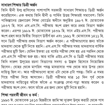
সাধারণ শিক্ষায় ডিগ্রী অর্জন
তিনি দ্বীনী ইল্ম হাসিলের পাশাপাশি সরকারী সাধারণ শিক্ষায়ও ডিগ্রী অর্জন
করেছিলেন। এক কথায় তিনি দ্বীনী ও পার্থিব উভয় শিক্ষারই সমাবেশ। তিনি
পাকিস্তানের জেনারেল শিক্ষা বোর্ডের অধীনে অনুষ্ঠিত ১৯৮৭ ঈ. মোতাবেক
১৪০৭ হি. সনে এস.এস.সি. পরীক্ষায় অংশ গ্রহণ করে প্রথম বিভাগ অর্জন
করেন। এরপর ১৯৮৯ ঈ. মোতাবেক ১৪০৯ হি. সনে এইচ.এস.সি. পরীক্ষায়
অংশ গ্রহণ করে দ্বিতীয় বিভাগে উত্তীর্ণ হন এবং ১৯৯১ ঈ. মোতাবেক ১৪১১ হি.
সনে ডিগ্রী পরীক্ষায় প্রথম বিভাগ অর্জন করেন। এ পরীক্ষাগুলোর জন্য তাঁকে
মাদরাসা থেকে ছুটি নিতে হয়নি। এস.এস.সি পরীক্ষার সময় মাদরাসার বার্ষিক
পরীক্ষার ছুটি ছিল। যেদিন ইফতা ২য় বর্ষের পরীক্ষা শেষ হয় এর পরদিন থেকে
এস.এস.সি পরীক্ষা শুরু হয়। আর বাকি এইচ.এস.সি ও ডিগ্রী পরীক্ষার সময়
তিনি দারুল উলূমের রচনা বিভাগের সদস্য ও উস্তাদ হিসেবে নিয়োজিত
ছিলেন। যোহর থেকে মাগরিব পযন্ত মাদরাসার পক্ষ থেকে তার উপর কোন
দায়িত্ব ছিল না। আর পরীক্ষাগুলো হতো ২টা থেকে ৫টা পযন্ত। তিনি এ সময়
গিয়ে পরীক্ষা দিয়ে আসতেন। ডিগ্রী পরীক্ষার মাত্র ১৫ দিন পূর্ব থেকে
মাদরাসার দায়িত্বের ফাঁকে ফাঁকে এ সংক্রান্ত লেখা-পড়া আরম্ভ করেন ও
পরীক্ষায় অংশ নেন। ফলে তাঁকে এর জন্য কোন ছুটি নিতে হয়নি।
শিক্ষা পরবর্তী জীবন ও কর্ম :
১৯৯০ ঈ. মোতাবেক ১৪১০ হিজরীতে জামি‘আ দাুরুল উলূম করাচী থেকে পাস