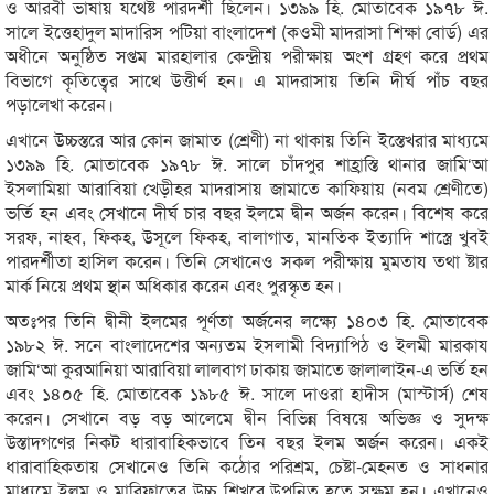
ও আরবী ভাষায় যথেষ্ট পারদর্শী ছিলেন। ১৩৯৯ হি. মোতাবেক ১৯৭৮ ঈ.
সালে ইত্তেহাদুল মাদারিস পটিয়া বাংলাদেশ (কওমী মাদরাসা শিক্ষা বোর্ড) এর
অধীনে অনুষ্ঠিত সপ্তম মারহালার কেন্দ্রীয় পরীক্ষায় অংশ গ্রহণ করে প্রথম
বিভাগে কৃতিত্বের সাথে উত্তীর্ণ হন। এ মাদরাসায় তিনি দীর্ঘ পাঁচ বছর
পড়ালেখা করেন।
এখানে উচ্চস্তরে আর কোন জামাত (শ্রেণী) না থাকায় তিনি ইস্তেখরার মাধ্যমে
১৩৯৯ হি. মোতাবেক ১৯৭৮ ঈ. সালে চাঁদপুর শাহ্রাস্তি থানার জামি‘আ
ইসলামিয়া আরাবিয়া খেড়ীহর মাদরাসায় জামাতে কাফিয়ায় (নবম শ্রেণীতে)
ভর্তি হন এবং সেখানে দীর্ঘ চার বছর ইলমে দ্বীন অর্জন করেন। বিশেষ করে
সরফ, নাহব, ফিক্হ, উসূলে ফিক্হ, বালাগাত, মানতিক ইত্যাদি শাস্ত্রে খুবই
পারদর্শীতা হাসিল করেন। তিনি সেখানেও সকল পরীক্ষায় মুমতায তথা ষ্টার
মার্ক নিয়ে প্রথম স্থান অধিকার করেন এবং পুরস্কৃত হন।
অতঃপর তিনি দ্বীনী ইলমের পূর্ণতা অর্জনের লক্ষ্যে ১৪০৩ হি. মোতাবেক
১৯৮২ ঈ. সনে বাংলাদেশের অন্যতম ইসলামী বিদ্যাপিঠ ও ইলমী মারকায
জামি‘আ কুরআনিয়া আরাবিয়া লালবাগ ঢাকায় জামাতে জালালাইন-এ ভর্তি হন
এবং ১৪০৫ হি. মোতাবেক ১৯৮৫ ঈ. সালে দাওরা হাদীস (মাস্টার্স) শেষ
করেন। সেখানে বড় বড় আলেমে দ্বীন বিভিন্ন বিষয়ে অভিজ্ঞ ও সুদক্ষ
উস্তাদগণের নিকট ধারাবাহিকভাবে তিন বছর ইলম অর্জন করেন। একই
ধারাবাহিকতায় সেখানেও তিনি কঠোর পরিশ্রম, চেষ্টা-মেহনত ও সাধনার
মাধ্যমে ইলম ও মারিফাতের উচ্চ শিখরে উপনিত হতে সক্ষম হন। এখানেও