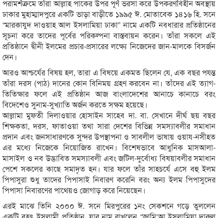
পরামর্শক্রমে তাঁরা আল্লাহ পাকের উপর পূর্ণ ভরসা করে উপকরণবিহীন অবস্থায়
ঢাকার মুহাম্মাদপুরে একটি ভাড়া বাড়ীতে ১৯৯৫ ঈ. মোতাবেক ১৪১৬ হি. সনে
“মারকাযুদ দাওয়াহ আল ইসলামিয়া ঢাকা” নামে একটি নবধারার প্রতিষ্ঠানের
সূচনা করে তাদের পূর্বের পরিকল্পনা বাস্তবায়ন করেন। তাঁরা সকলে এই
প্রতিষ্ঠানে দ্বীনী ইলমের প্রচার-প্রসারের লক্ষ্যে নিজেদের জান-মালকে বিসর্জন
দেন।
আরও আশ্চর্যের বিষয় হল, তারা এ বিষয়ে একমত ছিলেন যে, এক বছর পযন্ত
তাঁরা দরস (পাঠ) দানের কোন বিনিময় গ্রহণ করবেন না। তাঁদের এই ত্যাগ-
তিতিক্ষার ফলে এই প্রতিষ্ঠান আজ বাংলাদেশের আনাচে কানাচে বরং
বিদেশেও সুনাম-সুখ্যাতি অর্জন করতে সক্ষম হয়েছে।
আল্লামা মুফতী দিলাওয়ার হোসাইন সাহেব দা. বা. সেখানে দীর্ঘ ছয় বছর
শিক্ষকতা, দরস, ফাতাওয়া তথা সারা দেশের বিভিন্ন সমস্যাবলীর সমাধান
প্রদান এবং জনসাধারণকে সুন্দর উপস্থাপনা ও সাবলীল ভাষায় ওয়ায-নসীহত
এর মধ্যে নিজেকে নিয়োজিত রাখেন। বিশেষভাবে আধুনিক মাসআলা-
মাসাইল ও নব উদ্ভাবিত সমস্যাবলী এবং জটিল-দুর্বোধ্য বিষয়াবলীর সমাধান
পেশে সকলের কাছে সমাদৃত হন। যার ফলে তাঁর সাহচর্যে এসে বহু ইলম
পিপাসুরা শুধু তাদের পিপাসাই নিবারণ করেনি বরং অন্য ইলম পিপাসুদের
পিপাসা নিবারণের পাথেয়ও জোগাড় করে নিয়েছেন।
এরই মাঝে তিনি ২০০০ ঈ. সনে মিরপুরের ১নং সেকশনে গড়ে তুললেন
একটি বৃহৎ ইসলামী প্রতিষ্ঠান, যার নাম রাখলেন “জামি‘আ ইসলামিয়া দাুরুল