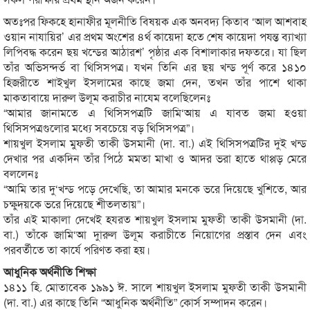
অতঃপর ফিকহে হানাফীর মূলনীতি বিষয়ক এক অনবদ্য কিতাব ‘আল আশবাহ
ওয়ান নাযায়ির’ এর প্রথম অংশের ৪র্থ কায়েদা হতে শেষ কায়েদা পযন্ত ব্যাখ্যা
লিপিবদ্ধ করেন ছয় খন্ডের আঠারশ’ পৃষ্ঠার এক বিশালাকার দফতরে। যা ছিল
তাঁর অভিসন্দর্ভ বা থিসিসপত্র। যখন তিনি এর ছয় খন্ড পূর্ণ করে ১৪১০
হিজরীতে শাইখুল ইসলামের কাছে জমা দেন, তখন তাঁর পাশে থাকা
মাকতাবায়ে দারুল উলূম করাচীর নাযেম বলেছিলেনঃ
“আমার জানামতে এ থিসিসপত্রটি জামি‘আয় এ যাবত জমা হওয়া
থিসিসপত্রগুলোর মধ্যে সবচেয়ে বড় থিসিসপত্র”।
শায়খুল ইসলাম মুফতী তাকী উসমানী (দা. বা.) এই থিসিসপত্রটির দুই খন্ড
দেখার পর একদিন তাঁর পিঠে মমতা মাখা ও আদর ভরা হাতে থাপ্পড় মেরে
বললেনঃ
“আমি তার দু‘খন্ড পড়ে দেখেছি, তা আমার মনকে ভরে দিয়েছে খুশিতে, আর
চক্ষুদয়কে ভরে দিয়েছে শীতলতায়”।
তাঁর এই মাকালা দেখেই হযরত শায়খুল ইসলাম মুফতী তাকী উসমানী (দা.
বা.) তাঁকে জামি‘আ দাুরুল উলূম করাচীতে নিয়োগের প্রস্তাব দেন এবং
পরবর্তীতে তা কার্যে পরিণত করা হয়।
আধুনিক অর্থনীতি শিক্ষা
১৪১১ হি. মোতাবেক ১৯৯১ ঈ. সালে শায়খুল ইসলাম মুফতী তাকী উসমানী
(দা. বা.) এর কাছে তিনি “আধুনিক অর্থনীতি” কোর্স সম্পাদন করেন।