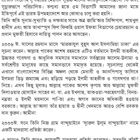
সুচাুরুরূপে পরিচালিত। তন্মধ্য হতে ৫ম বিভাগটি আমাদের জানা মতে
ইতিপূর্বে এই ভারত উপমহাদেশে আর কোথাও চালু করা হয়নি।
তিনি অতি সুনাম-সুখ্যাতি ও দক্ষতার সাথে অত্র জামি‘আর প্রিন্সিপাল, শায়খুল
হাদীস এবং আত তাখাস্সুস ফিল ফিকহি ওয়াল ইফতা বিভাগের চেয়ারম্যান ও
প্রধান মুফতী হিসাবে দায়িত্ব পালন করে আসছেন।
২০০৬ ঈ. সালের রমযান মাসে “মারকাযুল বুহূস আল ইসলামিয়া ঢাকা” এর
সূচনা করেন। আল্লাহ পাকের অশেষ রহমতে এটিও বর্তমানে ইলমী তাহকীক,
উচ্চতর গবেষণা ও আধুনিক সমস্যার সমাধানে সর্বস্তরের আলেম-উলামা ও
সর্বশ্রেণীর মানুষের কাছে সমানভাবে সমাদৃত হয়েছে। সূচনালগ্ন থেকেই
এখানে বাংলাদেশের বিভিন্ন অঞ্চল থেকে মেধাবী ও জ্ঞানপিপাসু তালিবে
ইলমরা ভিড় জমাচ্ছে এবং ছড়িয়ে পড়ছে ইলমী তাহকীক ও গবেষণার ঝা-া
নিয়ে। এসব কিছু মূলতঃ আল্লাহ পাকের অশেষ কৃপায় আর আল্লামা মুফতী
দিলাওয়ার হোসাইন সাহেব দা. বা. এর ইখলাছ, তাকওয়া-পরহেযগারী, বিনয়-
নম্রতা ও ইলমী ময়দানে পা-িত্য এবং অগাধ জ্ঞানের অধিকারী হওয়ার
বরকতে। আল্লাহ তা‘আলা তাঁর হায়াত ও দ্বীনী খেদমতে আরও বেশি রবকত
দান কুরুন। আমীন!
২০০০ঈ. সনে তিনি নিজ গ্রাম বান্দুয়াইনে “দাুরুল উলূম বান্দুয়াইন” নামে
একটি মাদরাসা প্রতিষ্ঠা করেন।
এ ছাড়াও তিনি আরও কয়েকটি মাদরাসা প্রতিষ্ঠা করেছেন। সবগুলি তাঁরই