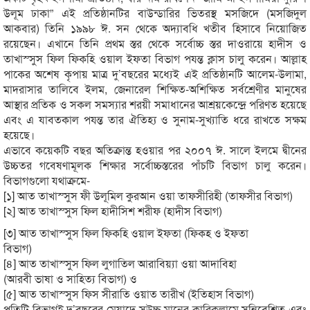
উলূম ঢাকা” এই প্রতিষ্ঠানটির বাউন্ডারির ভিতরস্থ মসজিদে (মসজিদুল
আকবার) তিনি ১৯৯৮ ঈ. সন থেকে অদ্যাবধি খতীব হিসাবে নিয়োজিত
রয়েছেন। এখানে তিনি প্রথম স্তর থেকে সর্বোচ্চ স্তর দাওরায়ে হাদীস ও
তাখাস্সুস ফিল ফিকহি ওয়াল ইফতা বিভাগ পযন্ত ক্লাস চালু করেন। আল্লাহ
পাকের অশেষ কৃপায় মাত্র দু’বছরের মধ্যেই এই প্রতিষ্ঠানটি আলেম-উলামা,
মাদরাসার তালিবে ইলম, জেনারেল শিক্ষিত-অশিক্ষিত সর্বশ্রেণীর মানুষের
আস্থার প্রতিক ও সকল সমস্যার শরয়ী সমাধানের আশ্রয়কেন্দ্রে পরিণত হয়েছে
এবং এ যাবতকাল পযন্ত তার ঐতিহ্য ও সুনাম-সুখ্যাতি ধরে রাখতে সক্ষম
হয়েছে।
এভাবে কয়েকটি বছর অতিক্রান্ত হওয়ার পর ২০০৭ ঈ. সালে ইলমে দ্বীনের
উচ্চতর গবেষণামূলক শিক্ষার সর্বোচ্চস্তরের পাঁচটি বিভাগ চালু করেন।
বিভাগগুলো যথাক্রমে-
[১] আত তাখাস্সুস ফী উলূমিল কুরআন ওয়া তাফসীরিহী (তাফসীর বিভাগ)
[২] আত তাখাস্সুস ফিল হাদীসিশ শরীফ (হাদীস বিভাগ)
[৩] আত তাখাস্সুস ফিল ফিকহি ওয়াল ইফতা (ফিকহ ও ইফতা
বিভাগ)
[৪] আত তাখাস্সুস ফিল লুগাতিল আরাবিয়্যা ওয়া আদাবিহা
(আরবী ভাষা ও সাহিত্য বিভাগ) ও
[৫] আত তাখাস্সুস ফিস সীরাতি ওয়াত তারীখ (ইতিহাস বিভাগ)
প্রতিটি বিভাগই দু’বছরের মেয়াদে সুউচ্চ মানের কারিকুলামে সন্নিবেশিত এবং