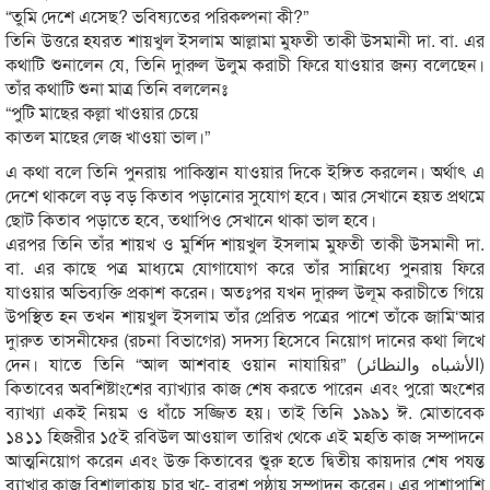
“তুমি দেশে এসেছ? ভবিষ্যতের পরিকল্পনা কী?”
তিনি উত্তরে হযরত শায়খুল ইসলাম আল্লামা মুফতী তাকী উসমানী দা. বা. এর
কথাটি শুনালেন যে, তিনি দাুরুল উলুম করাচী ফিরে যাওয়ার জন্য বলেছেন।
তাঁর কথাটি শুনা মাত্র তিনি বললেনঃ
“পুটি মাছের কল্লা খাওয়ার চেয়ে
কাতল মাছের লেজ খাওয়া ভাল।”
এ কথা বলে তিনি পুনরায় পাকিস্তান যাওয়ার দিকে ইঙ্গিত করলেন। অর্থাৎ এ
দেশে থাকলে বড় বড় কিতাব পড়ানোর সুযোগ হবে। আর সেখানে হয়ত প্রথমে
ছোট কিতাব পড়াতে হবে, তথাপিও সেখানে থাকা ভাল হবে।
এরপর তিনি তাঁর শায়খ ও মুর্শিদ শায়খুল ইসলাম মুফতী তাকী উসমানী দা.
বা. এর কাছে পত্র মাধ্যমে যোগাযোগ করে তাঁর সান্নিধ্যে পুনরায় ফিরে
যাওয়ার অভিব্যক্তি প্রকাশ করেন। অতঃপর যখন দাুরুল উলূম করাচীতে গিয়ে
উপস্থিত হন তখন শায়খুল ইসলাম তাঁর প্রেরিত পত্রের পাশে তাঁকে জামি‘আর
দাুরুত তাসনীফের (রচনা বিভাগের) সদস্য হিসেবে নিয়োগ দানের কথা লিখে
দেন। যাতে তিনি “আল আশবাহ ওয়ান নাযায়ির” (الأشباه والنظائر)
কিতাবের অবশিষ্টাংশের ব্যাখ্যার কাজ শেষ করতে পারেন এবং পুরো অংশের
ব্যাখ্যা একই নিয়ম ও ধাঁচে সজ্জিত হয়। তাই তিনি ১৯৯১ ঈ. মোতাবেক
১৪১১ হিজরীর ১৫ই রবিউল আওয়াল তারিখ থেকে এই মহতি কাজ সম্পাদনে
আত্মনিয়োগ করেন এবং উক্ত কিতাবের শুুরু হতে দ্বিতীয় কায়দার শেষ পযন্ত
ব্যাখার কাজ বিশালাকায় চার খ-ে বারশ পৃষ্ঠায় সম্পাদন করেন। এর পাশাপাশি