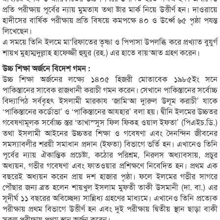
প্রতি পরীক্ষায় পূর্বের ন্যায় মুমতায তথা ষ্টার মার্ক নিয়ে উত্তীর্ণ হন। দাওরায়ে
হাদীসের বার্ষিক পরীক্ষায় প্রতি বিষয়ে কমপক্ষে ৪০ ও উর্ধ্বে ৬৫ পৃষ্ঠা পযন্ত
লিখেছেন।
এ সময়ে তিনি ইলমে মা‘রিফাতের তৃষ্ণা ও পিপাসা উপলব্ধি করে প্রখ্যাত বুযুর্গ
শায়খ মুহাম্মদুল্লাহ হাফেজ্জী হুযুর (রহ.) এর হাতে বায়‘আত গ্রহণ করেন।
উচ্চ শিক্ষা অর্জনে বিদেশ গমন :
উচ্চ শিক্ষা অর্জনের লক্ষ্যে ১৪০৫ হিজরী মোতাবেক ১৯৮৫ইং সনে
পাকিস্তানের সাবেক রাজধানী করাচী গমন করেন। সেখানে পাকিস্তানের সর্বোচ্চ
বিদ্যাপিঠ সর্ববৃহৎ ইসলামী মারকায ‘জামি‘আ দাুরুল উলূম করাচী’ যাকে
‘পাকিস্তানের কর্ডোভা’ ও ‘পাকিস্তানের আযহার’ বলা হয়। দ্বীনি ইলমের উচ্চতর
গবেষণামূলক সর্বোচ্চ স্তর ‘তাখাস্সুস ফিল ফিক্হ ওয়াল ইফতা’ (পিএইচ.ডি.)
তথা ইসলামী আইনের উচ্চতর শিক্ষা ও গবেষণা এবং দৈনন্দিন জীবনের
সমস্যাবলীর শরয়ী সমাধান প্রদান (ইফতা) বিভাগে ভর্তি হন। এখানেও তিনি
পূর্বের ন্যায় ঐকান্তিক প্রচেষ্টা, কঠোর পরিশ্রম, নিরলস অধ্যাবসায়, প্রচুর
অধ্যয়ন, গভীর গবেষণা এবং ফাতওয়ার প্রশিক্ষণে নিবেদিত হন। প্রথম এক
বছরেই অধ্যয়ন করেন প্রায় দশ হাজার পৃষ্ঠা। ফলে ইলমের গভীর সাগরে
পৌঁছার জন্য ব্রত হলেন শায়খুল ইসলাম মুফতী তাকী উসমানী (দা. বা.) এর
সূদীর্ঘ ১১ বছরের অবিচ্ছেদ্য সান্নিধ্য গ্রহণের মাধ্যমে। এখানেও তিনি প্রত্যেক
পরীক্ষায় প্রথম বিভাগে উত্তীর্ণ হন এবং দুই পরীক্ষায় দ্বিতীয় স্থান ছাড়া বাকী
সকল পরীক্ষায় প্রথম স্থান অর্জন করেন।