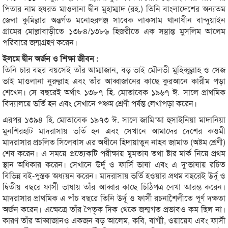
পিতার নাম হযরত মাওলানা দ্বীন মুহাম্মাদ (রহ.) তিনি বাংলাদেশের অন্যতম
জেলা কুমিল্লার অন্তর্গত মনোহরগঞ্জ সাবেক লাকসাম থানাধীন বান্দুয়াইন
গ্রামের মোল্লাবাড়ীতে ১৩৮৪/১৩৮৬ হিজরীতে এক সম্ভ্রান্ত মুসলিম আলেম
পরিবারে জন্মগ্রহণ করেন।
ইলমে দ্বীন অর্জন ও শিক্ষা জীবন :
তিনি চার বছর বয়সেই তাঁর আম্মাজান, বড় ভাই মৌলভী মুহিব্বুল্লাহ ও সেজ
ভাই মাওলানা নুরুল্লাহ এবং তাঁর আব্বাজানের কাছে কুরআনে কারীম পড়া
শেখেন। সে বছরেই অর্থাৎ ১৩৮৭ হি. মোতাবেক ১৯৬৭ ঈ. সালে প্রাথমিক
বিদ্যালয়ে ভর্তি হন এবং সেখানে পঞ্চম শ্রেণী পর্যন্ত লেখাপড়া করেন।
এরপর ১৩৯৪ হি. মোতাবেক ১৯৭৩ ঈ. সালে জামি‘আ হুসাইনিয়া মাদানিয়া
মুনশিরহাট মাদরাসায় ভর্তি হন এবং সেখানে আমাদের দেশের কওমী
মাদরাসার প্রচলিত সিলেবাস এর অধীনে হিদায়াতুন নাহব জামাত (অষ্টম শ্রেণী)
শেষ করেন। এ সময়ে প্রত্যেকটি পরীক্ষায় মুমতায তথা ষ্টার মার্ক নিয়ে প্রথম
স্থান অধিকার করেন। সেখানে উর্দূ ও ফার্সি ভাষা এবং এ দু‘ভাষায় রচিত
বিভিন্ন বই-পুস্তক অধ্যয়ন করেন। মাদরাসায় ভর্তি হওয়ার প্রথম বছরেই উর্দূ ও
দ্বিতীয় বছরে ফার্সী ভাষায় তাঁর আব্বার কাছে চিঠিপত্র লেখা আরম্ভ করেন।
মাদরাসার প্রাথমিক এ পাঁচ বছরে তিনি উর্দূ ও ফার্সী রচনাশৈলীতে পূর্ণ দক্ষতা
অর্জন করেন। এক্ষেত্রে তাঁর পৈতৃক দিক থেকে জন্মগত প্রভাবও কম ছিল না।
কারণ তাঁর আব্বাজানও একজন বড় আলেম, কবি, বাগ্মী, ওয়ায়েয এবং ফার্সী