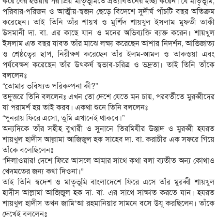
করে বের হওয়ার পর প্রিয় মাতৃভূমিতে প্রত্যাবর্তনের ইচ্ছা করেন। যে মাতৃভূমি,
পরিবার-পরিজন ও আত্মীয়-স্বজন ছেড়ে বিদেশে সুদীর্ঘ পাঁচটি বছর অতিক্রম
করেছেন। তাই তিনি তাঁর শায়খ ও মুর্শিদ শায়খুল ইসলাম মুফতী তাকী
উসমানী দা. বা. এর কাছে যান ও মনের অভিব্যক্তি ব্যক্ত করেন। শায়খুল
ইসলাম এত বছর যাবত তাঁর মাঝে লক্ষ্য করেছেন আশার নিদর্শন, আভিজাত্য
ও শ্রেষ্ঠত্বের ছাপ, নিরীক্ষণ করেছেন তাঁর ইলম-আমল ও তাকওয়া এবং
পর্যবেক্ষণ করেছেন তাঁর উৎকর্ষ স্বভাব-চরিত্র ও ভদ্রতা। তাই তিনি তাঁকে
বললেনঃ
“তোমার ভবিষ্যত পরিকল্পনা কী?”
তদুত্তরে তিনি বললেনঃ এখন তো দেশে যেতে মন চায়, পরবর্তীতে মুরব্বীদের
যা পরামর্শ হয় তাই করব। একথা শুনে তিনি বললেনঃ
“পুনরায় ফিরে এসো, তুমি এখানেই থাকবে।”
অন্যদিকে তাঁর সহীহ বুখারী ও সুনানে তিরমিযীর উস্তাদ ও মুরব্বী হযরত
শায়খুল হাদীস আল্লামা আজিজুল হক সাহেব দা. বা. করাচীর এক সফরে গিয়ে
তাঁকে বলেছিলেনঃ
“দিলাওয়ার! দেশে ফিরে আসলে আমার সাথে কথা বলা ব্যতীত অন্য কোথাও
খেদমতের জন্য কথা দিওনা।”
তাই তিনি স্বদেশ ও মাতৃভূমি বাংলাদেশে ফিরে এসে তাঁর মুরব্বী শায়খুল
হাদীস আল্লামা আজিজুল হক দা. বা. এর সাথে সাক্ষাত করতে যান। হযরত
শায়খুল হাদীস তখন জামি‘আ রহমানিয়ার সামনে বসে উযূ করছিলেন। তাঁকে
দেখেই বললেনঃ