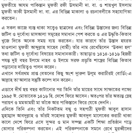
মুফতীয়ে আযম পাকিস্তান মুফতী রফী উসমানী দা. বা. ও শায়খুল ইসলাম
মুফতী তাকী উসমানী দা. বা. এর বিভিন্ন মাকালা ও রচনাবলীতে সহযোগিতা
করতেন।
এ সকল কাজে ব্যস্ত থাকা সত্ত্বেও ছাত্রদের এবং বিভিন্ন উস্তাদের জন্য বিভিন্ন
জটিল ও দুর্বোধ্য মাসআলা সমূহের সমাধান পেশ করতে ও এর উদ্ধৃতি-কিতাব
খুজে দিতে অনেক সময় ব্যয় করতেন। যার কারণে তাঁর উস্তাদ হযরত
মাওলানা মুফতী আব্দুল্লাহ সাহেব (বার্মী) তাঁর নাম রেখেছিলেন “উকদা হল”
তথা জটিল ও দুর্বোধ্য বিষয়ের সমাধানকারী। তাছাড়াও ১৪১৪-১৪১৬ হিজরী
পযন্ত দুই বছর ইলমে নাহব ও ইলমে সরফ প্রভৃতি শাস্ত্রের বিভিন্ন কিতাব
পড়ানোর দায়িত্বও পালন করেন।
এখানে সর্বপ্রথম প্রাপ্ত বেতনের কিছু অংশ দাুরুল উলূম করাচীরই বোর্ডিং-এ
আল্লাহ তা‘আলার সন্তুষ্টি কল্পে দান করেন।
এভাবে দীর্ঘ ছয় বছর কাটানোর পর তিনি তাঁর মায়ের সাথে সাক্ষাতের লক্ষ্যে
১৯৯৫ ঈ. মোতাবেক ১৪১৬ হি. দেশে ফিরে আসেন। অতঃপর তাঁর অত্যন্ত স্নেহ
পরায়ণ ও মমতাময়ী মা তাঁকে আর পাকিস্তানে ফিরে যেতে দেননি।
এদিকে তিনি এবং তাঁর নিকটতম বন্ধু ও সহপাঠী মুফতী আবুল হাসান
মুহাম্মাদ আবদুল্লাহ ও তাঁরই সহোদর মুফতী আবদুল মালেকের করাচী থাকা
কালে দেশে ফিরে এসে সুন্দর ও মান সম্পন্ন একটি শিক্ষা প্রতিষ্ঠান গড়ে
তোলার পরিকল্পনা করতেন। এই পরিকল্পনাকে সমনে রেখে মুরব্বীদের