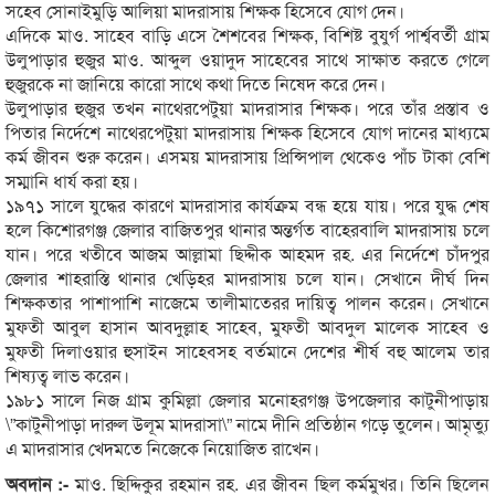
সহেব সোনাইমুড়ি আলিয়া মাদরাসায় শিক্ষক হিসেবে যোগ দেন।
এদিকে মাও. সাহেব বাড়ি এসে শৈশবের শিক্ষক, বিশিষ্ট বুযুর্গ পার্শ্ববর্তী গ্রাম
উলুপাড়ার হুজুর মাও. আব্দুল ওয়াদুদ সাহেবের সাথে সাক্ষাত করতে গেলে
হুজুরকে না জানিয়ে কারো সাথে কথা দিতে নিষেদ করে দেন।
উলুপাড়ার হুজুর তখন নাথেরপেটুয়া মাদরাসার শিক্ষক। পরে তাঁর প্রস্তাব ও
পিতার নির্দেশে নাথেরপেটুয়া মাদরাসায় শিক্ষক হিসেবে যোগ দানের মাধ্যমে
কর্ম জীবন শুরু করেন। এসময় মাদরাসায় প্রিন্সিপাল থেকেও পাঁচ টাকা বেশি
সম্মানি ধার্য করা হয়।
১৯৭১ সালে যুদ্ধের কারণে মাদরাসার কার্যক্রম বন্ধ হয়ে যায়। পরে যুদ্ধ শেষ
হলে কিশোরগঞ্জ জেলার বাজিতপুর থানার অন্তর্গত বাহেরবালি মাদরাসায় চলে
যান। পরে খতীবে আজম আল্লামা ছিদ্দীক আহমদ রহ. এর নির্দেশে চাঁদপুর
জেলার শাহরাস্তি থানার খেড়িহর মাদরাসায় চলে যান। সেখানে দীর্ঘ দিন
শিক্ষকতার পাশাপাশি নাজেমে তালীমাতেরর দায়িত্ব পালন করেন। সেখানে
মুফতী আবুল হাসান আবদুল্লাহ সাহেব, মুফতী আবদুল মালেক সাহেব ও
মুফতী দিলাওয়ার হুসাইন সাহেবসহ বর্তমানে দেশের শীর্ষ বহু আলেম তার
শিষ্যত্ব লাভ করেন।
১৯৮১ সালে নিজ গ্রাম কুমিল্লা জেলার মনোহরগঞ্জ উপজেলার কাটুনীপাড়ায়
\”কাটুনীপাড়া দারুল উলূম মাদরাসা\” নামে দীনি প্রতিষ্ঠান গড়ে তুলেন। আমৃত্যু
এ মাদরাসার খেদমতে নিজেকে নিয়োজিত রাখেন।
অবদান :-
মাও. ছিদ্দিকুর রহমান রহ. এর জীবন ছিল কর্মমুখর। তিনি ছিলেন