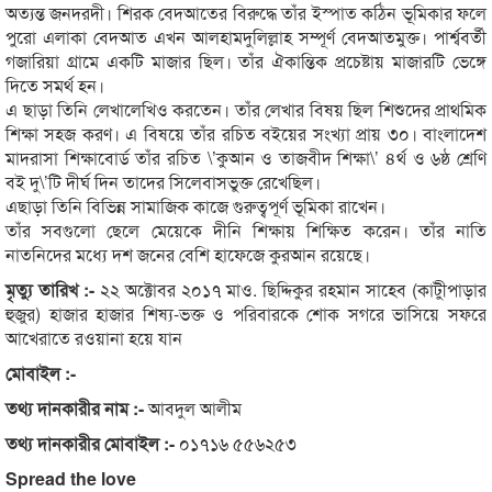
অত্যন্ত জনদরদী। শিরক বেদআতের বিরুদ্ধে তাঁর ইস্পাত কঠিন ভূমিকার ফলে
পুরো এলাকা বেদআত এখন আলহামদুলিল্লাহ সম্পূর্ণ বেদআতমুক্ত। পার্শ্ববর্তী
গজারিয়া গ্রামে একটি মাজার ছিল। তাঁর ঐকান্তিক প্রচেষ্টায় মাজারটি ভেঙ্গে
দিতে সমর্থ হন।
এ ছাড়া তিনি লেখালেখিও করতেন। তাঁর লেখার বিষয় ছিল শিশুদের প্রাথমিক
শিক্ষা সহজ করণ। এ বিষয়ে তাঁর রচিত বইয়ের সংখ্যা প্রায় ৩০। বাংলাদেশ
মাদরাসা শিক্ষাবোর্ড তাঁর রচিত \’কুআন ও তাজবীদ শিক্ষা\’ ৪র্থ ও ৬ষ্ঠ শ্রেণি
বই দু\’টি দীর্ঘ দিন তাদের সিলেবাসভুক্ত রেখেছিল।
এছাড়া তিনি বিভিন্ন সামাজিক কাজে গুরুত্বপূর্ণ ভূমিকা রাখেন।
তাঁর সবগুলো ছেলে মেয়েকে দীনি শিক্ষায় শিক্ষিত করেন। তাঁর নাতি
নাতনিদের মধ্যে দশ জনের বেশি হাফেজে কুরআন রয়েছে।
মৃত্যু তারিখ :-
২২ অক্টোবর ২০১৭ মাও. ছিদ্দিকুর রহমান সাহেব (কাটুীপাড়ার
হুজুর) হাজার হাজার শিষ্য-ভক্ত ও পরিবারকে শোক সগরে ভাসিয়ে সফরে
আখেরাতে রওয়ানা হয়ে যান
মোবাইল :-
তথ্য দানকারীর নাম :-
আবদুল আলীম
তথ্য দানকারীর মোবাইল :-
০১৭১৬ ৫৫৬২৫৩
Spread the love