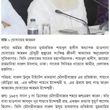
নাম :-
যোবায়ের আহমদ
বর্ণাঢ্য কর্মময় জীবনের মূর্তপ্রতিক শায়খুল হাদীস অধ্যাপক মাওলানা
যোবায়ের আহমদ চৌধুরী হুজুরের সংক্ষিপ্ত জীবনী আমাদের অনুপ্রেরণার
সূতিকাগার। তিনি বেফাকের সাবেক মহাপরিচালক। শায়খুল হাদীস, জামেয়া
রাহমানিয়া দারুল ইসলাম, ঢাকা। সাবেক সিনিয়র নায়েবে আমীর, খেলাফত
মজলিস।
পরিচয়: দারুল উলুম টাইটেল মাদরাসা মৌলভীবাজার এর প্রতিষ্ঠাতা, শায়খে
কৌড়িয়া রহ. -এর খলীফা শায়খে ইন্দেশ্বরী র. -এর ঔরষে জন্ম লাভ করেন
আজকের যোবায়ের আহমদ ইন্দেশ্বরী।
জন্ম: ১৯৫০ সালে ১ লা ডিসেম্বর মৌলভীবাজার শহরে জন্মগ্রহণ করেন। তাঁর
বাবা মাওলানা আবদুন নূর শায়খে ইণ্দেশ্বরী রাহ. একজন প্রখ্যাত বুযুর্গ আলেম
ছিলেন। তিনি মৌলভীবাজার দারুল উলুম মাদরাসার প্রতিষ্ঠাতা মুহতামিম