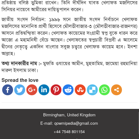
প্রতিষ্ঠায় বলিষ্ঠ ভুমিকা রাখেন। তিনি দীর্ঘদিন যাবত খেলাফত মজলিসের
সিনিয়র নায়েবে আমীরের দায়িত্বপালন করেন।
জাতীয় সংসদ নির্বাচন: ১৯৯৬ সনে জাতীয় সংসদ নির্বাচনে খেলাফত
মজলিসের মনোনিত প্রার্থী হিসেবে মৌলভীবাজার-৩ (মৌলভীবাজার-রাজনগর)
আসনে প্রতিদ্বন্দ্বিতা করেন। খেলাফত কায়েমের সংগ্রামী স্বপ্ন বুকে ধারন করে
আজো এ মহামনিষী বেঁচে আছেন। খেলাফতের স্বপ্নচারী বিপ্লবী এ আলেমে
দ্বীনের নেতৃত্বে একদিন বাংলার সবুজ চত্বরে খেলাফত কায়েম হবে। ইনশা
আল্লাহ।
তথ্য দানকারীর নাম :-
মুফতি ওযায়ের আমীন, মুহতামিম, জামেয়া রহমানিয়া
দারুল ইসলাম ঢাকা।
Spread the love
Birmingham, United Kingdom
E-mail: qowmipedia@gmail.com
+44 7548 801154