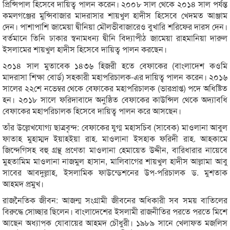
প্রিন্সিপাল হিসেবে দায়িত্ব পালন করেন। ২০০৮ সাল থেকে ২০১৪ সাল পর্যন্ত
কমলগঞ্জের মুন্সিবাজার মাদরাসার শায়খুল হাদীস হিসেবে খেদমত আঞ্জাম
দেন। পাশাপাশি জামেয়া দ্বীনিয়া মৌলভীবাজারেও বুখারি শরিফের দারস দেন।
বর্তমানে তিনি ঢাকার স্বনামধন্য দ্বীনি বিদ্যাপীঠ জামেয়া রাহমানিয়া দারুল
ইসলামের শায়খুল হাদীস হিসেবে দায়িত্ব পালন করছেন।
২০১৪ সাল মুতাবেক ১৪৩৬ হিজরী হতে বেফাকের (বাংলাদেশ কওমি
মাদরাসা শিক্ষা বোর্ড) সহকারী মহাপরিচালক-এর দায়িত্ব পালন করেন। ২০১৬
সালের ২২শে নভেম্বর থেকে বেফাকের মহাপরিচালক (ভারপ্রাপ্ত) পদে অধিষ্টিত
হন। ২০১৮ সালে ফরিদাবাদে অনুষ্ঠিত বেফাকের কাউন্সিল থেকে অদ্যাবধি
বেফাকের মহাপরিচালক হিসেবে দায়িত্ব পালন করে আসছেন।
তাঁর উল্লেখযোগ্য ছাত্রবৃন্দ: বেফাকের যুগ্ম মহাসচিব (সাবেক) মাওলানা আবুল
ফাতাহ মুহাম্মদ ইয়াহইয়া রাহ. মাওলানা ইসহাক ফরিদী রাহ. আহকামে
জিন্দেগিসহ বহু গ্রন্থ প্রণেতা মাওলানা হেমায়েত উদ্দীন, বারিধারার নায়েবে
মুহতামিম মাওলানা নাজমুল হাসান, মালিবাগের শায়খুল হাদীস আল্লামা আবু
সাবের আবদুল্লাহ, ইসলামিক ফাউন্ডেশনের উপ-পরিচালক ড. মুশতাক
আহমদ প্রমুখ।
রাজনৈতিক জীবন: আজন্ম সংগ্রামী জীবনের অধিকারী সব সময় বাতিলের
বিরুদ্ধে সোচ্ছার ছিলেন। বাংলাদেশের ইসলামী রাজনীতির পরতে পরতে মিশে
আছেন অধ্যাপক যোবায়ের আহমদ চৌধুরী। ১৯৮৯ সানে খেলাফত মজলিস