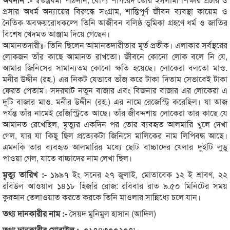
প্রসার অধর্ম অন্যায়ের বিরুদ্ধে সংগ্রাম, শান্তিপূর্ণ জীবন ব্যবস্থা কায়েম ও
নৈতিক অবক্ষয়রোধকল্পে তিনি আজীবন বলিষ্ঠ ভুমিকা গ্রহণে ধর্ম ও জাতির
বিশেষ খেদমত আঞ্জাম দিয়ে গেছেন।
আমানতদারীঃ- তিনি ছিলেন আমানতদারীতার মূর্ত প্রতীক। এলাকার সর্বস্থরের
লোকজন তাঁর কাছে আমানত রাখতো। জীবনে কোনো লোক বলে নি যে,
আমার জিনিসের সামান্যতম কোনো ক্ষতি হয়েছে। লোকেরা বলতো মাও.
মনীর উদ্দীন (রহ.) এর নিকট যেভাবে ভাঁজ করে টাকা দিতাম সেভাবেই টাকা
ফেরত পেতাম। সদরঘাট নতুন বাজার এবং বিজনার বাজার এর লোকেরা এ
দুটি বাজার মাও. মনীর উদ্দীন (রহ.) এর নামে রেজেস্ট্রি করেছিল। যা আজ
পর্যন্ত তাঁর নামেই রেজিস্ট্রিতে আছে। তাঁর জীবদ্দশায় লোকেরা তার কাছে যে
আমানত রেখেছিল, মৃত্যুর একদিন পর তোর ব্যবহৃত আলমারি খুলে দেখা
গেল, যার যা কিছু ছিল প্রত্যেকটা জিনিসে মালিকের নাম লিপিবদ্ধ আছে।
এমনকি তার ব্যবহৃত আলমারির মধ্যে ছোট বাচ্চাদের খেলার দুইটি লুডু
পাওয়া গেল, যাতে বাচ্চাদের নাম লেখা ছিল।
মৃত্যু তারিখ :-
১৯৯৭ ইং সনের ২৭ জুলাই, মোতাবেক ১২ ই শ্রাবণ, ২২
রবিউল আওয়াল ১৪১৮ হিজরি রোজ: রবিবার রাত ৯.৫০ মিনিটের সময়
কুরআন তেলাওয়াত করতে করকে তিনি মাওলার সান্নিধ্যে চলে যান।
তথ্য দানকারীর নাম :-
সৈয়দ মুনিমুল হাসান (আদিল)
তথ্য দানকারীর মোবাইল :-
০১৭৪৩০০২০৭৮