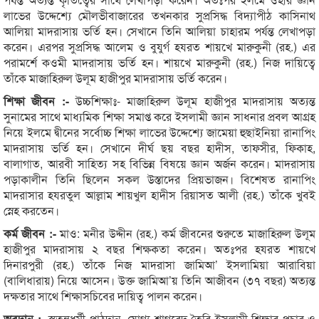
লাভের উদ্দেশ্যে মৌলভীবাজারের তখনকার সুপ্রসিদ্ধ বিদ্যাপীঠ কাসিনাথ
আলিয়া মাদরাসায় ভর্তি হন। সেখানে তিনি আলিয়া চাহারম পর্যন্ত লেখাপড়া
করেন। এরপর সুপ্রসিদ্ধ আলেম ও বুযুর্গ হযরত শায়খে মারুকুনী (রহ.) এর
পরামর্শে কওমী মাদরাসায় ভর্তি হন। শায়খে মারুকুনী (রহ.) নিজ দায়িত্বে
তাঁকে মাজাহিরুল উলূম হাজীপুর মাদরাসায় ভর্তি করেন।
শিক্ষা জীবন :-
উচ্চশিক্ষাঃ- মাজাহিরুল উলূম হাজীপুর মাদরাসায় অত্যন্ত
সুনামের সাথে মাধ্যমিক শিক্ষা সমাপ্ত করে ইসলামী জ্ঞান সাধনার প্রবল আগ্রহ
নিয়ে ইলমে দ্বীনের সর্বোচ্চ শিক্ষা লাভের উদ্দেশ্যে জামেয়া হুছাইনিয়া রানাপিং
মাদরাসায় ভর্তি হন। সেখানে দীর্ঘ ছয় বছর হাদীস, তাফসীর, ফিকাহ,
বালাগাত, আরবী সাহিত্য সহ বিভিন্ন বিষয়ে জ্ঞান অর্জন করেন। মাদরাসায়
পড়াকালীন তিনি ছিলেন সকল উস্তাদের প্রিয়ভাজন। বিশেষত রানাপিং
মাদরাসার হযরতুল আল্লাম শায়খুল হাদীস রিয়াসত আলী (রহ.) তাঁকে খুবই
স্নেহ করতেন।
কর্ম জীবন :-
মাও: মনীর উদ্দীন (রহ.) কর্ম জীবনের শুরুতে মাজাহিরুল উলূম
হাজীপুর মাদরাসায় ২ বছর শিক্ষকতা করেন। অতঃপর হযরত শায়খে
দিনারপুরী (রহ.) তাঁকে নিজ মাদরাসা জামিআ’ ইসলামিয়া আরাবিয়া
(বালিধারায়) নিয়ে আসেন। উক্ত জামিআ’য় তিনি আজীবন (৩৭ বছর) অত্যন্ত
দক্ষতার সাথে শিক্ষাসচিবের দায়িত্ব পালন করেন।
অবদান :-
স্বতন্ত্রধর্মী পাঠদান, যোগ্য শাগরেদ তৈরি ইসলামী শিক্ষার প্রচার ও