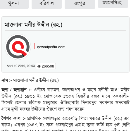
খুলনা
বরিশাল
রংপুর
ময়মনসিংহ
মাওলানা মনীর উদ্দীন (রহ.)
qowmipedia.com
April 10 2019, 09:03
266508
নাম :-
মাওলানা মনীর উদ্দীন (রহ.)
জন্ম / জন্মস্থান :-
ওলীয়ে কামেল, জ্ঞানতাপস ও মহান মনীষী মাও: মনীর
উদ্দীন (রহ.) ১৯৩১ ইং মোতাবেক ১৩৫২ হিজরীর রজব মাসে তৎকালীন
সিলেট জেলার হবিগঞ্জ মহকুমার ঔতিহ্যবাহী দিনারপুর পরগনার সদরঘাট
গ্রামে মুন্সী মজহর উদ্দীনের ঔরশে জন্ম গ্রহণ করেন।
শৈশব কাল :-
প্রাথমিক লেখাপড়ার হাতেখড়ি পিতা মজহর উদ্দীন (রহ.) এর
কাছে। এরপর ১৯৪৭ ইং সনে গজনাইপুর এম.ই স্কুলে ভর্তি হয়ে ৬ষ্ঠ শ্রেণি
পর্যন্ত অত্যন্ত কৃতিত্বের সাথে লেখাপড়া করেন। অতঃপর ইলমে ওহীর জ্ঞান