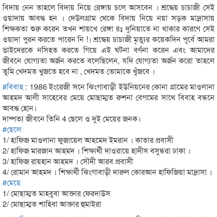
বিদায় নেন তাহলে বিদায় নিয়ে রেঙ্গায় চলে আসবেন । শ্রদ্ধেয় চাচাজী সেই
ওয়াদায় আবদ্ধ হন । দেউলগ্রাম থেকে বিদায় নিয়ে নয়া সড়ক মাদ্রাসায়
শিক্ষকতা শুরু করেন তখন শায়খে রেঙ্গা রঃ দুনিয়াতে না থাকার কারণে সেই
ওয়াদা পুরন করতে পারেন নি !। শ্রদ্ধেয় চাচাজী মৃত্যুর কয়েকদিন পূর্বে আমরা
ভাইদেরকে নসিহত করতে গিয়ে এই ঘটনা বর্ণনা করেন এবং আমাদের
জীবনে যোগ্যতা অর্জন করতে বলেছিলেন, যদি যোগ্যতা অর্জন করো তাহলে
তুমি খেদমত খুজতে হবে না , খেদমত তোমাকে খুঁজবে ।
#
বিবাহ
: 1986 ইংরেজী সনে ঝিংগাবাড়ী ইউনিয়নের কোনা গ্রামের মাওলানা
আহমদ আলী সাহেবের মেয়ে মোছাম্মত রুশনা বেগমের সাথে বিবাহ বন্ধনে
আবদ্ধ হোন।
দাম্পত্য জীবনে তিনি 4 ছেলে ও দুই মেয়ের জনক।
#
ছেলে
1/ হাফিজ মাওলানা ফুজায়েল আহমেদ ইমরান । কাতার প্রবাসী
2/ হাফিজ মারজান আহমদ । শিক্ষার্থী দাওরায়ে হাদীস বসুন্ধরা ঢাকা ।
3/ হাফিজ রায়হান আহমদ । সৌদী আরব প্রবাসী
4/ রোমান আহমদ । শিক্ষার্থী ঝিংগাবাড়ী দারুল কোরআন হাফিজিয়া মাদ্রাসা ।
#
মেয়ে
1/ মোছাম্মত মাহবুবা আক্তার ফেরদাউস
2/ মোছাম্মত শাহিবা আক্তার হুমাইরা