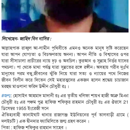
লিখেছেন- জাহিদ বিন নাসির :
আল্লাহপাক রাব্বুল আ-লামীন পৃথিবীতে এমনও অনেক মানুষ সৃষ্টি করেছেন
যারা আপন যোগ্যতা ও বিচক্ষণতায় অনন্য। আপন নীতি ও বিশ্বাসের ওপর
যারা সীসাঢালা প্রাচীরের ন্যায় দৃঢ় ও অবচিল। কুরআন ও সুন্নাহ নির্ভর যাদের
পথচলা। পা থেকে মাথা পর্যন্ত যারা সুন্নতের রঙ্গে রঙ্গীন। অসহায় গরীব দুঃখি
মানুষের পরম বন্ধু,জীবনের ঝুঁকি নিয়ে যারা সত্য ও ন্যায়ের পথে নিজের
জীবন বিলীন করে দিতেন সেই মহারত্মদের একজন হলেন শ্রদ্ধেয় চাচাজান
মরহুম মাওলানা ফরিদ উদ্দীন চৌধুরী রঃ ।
#
জন্ম
: হোসাইন আহমাদ মাদানী রঃ এর তৃতীয় খলিফা শায়খ হাজী আব্রু মিঞা
চৌধুরী রঃ এর পঞ্চম পুত্র হাফিজ শফিকুর রাহমান চৌধুরী রঃ এর ঔরসে 21
ডিসেম্বর 1955 ইংরেজী সনে
ঐতিহ্যবাহী কানাইঘাট থানার রাজাগঞ্জ ইউনিয়নের পূর্ব তালবাড়ী গ্রামে (
দলইচটি ) এক দ্বীনদার ফ্যামিলিতে জন্ম গ্রহণ করেন ।
পিতা : হাফিজ শফিকুর রাহমান সাহেব ।