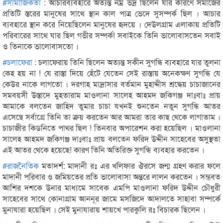
#
সামাজিকতা
: আচারব্যবহারে অত্যন্ত নম্র ভদ্র ছিলেন যার কারণে সমাজের
প্রতিটি স্তরের মানুষের সাথে স্থান কাল পাত্র ভেদে সুসম্পর্ক ছিল । আচার
ব্যবহারে স্থান করে নিয়েছিলেন মানুষের হৃদয়ে । দেউলগ্রাম এলাকায় প্রতিটি
পরিবারের সাথে যার ছিল গভীর সম্পর্ক! সবাইকে তিনি ভালোবাসতেন সবাই
ও তিনাকে ভালোবাসতো ।
#
চলাফেরা
: চলাফেরায় তিনি ছিলেন অত্যন্ত সকীন সুগন্ধি ব্যবহারে যার তুলনা
কেহ হয় না ! যে রাস্তা দিয়ে হেঁটে যেতেন সেই রাস্তায় অনেকক্ষণ সুগন্ধি যে
কেউর নাকে লাগতো । দরগাহ মাদ্রাসার বর্তমান মুহাদ্দীস শ্রদ্ধেয় চাচাজানের
সমবয়সী উস্তাদে মুহতারাম মাওলানা সালেহ আহমদ জকিগঞ্জ দাঃবাঃ প্রায়
আমাকে বলতেন জাহিদ তুমার চাচা যখনই শুনতেন নতুন সুগন্ধি আতর
এসেছে সর্বাগ্রে তিনি তা ক্রয় করতেন আর আমরা তার কাছ থেকে লাগাতাম ।
চাচাজীর কিডনিতে পাথর ছিল ! তিনবার অপারেশন করা হয়েছিল । মাওলানা
সালেহ আহমদ জকিগঞ্জ দাঃবাঃ প্রায় বলতেন ফরিদ উদ্দীন সাহেবের অসুস্থতা
এই আতর থেকে হয়েছে! কারণ তিনি অতিরিক্ত সুগন্ধি ব্যবহার করতেন ।
#
রাজনৈতিক
মতাদর্শ: মাদানী রঃ এর খলিফার ঔরসে জন্ম গ্রহণ করার ফলে
মাদানী পরিবার ও জমিয়তের প্রতি ভালোবাসা অন্তরে লালন করতেন । সম্ভবত
আশির দশকে উনার মাধ্যমে সাবেক এমপি মাওলানা ফরিদ উদ্দীন চৌধুরী
সাহেবের সাথে কোনাগ্রাম আননূর জামে মসজিদে আদালতে সাহাবা সম্পর্কে
মুনাযারা হয়েছিল । সেই মুনাযারায় শায়খে পারকুলি রঃ বিচারক ছিলেন ।