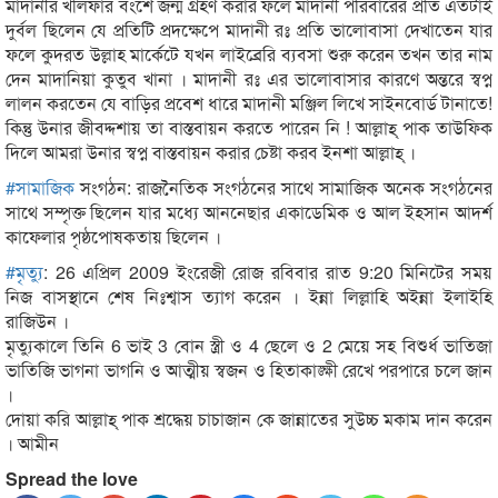
মাদানীর খলিফার বংশে জন্ম গ্রহণ করার ফলে মাদানী পরিবারের প্রতি এতটাই
দুর্বল ছিলেন যে প্রতিটি প্রদক্ষেপে মাদানী রঃ প্রতি ভালোবাসা দেখাতেন যার
ফলে কুদরত উল্লাহ মার্কেটে যখন লাইব্রেরি ব্যবসা শুরু করেন তখন তার নাম
দেন মাদানিয়া কুতুব খানা । মাদানী রঃ এর ভালোবাসার কারণে অন্তরে স্বপ্ন
লালন করতেন যে বাড়ির প্রবেশ ধারে মাদানী মঞ্জিল লিখে সাইনবোর্ড টানাতে!
কিন্তু উনার জীবদ্দশায় তা বাস্তবায়ন করতে পারেন নি ! আল্লাহ্ পাক তাউফিক
দিলে আমরা উনার স্বপ্ন বাস্তবায়ন করার চেষ্টা করব ইনশা আল্লাহ্ ।
#
সামাজিক
সংগঠন: রাজনৈতিক সংগঠনের সাথে সামাজিক অনেক সংগঠনের
সাথে সম্পৃক্ত ছিলেন যার মধ্যে আননেছার একাডেমিক ও আল ইহসান আদর্শ
কাফেলার পৃষ্ঠপোষকতায় ছিলেন ।
#
মৃত্যু
: 26 এপ্রিল 2009 ইংরেজী রোজ রবিবার রাত 9:20 মিনিটের সময়
নিজ বাসস্থানে শেষ নিঃশ্বাস ত্যাগ করেন । ইন্না লিল্লাহি অইন্না ইলাইহি
রাজিউন ।
মৃত্যুকালে তিনি 6 ভাই 3 বোন স্ত্রী ও 4 ছেলে ও 2 মেয়ে সহ বিশুর্ধ ভাতিজা
ভাতিজি ভাগনা ভাগনি ও আত্মীয় স্বজন ও হিতাকাঙ্ক্ষী রেখে পরপারে চলে জান
।
দোয়া করি আল্লাহ্ পাক শ্রদ্ধেয় চাচাজান কে জান্নাতের সুউচ্চ মকাম দান করেন
। আমীন
Spread the love