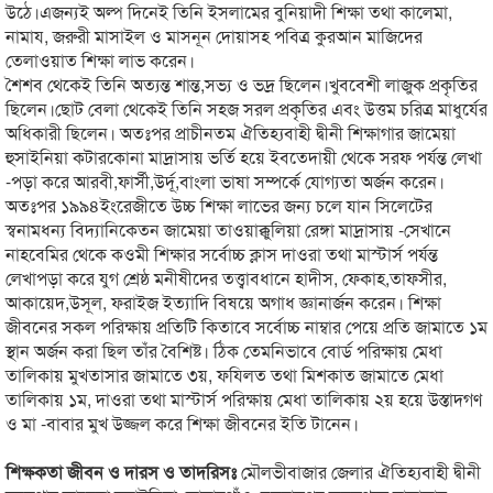
উঠে।
এজন্যই অল্প দিনেই তিনি ইসলামের বুনিয়াদী শিক্ষা তথা কালেমা,
নামায, জরুরী মাসাইল ও মাসনূন দোয়াসহ পবিত্র কুরআন মাজিদের
তেলাওয়াত শিক্ষা লাভ করেন।
শৈশব থেকেই তিনি অত্যন্ত শান্ত,সভ্য ও ভদ্র ছিলেন।খুববেশী লাজুক প্রকৃতির
ছিলেন।ছোট বেলা থেকেই তিনি সহজ সরল প্রকৃতির এবং উত্তম চরিত্র মাধুর্যের
অধিকারী ছিলেন। অতঃপর প্রাচীনতম ঐতিহ্যবাহী দ্বীনী শিক্ষাগার জামেয়া
হুসাইনিয়া কটারকোনা মাদ্রাসায় ভর্তি হয়ে ইবতেদায়ী থেকে সরফ পর্যন্ত লেখা
-পড়া করে আরবী,ফার্সী,উর্দূ,বাংলা ভাষা সম্পর্কে যোগ্যতা অর্জন করেন।
অতঃপর ১৯৯৪ইংরেজীতে উচ্চ শিক্ষা লাভের জন্য চলে যান সিলেটের
স্বনামধন্য বিদ্যানিকেতন জামেয়া তাওয়াক্কুলিয়া রেঙ্গা মাদ্রাসায় -সেখানে
নাহবেমির থেকে কওমী শিক্ষার সর্বোচ্চ ক্লাস দাওরা তথা মাস্টার্স পর্যন্ত
লেখাপড়া করে যুগ শ্রেষ্ঠ মনীষীদের তত্ত্বাবধানে হাদীস, ফেকাহ,তাফসীর,
আকায়েদ,উসূল, ফরাইজ ইত্যাদি বিষয়ে অগাধ জ্ঞানার্জন করেন। শিক্ষা
জীবনের সকল পরিক্ষায় প্রতিটি কিতাবে সর্বোচ্চ নাম্বার পেয়ে প্রতি জামাতে ১ম
স্থান অর্জন করা ছিল তাঁর বৈশিষ্ট। ঠিক তেমনিভাবে বোর্ড পরিক্ষায় মেধা
তালিকায় মুখতাসার জামাতে ৩য়, ফযিলত তথা মিশকাত জামাতে মেধা
তালিকায় ১ম, দাওরা তথা মাস্টার্স পরিক্ষায় মেধা তালিকায় ২য় হয়ে উস্তাদগণ
ও মা -বাবার মুখ উজ্জল করে শিক্ষা জীবনের ইতি টানেন।
শিক্ষকতা জীবন ও দারস ও তাদরিসঃ
মৌলভীবাজার জেলার ঐতিহ্যবাহী দ্বীনী