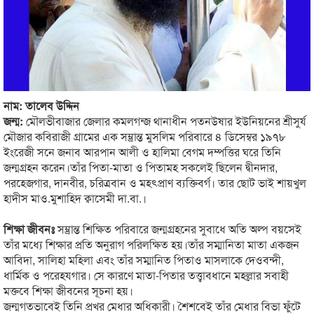
নাম: তালেব উদ্দিন
জন্ম:
মৌলভীবাজার জেলার কমলগন্জ থানাধীন পতনউষার ইউনিয়নের শ্রীসুর্য
মৌজার কবিরাজী গ্রামের এক সম্ভ্রান্ত মুসলিম পরিবারে ৪ ডিসেম্বর ১৯৭৮
ইংরেজী সনে জনাব আরপান আলী ও হালিমা বেগম দম্পত্তির ঘরে তিনি
জন্মগ্রহন করেন।তাঁর পিতা-মাতা ও পিতামহ সকলেই ছিলেন দ্বীনদার,
পরহেজগার, দানবীর, চরিত্রবান ও মহৎপ্রাণ ব্যক্তিবর্গ। তার ছোট ভাই শায়খুল
হাদীস মাও.মুশাহিদ ক্বাসেমী দা.বা.।
শিক্ষা জীবনঃ
সম্ভ্রান্ত শিক্ষিত পরিবারে জন্মগ্রহনের সুবাধে অতি অল্প বয়সেই
তাঁর মধ্যে শিক্ষার প্রতি অনুরাগ পরিলক্ষিত হয়।তাঁর সম্মানিতা মাতা একজন
আবিদা, সালিহা মহিলা এবং তাঁর সম্মানিত পিতাও মাসলাকে দেওবন্দী,
ধার্মিক ও পরেহযগার। সে কারণে মাতা-পিতার তত্ত্বাবধানে মহল্লার সবাহী
মক্তবে শিক্ষা জীবনের সূচনা হয়।
জন্মগতভাবেই তিনি প্রখর মেধার অধিকারী। শৈশবেই তাঁর মেধার বিভা ফুঁটে