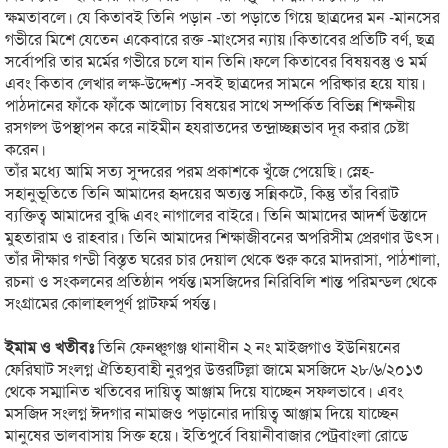
ক্ষমতাবলে। যে কিতাবই তিনি পড়ান -তা পড়াতে গিয়ে ছাত্রদের মন -মানসের
গভীরে মিশে যেতেন একেবারে রক্ত -মাংসের ন্যায়।কিতাবের প্রতিটি বর্ণ, ছত্র
সর্বোপরি তার মর্মের গভীরে চলে যান তিনি।ফলে কিতাবের বিষয়বস্তু ও মর্ম
এবং কিতাব লেখার লক্ষ-উদ্দেশ্য -সবই ছাত্রদের সামনে পরিষ্কার হয়ে যায়।
পাঠদানের ফাঁকে ফাঁকে আলোচ্য বিষয়ের সাথে সম্পর্কিত বিভিন্ন শিক্ষনীয়
রসগল্প উপস্থাপন করে নাইমীন হযরাতদের তন্দ্রাচ্ছন্নভাব দূর করার চেষ্টা
করেন।
তাঁর মধ্যে আমি সত্য সুন্দরের পরম প্রকাশকে খুঁজে পেয়েছি। স্নেহ-
সহানুভূতিতে তিনি আমাদের হৃদয়ের অত্যন্ত সন্নিকটে, কিন্তু তাঁর বিরাট
ব্যক্তিত্ব আমাদের বুদ্ধি এবং নাগালের বাইরে। তিনি আমাদের আদর্শ উস্তাদে
মুহতারাম ও রাহবার। তিনি আমাদের শিক্ষাজীবনের অপরিসীম প্রেরণার উৎস।
তাঁর দীক্ষার গন্ডী বিস্তৃত ঘরের চার দেয়াল থেকে শুরু করে মাদরাসা, পাঠশালা,
রচনা ও সংকলনের প্রতিষ্ঠান পর্যন্ত।মসজিদের নিরিবিলি শান্ত পরিমন্ডল থেকে
সংগ্রামের কোলাহলপূর্ণ প্লাটফর্ম পর্যন্ত।
ইমাম ও খতীবঃ
তিনি ফেনঞ্চুগঞ্জ থানাধীন ২ নং মাইজগাও ইউনিয়নের
ফেরিঘাট সংলগ্ন ঐতিহ্যবাহী নুরপুর উত্তরটিল্লা জামে মসজিদে ২৮/৬/২০১৩
থেকে সম্মানিত খতিবের দায়িত্ব আঞ্জাম দিয়ে যাচ্ছেন সফলভাবে। এবং
মসজিদ সংলগ্ন ঈদগার নামাজও পড়ানোর দায়িত্ব আঞ্জাম দিয়ে যাচ্ছেন
মানুষের ভালবাসায় সিক্ত হয়ে। ইতিপুর্বে বিয়ানীবাজার পেট্রবাংলা রোডে