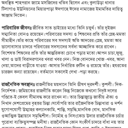
অবস্থিত শাহপরান জামে মসজিদের খতিব ছিলেন এবং কুলাউড়া থানার
টিলাগাও ইউনিয়নের মিয়ারপাড়া ঈদগাহে ঈদের নামাজের ইমামতির দায়িত্ব
আঞ্জাম দিতেন।
পারিবারিক জীবনঃ
জীবিত সাত ভাইয়ের মধ্যে তিনি চতুর্থ। তাঁর দুইজন
সম্মানিতা বোনও রয়েছেন।পরিবারের সদস্য ও শিশুদের প্রতি তাঁর স্নেহ-মমতা
সীমাহীন।তাঁর কাছে পরিবারের সব সদস্যই অতি আদরের।স্নেহ, মমতা আর
ভালোবাসার চাদরে পরিবারের সদস্যদের সর্বদা আচ্ছাদিত করে রাখেন।
বিশেষত শিশুদের প্রতি তাঁর আন্তরিকতা চোখে পড়ার মতো।আপন চাচা,ফুফু,
খালা ও ভাই বিরাদরগনের খবরা খবর নেন। নিজ বোনদের খোজ -খবর, আনা
নেয়া,তাদের বাড়ীতে যাওয়া -আসার নির্ধারিত রুটিন ও রয়েছে তাঁর। হযরতের
চারজন কন্যা রয়েছেন। বর্তমানে সকলেই লেখা -পড়া করছে।
রাজনৈতিক অবস্থানঃ
রাজনীতির ময়দানে তিনি ভীষণ দূরদর্শী। কুশলী। দিক-
নির্দেশক। জমিয়তের রাজনীতি করেন কিন্তু নিজেকে কখনো নিদৃষ্ট দলের
গণ্ডিতে-ই কেবল সীমাবদ্ধ করে রাখেন না। তার চিন্তাজুড়ে জাতীয় ঐক্য ও
নিখাদ দেশপ্রেমের বৃহত্তর চিন্তা।সর্বোপরি তার রাজৈনতিক চিন্তাধারা ও দর্শন
যুগোপযোগী উম্মাহর কল্যানকামি, শান্তি, সমৃদ্ধি,মানবিক বোধ, মানসিক
ওআত্মিক উন্নায়নে সমৃদ্ধিশীল। নির্মোহ ও নিসংকোচ উদার রাজনৈতিক চর্চার
পুরোধা ব্যক্তিত্বসম্পন্ন মনীষা। রাজনৈতিক কোন সংকীর্ণ চাদরে বাঁধা নয় তার