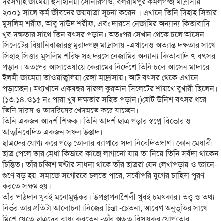
দরসগাহ জামেয়া হুসাইনিয়া সোনারগাঁও,
বলরামপুর কমলগন্জ মাদ্রাসায়
২০০১ সালে কর্ম জীবনের জয়যাত্রা সূচনা করেন । এখানে তিনি সিহাহ সিত্তার
মুসলিম শরীফ, আবু দাউদ শরীফ, এবং দারসে নেজামির অন্যান্য কিতাবাদি
খুব দক্ষতার সাথে তিন বৎসর পড়ান। অতঃপর সেখান থেকে চলে আসেন
সিলেটের বিয়ানিবাজারস্থ মুরাদগঞ্জ মাদ্রাসায় -এখানেও অত্যান্ত দক্ষতার সাথে
সিহাহ সিত্তার মুসলিম শরিফ সহ দরসে নেজামির অন্যান্য কিতাবাদি ৭ বৎসর
পড়ান। অতঃপর আসাতেযায়ে কেরামের নির্দেশে তিনি চলে আসেন মাদারে
ইলমী জামেয়া তাওয়াক্কুলিয়া রেঙ্গা মাদ্রাসায়। আট বৎসর থেকে এখানে
পড়াচ্ছেন। মধ্যখানে একবছর দারুল কুরআন সিলেটের শায়খে বুখারী ছিলেন।
(১৩.১৪.ও১৫ নং পারা খুব দক্ষতার সহিত পড়ান।)মোট উনিশ বৎসর ধরে
তিনি দারস ও তাদরিসের খেদমতে করে যাচ্ছেন।
তিনি একজন আদর্শ শিক্ষক। তিনি আদর্শ ছাত্র গড়ার স্বপ্নে বিভোর ও
আত্মনিবেদিত একজন সফল উস্তাদ।
ছাত্রদের যোগ্য করে গড়ে তোলার ব্যাপারে সদা নিবেদিতপ্রাণ। কোন মেধাবী
ছাত্র পেলে তার মেধা কিভাবে কাজে লাগানো যায় তা নিয়ে তিনি সর্বদা থাকেন
চিন্তিত। তাঁর চব্বিশ ঘণ্টার সাধনা থাকে তাঁর ছাত্ররা যেন লেখাপড়ায় ও জ্ঞানে-
গুণে বড় হয়, সমাজে সগৌরবে চলতে পারে, সর্বোপরি যুগের চাহিদা পূরণ
করতে সক্ষম হয়।
তাঁর পাঠদান খুবই মনোমুগ্ধকর। উপস্থাপনাশৈলী খুবই চমৎকার। তত্ত্ব ও তথ্য
নির্ভর তার প্রতিটা আলোচনা।নিজের চিন্তা -চেতনা, আবেগ অনুভূতির সাথে
মিশে যেতে ছাত্রদের বাধ্য করতেন -তাঁর অদ্ভুত বিস্ময়কর যোগ্যতার