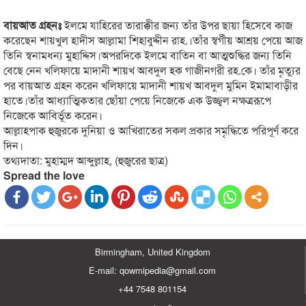
বায়আত গ্রহনঃ
ইলমে যাহিরের তারাক্কীর জন্য তাঁর উপর ছায়া হিসেবে কাজ
করেছেন শায়খুল হাদীস আল্লামা শিহাবুদ্দীন রাহ.।তাঁর স্বর্গীয় আশ্রয় পেয়ে আজ
তিনি স্বনামধন্য মুহাদ্দিস।অপরদিকে ইলমে বাতিন বা আত্মশুদ্ধির জন্য তিনি
বেছে নেন খলিফায়ে মাদানী শায়খ আবদুল হক গাজীনগরী রহ.কে। তাঁর মৃত্যুর
পর বায়আত গ্রহন করেন খলিফায়ে মাদানী শায়খ আবদুল মুমিন ইমামাবাড়ীর
হাতে।তাঁর আধ্যাত্মিকতার ছোঁয়া পেয়ে নিজেকে এক উজ্জ্বল নক্ষত্ররূপে
নিজেকে আবির্ভূত করেন।
আল্লাহপাক হুজুরকে দুনিয়া ও আখিরাতের সকল প্রকার সমৃদ্ধিতে পরিপূর্ণ করে
দিন।
তথ্যদাতা: মুহাম্মদ আব্দুল্লাহ, (হুজুরের ছাত্র)
Spread the love
Birmingham, United Kingdom
E-mail: qowmipedia@gmail.com
+44 7548 801154