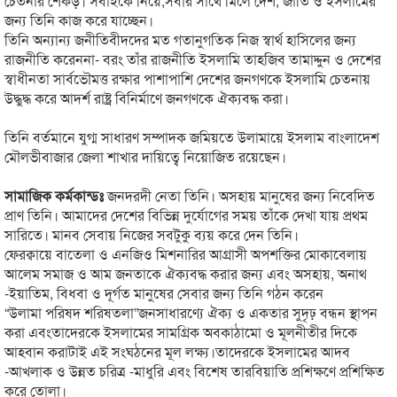
চেতনার শেকড়। সবাইকে নিয়ে,সবার সাথে মিলে দেশ, জাতি ও ইসলামের
জন্য তিনি কাজ করে যাচ্ছেন।
তিনি অন্যান্য জনীতিবীদদের মত গতানুগতিক নিজ স্বার্থ হাসিলের জন্য
রাজনীতি করেননা- বরং তাঁর রাজনীতি ইসলামি তাহজিব তামাদ্দুন ও দেশের
স্বাধীনতা সার্বভৌমত্ত রক্ষার পাশাপাশি দেশের জনগণকে ইসলামি চেতনায়
উদ্ধুদ্ধ করে আদর্শ রাষ্ট্র বিনির্মাণে জনগণকে ঐক্যবদ্ধ করা।
তিনি বর্তমানে যুগ্ম সাধারণ সম্পাদক জমিয়তে উলামায়ে ইসলাম বাংলাদেশ
মৌলভীবাজার জেলা শাখার দায়িত্বে নিয়োজিত রয়েছেন।
সামাজিক কর্মকান্ডঃ
জনদরদী নেতা তিনি। অসহায় মানুষের জন্য নিবেদিত
প্রাণ তিনি। আমাদের দেশের বিভিন্ন দুর্যোগের সময় তাঁকে দেখা যায় প্রথম
সারিতে। মানব সেবায় নিজের সবটুকু ব্যয় করে দেন তিনি।
ফেরক্বায়ে বাতেলা ও এনজিও মিশনারির আগ্রাসী অপশক্তির মোকাবেলায়
আলেম সমাজ ও আম জনতাকে ঐক্যবদ্ধ করার জন্য এবং অসহায়, অনাথ
-ইয়াতিম, বিধবা ও দূর্গত মানুষের সেবার জন্য তিনি গঠন করেন
“উলামা পরিষদ শরিষতলা”জনসাধারণ্যে ঐক্য ও একতার সুদৃঢ় বন্ধন স্থাপন
করা এবংতাদেরকে ইসলামের সামগ্রিক অবকাঠামো ও মূলনীতীর দিকে
আহবান করাটাই এই সংঘঠনের মূল লক্ষ্য।তাদেরকে ইসলামের আদব
-আখলাক ও উন্নত চরিত্র -মাধুরি এবং বিশেষ তারবিয়াতি প্রশিক্ষণে প্রশিক্ষিত
করে তোলা।