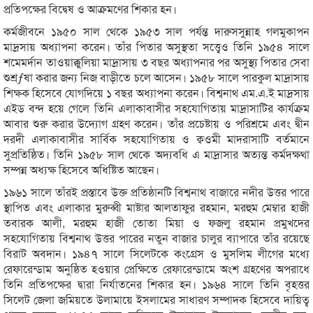
প্রতিপক্ষের বিদ্বেষ ও আক্রমণের শিকার হন।
কর্মজীবনে ১৯৫০ সাল থেকে ১৯৫৩ সাল পর্যন্ত দারুসসুন্নাহ গলমুকাপন
মাদ্রসায় অধ্যাপনা করেন। তাঁর পিতার অসুস্থতা সত্ত্বেও তিনি ১৯৫৪ সালে
শমেমর্দান তাওয়াক্কুলিয়া মাদ্রাসায় ৩ বছর অধ্যাপনার পর অসুস্থ্য পিতার সেবা
শুশ্রƒষা করার জন্য নিজ বাড়ীতে চলে আসেন। ১৯৫৮ সালে পারকুল মাদ্রাসায়
শিক্ষক হিসেবে যোগদিয়ে ১ বছর অধ্যাপনা করেন। বিশ্বনাথ এম.এ.ই মাদ্রসায়
এইড বন্দ হয়ে গেলে তিনি এলাকাবাসীর সহযোগিতায় মাদ্রাসাটির কার্যক্রম
আবার শুরু করার উদ্যোগ গ্রহণ করেন। তাঁর প্রচেষ্টায় ও পরিশ্রমে এবং দ্বীন
দরদী এলাকাবাসীর সার্বিক সহযোগিতায় ও ক্বওমী মাদরাসাটি বর্তমানে
সুপ্রতিষ্ঠিত। তিনি ১৯৫৮ সাল থেকে অদ্যবধি এ মাদ্রাসার অত্যন্ত কর্মদক্ষথা
সম্পন্ন অধ্যক্ষ হিসেবে অধিষ্টিত আছেন।
১৯৬১ সালে তাঁরই প্রস্তাবে উক্ত প্রতিষ্ঠানটি বিশ্বনাথ বাজারে নদীর উত্তর পারে
স্থাপিত এবং এলাকার মুরুব্বী মাষ্টার আলতাফুর রহমান, মরহুম মেম্বার হাজী
তবারক আলী, মরহুম হাজী তোতা মিয়া ও ফজলু রহমান প্রমুখদের
সহযোগিতায় বিশ্বনাথ উত্তর পারের নতুন বাজার চালুর ব্যাপারে তাঁর রয়েছে
বিরাট অবদান। ১৯৪৭ সালে সিলেটকে কংগ্রেস ও মুসলিম লীগের মধ্যে
রেফারেন্ডাম অনুষ্ঠিত হওয়ার প্রেক্ষিতে রেফারেন্ডামে অংশ গ্রহণের অপরাধে
তিনি প্রতিপক্ষের দ্বারা নির্যাতনের শিকার হন। ১৯৬৪ সালে তিনি বৃহত্তর
সিলেট জেলা জমিয়তে উলামায়ে ইসলামের সাধারণ সম্পাদক হিসেবে দায়িত্ব