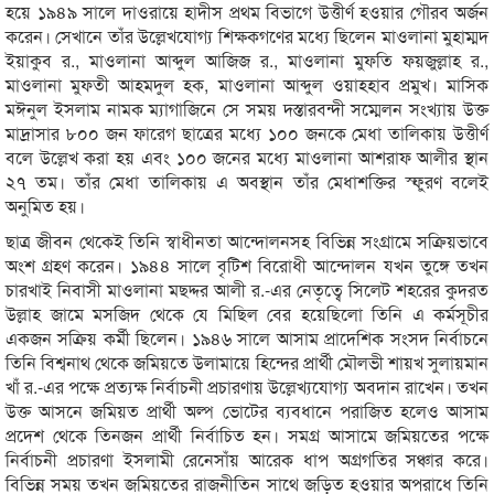
হয়ে ১৯৪৯ সালে দাওরায়ে হাদীস প্রথম বিভাগে উত্তীর্ণ হওয়ার গৌরব অর্জন
করেন। সেখানে তাঁর উল্লেখযোগ্য শিক্ষকগণের মধ্যে ছিলেন মাওলানা মুহাম্মদ
ইয়াকুব র., মাওলানা আব্দুল আজিজ র., মাওলানা মুফতি ফয়জুল্লাহ র.,
মাওলানা মুফতী আহমদুল হক, মাওলানা আব্দুল ওয়াহহাব প্রমুখ। মাসিক
মঈনুল ইসলাম নামক ম্যাগাজিনে সে সময় দস্তারবন্দী সম্মেলন সংখ্যায় উক্ত
মাদ্রাসার ৮০০ জন ফারেগ ছাত্রের মধ্যে ১০০ জনকে মেধা তালিকায় উত্তীর্ণ
বলে উল্লেখ করা হয় এবং ১০০ জনের মধ্যে মাওলানা আশরাফ আলীর স্থান
২৭ তম। তাঁর মেধা তালিকায় এ অবস্থান তাঁর মেধাশক্তির স্ফুরণ বলেই
অনুমিত হয়।
ছাত্র জীবন থেকেই তিনি স্বাধীনতা আন্দোলনসহ বিভিন্ন সংগ্রামে সক্রিয়ভাবে
অংশ গ্রহণ করেন। ১৯৪৪ সালে বৃটিশ বিরোধী আন্দোলন যখন তুঙ্গে তখন
চারখাই নিবাসী মাওলানা মছদ্দর আলী র.-এর নেতৃত্বে সিলেট শহরের কুদরত
উল্লাহ জামে মসজিদ থেকে যে মিছিল বের হয়েছিলো তিনি এ কর্মসূচীর
একজন সক্রিয় কর্মী ছিলেন। ১৯৪৬ সালে আসাম প্রাদেশিক সংসদ নির্বাচনে
তিনি বিশ্বনাথ থেকে জমিয়তে উলামায়ে হিন্দের প্রার্থী মৌলভী শায়খ সুলায়মান
খাঁ র.-এর পক্ষে প্রত্যক্ষ নির্বাচনী প্রচারণায় উল্লেখ্যযোগ্য অবদান রাখেন। তখন
উক্ত আসনে জমিয়ত প্রার্থী অল্প ভোটের ব্যবধানে পরাজিত হলেও আসাম
প্রদেশ থেকে তিনজন প্রার্থী নির্বাচিত হন। সমগ্র আসামে জমিয়তের পক্ষে
নির্বাচনী প্রচারণা ইসলামী রেনেসাঁয় আরেক ধাপ অগ্রগতির সঞ্চার করে।
বিভিন্ন সময় তখন জমিয়তের রাজনীতিন সাথে জড়িত হওয়ার অপরাধে তিনি