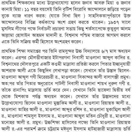
প্রাথমিক শিক্ষকদের মধ্যে উল্লেখ্যযোগ্য হলেন জনাব আবরু মিয়া ও জনাব
কানাই মিয়া। ১১ বছর বয়সেই তিনি বৃটিশ বিরোধি আন্দোলনে জড়িয়ে পড়েন
বুকে ব্যাজ ধারণ করত: (যাতে লিখা ছিল ) সাহসিকতাপূর্ণভাবে উক্ত
আন্দোলনের বিভিন্ন কর্মকান্ডে অংশ গ্রহণ করতে থাকেন। ১৯৩৭ সালে
মুসলিম লীগের পক্ষে নির্বাচনী প্রচারণা সভায় কিছু শর্তসাপেক্ষে কুতুবুল আলম
আল্লামা হোসাইন আহমদ মাদানী র. বিশ্বনাথ পশ্চিম বাজারে আগমণ করলে
এতে তিনি সক্রিয় কর্মী হিসেবে অংশগ্রহণ করেন।
প্রাথমিক শিক্ষা সমাপ্তের পর তিনি রামসুন্দর উচ্চ বিদ্যালয়ে ৬/৭ মাস অধ্যয়ন
করেন। এরপর মৌলভীবাজার ইটাপরগনা নিবাসী মাওলানা আব্দুল কাদির র.
বিশ্বনাথের দৌলতপুরে একটি কওমী মাদ্রাসা প্রতিষ্ঠা করলে পিতার ইচ্ছানুযায়ী
আশরাফ আলী এতে কিছুদিন লেখাপড়া করেন। সেখানে তাঁর উস্তাদ ছিলেন-
মাওলানা আব্দুল গণী মিরেরচরী র., মাওলানা সিকান্দর আলী বালাগঞ্জী প্রমুখ।
অত:পর তাঁর পিতার অনুরোধে পাটলী নিবাসী মাওলানা শায়খ নুরুল গণী র.
তাঁকে রানাপিং মাদ্রসায় ভর্তি করে দেন। সেখানে তিনি ছাফেলা দ্বিতীয় বর্ষ
থেকে মিশকাত পর্যন্ত অধ্যয়ন করেন। সেখানে তাঁর উস্তাদদের মধ্যে
উল্লেখ্যযোগ্য ছিলেন মাওলানা মুস্তাকিম আলী র., মাওলানা রিয়াছত আলী র.,
মাওলানা তাহির আলী র., মাওলানা আব্দুর রশিদ র., মাওলানা মুকাম্মিল আলী
র., মাওলানা শামসুল ইসলাম র., মাওলানা আব্দুুল মতিন চৌধুরী র., মাওলানা
মনোহর আলী র. প্রমুখ। উচ্চশিক্ষা হাসিলের লক্ষ্যে তিনি মাওলানা রিয়াছত
আলী র.-এর পরামর্শ ক্রমে চট্রগ্রাম মঈনুল ইসলাম হাটহাজারী মাদ্রাসায় ভর্তি