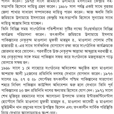
পালন করেন। ১৯৭৫ সালে জমিয়তে উলামায়ে ইসলামের কেন্দ্রীয় সহ-
সভাপতি হিসেবে দায়িত্ব গ্রহণ করেন। ১৯৮৮ সাল পর্যন্ত একই সাথে বৃহত্তর
জেলা শাখার সাধারণ সম্পাদকের দায়িত্ব পারন করেন। আজ অবদি তিনি
জমিয়তে উলামায়ে ইসলামের কেন্দ্রয়ি সহ-সভাপতি হিসেবে সুনামের সাথে
দায়িত্ব আঞ্জাম দিয়ে যাচ্ছেন।
তিনি বিভিন্ন সময় সাংগঠনিক গতিশীলতা সৃষ্টির লক্ষ্যে নিঃস্বার্থভাবে বিভিন্ন
কার্যক্রম পরিচালনা করেন। তৎকালীন জমিয়তে উলামায়ে ইসলাম
পাকিস্তানের নেতৃবৃন্দ মাওলানা মুফতী মাহমুদ র., মাওলানা গোলাম গৌছ
হাজারভী র.-এর সাথে সার্বক্ষনিক যোগযোগ রক্ষা করে সাংগঠনিক কার্যক্রমকে
জোরদার করে তোলেন। পরবর্তীতে উক্ত নেতৃবৃন্দ আল্লামা আব্দুল্লাহ দরখাস্তী র.
সহ নেতৃবৃন্দের সঙ্গে সমগ্র পাকিস্তান সফর করে সংগঠনকে মজবুতরূপে গড়ে
তোলতে সক্ষম হন।
১৯৬৮ সালে ১ মে লাহোরে সংগঠনের অধিবেশন অনুষ্ঠিত হলে মাওলানা
আশরাফ আলী ১২জনের প্রতিনিধি দলসহ সেখানে যোগদান করেন। ১৯৭০
সালের ২৬, ২৭ ও ২৮ সেপ্টেম্বর তৎকালীন পশ্চিম পাকিস্তানের সারগোধা
শহরে নিখিল পাকিস্তান কাউন্সিল অধিবেশন শুরু হলে সেখানে তিনি পূর্ব
পাকিস্তানের ২০ জন প্রতিনিধি দলের অন্যতম হিসেবে যোগ দেন। ১৯৭১ সালে
শেখ মুজিবুর রহমানের সাথে আলোচনা উপলক্ষে ঢাকার ইন্টারকন্টিনেন্টাল
হোস্টেলে তিনি মাওলানা মুফতী মাহমুদ র., মাওলানা কাসেমী ও মাওলানা
মুহিউদ্দীন খান প্রমুখের সাথে উপস্থিত ছিলেন এবং তৎকালীন সার্বিক পরিস্থিতি
নিয়ে সেখানে আলোচনায়ও অংশ নেন।