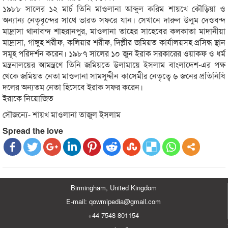
১৯৮৮ সালের ১২ মার্চ তিনি মাওলানা আব্দুল করিম শায়খে কৌড়িয়া ও
অন্যান্য নেতৃবৃন্দের সাথে ভারত সফরে যান। সেখানে দারুল উলুম দেওবন্দ
মাদ্রাসা থানাবন্দ শাহরানপুর, মাওলানা তাহের সাহেবের কলকাতা মাদানীয়া
মাদ্রাসা, গাঙ্গুহ শরীফ, কলিয়ার শরীফ, দিল্লীর জমিয়ত কার্যালয়সহ প্রসিদ্ধ স্থান
সমূহ পরিদর্শন করেন। ১৯৮৭ সালের ১০ জুন ইরাক সরকারের ওয়াক্ফ ও ধর্ম
মন্ত্রনালয়ের আমন্ত্রণে তিনি জমিয়তে উলামায়ে ইসলাম বাংলাদেশ-এর পক্ষ
থেকে জমিয়ত নেতা মাওলানা সামসুদ্দীন কাসেমীর নেতৃত্বে ৬ জনের প্রতিনিধি
দলের অন্যতম নেতা হিসেবে ইরাক সফর করেন।
ইরাকে নিয়োজিত
সৌজন্যে- শায়খ মাওলানা তাজুল ইসলাম
Spread the love
Birmingham, United Kingdom
E-mail: qowmipedia@gmail.com
+44 7548 801154