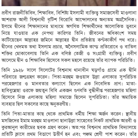
প্রবীণ রাজনীতিবিদ, শিক্ষাবিদ, বিশিষ্ট্য ইসলামী ব্যক্তিত্ব সমাজসেবী মাওলানা
আশরাফ আলী বিশ্বনাথী বৃটিশ বিরোধি আন্দোলনের অন্যতম অগ্রসৈনিক।
ইলমে দ্বীনের শিক্ষাদানের মাধ্যমে অগণিত শিক্ষার্থীদের আলোকিত ভূবনে
নিয়ে যাওয়ার এক নেপথ্য কারিগর তিনি। জীবনের অধিকাংশ সময়
কাটিয়েছেন আল্লাহর জমিনে আল্লাহর দ্বীন প্রতিষ্ঠায় কণ্টকাকীর্ণ পথ ধরে।
দ্বীনের খেদমত তথা ইসলাম প্রচার, অনৈসলামিক কান্ড প্রতিরোধে ও বাতিল
শক্তির মোকাবেলায় তিনি এক বলিষ্ঠ তেজী ও সংগ্রামী ব্যক্তিত্ব। প্রবীণ
আলেমে দ্বীন ও শিক্ষাবিদ হিসেবে সকল মহলে রয়েছে তাঁর ব্যাপক পরিচিতি।
তিনি ১৯২৮ সালে সিলেটের বিশ্বনাথ থানাধীন ঘড়গাঁও গ্রামে এক দ্বীনি
পরিবারে জন্মগ্রহণ করেন। পিতা-মরহুম জওয়াদ উল্লা এলাকার সুপরিচিত
পরহেজগার ও মানবতার কল্যাণে ছিলেন এক নিবেদিত প্রাণ। মাতা-
হাবিবুন্নেছা ওরফে জয়তুন বিবি একজন গুণবতি বুদ্ধীদীপ্ত পরহেজগার মহিলা
হিসেবে নিজ এলাকায় মহিলা সমাজে ছিলেন সুপরিচিতা। তাঁর অমায়িক
ব্যবহার ছিল সকলের কাছে অনুকরণীয়।
তিনি পিতা-মাতার কাছ থেকে প্রাথমিক ধর্মীয় শিক্ষা অর্জন করেন। স্থানীয়
মসজিদের ইমাম মরহুম মাওলানা ছানাউল্লা সাহেবের নিকট প্রাথমিক আরবী ও
কুরআনুল কারীমের ছবক গ্রহণ করেন। অত:পর বিশ্বনাথ প্রাথমিক বিদ্যালয়ে
প্রতিটি ক্লাসে প্রথম বিভাগে উত্তীর্ণ হন এবং পঞ্চম শ্রেণী পাশ করেন। তাঁর