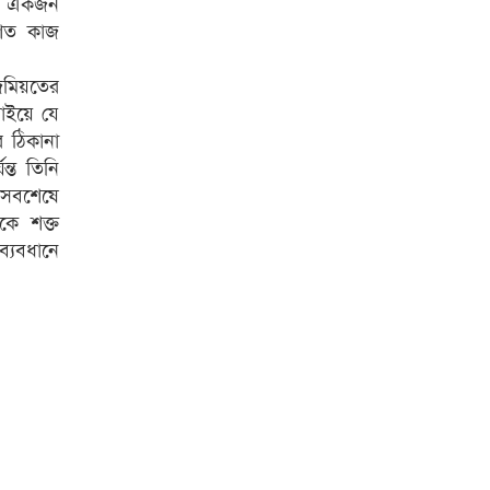
েন একজন
েশিত কাজ
 জমিয়তের
চাইয়ে যে
র ঠিকানা
ন্ত তিনি
। সবশেষে
কে শক্ত
ব্যবধানে