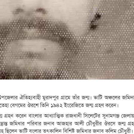
 উপজেলার ঐতিহ্যবাহী মুরাদপুর গ্রামে তাঁর জন্ম। ভাটি অঞ্চলের জমি
হা বেগমের ঔরশে তিনি ১৯৪২ ইংরেজিতে জন্ম গ্রহণ করেন।
ম গ্রহন করেন বাংলার আধ্যাত্মিক রাজধানী সিলেটের সুনামগঞ্জ জেলায়
 সম্ভ্রান্ত জমিধার পরিবার জনাব আজহার আলী চৌধুরীর ঔরসে জন্ম গ্
মহ ছিলেন ভাটি বংলার তৎকালিন বিশিষ্ট জমিধার জনাব কলিম চৌধুরী।