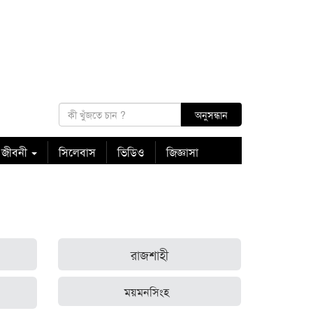
 জীবনী
সিলেবাস
ভিডিও
জিজ্ঞাসা
রাজশাহী
ময়মনসিংহ