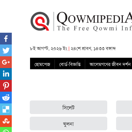
৮ই আগস্ট, ২০২৬ ইং
|
২৪শে শ্রাবণ, ১৪৩৩ বঙ্গাব্দ
হোমপেজ
বোর্ড-বিজ্ঞপ্তি
আলেমগণের জীবন দর্শন
সিলেট
খুলনা