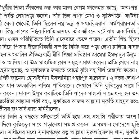
ৌধুরীর শিক্ষা জীবনের শুরু তার মাতা বেগম ফাতেহার কাছে। অতঃপর পা
রেনী পর্যন্ত লেখাপড়া করেন। তাঁর ছিল প্রখর মেধা ও স্মৃতিশক্তি। ফাষ্টব
বেলা থেকেই তিনি ছিলেন নম্র ভদ্র ও সৎচরিত্রবান। ধর্মপরায়নতা 
কিন্তু কালের নিষ্ঠুর নিয়তি এসময় তাঁর জীবনে ঘটে যায় এক নির্মম ট
 করেন। এমন পরিস্থিতিতে তিনি একেবারে ভেঙ্গে পরেন। এতীম শিশু হিস
়ে পিতার উত্তরাধীকারী সম্পত্তি বিক্রি করে পড়া লেখা চালিয়ে যাবা
ৎকালিন ঐতিহ্যবাহী দ্বীনি শিক্ষা প্রতিষ্ঠান জামেয়া ইমদাদুল উলুম
ও আলিয়া বা উচ্চ মাধ্যমিক ক্লাস সমুহ সমাপ্ত করেন। প্রতি ক্লাসে নাম্
ায়তুন্নাহু, ও মুখতাছার জমাতে বোর্ডে বৃত্তি সহ শীর্ষ রেজাল্ট করে
িদ্যাপিট জামেয়া হোসাইনিয়া ইসলামিয়া গহরপুর মাদ্রাসায়। ২ বছর লেখা
 চলে যান তৎকালিন পশ্চিম পাকিস্তানে। সেখানে তিনি কৃতিত্বের সাথে ক
জন করেন। দারুল উলূম করাচিতে তিনি যাদের সাহচর্য লাভে ধন্য হন তন্মধ্
য়িতা আল্লামা শফী রহঃ, মুফতিয়ে আজম আল্লামা মুফতি মাহমুদ রহঃ,
ভীসহ জগতবিখ্যাত মনিষীদের।
র পর তিনি ২ বছরের সটকোর্সে ভর্তি হয়ে এস.এস.সি পরীক্ষায় অংশ 
য়ে কৃতিত্বের সাথে পড়ালেখা সমাপ্ত করেন। এসময় বাংলাদেশে মুক্তিযু
। সাথীদের মধ্যে সুনামগঞ্জের রত্ন আল্লামা নুরুল ইসলাম খান, মুফত