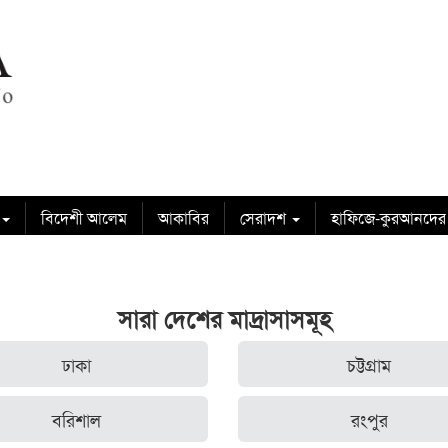
বিদেশী আলেম
আকাবির
সেরাদশ
হাফিজে-কুরআনদের
সারা দেশের মাদ্রাসাসমূহ
ঢাকা
চট্টগ্রাম
বরিশাল
রংপুর