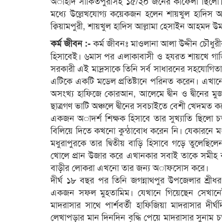
অাহাদ সাকিতপুরীসহ ১৫/২০ জনের কাফেলা ছিলো। দ
মধ্যে উল্লেখযোগ্য কয়েকজন হলেন শায়খুল হাদিস আ
ক্বিয়ামপুরী, শায়খুল হাদিস আল্লামা হেসাইন আহমদ উ
কর্ম জীবনঃ মাওলানা আলা উদ্দীন চৌধুরীর
কর্ম জীবন :-
হিসাবেই। ৬মাস পর এলাকাবাসী ও হযরত শায়খে গাজি
সরকারী এই মাদ্রসাকে তিনি সর্ব সাধারনের সহযোগিতায় 
এটিকে একটি মডেল প্রতিষ্টানে পরিনত করেন। এখানে ত
অসংখ্য হাফিজে কোরআন, আলেমে দ্বীন ও দ্বীনের মুজ
ছাত্রগণ ভাটি অঞ্চলে দ্বীনের সবচাইতে বেশী খেদমত কর
একজন অাদর্শ শিক্ষক হিসাবে তার সুখ্যাতি ছিলো 
বিলিয়ে দিতে কখনো কুন্ঠাবোধ করেন নি। যেকারনে মধু
মধুরাপুরকে তার দ্বিতীয় বাড়ি হিসাবে গড়ে তুলেছি
খোলে প্রান উজার করে এখানকার সবাই তাকে সমীহ
বাড়ীর লোকরা এখনো তার জন্য অাফসোস করে।
দীর্ঘ ১৮ বছর পর তিনি জগন্নাথপুর উপজেলার শ্রীধ
একজন সফল মুহতামিম। যেখানে গিয়েছেন সেখানেই 
মাদরাসার সাথে পার্শবর্তী হাফিজিয়া মাদরাসার দী
লেখাপড়ার মান দিনদিন বৃদ্ধি পেয়ে মাদরাসার সুনাম