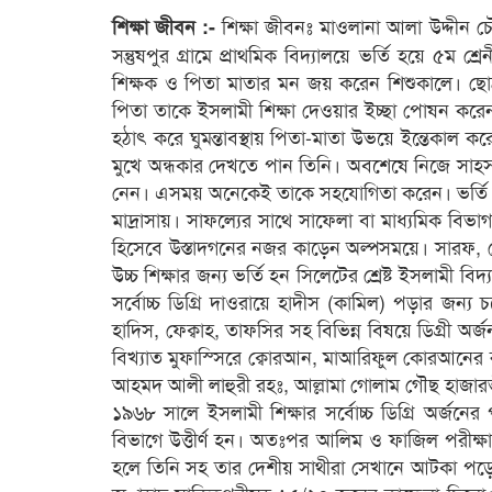
শিক্ষা জীবনঃ মাওলানা আলা উদ্দীন চ
শিক্ষা জীবন :-
সন্তুষপুর গ্রামে প্রাথমিক বিদ্যালয়ে ভর্তি হয়ে ৫ম শ্
শিক্ষক ও পিতা মাতার মন জয় করেন শিশুকালে। ছোঠ 
পিতা তাকে ইসলামী শিক্ষা দেওয়ার ইচ্ছা পোষন করেন। 
হঠাৎ করে ঘুমন্তাবস্থায় পিতা-মাতা উভয়ে ইন্তেকাল
মুখে অন্ধকার দেখতে পান তিনি। অবশেষে নিজে সাহস নিয
নেন। এসময় অনেকেই তাকে সহযোগিতা করেন। ভর্তি হন ত
মাদ্রাসায়। সাফল্যের সাথে সাফেলা বা মাধ্যমিক বিভাগ 
হিসেবে উস্তাদগনের নজর কাড়েন অল্পসময়ে। সারফ, হেদ
উচ্চ শিক্ষার জন্য ভর্তি হন সিলেটের শ্রেষ্ট ইসলামী ব
সর্বোচ্চ ডিগ্রি দাওরায়ে হাদীস (কামিল) পড়ার জন্য
হাদিস, ফেক্বাহ, তাফসির সহ বিভিন্ন বিষয়ে ডিগ্রী অর্
বিখ্যাত মুফাস্সিরে ক্বোরআন, মাআরিফুল কোরআনের রচ
আহমদ আলী লাহুরী রহঃ, আল্লামা গোলাম গৌছ হাজার
১৯৬৮ সালে ইসলামী শিক্ষার সর্বোচ্চ ডিগ্রি অর্জনে
বিভাগে উত্তীর্ণ হন। অতঃপর আলিম ও ফাজিল পরীক্ষা দি
হলে তিনি সহ তার দেশীয় সাথীরা সেখানে আটকা পড়েন