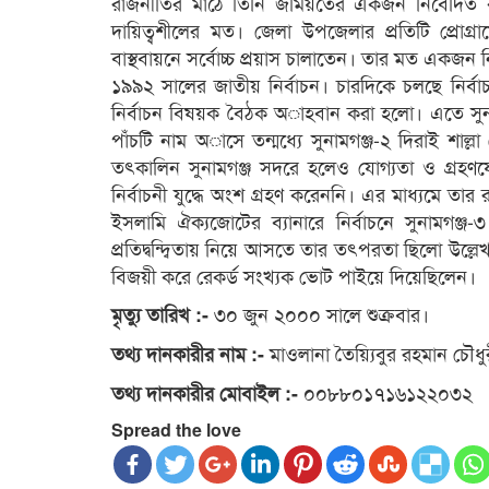
রাজনীতির মাঠে তিনি জমিয়তের একজন নিবেদিত 
দায়িত্বশীলের মত। জেলা উপজেলার প্রতিটি প্রোগ্র
বাস্থবায়নে সর্বোচ্চ প্রয়াস চালাতেন। তার মত একজন
১৯৯২ সালের জাতীয় নির্বাচন। চারদিকে চলছে নির্বাচন
নির্বাচন বিষয়ক বৈঠক অাহবান করা হলো। এতে সুনামগঞ
পাঁচটি নাম অাসে তন্মধ্যে সুনামগঞ্জ-২ দিরাই শাল্
তৎকালিন সুনামগঞ্জ সদরে হলেও যোগ্যতা ও গ্রহণযো
নির্বাচনী যুদ্ধে অংশ গ্রহণ করেননি। এর মাধ্যমে তা
ইসলামি ঐক্যজোটের ব্যানারে নির্বাচনে সুনামগঞ
প্রতিদ্বন্দ্বিতায় নিয়ে আসতে তার তৎপরতা ছিলো উল্লেখ
বিজয়ী করে রেকর্ড সংখ্যক ভোট পাইয়ে দিয়েছিলেন।
৩০ জুন ২০০০ সালে শুক্রবার।
মৃত্যু তারিখ :-
মাওলানা তৈয়্যিবুর রহমান চৌধু
তথ্য দানকারীর নাম :-
০০৮৮০১৭১৬১২২০৩২
তথ্য দানকারীর মোবাইল :-
Spread the love