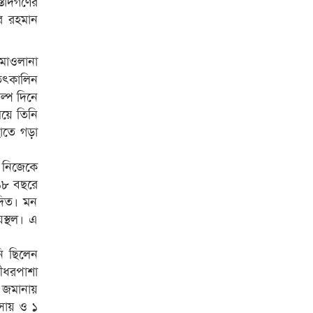
তাদগণের
ুর রহমান
 মাওলানা
 তৎকালিন
ল্প দিনে
য়ে তিনি
হাতে গড়া
 নিজেকে
 ১৮ বছরে
েদিত। মন
স্থল। এ
নি ছিলেন
ীধরপাশা
র জমানায়
াসায় ও ১