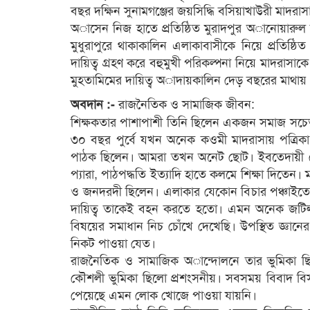
বছর দক্ষিন সুনামগঞ্জের জয়সিদ্ধি বসিয়াখাউরী মাদরা
অাসেন নিজ হাতে প্রতিষ্ঠিত মুরাদপুর অানোয়ারুল উ
মুধুরাপুরে থাকাকালিন এলাকাবাসীকে নিয়ে প্রতিষ্ঠ
দায়িত্ব গ্রহণ করে বহুমুখী পরিকল্পনা নিয়ে মাদরাসা
মুহতামিমের দায়িত্ব অাদায়কালিন দেড় বছরের মাথায় 
রাজনৈতিক ও সামাজিক জীবন:
অবদান :-
শিক্ষকতার পাশাপাশী তিনি ছিলেন একজন সমাজ সচেত
৩০ বছর পুর্বে যখন অনেক কওমী মাদরাসায় পত্রিকা 
পাঠক ছিলেন। আমরা তখন অনেট ছোট। ইবতেদায়ী কো
প্যারা, পাঠপদ্ধতি ইত্যাদি হাতে কলমে শিক্ষা দিতেন
ও জনদরদী ছিলেন। এলাকার যেকোন বিচার পঞ্চাইতে ত
দায়িত্ব তাকেই বহন করতে হতো। এমন অনেক জটিল
বিষয়ের সমাধান নিচ চোঁখে দেখেছি। উপস্থিত জ্ঞা
নিকট পাওয়া যেত।
রাজনৈতিক ও সামাজিক অান্দোলনে তার ভুমিকা ছিলো
কৌশলী ভুমিকা ছিলো প্রশংসনীয়। সবসময় বিবাদ বি
পেয়েছে এমন লোক খোজে পাওয়া যায়নি।