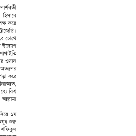
র্শবর্তী
য় হিসাবে
লক্ষ করে
্রাজেডি।
েবে চোখে
র উদ্যোগ
 শাখাইতি
বার ওয়ান
ন। অতঃপর
-পড়া করে
্বিরাআত,
যে বিশ্ব
 আল্লামা
নিয়ে ১ম
দ্ব শুরু
ি শফিকুল