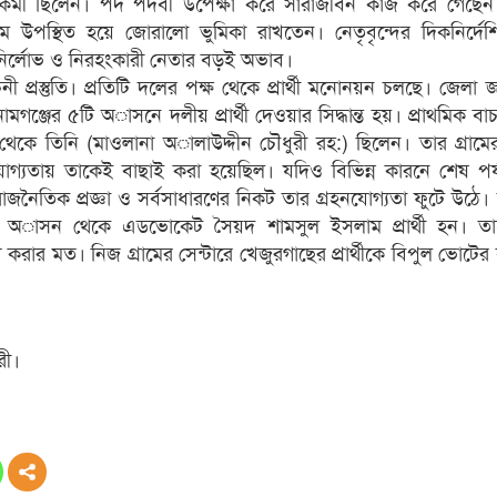
কর্মী ছিলেন। পদ পদবী উপেক্ষা করে সারাজীবন কাজ করে গেছ
ামে উপস্থিত হয়ে জোরালো ভুমিকা রাখতেন। নেতৃবৃন্দের দিকনির্দ
 নির্লোভ ও নিরহংকারী নেতার বড়ই অভাব।
ী প্রস্তুতি। প্রতিটি দলের পক্ষ থেকে প্রার্থী মনোনয়ন চলছে। জেলা
্জের ৫টি অাসনে দলীয় প্রার্থী দেওয়ার সিদ্ধান্ত হয়। প্রাথমিক বা
লা থেকে তিনি (মাওলানা অালাউদ্দীন চৌধুরী রহ:) ছিলেন। তার গ্রামে
গ্যতায় তাকেই বাছাই করা হয়েছিল। যদিও বিভিন্ন কারনে শেষ পর্য
র রাজনৈতিক প্রজ্ঞা ও সর্বসাধারণের নিকট তার গ্রহনযোগ্যতা ফুটে উঠে
্জ-৩ অাসন থেকে এডভোকেট সৈয়দ শামসুল ইসলাম প্রার্থী হন। তা
 করার মত। নিজ গ্রামের সেন্টারে খেজুরগাছের প্রার্থীকে বিপুল ভোটের 
রী।