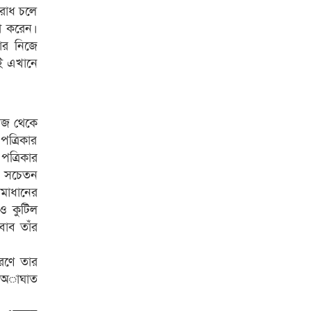
ুরোধ চলে
টা করেন।
বার নিজে
াই এখানে
াজ থেকে
পত্রিকার
ত্রিকার
াজ সচেতন
সমাধানের
ও কুটিল
াব তাঁর
রণে তার
উ অাঘাত