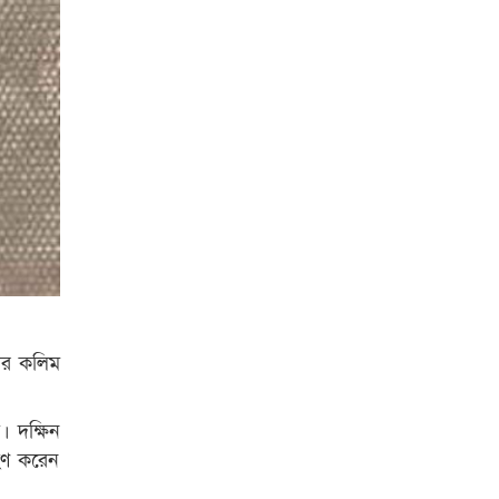
দার কলিম
। দক্ষিন
রহণ করেন