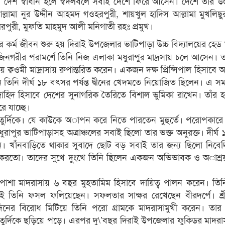
েশ স্বাধীন হলে স্বদলবলে সবাই দেশে ফিরে আসেন। দেশে তার উস্
ল্লামা নুর উদ্দীন আহমদ গওহরপুরী, শায়খুল হাদিস আল্লামা মুখলিছ
মরপুরী, মুফতি মাহমুদ আলী মনিগাতী রহঃ প্রমুখ।
 কর্ম জীবন শুরু হয় দিরাই উপজেলার ভাটিপাড়া উচ্চ বিদ্যালয়ের হেড
নগরীর পরামর্শে তিনি নিজ এলাকা মধুরাপুর মাদ্রসায় চলে আসেন।
ক্বওমী মাদ্রাসায় রুপান্তরিত করেন। একজন দক্ষ প্রিন্সিপাল হিসাবে অ
িনি দীর্ঘ ১৮ বৎসর পর্যন্ত দ্বীনের খেদমতে নিয়োজিত ছিলেন। এ সম
াহিদ হিসাবে দেশের সুনাগরিক তৈরিতে বিশাল ভুমিকা রাখেন। তাঁর 
ে যাচ্ছে।
চতুর্দিকে। যে কাউকে অাপন করে নিতে পারতেন মুহুর্তে। পরোপকারে
রাপুর ভাটিপাড়াসহ অত্রাঞ্চলের সবাই ছিলো তার ভক্ত অনুরক্ত। দীর্ঘ
লেন। খাঁনবাড়িতে থাকার সুবাদে ছোট বড় সবাই তার জন্য ছিলো নিব
 করতো। তাদের সুখে দুংখে তিনি ছিলেন একজন অভিভাবক ও অাশ্রয়
রপাশা মাদরাসায় ৬ বছর মুহতামিম হিসাবে দায়িত্ব পালন করেন। তি
তিনি ফসল ফলিয়েছেন। সফলতার সাক্ষর রেখেছেন বীরদর্পে। শ্র
র্ঘদিনের বিরোধ মিটিয়ে তিনি পরো গ্রামকে মাদরাসামুখী করেন। তা
 চতুর্দিকে ছড়িয়ে পড়ে। এরপর দু\’বছর দিরাই উপজেলার ফুকিডর মাদর