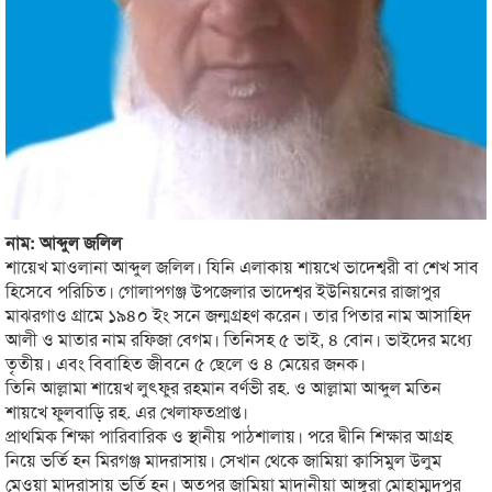
নাম: আব্দুল জলিল
শায়েখ মাওলানা আব্দুল জলিল। যিনি এলাকায় শায়খে ভাদেশ্বরী বা শেখ সাব
হিসেবে পরিচিত। গোলাপগঞ্জ উপজেলার ভাদেশ্বর ইউনিয়নের রাজাপুর
মাঝরগাও গ্রামে ১৯৪০ ইং সনে জন্মগ্রহণ করেন। তার পিতার নাম আসাহিদ
আলী ও মাতার নাম রফিজা বেগম। তিনিসহ ৫ ভাই, ৪ বোন। ভাইদের মধ্যে
তৃতীয়। এবং বিবাহিত জীবনে ৫ ছেলে ও ৪ মেয়ের জনক।
তিনি আল্লামা শায়েখ লুৎফুর রহমান বর্ণভী রহ. ও আল্লামা আব্দুল মতিন
শায়খে ফুলবাড়ি রহ. এর খেলাফতপ্রাপ্ত।
প্রাথমিক শিক্ষা পারিবারিক ও স্থানীয় পাঠশালায়। পরে দ্বীনি শিক্ষার আগ্রহ
নিয়ে ভর্তি হন মিরগঞ্জ মাদরাসায়। সেখান থেকে জামিয়া ক্বাসিমুল উলুম
মেওয়া মাদরাসায় ভর্তি হন। অতপর জামিয়া মাদানীয়া আঙ্গুরা মোহাম্মদপুর