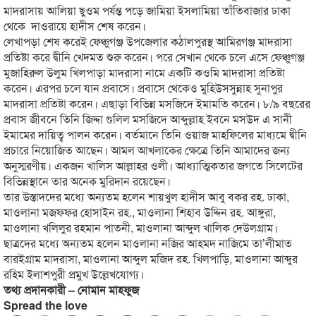
মাদরাসায় আলিয়া ছুওম পর্যন্ত পড়ে জামিয়া ইসলামিয়া তাঁতিবাজার ঢাকা
থেকে দাওরায়ে হাদীস শেষ করেন।
লেখাপড়া শেষ করেই ফেঞ্চুগঞ্জ উপজেলার কঠালপুরস্থ আমিরগঞ্জ মাদরাসা
প্রতিষ্টা করে দ্বীনি খেদমত শুরু করেন। পরে সেখান থেকে চলে এসে ফেঞ্চুগঞ্জ
মুজাহিরুল উলুম খিলপাড়া মাদরাসা নামে একটি কওমি মাদরাসা প্রতিষ্টা
করেন। এরপর চলে যান প্রবাসে। প্রবাসে থেকেও মুহিউসসুন্নাহ সুনাপুর
মাদরাসা প্রতিষ্টা করেন। এছাড়া বিভিন্ন মসজিদে ইমামতি করেন। ৮/৯ বছরের
প্রবাস জীবনে তিনি জিদ্দা গুলিল মসজিদে আব্দুল্লাহ ইবনে মসউদ এ সানী
ইমামের দায়িত্ব পালন করেন। বর্তমানে তিনি ওয়াজ মাহফিলের মাধ্যমে দ্বীনি
প্রচারে নিয়োজিত আছেন। আমল আখলাকের ক্ষেত্রে তিনি আমাদের জন্য
অনুস্মরণীয়। একজন খালিস আল্লাহর ওলী। আধ্যাত্মিকতার জগতে সিলেটের
বিভিন্নস্থানে তার অনেক মুরিদান রয়েছেন।
তার উস্তাদদের মধ্যে অন্যতম হলেন শায়খুল হাদীস আবু বকর রহ. ঢাকা,
মাওলানা মজফফর হোসাইন রহ., মাওলানা শিহাব উদ্দিন রহ. আঙ্গুরা,
মাওলানা খলিলুর রহমান পাতনী, মাওলানা আব্দুল খালিক দেউলগ্রাম।
ছাত্রদের মধ্যে অন্যতম হলেন মাওলানা নজির আহমদ নাজিমে তা’লীমাত
বারইগ্রাম মাদরাসা, মাওলানা আব্দুল মজিদ রহ. খিলপাড়ি, মাওলানা আব্দুর
রহিম ইলাশপুরী প্রমুখ উল্লেখযোগ্য।
তথ্য প্রদানকারী – নোমান মাহফুজ
Spread the love