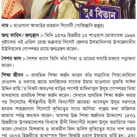
নাম :-
মাওলানা আতাউর রাহমান সিলেটী (পাকিস্তানি হুজুর)
জন্ম তারিখ / জন্মস্থান :-
তিনি ১৩৭৯ হিজরীর ১০ শাওয়াল মোতাবেক ১৯৬০
খৃষ্টাব্দের ৭ই এপ্রিল রোজ শুক্রবার সিলেট জেলার উসমানিনগর উপজেলাধীন
ইউনিয়নের গোপশহর গ্রামে জন্মগ্রহণ করেন।
শৈশব কাল :-
শৈশব কালে তিনি তাঁর পিতা ও গ্রামের সবাহি মক্তবে পড়াশুনা
করেন।
শিক্ষা জীবন :-
প্রাথমিক শিক্ষা অর্জন করেন তাঁর সম্মানিত পিতা,ফাযিলে
দেওবন্দ ও দরগাহ জামে মসজিদের সাবেক ইমাম মাওলানা মুফতি সাঈদ
উদ্দিন রাহি.\’র নিকট।অতঃপর বাড়ির পাশেই মাদিনাতুল উলুম গোপশহর খিত্তা
মাদরাসায় প্রাথমিক শিক্ষা অর্জন করেন। সেখানে প্রাথমিক শিক্ষা অর্জন করার
পর সিলেটের শীর্ষস্থানীয় দ্বীনী বিদ্যাপীট জামেয়া কাসেমুল উলুম দরগাহে
হযরত শাহজালাল সিলেটে কৃতিত্বের সাথে আলিয়া পাঞ্জম তথা ফজিলত
জামাত পর্যন্ত অধ্যয়ন করেন। তারপর উচ্চ শিক্ষা অর্জনের উদ্দ্যেশ্যে ১৪০১
হিজরীতে উপমহাদেশের বিখ্যাত দ্বীনী বিদ্যাপীঠ দারুল উলুম করাচিতে গমন
করেন।সেখানে মিশকাত ও তাকমীল ফিল হাদিস কৃতিত্বের সাথে পাশ করার
পর ১৪০৩ হিজরীতে তাখাস্সুস ফিল ফিকহি ওয়াল ইফতায় ভর্তি হন। এবং