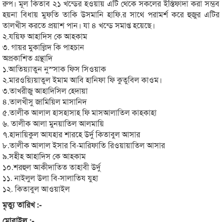
রুপ। মূল কিতাব ২১ খন্ডের হওয়ায় এটি থেকে সকলের ইস্তিফাদা করা সম্ভব
হয়না বিধায় মুফতি তাকি উসমানি হাফি.র সাথে পরামর্শ করে হুজুর এটির
তালখীস করতে প্রয়াশ পান। যা ৪ খন্ডে সমাপ্ত হয়েছে।
২.যয়িফ আহাদিস কে আহকাম
৩. গায়র মুকাল্লিদ কি পাহচান
অপ্রকাশিত গ্রন্থাদি
১.আতিয়্যাতুন নুস্সাক ফিস সিওয়াক
২.মারওয়্যিয়াতুল ইমাম আবি হানিফা ফি কুতুবিল কাওম।
৩.তাখরীজু আহাদিসিল হেদায়া
৪.তালখীসু জামিয়িল মাসানিদ
৫.তালীক আলাল হাসহাসাহ ফি মাসআলাতিল কাহকাহা
৬. তালীক আলা মুনয়াতিল আলমায়ি
৭.হাদায়িকুল আযহার শারহে উর্দু কিতাবুল আসার
৮.তালীক আলাল ইসার বি-মারিফাতি রিওয়ায়াতিল আসার
৯.সহীহ আহাদিস কে আহকাম
১০.শরহুল আকীদাতিত তাহাবী উর্দু
১১. নাইলুল উলা বি-সালাতিয যুহা
১২. কিতাবুল আওয়াইল
মৃত্যু তারিখ :-
মোবাইল :-