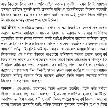
এই বিভাগে তিন বৎসর অতিবাহিত করেন। তৃতীয় বৎসর তিনি শায়খুল
ইসলাম জস্টিস মুফতী তাকী উসমানি হাফি.\’র তাসনীফতের বিশেষ সহকারী
হিসেবে অতিবাহিত করার সৌভাগ্য অর্জন করেন।এই সুবাদে তিনি শাইখুল
ইসলামের অত্যন্ত স্নেহের পাত্র হয়ে উঠেন।
কর্ম জীবন :-
করাচিতে অধ্যয়ন শেষে ১৪০৬ হিজরীতে স্বদেশ প্রত্যাবর্তন
করলে দরগাহ মসজিদের সাবেক ইমাম ও দরগাহ মাদরাসার প্রতিষ্টাতা
মুহতামিম হা.মাওলানা আকবর আলী রাহি.র নির্দেশে জামেয়া কাসিমুল উলুম
দরগাহে সিনিয়র শিক্ষক হিসেবে যোগদান করেন। কর্মজীবনের শুরুলগ্ন থেকে
অধ্যবদি পর্যন্ত এই প্রতিষ্ঠানেই স্ব-নামের সাথে খেদমত আঞ্জাম দিয়ে যাচ্ছেন।
শিক্ষকতার এই বর্ণাঢ্য জীবনে দাওরায়ে হাদিসসহ অনেক ক্লাসে গুরুত্বপূর্ণ
কিতাবাদির দারস প্রধান করেছেন।সাথে সাথে তিনি জামেয়ার তাখাস্সুস ফি
উলিমিল হাদিসের প্রধান তত্ত্বাবধায়কের দায়িত্ব পালন করেছিলেন।বর্তমানে
জামেয়ার তাখাস্সুস ফিল ফিকহি ওয়াল ইফতা প্রথম বর্ষের প্রধান তত্ত্বাবধায়ক
হিসেবে দায়িত্ব আঞ্জাম দিয়ে যাচ্ছেন।এদিকে তিনি দারুল ইকামার নাযিম
হিসেবে দায়িত্ব পালন করছেন
অবদান :-
লেখালেখি ময়দানেও তিনি একজন মহাবীর। তিনি তাঁর বর্ণাঢ্য
জীবনে অনেক গ্রন্থ রচনা করছেন। ইতিমধ্যে প্রকাশিত হয়েছে তিনটি।১.
তালখিসু ইলাইস সুনান, এটি হানাফী ফিকহ শাস্ত্রের গুরুত্বপূর্ণ কিতাব, আল্লামা
যাফর আহমাদ উসমানি রাহি. রচিত ইলাউস সুনানের তালখীস তথা সংক্ষিপ্ত