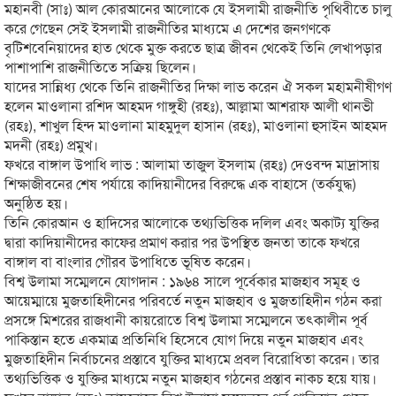
মহানবী (সাঃ) আল কোরআনের আলোকে যে ইসলামী রাজনীতি পৃথিবীতে চালু
করে গেছেন সেই ইসলামী রাজনীতির মাধ্যমে এ দেশের জনগণকে
বৃটিশবেনিয়াদের হাত থেকে মুক্ত করতে ছাত্র জীবন থেকেই তিনি লেখাপড়ার
পাশাপাশি রাজনীতিতে সক্রিয় ছিলেন।
যাদের সান্নিধ্য থেকে তিনি রাজনীতির দিক্ষা লাভ করেন ঐ সকল মহামনীষীগণ
হলেন মাওলানা রশিদ আহমদ গাঙ্গুহী (রহঃ), আল্লামা আশরাফ আলী থানভী
(রহঃ), শাখুল হিন্দ মাওলানা মাহমুদুল হাসান (রহঃ), মাওলানা হুসাইন আহমদ
মদনী (রহঃ) প্রমুখ।
ফখরে বাঙ্গাল উপাধি লাভ : আলামা তাজুল ইসলাম (রহঃ) দেওবন্দ মাদ্রাসায়
শিক্ষাজীবনের শেষ পর্যায়ে কাদিয়ানীদের বিরুদ্ধে এক বাহাসে (তর্কযুদ্ধ)
অনুষ্ঠিত হয়।
তিনি কোরআন ও হাদিসের আলোকে তথ্যভিত্তিক দলিল এবং অকাট্য যুক্তির
দ্বারা কাদিয়ানীদের কাফের প্রমাণ করার পর উপস্থিত জনতা তাকে ফখরে
বাঙ্গাল বা বাংলার গৌরব উপাধিতে ভূষিত করেন।
বিশ্ব উলামা সম্মেলনে যোগদান : ১৯৬৪ সালে পূর্বেকার মাজহাব সমূহ ও
আয়েম্মায়ে মুজতাহিদীনের পরিবর্তে নতুন মাজহাব ও মুজতাহিদীন গঠন করা
প্রসঙ্গে মিশরের রাজধানী কায়রোতে বিশ্ব উলামা সম্মেলনে তৎকালীন পূর্ব
পাকিস্তান হতে একমাত্র প্রতিনিধি হিসেবে যোগ দিয়ে নতুন মাজহাব এবং
মুজতাহিদীন নির্বাচনের প্রস্তাবে যুক্তির মাধ্যমে প্রবল বিরোধিতা করেন। তার
তথ্যভিত্তিক ও যুক্তির মাধ্যমে নতুন মাজহাব গঠনের প্রস্তাব নাকচ হয়ে যায়।