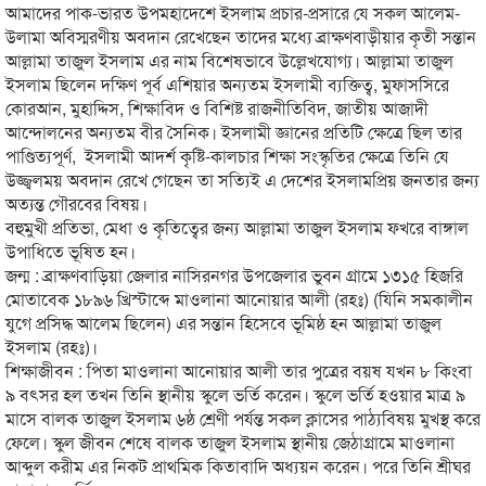
আমাদের পাক-ভারত উপমহাদেশে ইসলাম প্রচার-প্রসারে যে সকল আলেম-
উলামা অবিস্মরণীয় অবদান রেখেছেন তাদের মধ্যে ব্রাক্ষণবাড়ীয়ার কৃতী সন্তান
আল্লামা তাজুল ইসলাম এর নাম বিশেষভাবে উল্লেখযোগ্য। আল্লামা তাজুল
ইসলাম ছিলেন দক্ষিণ পূর্ব এশিয়ার অন্যতম ইসলামী ব্যক্তিত্ব, মুফাসসিরে
কোরআন, মুহাদ্দিস, শিক্ষাবিদ ও বিশিষ্ট রাজনীতিবিদ, জাতীয় আজাদী
আন্দোলনের অন্যতম বীর সৈনিক। ইসলামী জ্ঞানের প্রতিটি ক্ষেত্রে ছিল তার
পাণ্ডিত্যপূর্ণ, ইসলামী আদর্শ কৃষ্টি-কালচার শিক্ষা সংস্কৃতির ক্ষেত্রে তিনি যে
উজ্জ্বলময় অবদান রেখে গেছেন তা সত্যিই এ দেশের ইসলামপ্রিয় জনতার জন্য
অত্যন্ত গৌরবের বিষয়।
বহুমুখী প্রতিভা, মেধা ও কৃতিত্বের জন্য আল্লামা তাজুল ইসলাম ফখরে বাঙ্গাল
উপাধিতে ভূষিত হন।
জন্ম : ব্রাক্ষণবাড়িয়া জেলার নাসিরনগর উপজেলার ভুবন গ্রামে ১৩১৫ হিজরি
মোতাবেক ১৮৯৬ খ্রিস্টাব্দে মাওলানা আনোয়ার আলী (রহঃ) (যিনি সমকালীন
যুগে প্রসিদ্ধ আলেম ছিলেন) এর সন্তান হিসেবে ভূমিষ্ঠ হন আল্লামা তাজুল
ইসলাম (রহঃ)।
শিক্ষাজীবন : পিতা মাওলানা আনোয়ার আলী তার পুত্রের বয়ষ যখন ৮ কিংবা
৯ বৎসর হল তখন তিনি স্থানীয় স্কুলে ভর্তি করেন। স্কুলে ভর্তি হওয়ার মাত্র ৯
মাসে বালক তাজুল ইসলাম ৬ষ্ঠ শ্রেণী পর্যন্ত সকল ক্লাসের পাঠ্যবিষয় মুখস্থ করে
ফেলে। স্কুল জীবন শেষে বালক তাজুল ইসলাম স্থানীয় জেঠাগ্রামে মাওলানা
আব্দুল করীম এর নিকট প্রাথমিক কিতাবাদি অধ্যয়ন করেন। পরে তিনি শ্রীঘর