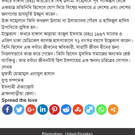
ফখরে বাঙ্গাল (রহঃ) কায়রোতে বিশ্ব উলামা সম্মেলনে পূর্ব পাকিস্তান থেকে
একমাত্র প্রতিনিধি হিসেবে যোগ দিয়ে বিশ্বের দরবারে এ দেশের এবং দেশের
জনগণের ভাবমূর্তি উজ্জ্বল করেন।
উক্ত সম্মেলনে তিনি ফখরুল উলামা বা উলামাদের গৌরব ও হাফিজুল হাদিস
উপাধিতে ভূষিত হন।
ইন্তেকাল : ফখরে বাঙ্গাল আল্লামা তাজুল ইসলাম (রহঃ) ১৯৬৭ সালের ৩
এপ্রিল ঢাকা মেডিকেল কলেজ হাসপাতালে ৭১ বৎসর বয়সে ইন্তেকাল করেন।
তিনি ছিলেন এক বর্ণাঢ্য জীবনের অধিকারী, সারাটি জীবন দ্বীনের জন্য
নিরলসভাবে কাজ করে গেছেন। তিনি ছিলেন মুসলিম সমাজের অন্যতম শ্রেষ্ঠ
ব্যাক্তিত্ব। তার বর্ণাঢ্য জীবনটাই ছিল ইসলামের এক অনন্য চরিত্রের সোপান।
লেখক
মুফতী মোহাম্মদ এনামুল হাসান
যুগ্ম সম্পাদক
ইসলামী ঐক্যজোট
ব্রাক্ষণবাড়ীয়া জেলা।
Spread the love
Birmingham, United Kingdom