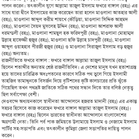
পালন করেন। তৎকালীন যুগে আল্লামা তাজুল ইসলাম ফখরে বাঙ্গাল (রহঃ) এর
সাথে যারা দ্বীনে ইসলামের কাজ করেছেন তারা হলেন মাওলানা আতহার আলী
(রহঃ), মাওলানা আব্দুল করীম শায়খে কৌড়িয়া, মাওলানা সিদ্দিক আহমদ
(রহঃ), মাওলানা সৈয়দ মুসলেহ উদ্দিন (রহঃ), মাওলানা আশরাফ আলী
ধরমন্ডলী (রহঃ), মাওলানা শামছুল হক ফরিদপুরী (রহঃ), মাওলানা মোহাম্মদ
উল্লাহ হাফেজ্জী হুজুর (রহঃ), মাওলানা ছফি উল্লাহ চাদপুরী (রহঃ), মাওলানা
আব্দুল ওয়াহহাব পীরজী হুজুর (রহঃ) ও মাওলানা সিরাজুল ইসলাম বড় হুজুর
(রহঃ) অন্যতম।
রাজনীতিতে ফখরে বাঙ্গাল : ফখরে বাঙ্গাল আল্লামা তাজুল ইসলাম (রহঃ)
ছিলেন শতাব্দীর অন্যতম শ্রেষ্ঠ রাজনীতিবিদ। এ দেশের মানুষ যখন হতাশাগ্রস্ত
হয়ে তাদের চারিত্রিক অধঃপতনের কারণে সঠিক পথ ভুলে গিয়ে ইসলামী
তাহজিব তামাদ্দুনকে বিসর্জন দিয়ে বৃটিশদের কৃষ্টি কালচারের প্রতি ঝুঁকে
গিয়েছিল তখন পথভ্রষ্ট জাতিকে সঠিক পথের সন্ধান দিতে তার বলিষ্ঠ নেতৃত্ব
ছিল সর্বাপেক্ষা বেশী।
দেওবন্দে অধ্যয়নকালে স্বাধীনতা আন্দোলনে হজরত মাদানী (রহঃ) এর একান্ত
সহচর হিসেবে কাজ করেছেন ফখরে বাঙ্গাল আল্লামা তাজুল ইসলাম (রহঃ)।
ফখরে বাঙ্গাল (রহঃ) ছিলেন ভারতের স্বাধীনতা আন্দোলনে বাংলাদেশের
অগ্রগামী নেতা। তিনি পর্ব পাক জমিয়তে উলামায়ে ইসলাম ও নেজামে ইসলাম
পার্টির সহ-সভাপতি এবং তৎকালীন কুমিল্লা জেলা সভাপতির দায়িত্ব পালন
করেন।