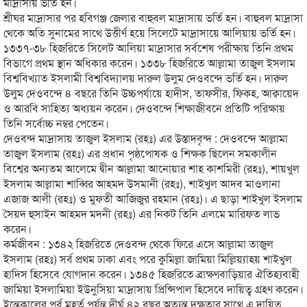
মাদ্রাসায় ভর্তি হন।
শ্রীঘর মাদ্রাসার পর হবিগঞ্জ জেলার বাহুবল মাদ্রাসায় ভর্তি হন। বাহুবল মাদ্রাসা
থেকে অতি সুনামের সাথে উত্তীর্ণ হয়ে সিলেটে মাদ্রাসায়ে আলিয়ায় ভর্তি হন।
১৩৩৭-৩৮ হিজরিতে সিলেট আলিয়া মাদ্রাসার সর্বশেষ পরীক্ষায় তিনি প্রথম
বিভাগে প্রথম স্থান অধিকার করেন। ১৩৩৮ হিজরিতে আল্লামা তাজুল ইসলাম
বিশ্ববিখ্যাত ইসলামী বিশ্ববিদ্যালয় দারুল উলুম দেওবন্দে ভর্তি হন। দারুল
উলুম দেওবন্দে ৪ বছরে তিনি উচ্চপর্যায়ে হাদীস, তাফসীর, ফিকহ, আক্বায়েদ
ও আরবি সাহিত্য অধ্যয়ন করেন। দেওবন্দে শিক্ষাজীবনে প্রতিটি পরিক্ষায়
তিনি সর্বোচ্চ নম্বর পেতেন।
দেওবন্দ মাদ্রাসায় তাজুল ইসলাম (রহঃ) এর উস্তাদবৃন্দ : দেওবন্দে আল্লামা
তাজুল ইসলাম (রহঃ) এর প্রধান পৃষ্ঠপোষক ও শিক্ষক ছিলেন সমকালীন
বিশ্বের অন্যতম আলেমে দ্বীন আল্লামা আনোয়ার শাহ কাশমিরী (রহঃ), শায়খুল
ইসলাম আল্লামা শাব্বির আহমদ উসমানী (রহঃ), শাইখুল আদব মাওলানা
এজাজ আলী (রহঃ) ও মুফতী আজিজুর রহমান (রহঃ)। এ ছাড়া শাইখুল ইসলাম
সৈয়দ হুসাইন আহমদ মদনী (রহঃ) এর নিকট তিনি এলমে মারিফত লাভ
করেন।
কর্মজীবন : ১৩৪২ হিজরিতে দেওবন্দ থেকে ফিরে এসে আল্লামা তাজুল
ইসলাম (রহঃ) সর্ব প্রথম ঢাকা এবং পরে কুমিল্লা জামিয়া মিল্লিয়্যাহয় শাইখুল
হাদিস হিসেবে যোগদান করেন। ১৩৪৫ হিজরিতে ব্রাক্ষণবাড়িয়ার ঐতিহ্যবাহী
জামিয়া ইসলামিয়া ইউনুসিয়া মাদ্রাসায় প্রিন্সিপাল হিসেবে দায়িত্ব গ্রহণ করেন।
ইন্তেকালের পূর্ব মুহূর্ত পর্যন্ত দীর্ঘ ৪২ বছর অত্যন্ত দক্ষতার সাথে এ দায়িত্ব