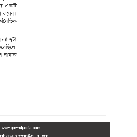
াঁর একটি
ঠা করেন।
র্থনৈতিক
ধ্যা ৭টা
 হয়েছিলো
া নামাজ
www.qowmipedia.com
ail: qowmipedia@gmail.com