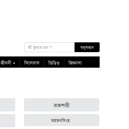
 জীবনী
সিলেবাস
ভিডিও
জিজ্ঞাসা
রাজশাহী
ময়মনসিংহ