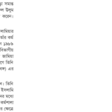
া সমাপ্ত
রুল উলুম
াশ করেন।
সলামিয়ার
াঁর কর্ম
ানে ১৯৮৯
 বিভাগীয়
ল জামিয়া
আগে তিনি
রবঙ্গ) এর
েন। তিনি
ে ইসলামি
ের মধ্যে
কর্মশালা
ক্ষেত্রে