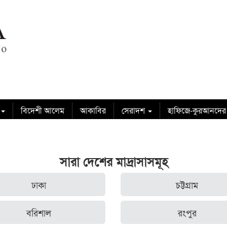
বিদেশী আলেম
আকাবির
সেরাদশ
হাফিজে-কুরআনদের
সারা দেশের মাদ্রাসাসমূহ
ঢাকা
চট্টগ্রাম
বরিশাল
রংপুর