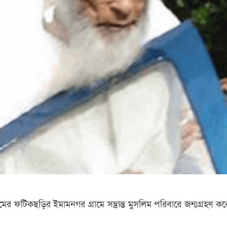
ের ফটিকছড়ির ইমামনগর গ্রামে সম্ভ্রান্ত মুসলিম পরিবারে জন্মগ্রহণ কর