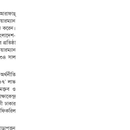
আরাফাহ্
য়ারম্যান
লন করেন।
াংলাদেশ-
প্রতিষ্ঠা
য়ারম্যান
২০০৪ সাল
অর্থনীতি
০০৭’ লাভ
মক্তব ও
াকেন্দ্র
নী ঢাকার
ল ফিকরিল
োড়াপত্তন