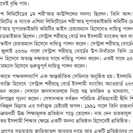
েই বৃদ্ধি পায়।
াদেশ লিমিটেডের ১ম শরী‘আহ কাউন্সিলের সদস্য ছিলেন। তিনি আল-
লিমিটেড ও ব্যাংক এশিয়া লিমিটেডের শরী‘আহ সুপারভাইজরি কমিটির চে
রী‘আহ সুপারভাইজরি কমিটির ভাইস চেয়ারম্যান হিসেবেও দায়িত্ব পা
ডভাইজার ছিলেন। সেন্ট্রাল শরীয়াহ্ বোর্ড ফর ইসলামী ব্যাংকস্ অব ব
াইস চেয়ারম্যান হিসেবে দায়িত্ব পালন করেন। সেন্ট্রাল শরীয়াহ্ বোর্ডের 
ুলাই ২০০৮ সালে সেন্ট্রাল শরীয়াহ্ বোর্ডের উপ-নির্বাচনে তিনি চে
ম্যান হিসেবে অত্যন্ত দক্ষতার সাথে দায়িত্ব পালন করেন। একই সাথে 
ারম্যান হিসেবে গুরুত্বপূর্ণ দায়িত্ব পালন করেন।
াকাতে পক্ষকালব্যাপি এক আন্তর্জাতিক সেমিনার অনুষ্ঠিত হয়। ইসলামি 
ক্তি হিসেবে ‘সেন্ট্রাল শরীয়াহ্ বোর্ড ইসলামী ব্যাংকিং অ্যাওয়ার্ড ২
গ গমন করেন। সেখানে জনসাধারণকে নিয়ে বহু মসজিদ ও মাদরাসা, 
গন্তের সূচনা করেন। সেখানকার সর্বজন পরিচিত ঐতিহ্যবাহী দ্বীনি শিক্ষ
হুল মিল্লাত এর সর্বাত্মক চেষ্টারই ফসল। ১৯৯১ সালে তিনি রাজধা
তিক্রমধর্মী উচ্চ শিক্ষামূলক প্রতিষ্ঠান গড়ে তোলেন। নাম দেন মারকাযু
 ইসলামী শিক্ষার ক্ষেত্রে একটি অনন্য প্রতিষ্ঠান হিসেবেই প্রতিষ্ঠিত।
ধরা গ্রুপের সহায়তায় জামিআতুল আবরার নামে আর একটি প্রতিষ্ঠানের গ