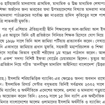
 হাটহাজারি মাদরাসায় প্রাথমিক, মাধ্যমিক ও উচ্চ মাধ্যমিক লেখাপড়
চ শিক্ষা অর্জনের জন্য ভারতের তথা উপমহাদেশের বিখ্যাত মাদরাসা দা
সা পাঠ্যক্রমের সর্বোচ্চ স্তর দাওরায়ে হাদিস কৃতিত্বের সঙ্গে প
্রি লাভকারী মুফতি।
র পূর্ব এশিয়ার ঐতিহ্যবাহী দ্বীনি শিক্ষাকেন্দ্র আল-জামিয়া আল ই
এর আহ্বানে তিনি ওই প্রতিষ্ঠানে সিনিয়র শিক্ষক হিসেবে যোগ দিয়ে ত
েষে ১৯৬৮ সালে তিনি আল জামিয়া পটিয়ায় প্রত্যাবর্তন করেন। সেখ
তিনি একাধারে জামিয়ার প্রধান মুফতি, সহকারী মহাপরিচালক ও শিক্ষা
িসে সর্বোচ্চ কিতাব বুখারী শরীফের ১ম খণ্ডের পাঠদান করেন। আ
 একশ’ সদস্য বিশিষ্ট ইফতা বোর্ডের চেয়ারম্যান ছিলেন। মৃত্যুর 
 প্রতিষ্ঠান নিয়ে গঠিত ‘তানযীমুল মাদারিস আদ্বীনিয়্যা বাংলাদেশ’ (উত্ত
.) ইসলামি শরিয়াভিত্তিক ব্যাংকিং-এর ক্ষেত্রেও অনন্য অবদান রাখ
েন। ইসলামিক রিসার্চ সেন্টার বসুন্ধরায় তিনিই সর্বপ্রথম ২০০২ সাল
ামি ব্যাংকিং ও অর্থনীতিকে এদেশের আলেম, ওলামা ও মাদরাসা পড়ুয়াদ
রেরও আয়োজন করেন তিনি। ২০০৬ সালে ১৫ দিন ব্যাপি এক অর্থনৈতিক 
ার বাংলাদেশের আলেম ওলামাদের ইসলামি অর্থনীতি ও ব্যাংকিং এর 