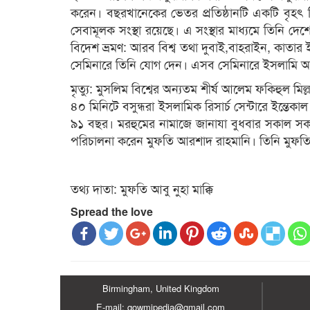
করেন। বছরখানেকের ভেতর প্রতিষ্ঠানটি একটি বৃহৎ শি
সেবামূলক সংস্থা রয়েছে। এ সংস্থার মাধ্যমে তিনি দেশে
বিদেশ ভ্রমণ: আরব বিশ্ব তথা দুবাই,বাহরাইন, কাতার ইত্
সেমিনারে তিনি যোগ দেন। এসব সেমিনারে ইসলামি অর্থন
মৃত্যু: মুসলিম বিশ্বের অন্যতম শীর্ষ আলেম ফকিহুল মি
৪০ মিনিটে বসুন্ধরা ইসলামিক রিসার্চ সেন্টারে ইন্তেকা
৯১ বছর। মরহুমের নামাজে জানাযা বুধবার সকাল সক
পরিচালনা করেন মুফতি আরশাদ রাহমানি। তিনি মুফ
তথ্য দাতা: মুফতি আবু নুহা মাক্কি
Spread the love
Birmingham, United Kingdom
E-mail: qowmipedia@gmail.com