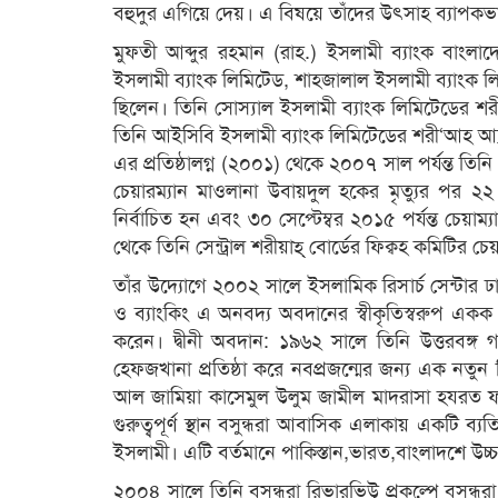
বহুদুর এগিয়ে দেয়। এ বিষয়ে তাঁদের উৎসাহ ব্যাপকভাব
মুফতী আব্দুর রহমান (রাহ.) ইসলামী ব্যাংক বাংল
ইসলামী ব্যাংক লিমিটেড, শাহ্জালাল ইসলামী ব্যাংক 
ছিলেন। তিনি সোস্যাল ইসলামী ব্যাংক লিমিটেডের শ
তিনি আইসিবি ইসলামী ব্যাংক লিমিটেডের শরী‘আহ আ্যা
এর প্রতিষ্ঠালগ্ন (২০০১) থেকে ২০০৭ সাল পর্যন্ত তিনি ভ
চেয়ারম্যান মাওলানা উবায়দুল হকের মৃত্যুর পর ২২ জ
নির্বাচিত হন এবং ৩০ সেপ্টেম্বর ২০১৫ পর্যন্ত চেয়া
থেকে তিনি সেন্ট্রাল শরীয়াহ্ বোর্ডের ফিক্বহ কমিটির চেয়
তাঁর উদ্যোগে ২০০২ সালে ইসলামিক রিসার্চ সেন্টার ঢ
ও ব্যাংকিং এ অনবদ্য অবদানের স্বীকৃতিস্বরুপ একক ব্য
করেন। দ্বীনী অবদান: ১৯৬২ সালে তিনি উত্তরবঙ্
হেফজখানা প্রতিষ্ঠা করে নবপ্রজন্মের জন্য এক নতুন দি
আল জামিয়া কাসেমুল উলুম জামীল মাদরাসা হযরত ফকি
গুরুত্বপূর্ণ স্থান বসুন্ধরা আবাসিক এলাকায় একটি ব্য
ইসলামী। এটি বর্তমানে পাকিস্তান,ভারত,বাংলাদশে উচ্চতর
২০০৪ সালে তিনি বসুন্ধরা রিভারভিউ প্রকল্পে বসুন্