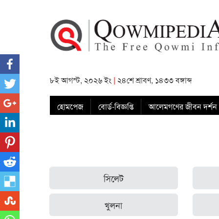
৮ই আগস্ট, ২০২৬ ইং
|
২৪শে শ্রাবণ, ১৪৩৩ বঙ্গাব্দ
হোমপেজ
বোর্ড-বিজ্ঞপ্তি
আলেমগণের জীবন দর্শন
সিলেট
খুলনা