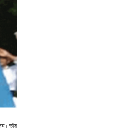
েন। তাঁর