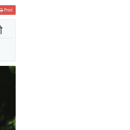
Print
ী