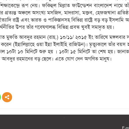
ক্ষাকেন্দ্রে রূপ নেয়। ফকিহুল মিল্লাত ফাউন্ডেশন বাংলাদেশ নামে ত
র প্রত্যন্ত অঞ্চলে অসংখ্য মসজিদ, মাদরাসা, মক্তব, হেফজখানা প্রতিষ্
যাদি রাষ্ট্র এবং ভারত ও পাকিস্তানসহ বিভিন্ন রাষ্ট্রে বড় বড় ইসলামি অ
ীতির উপর তাঁর গবেষণালব্ধ বিভিন্ন প্রবন্ধ খুবই সমাদৃত হয়।
ল্লাত মুফতি আবদুর রহমান (রাহ.) ১০/১১/ ২০১৫ ইং তারিখে মঙ্গলবার সন্
ল করেন (ইন্নালিল্লাহে ওয়া ইন্না ইলাইহি রাজিঊন)। মৃত্যুকালে তাঁর বয়স
াল ১০টা ১০ মিনিটে শুরু হয় । ১০টা ১৫ মিনিটে তা শেষ হয়। জানাজ
তি আবদুর রহমানের বড় ছেলে। এতে যোগ দেন অগণিত মানুষ।
E-m