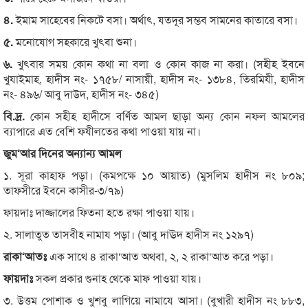
৪.
ইমাম সাহেবের নিকটে বসা। অর্থাৎ, যতদূর সম্ভব সামনের কাতারে বসা।
৫.
মনোযোগ সহকারে খুৎবা শুনা।
৬.
খুৎবার সময় কোন কথা না বলা ও কোন কাজ না করা। (সহীহ ইবনে
খুযাইমাহ, হাদীস নং- ১৭৫৮/ নাসায়ী, হাদীস নং- ১৩৮৪, তিরমিযী, হাদীস
নং- ৪৯৬/ আবু দাউদ, হাদীস নং- ৩৪৫)
বি.দ্র.
কোন সহীহ হাদীসে বর্ণিত আমল ছাড়া অন্য কোন নফল আমলের
ব্যাপারে এত বেশি ফযীলতের কথা পাওয়া যায় না।
জুম
‘
আর
দিনের
অন্যান্য
আমল
১. সূরা কাহাফ পড়া। (কমপক্ষে ১০ আয়াত) (মুসলিম হাদীস নং ৮০৯;
তাফসীরে ইবনে কাসীর-৩/৭৯)
ফায়দাঃ দাজ্জালের ফিতনা হতে রক্ষা পাওয়া যায়।
২. সালাতুত তাসবীহ নামায পড়া। (আবু দাঊদ হাদীস নং ১২৯৭)
রাকা‘আতঃ
এক সাথে ৪ রাকা‘আত অথবা, ২, ২ রাকা‘আত করে পড়া।
ফায়দাঃ
সকল প্রকার গুনাহ থেকে মাফ পাওয়া যায়।
৩. উত্তম পোশাক ও খুশবু লাগিয়ে নামাযে আসা। (বুখারী হাদীস নং ৮৮৩,