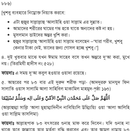
৮৮৬)
[খুশবু ব্যবহারে নিম্নোক্ত নিয়্যত করবে:
এটা হুজুর সাল্লাল্লাহু ‘আলাইহি ওয়া সাল্লাম এর সুন্নাত।
আমাদের শরীরের ঘামের গন্ধ হতে যাতে অন্যদের কষ্ট না হয়।
মুসলমান ভাইদের অন্তর খুশি করা।
হুজুর সাল্লাল্লাহু ‘আলাইহি ওয়া সাল্লাম বলেছেন –“যারা গরীব, খুশবু
কেনার টাকা নেই, তাদের জন্য গোসল হচ্ছে খুশবু।”]
৪. দুই খুতবার মাঝে যখন ঈমাম সাহেব বসে তখন অন্তরে দু‘আ করা, মুখে
নয়। (তিরমিযী হাদীস নং ৫২৮)
ফায়দাঃ
এ সময় দু‘আ কবুল হওয়ার ওয়াদা রয়েছে।
৫. আছরের পর ৮০ বার এই দুরুদ শরীফ পড়া- (আদদুররু মানযুদ ফিন
সালাতি ওয়াস সালামি আলা সাহিবিল মাকামিল মাহমুদ-পৃষ্ঠা ১৬০)
اَللَّهُمَّ
صَلِّ
عَلَى
مُحَمَّدَن
النَّبِيِّ
الأمِّيِّ
وَعَلَى
الِه
وَسَلِّمْ
تَسْلِيْمًا
(আল্লাহুম্মা সাল্লি ‘আলা মুহাম্মাদিনীন নাবিয়্যিলি উম্ম্যিয়্যি ওয়া ‘আলা আলিহি
ওয়া সাল্লিম তাসলিমা)
ফায়দাঃ
আল্লাহপাক ৮০ বৎসরের গুনাহ মাফ করে দিবেন। যদি গুনাহ না
থাকে তবে জান্নাতে তার মর্তবা বৃদ্ধি করবেন এবং তার আমল নামায় ৮০