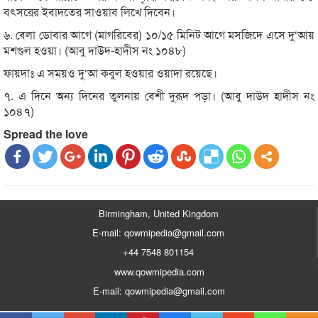
বৎসরের ইবাদতের সাওয়াব লিখে দিবেন।
৬. বেলা ডোবার আগে (মাগরিবের) ১০/১৫ মিনিট আগে মসজিদে এসে দু‘আয়
মশগুল হওয়া। (আবু দাউদ-হাদীস নং ১০৪৮)
ফায়দাঃ এ সময়ও দু‘আ কবুল হওয়ার ওয়াদা রয়েছে।
৭. এ দিনে অন্য দিনের তুলনায় বেশী দুরূদ পড়া। (আবু দাউদ হাদীস নং
১০৪৭)
Spread the love
Birmingham, United Kingdom
E-mail: qowmipedia@gmail.com
+44 7548 801154
www.qowmipedia.com
E-mail: qowmipedia@gmail.com