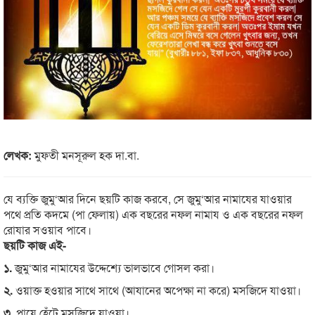
লেখক:
মুফতী মনসূরুল হক দা.বা.
যে ব্যক্তি জুমু‘আর দিনে ছয়টি কাজ করবে, সে জুমু‘আর নামাযের যাওয়ার
পথে প্রতি কদমে (পা ফেলায়) এক বছরের নফল নামায ও এক বছরের নফল
রোযার সওয়াব পাবে।
ছয়টি কাজ
এই-
১.
জুমু‘আর নামাযের উদ্দেশ্যে ভালভাবে গোসল করা।
২.
ওয়াক্ত হওয়ার সাথে সাথে (আযানের অপেক্ষা না করে) মসজিদে যাওয়া।
৩.
পায়ে হেঁটে মসজিদে যাওয়া।