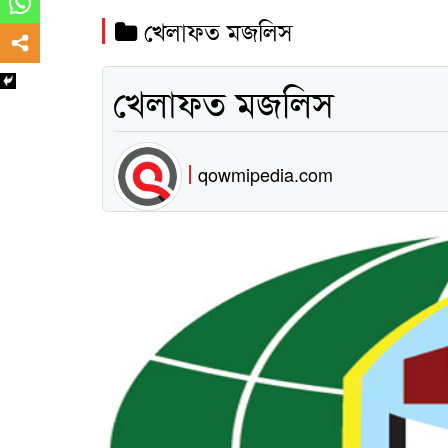
খেলাফত মজলিস
খেলাফত মজলিস
qowmipedia.com