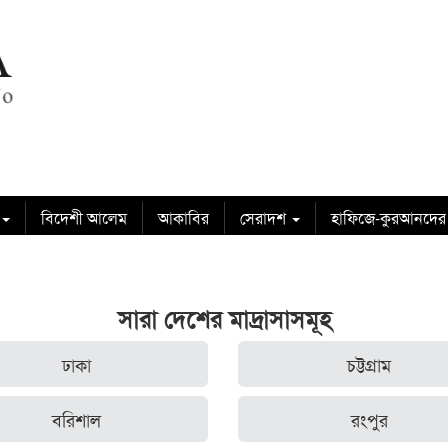
বিদেশী আলেম
আকাবির
সেরাদশ
হাফিজে-কুরআনদের
সারা দেশের মাদ্রাসাসমূহ
ঢাকা
চট্টগ্রাম
বরিশাল
রংপুর