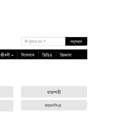
 জীবনী
সিলেবাস
ভিডিও
জিজ্ঞাসা
রাজশাহী
ময়মনসিংহ