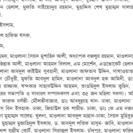
েলাল, মুফতি সাইয়্যেদুর রহমান, মুহাদ্দিস শেখ মুহাম্মদ সালাহ
ন,
 ইসলাম,
দুল হাফিজ খসরু,
ম,
আহমদ, মাওলানা সৈয়দ মুশাহিদ আলী, অধ্যাপক বজলুর রহমান, মাওলা
িন্নত আলী, মাওলানা আহমদ বিলাল, এম মোর্শেদ, এডভোকেট হেলাল 
াওলানা আবদুল কাইউম সুবহানী, মাওলানা আফতাব উদ্দিন, সাখাওয়া
ন চৌধুরী, মুফতি আবদুল হামিদ, মাওলানা আবদুল হক আমিনী, ডা
াজ্জাক, খন্দকার সাহাবউদ্দিন আহমদ, তাওহিদুল ইসলাম তুহিন, 
উত্তরের সভাপতি ও সাধারণ সম্পাদকগণ এবং ৩৫ জন মহিলা সদস্য। অ
ফারুক বর্ণভী- মৌলভীবাজার, ডাঃ আবদুল্লাহ খান- ঢাকা, মাওলানা 
াউস বিন ইসহাক- ঢাকা, জিয়াউল হক শামীম- ঢাকা, ডাঃ কে এম নজ
া মুহাম্মদ সালেহ- খুলনা, মাওলানা আবদুল মান্নান-ঢাকা, সৈয়দ মুহিবু
ক মুহাম্মদ মুজাহিদুল ইসলাম, ড. আবদুল লতিফ মাসুম- জাবি, মাওলা
শ সুপ্রীম কোর্ট, মাওলানা সিরাজুল ইসলাম- চাঁদপুর, মাওলানা ফর