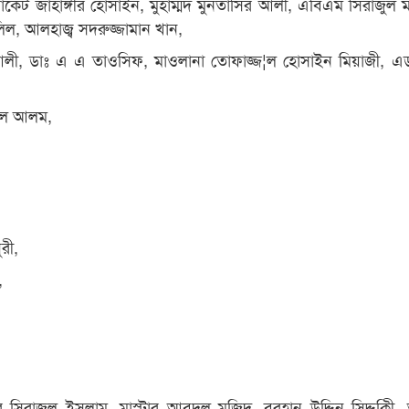
ট জাহাঙ্গীর হোসাইন, মুহাম্মদ মুনতাসির আলী, এবিএম সিরাজুল মা
ল, আলহাজ্ব সদরুজ্জামান খান,
, ডাঃ এ এ তাওসিফ, মাওলানা তোফাজ্জ¦ল হোসাইন মিয়াজী, 
ুল আলম,
রী,
,
ার সিরাজুল ইসলাম, মাস্টার আবদুল মজিদ, বুরহান উদ্দিন সিদ্দকিী,