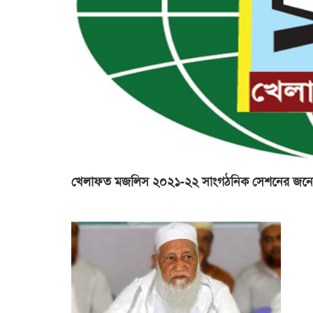
খেলাফত মজলিস ২০২১-২২ সাংগঠনিক সেশনের জন্যে গঠিত