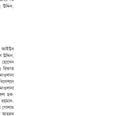
 উদ্দিন,
না আইউব
উদ্দিন,
ত হোসেন
ঃ রিফাত
মাওলানা
ধিবেশনে
মাওলানা
রুল হক-
র রহমান-
না গোলাম
িদ আহমদ