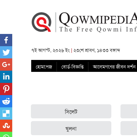
৭ই আগস্ট, ২০২৬ ইং
|
২৩শে শ্রাবণ, ১৪৩৩ বঙ্গাব্দ
হোমপেজ
বোর্ড-বিজ্ঞপ্তি
আলেমগণের জীবন দর্শন
সিলেট
খুলনা