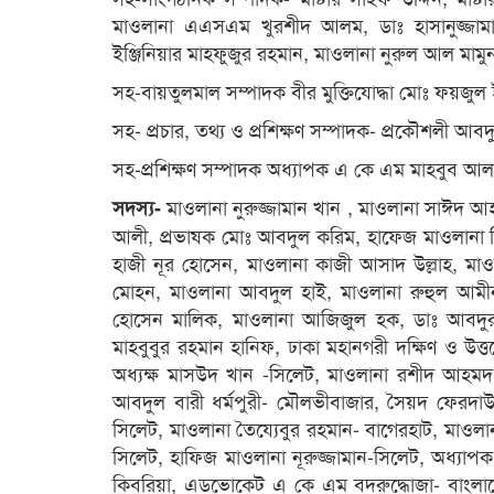
মাওলানা এএসএম খুরশীদ আলম, ডাঃ হাসানুজ্জামান হ
ইঞ্জিনিয়ার মাহফুজুর রহমান, মাওলানা নুরুল আল মামু
সহ-বায়তুলমাল সম্পাদক বীর মুক্তিযোদ্ধা মোঃ ফয়জুল
সহ- প্রচার, তথ্য ও প্রশিক্ষণ সম্পাদক- প্রকৌশলী আব
সহ-প্রশিক্ষণ সম্পাদক অধ্যাপক এ কে এম মাহবুব আল
মাওলানা নুরুজ্জামান খান , মাওলানা সাঈদ 
সদস্য-
আলী, প্রভাষক মোঃ আবদুল করিম, হাফেজ মাওলানা জ
হাজী নূর হোসেন, মাওলানা কাজী আসাদ উল্লাহ, ম
মোহন, মাওলানা আবদুল হাই, মাওলানা রুহুল আমী
হোসেন মালিক, মাওলানা আজিজুল হক, ডাঃ আবদুর র
মাহবুবুর রহমান হানিফ, ঢাকা মহানগরী দক্ষিণ ও 
অধ্যক্ষ মাসউদ খান -সিলেট, মাওলানা রশীদ আহমদ 
আবদুল বারী ধর্মপুরী- মৌলভীবাজার, সৈয়দ ফেরদ
সিলেট, মাওলানা তৈয্যেবুর রহমান- বাগেরহাট, মাওলান
সিলেট, হাফিজ মাওলানা নূরুজ্জামান-সিলেট, অধ্যাপ
কিবরিয়া, এডভোকেট এ কে এম বদরুদ্ধোজা- বাংলাদে