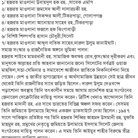
১/ হজরত মাওলানা উবায়দুল হক রহ. ,সাবেক এমপি
২/ হজরত মাওলানা জমসেদ আলী লালারচকী রহ.
৩/ হজরত মাওলানা সিকন্দর আলী,টিকরপাড়া, গোলাপগঞ্জ
৪/ হজরত মাওলানা আনোয়ার সাহেব রহ.,টিকরপাড়া
৫/ হজরত মাওলানা ফজলে হক ঝিংগাবাড়ী
৬/ বিশিষ্ট শিল্পপতি হাসান চৌধুরী,সিলেট
৭/ হজরত মাওলানা আব্দুল লতিফ সাহেব,দারুল উলুম কানাইঘাট।
সমাজ সংস্কার ও রাজনৈতিক অঙ্গনে ভূমিকা পালন:
হজরত শাইখে মামরখানী রহ. সামাজিক অবক্ষয় রোধ,কুসংস্কার দূরীকরণ এবং
মানুষকে আল্লাহর প্রতি আহবান জানানোর জন্যে সিলেটের সর্বত্রই ওয়াজ
মাহফিল,সভা-সেমিনার ও সমাবেশে আজীবন জাতিকে দিকনির্দেশনা দিয়ে
গেছেন। দেশ ও জাতীর ভাগ্যন্নোয়ন ও আর্থসামাজিক উন্নয়নে সেই ছাত্র জীনন
থেকেই তিনি রাজনীতির সাথে জড়িত ছিলেন। দারুল উলুম দেওবন্দে
পড়াশোনা অবস্থায় তিনি তৎকালীন সময়ে আসাম প্রাদেশিক ছাত্র সংগঠনের
জেনারেল সেক্রেটারির দায়িত্ব পালন করেন। ব্রিটিশ খেদাও আন্দোলনে তিনি
হজরত মাদানী রহ. এর সাথে ভারতের বিভিন্ন অঞ্চল সফর করেন। সেসময়
তিনি জমিয়তে উলামায়ে হিন্দের একজন ডাকসাইটে নেতা ছিলেন। ১৯৪৭
সালে পাকিস্তান প্রতিষ্টার পর তিনি হজরত শিব্বির আহমদ উসমানী রহ. মুফতি
মাহমুদ রহ. প্রমুখের নেতৃত্বে জমিয়তে উলামায়ে ইসলাম সিলেট জেলায়
সংগঠকের দায়িত্ব পালন করেন। এ সময় তিনি আইয়ুব শাহীর বিরুদ্ধে তীব্র
আন্দোলনে ঝাপিয়ে পড়েন।