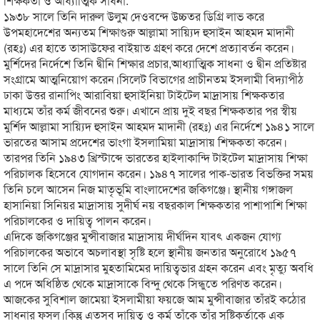
শিক্ষকতা ও আধ্যাত্মিক সাধনা:
১৯৩৮ সালে তিনি দারুল উলুম দেওবন্দে উচ্চতর ডিগ্রি লাভ করে
উপমহাদেশের অন্যতম শিক্ষাগুরু আল্লামা সায়্যিদ হুসাইন আহমদ মাদানী
(রহঃ) এর হাতে তাসাউফের বাইয়াত গ্রহণ করে দেশে প্রত্যাবর্তন করেন।
মুর্শিদের নির্দেশে তিনি দ্বীনি শিক্ষার প্রচার,আধ্যাত্মিক সাধনা ও দ্বীন প্রতিষ্টার
সংগ্রামে আত্মনিয়োগ করেন।সিলেট বিভাগের প্রাচীনতম ইসলামী বিদ্যাপীঠ
ঢাকা উত্তর রানাপিং আরাবিয়া হুসাইনিয়া টাইটেল মাদ্রাসায় শিক্ষকতার
মাধ্যমে তাঁর কর্ম জীবনের শুরু। এখানে প্রায় দুই বছর শিক্ষকতার পর স্বীয়
মুর্শিদ আল্লামা সায়্যিদ হুসাইন আহমদ মাদানী (রহঃ) এর নির্দেশে ১৯৪১ সালে
ভারতের আসাম প্রদেশের ভাংগা ইসলামিয়া মাদ্রাসায় শিক্ষকতা করেন।
তারপর তিনি ১৯৪৩ খ্রিস্টাব্দে ভারতের হাইলাকান্দি টাইটেল মাদ্রাসায় শিক্ষা
পরিচালক হিসেবে যোগদান করেন। ১৯৪৭ সালের পাক-ভারত বিভক্তির সময়
তিনি চলে আসেন নিজ মাতৃভূমি বাংলাদেশের জকিগঞ্জে। স্থানীয় গঙ্গাজল
হাসানিয়া সিনিয়র মাদ্রাসায় সুদীর্ঘ নয় বছরকাল শিক্ষকতার পাশাপাশি শিক্ষা
পরিচালকের ও দায়িত্ব পালন করেন।
এদিকে জকিগঞ্জের মুন্সীবাজার মাদ্রাসায় দীর্ঘদিন যাবৎ একজন যোগ্য
পরিচালকের অভাবে অচলাবস্থা সৃষ্টি হলে স্থানীয় জনতার অনুরোধে ১৯৫৭
সালে তিনি সে মাদ্রাসার মুহতামিমের দায়িত্বভার গ্রহন করেন এবং মৃত্যু অবধি
এ পদে অধিষ্ঠিত থেকে মাদ্রাসাকে বিন্দু থেকে সিন্ধুতে পরিণত করেন।
আজকের সুবিশাল জামেয়া ইসলামীয়া ফয়জে আম মুন্সীবাজার তাঁরই কঠোর
সাধনার ফসল।কিন্তু এতসব দায়িত্ব ও কর্ম তাঁকে তাঁর সৃষ্টিকর্তাকে এক