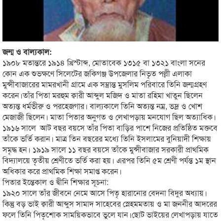
জন্ম ও বাল্যকাল:
১৯০৮ মতান্তরে ১৯১৪ খ্রিস্টাব্দ, মোতাবেক ১৩১৫ বা ১৩২১ বাংলা সনের
কোন এক শুভক্ষণে সিলেটের জকিগঞ্জ উপজেলার নিভৃত পল্লী এলাকা
মুন্সীবাজারের মামরখানী গ্রামে এক সম্ভ্রান্ত মুসলিম পরিবারে তিনি জন্মগ্রহণ
করেন।তাঁর পিতা মরহুম ক্বারী আব্দুল মজিদ ও মাতা রহিমা খাতুন ছিলেন
অত্যন্ত ধর্মভীরু ও পরহেজগার। বাল্যকালে তিনি অত্যন্ত নম্র, ভদ্র ও খোশ
মেজাজী ছিলেন। মাতা পিতার অনুগত ও লেখাপড়ায় মনযোগ ছিল অত্যাধিক।
১৯১৬ সালে আট বছর বয়সে তাঁর পিতা বাড়ির পাশে নিজের প্রতিষ্ঠিত মক্তবে
তাঁকে ভর্তি করান। মাত্র তিন বছরের মধ্যে তিনি ইসলামের বুনিয়াদী শিক্ষায়
সমৃদ্ধ হন। ১৯১৯ সালে ১১ বছর বয়সে তাঁকে মুন্সীবাজার সরকারী প্রাথমিক
বিদ্যালয়ে তৃতীয় শ্রেণীতে ভর্তি করা হয়। এরপর তিনি ৫ম শ্রেণী পর্যন্ত ১ম স্থান
অধিকার করে প্রাথমিক শিক্ষা সমাপ্ত করেন।
পিতার ইন্তেকাল ও দ্বীনি শিক্ষার সূচনা:
১৯২০ সালে তাঁর জীবনে নেমে আসে পিতৃ হারানোর বেদনা বিদুর অধ্যায়।
কিন্তু বড় ভাই ক্বারী আব্দুস সামাদ সাহেবের স্নেহমমতায় ও মা জননীর আদরের
ফলে তিনি পিতৃশোক সাময়িকভাবে ভুলে যান।ছোট ভাইয়ের লেখাপড়ায় যাতে