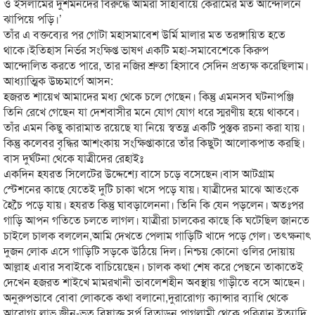
ও ইসলামের দুশমনদের বিরুদ্ধে আমরা সাহাবায়ে কেরামের মত আন্দোলনে
ঝাপিয়ে পড়ি।’
তাঁর এ বক্তব্যের পর গোটা মহাসমাবেশ উর্মি মালার মত তরঙ্গায়িত হতে
থাকে।ইতিহাস নির্ভর সংক্ষিপ্ত ভাষণ একটি মহা-সমাবেশেকে কিরুপ
আন্দোলিত করতে পারে, তার নজির শ্রুতা হিসাবে সেদিন প্রত্যক্ষ করেছিলাম।
আধ্যাত্মিক উচ্চমার্গে আসন:
হজরত শায়েখ আমাদের মধ্য থেকে চলে গেছেন। কিন্তু এমনসব ঘটনাপঞ্জি
তিনি রেখে গেছেন যা দেশবাসীর মনে যোগ যোগ ধরে স্মরণীয় হয়ে থাকবে।
তাঁর এমন কিছু কারামাত রয়েছে যা নিয়ে স্বতন্ত্র একটি পুস্তক রচনা করা যায়।
কিন্তু কলেবর বৃদ্ধির আশংকায় সংক্ষিপ্তাকারে তাঁর কিছুটা আলোকপাত করছি।
বাস দুর্ঘটনা থেকে যাত্রীদের রেহাইঃ
একদিন হযরত সিলেটের উদ্দেশ্যে বাসে চড়ে বসেছেন।বাস আটগ্রাম
স্টেশনের কাছে যেতেই দুটি চাকা খসে পড়ে যায়। যাত্রীদের মাঝে আতংকে
হৈচৈ পড়ে যায়। হযরত কিন্তু ঘাবড়ালেননা। তিনি কি যেন পড়লেন। অতঃপর
গাড়ি আপন গতিতে চলতে লাগল। যাত্রীরা চালকের কাছে কি ঘটেছিল জানতে
চাইলে চালক বললেন,আমি দেখতে পেলাম গাড়িটি খাদে পড়ে গেল। তৎক্ষনাৎ
দুজন লোক এসে গাড়িটি সড়কে উঠিয়ে দিল। নিশ্চয় কোনো ওলির দোয়ায়
আল্লাহ এবার সবাইকে বাচিয়েছেন। চালক কথা শেষ করে পেছনে তাকাতেই
দেখেন হজরত শাইখে মামরখানী ভাবলেশহীন অবস্থায় গাড়ীতে বসে আছেন।
অনুরুপভাবে বোবা লোককে কথা বলানো,দুরারোগ্য ক্যান্সার ব্যাধি থেকে
আরোগ্য লাভ,জ্বীন-ভূত,বিষাক্ত সর্প বিতাড়ন,পাগলামী থেকে পরিত্রান ইত্যাদি