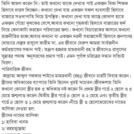
তিনি আমল করেন নি। তাই কখনো তাকে দেখতে পাই একজন বিজ্ঞ শিক্ষক
হিসাবে দারস দিচ্ছেন। কখনো দেখা যায় একজন সফল ব্যবসায়ী হিসাবে
বাজারে সওদাপাতি নিয়ে উপস্থিত। কখনো দেখা যায় কাস্তে কোদাল হাতে
একজন গেঁয়ো কৃষকের বেশে,আবার কখনো গৃহকর্তা হিসাবে বাজারের ফর্দ
নিয়ে কেনাকাটা করছেন পরিবারের জন্য। কখনো বিচারেকের আসনে,কখনো
রাজনীতির মঞ্চে,আবার কখনো বা একজন দরদী সমাজসেবী হিসাবে জনগণের
দোয়ারে।বস্তুত রাসুলে কারীম সা. এর জীবনে যেরুপ আমরা সার্বজনীন
কর্মপ্রয়াসের সন্ধান পাই। তদ্রূপ হজরত মামরখানী রহ.’র জীবনেও রাসুলের
সুন্নাহর পদাঙ্ক অনুসরণের প্রমাণ পাই। এমন পূর্ণাঙ্গ চরিত্রের সন্ধান সত্যিই
বিরল।
পারিবারিক জীবন:
আল্লামা আব্দুল গফফার শাইখে মামরখানী (রহঃ) জীবনে চারটি বিবাহ করেন।
স্ত্রীদের অধিকারের ব্যাপারে তিনি ছিলেন খুবই সচেতন।জীবদ্দশায় তিনি
কখনো কোনো স্ত্রীর হক ও অধিকার নষ্ট করেন নি।প্রথম স্ত্রীর গর্ভে ২ ছেলে ও ৫
মেয়ে জন্মলাভ করেন।দ্বিতীয় স্ত্রীর গর্ভে ৪ ছেলে ও ২ মেয়ে এবং তৃতীয় স্ত্রীর
গর্ভে ৪ ছেলে ও ১ মেয়ে জন্মলাভ করেন।নীচে স্ত্রী ও ছেলেমেয়েদের নামের
তালিকা দেওয়া হল:
স্ত্রীদের নামের তালিকা
১/ হাবিবা খানম
২/ রহমতুন্নেছা