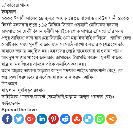
৮/ তাহেরা খানম
ইন্তেকাল:
২০০২ ঈসায়ী সালের ১৮ জুন,৫ আষাঢ় ১৪০৯ বাংলা,৬ রবিউস সানী ১৪২৩
হিজরী মঙ্গলবার দুপুর ১.১৫ মিনিটে সিলেট ওসমানী মেডিকেল কলেজ
হাসপাতালে এ কীর্তিমান মনীষী সবাইকে শোক সাগরে ভাসিয়ে তাঁর পরম
প্রভুর সান্নিধ্যে চলে যান।ইন্নালিল্লাহি ওয়া ইন্না ইলাইহি রাজিউন। পরদিন বেলা
২ ঘটিকার সময় মুনশী বাজার মাদ্রাসা মাঠে লাখো জনতার অংশগ্রহণে তাঁর
নামাজে জানায় অনুষ্ঠিত হয়। হযরতের জ্যেষ্ঠ ছাহেবজাদা মাওলানা শায়খ
আবদুস সাত্তার সাহেব জানাজার জামাতের ইমামতি করেন। মুনশী বাজার
মাদ্রাসা মসজিদের সামনে তাঁকে সমাহিত করা হয়।
মহান আল্লাহ তায়ালা আল্লামা আব্দুল গফফার শাইখে মামরখানী (রহঃ) কে
জান্নাতুল ফিরদাউসের সর্বোচ্চ মাক্বাম দান করুন।আমিন।
লিখেছেন-
মাওলানা মুখলিছুর রহমান
সাহিত্যিক-গবেষক,জয়েন্ট সেক্রেটারি,আল্লামা আব্দুল গফফার (রহঃ)
ফাউন্ডেশন।
Spread the love