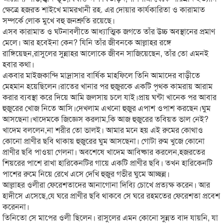
ক্ষেত্রে হজরত শাইখে মামরখানী রহ. এর দোয়ার কার্যকারিতা ও কারামাত
সম্পর্কে লোক মুখে বহু জনশ্রুতি রয়েছে।
এসব কারামাত ও ঘটনাবলীতে আধ্যাত্মিক জগতে তাঁর উচ্চ অবস্থানের প্রমাণ
মেলে। আর হবেইনা কেন? যিনি তাঁর জীবনকে আল্লাহর রঙ্গে
রাঙ্গিয়েছন,রাসুলের সুন্নাহর আলোকে জীবন সাজিয়েছেন, তাঁর তো এমনই
হবার কথা।
একবার মাইজকান্দি মাদ্রাসার বার্ষিক মাহফিলে তিনি আমাদের বাড়ীতে
মেহমান হয়েছিলেন।রাতের খানার পর হুজুরকে একটি পৃথক কামরায় আরাম
করার ব্যবস্থা করে দিয়ে আমি জলসায় চলে যাই।প্রায় ঘন্টা খানেক পর আবার
হুজুরের খোজ নিতে আসি।দেখলাম এখনো হুজুর এপাশ ওপাশ করছেন।ঘুম
আসছেনা।খাদেমকে জিজ্ঞেস করলাম,কি আজ হুজুরের তবিয়ত ভাল নেই?
খাদেম বললেন,না শরীর তো ভালই। আমার মনে হয় এই রুমের কোথাও
কোনো প্রাণীর ছবি থাকায় হুজুরের ঘুম আসছেনা। গোটা রুম খুজে কোনো
প্রাণীর ছবি পাওয়া গেলনা। অবশেষে খাদেম আবিষ্কার করলেন,হজরতের
শিয়রের পাশে রাখা হারিকেনটির গায়ে একটি প্রাণীর ছবি। তখন হারিকেনটি
পাশের রুমে নিয়ে রেখে এসে দেখি হুজুর গভীর ঘুমে আচ্ছন্ন।
আল্লাহর ওলীরা ফেরেশতাদের আনাগোনা দিব্যি চোখে প্রত্যক্ষ করেন। আর
হাদীসে এসেছে,যে ঘরে প্রাণীর ছবি থাকবে সে ঘরে রহমতের ফেরেশতা প্রবেশ
করেননা।
তিনিতো সে মাপের ওলী ছিলেন। রাসুলের এমন কোনো সুন্নত বাদ যায়নি, যা