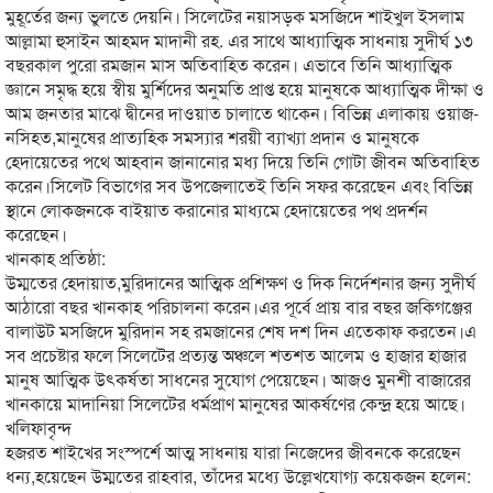
মুহূর্তের জন্য ভুলতে দেয়নি। সিলেটের নয়াসড়ক মসজিদে শাইখুল ইসলাম
আল্লামা হুসাইন আহমদ মাদানী রহ. এর সাথে আধ্যাত্মিক সাধনায় সুদীর্ঘ ১৩
বছরকাল পুরো রমজান মাস অতিবাহিত করেন। এভাবে তিনি আধ্যাত্মিক
জ্ঞানে সমৃদ্ধ হয়ে স্বীয় মুর্শিদের অনুমতি প্রাপ্ত হয়ে মানুষকে আধ্যাত্মিক দীক্ষা ও
আম জনতার মাঝে দ্বীনের দাওয়াত চালাতে থাকেন। বিভিন্ন এলাকায় ওয়াজ-
নসিহত,মানুষের প্রাত্যহিক সমস্যার শরয়ী ব্যাখ্যা প্রদান ও মানুষকে
হেদায়েতের পথে আহবান জানানোর মধ্য দিয়ে তিনি গোটা জীবন অতিবাহিত
করেন।সিলেট বিভাগের সব উপজেলাতেই তিনি সফর করেছেন এবং বিভিন্ন
স্থানে লোকজনকে বাইয়াত করানোর মাধ্যমে হেদায়েতের পথ প্রদর্শন
করেছেন।
খানকাহ প্রতিষ্ঠা:
উম্মতের হেদায়াত,মুরিদানের আত্মিক প্রশিক্ষণ ও দিক নির্দেশনার জন্য সুদীর্ঘ
আঠারো বছর খানকাহ পরিচালনা করেন।এর পূর্বে প্রায় বার বছর জকিগঞ্জের
বালাউট মসজিদে মুরিদান সহ রমজানের শেষ দশ দিন এতেকাফ করতেন।এ
সব প্রচেষ্টার ফলে সিলেটের প্রত্যন্ত অঞ্চলে শতশত আলেম ও হাজার হাজার
মানুষ আত্মিক উৎকর্ষতা সাধনের সুযোগ পেয়েছেন। আজও মুনশী বাজারের
খানকায়ে মাদানিয়া সিলেটের ধর্মপ্রাণ মানুষের আকর্ষণের কেন্দ্র হয়ে আছে।
খলিফাবৃন্দ
হজরত শাইখের সংস্পর্শে আত্ম সাধনায় যারা নিজেদের জীবনকে করেছেন
ধন্য,হয়েছেন উম্মতের রাহবার, তাঁদের মধ্যে উল্লেখযোগ্য কয়েকজন হলেন: