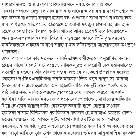
সাধারণ জনতা ও ছাত্র-যুবা তারুন্যের মনে নবচেতনার সৃষ্টি করে।
একবার গঙ্গাজল ঘেছুয়া এলাকায় গান ও নাচের আসর বসার সংবাদ পেলে তা
বন্ধ করতে মাওলানা ফয়জুল হাসান রহ. ও শায়েখ সাথে সাথে রওয়ানা হয়ে
যান।পথিমধ্যে প্রতিপক্ষের আক্রমণে মাওলানা ফয়জুল হাসান রহ. এর হাত
ভেঙ্গে গেলেও তিনি পিছপা হননি। গানের আসর ভেঙ্গেই ঘরে ফিরেছিলেন।
অন্যায়-অসত্য আর ইসলাম বিরোধী ষড়যন্ত্রের জবাবে তিনি বৃদ্ধ বয়সেও
মানসিকভাবে একজন টগবগে তরুণের মত সক্রিয়ভাবে আন্দোলনের অগ্রভাগে
থাকতেন।
এসব আন্দোলনে তার দরদভরা বলিষ্ঠ ভাষণ কর্মীদেরকে অনুপ্রাণিত করত।
১৯৯৪ সালে সিলেট সিটি পয়েন্টে নাস্তিক-মুরতাদ বিরোধী এক মহাসমাবেশে
সভাপতির বক্তব্যে তাঁর সারগর্ভ বক্তব্য এভাবে সংক্ষেপে উপস্থাপন করেনঃ
‘ভাইসব! সংক্ষিপ্ত একটি কথা সবাই মনযোগ দিয়ে শুনুন!রাসুল সা. মায়াজ
ইবনে জাবাল এবং হুজায়ফা আল হিজাযী রাজি. কে দুটি স্থানে গভর্ণর করে
পাঠানোর সময় নসিহত করলেন,পরস্পরে দেখা সাক্ষাৎ করবে। একদিন
হুজাইফা রাজি. মায়াজ ইবনে জাবালকে দেখতে গেলেন, মায়াজের আঙ্গিনায়
গিয়ে দেখলেন মায়াজ রাজি. কোষমুক্ত তরবারি হাতে ঘোড়ায় সওয়ার।
হুজাইফা সালাম বিনিময়ের পর জিজ্ঞেস করলেন,হে মায়াজ!এ অবস্থায় কেন?
হজরত মায়াজ রাজি. সামনে খুটির সাথে বাধা একটি লোককে দেখিয়ে
বললেন,এই লোকটি মুরতাদ হয়ে গেছে। আল্লাহর কসম! এই লোকটিকে হত্যা
করা ছাড়া আমি ঘোড়ার উপর থেকে নামবোনা। ভাইসব আসুন!নাস্তিক-মুরতাদ