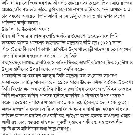
ক্ষতি না হয় সে দিকে অবশ্যই তাঁর বড় ভাইয়ের সযত্ন চেষ্টা ছিল। মায়ের পরম
আগ্রহে তাঁর বড় ভাই তাঁকে মুন্সীবাজার মাদ্রাসায় ভর্তি করে দেন।এখানে মাত্র
চার বছরের অধ্যয়নে তিনি আরবী,বাংলা,উর্দু ও ফার্সি ভাষার উপর বিশেষ
পান্ডিত্য অর্জন করেন।
উচ্চ শিক্ষার উদ্দ্যেশ্যে সফর:
ইসলামী শিক্ষায় ব্যাপক বুৎপত্তি অর্জনের উদ্দ্যেশ্যে ১৯২৬ সালে তিনি
ভারতের আসাম প্রদেশের হাইলাকান্দি মাদ্রাসায় ভর্তি হন। ১৯২৭ সালে
সিলেটের প্রাচীনতম শিক্ষাগার জামিউল উলূম গাছবাড়ী মাদ্রাসায় চলে আসেন
এবং দীর্ঘ আট বছরের ব্যবধানে এখানে তিনি
নাহু,সরফ,বালাগাত,মানতিক,আকাঈদ,
ফিকহ,তাফসীর,উসূলে ফিকহ,হাদীস ও
উসূলে হাদীসের উপর বিশেষ দক্ষতা অর্জন করেন।
গাছবাড়ীতে অধ্যয়নরত অবস্থায় তিনি মাদ্রাসা ছাত্র সংসদের সাধারণ
সম্পাদকের দায়িত্ব পালন করেন।১৯৩৫ সালে উচ্চতর শিক্ষা অর্জনের উদ্দেশ্যে
তিনি বিশ্বের অন্যতম শ্রেষ্ঠ বিদ্যাপীঠ দারুল উলুম দেওবন্দে ভর্তি হন।সেখানে
তিনি দাওরায়ে হাদীস পাশসহ হাদীস,তাফসির,ও ফিকাহর উপর গবেষণা
করেন। দেওবন্দে যাদের সাহচর্য লাভে ধন্য হয়েছিলেন,তাঁদের মধ্যে কুতবে
আলম হজরত মাওলানা সায়্যিদ হুসাইন আহমদ মাদানী রহ. হজরত মাওলানা
সায়্যিদ আসগর হুসাইন দেওবন্দী রহ. শাইখুল আদব হজরত মাওলানা এজায
আলী রহ. এবং হজরত মাওলানা মুফতী মুহাম্মদ শফী রহ. সহ তৎকালীন
জগদ্বিখ্যাত মনিষীদের কথা উল্লেখযোগ্য।