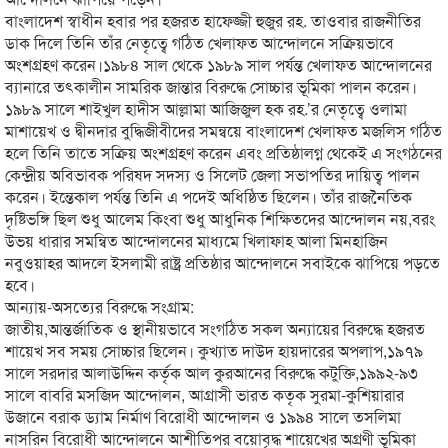
বাংলাদেশ স্বাধীন হবার পর হজরত হাফেজ্জী হুজুর রহ. তাওবার রাজনীতির
ডাক দিলে তিনি তাঁর নেতৃত্বে গঠিত খেলাফত আন্দোলনে সক্রিয়ভাবে
অংশগ্রহণ করেন।১৯৮৪ সাল থেকে ১৯৮৯ সাল পর্যন্ত খেলাফত আন্দোলনের
ব্যানারে তৎকালীন সামরিক জান্তার বিরুদ্ধে সোচ্চার ভূমিকা পালন করেন।
১৯৮৯ সালে শাইখুল হাদীস আল্লামা আজিজুল হক রহ.’র নেতৃত্বে ওলামা
মাশায়েখ ও দ্বীনদার বুদ্ধিজীবীদের সমন্বয়ে বাংলাদেশ খেলাফত মজলিস গঠিত
হলে তিনি তাতে সক্রিয় অংশগ্রহণ করেন এবং প্রতিষ্ঠালগ্ন থেকেই এ সংগঠনের
কেন্দ্রীয় অবিভাবক পরিষদ সদস্য ও সিলেট জেলা সভাপতির দায়িত্ব পালন
করেন। ইন্তেকাল পর্যন্ত তিনি এ পদেই অধিষ্ঠিত ছিলেন। তাঁর রাজনৈতিক
দৃষ্টিভঙ্গি ছিল শুধু আলেম কিংবা শুধু আধুনিক শিক্ষিতদের আন্দোলন নয়,বরং
উভয় ধারার সমন্বিত আন্দোলনের মাধ্যমে খিলাফাহ আলা মিনহাজিন
নবুওয়াহর আদলে ইসলামী রাষ্ট্র প্রতিষ্ঠার আন্দোলনে সবাইকে ঝাপিয়ে পড়তে
হবে।
আন্যায়-অসত্যের বিরুদ্ধে সংগ্রাম:
জাতীয়,আন্তর্জাতিক ও স্থানীয়ভাবে সংগঠিত সকল অন্যায়ের বিরুদ্ধে হজরত
শায়েখ সব সময় সোচ্চার ছিলেন। কুখ্যাত দাউদ হায়দারের অপলাপ,১৯৭৯
সালে সরদার আলাউদ্দিন কর্তৃক আল কুরআনের বিরুদ্ধে কটুক্তি,১৯৯২-৯৩
সালে বাবরি মসজিদ আন্দোলন, আগ্রাসী ভারত কতৃক সুরমা-কুশিয়ারার
উজানে বরাক ড্যাম নির্মাণ বিরোধী আন্দোলন ও ১৯৯৪ সালে তসলিমা
নাসরিন বিরোধী আন্দোলনে আশীতিপর বয়োবৃদ্ধ শায়েখের অগ্রণী ভূমিকা