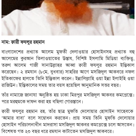
নাম: ক্বারী ফযলুর রহমান
বাংলাদেশের প্রখ্যাত আলেম মুফতী দেলাওয়ার হোসাইনসহ প্রখ্যাত বহু
আলেমের কুরআন তিলাওয়াতের উস্তায, বিশিষ্ট ইসলামি মিডিয়া ব্যক্তিত্ব,
তরুণ আলেম গাজী সানাউল্লাহর আব্বা ক্বারী ফযলুর রহমান ইন্তিকাল
করেছেন। ২ রমযান (৮মে, বুধবার) সাহরির আগে মসজিদুল আকবরে নফল
ইতিকাফের হালতে তিনি ইন্তিকাল করেন। ইন্নালিল্লাহি ওয়া ইন্না ইলাইহি ওয়া
রাজিউন। ইন্তিকালের সময় তার বয়স হয়েছিল আনুমানিক সত্তর বছর।
তাঁর নামাজে জানাযা অনুষ্ঠিত হয় ঢাকা মিরপুর মসজিদুল আকবর কমপ্লেক্সে।
পরে মরহুমকে দাফন করা হয় বছিলা গোরস্তানে।
ক্বারী ফযলুর রহমান রহ. তাঁর ছাত্র মুফতি দেলোয়ার হোসাইন সাহেবকে
‘আমার বাবা’ বলে সম্বোধন করতেন। প্রায় সময় তিনি মুফতি দেলোয়ার
হোসাইন পরিচালনাধীন মাদরাসা মসজিদুল আকবর কমপ্লেক্সে চলে আসতেন।
বিশেষত গত ২০ বছর ধরে রমযান কাটাতেন মসজিদুল আকবরে।