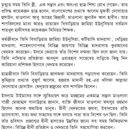
মৃত্যুর সময় তিনি স্ত্রী, এক সন্তান এবং অসংখ্য ছাত্র-শিষ্য রেখে গেছেন। তার
প্রসিদ্ধ কয়েকজন ছাত্র হলেন, বাংলাদেশের প্রখ্যাত আলেম মুফতী দেলোয়ার
হুসাইন, মাওলানা আবু তাহের জিহাদী, মাওলানা জুনাইদ আল হাবীব। তার
শাগরিদদের মধ্যে আরও রয়েছেন বিবাড়িয়ার জামিয়া ইউনুসিয়ার বর্তমান
শায়খুল হাদীসসহ কয়েকজন সিনিয়র শিক্ষক।
কর্মজীবনে তিনি বিবাড়িয়ার জামিয়া ইউনুসিয়া, কটিয়াদি মাদরাসা , খেড়িহর
মাদরাসা, শাহেদাগোপসহ বিভিন্ন জায়গায় বিভিন্ন মাদরাসায় কুরআনের
খেদমত করেছেন। ইলমে কেরাতে তাঁর বিশেষ দক্ষতা ছিল বলে জানা যায়।
তিনি নাদিয়ার প্রতিষ্ঠাতা আবদুল ওয়াহহাব সাহেবের বাড়িতে কিছু দিন
কারিয়ানা প্রশিক্ষক হিসাবে খেদমত করেছেন।
ছাত্রজীবনে তিনি বিবাড়িয়ার জালশুকা মাদরাসায় পড়ালেখা করেছেন। তিনি
কুমিল্লার প্রখ্যাত বুজুর্গ আলেম, হজরত মাদানী রহ.-এর খলিফা আল্লামা
দেলোয়ার হোসাইন- ফেনুয়ার হুজুরের খাস শাগরিদ ছিলেন।
ইসলাম টাইমসের সঙ্গে স্মৃতিচারণ করে মরহুমের একমাত্র সন্তান মাওলানা
গাজী মোহাম্মদ সানাউল্লাহ জানান, ব্যক্তি জীবনে মাওলানা ফযলুর রহমান
ছিলেন অনেক অমায়িক মানুষ। দ্বীনী খেদমতের জযবা, ইবাদতের প্রতি
ভালোবাসা, সত্য কথা সাহসের সঙ্গে বলতে পারা তার বিশেষ গুণ ছিল। তিনি
তাঁর ভবিষ্যৎ প্রজন্মের দ্বীনী হালতের উন্নতির জন্যে সব সময় ফিকিরমান্দ
ছিলেন। বিভিন্ন দ্বীনী প্রতিষ্ঠান ও খেদমতে তিনি সহযোগিতা করতেন।