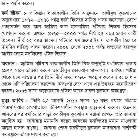
জ্ঞান অর্জন করেন।
কর্ম জীবন :-
পাকিস্তান থাকাকালীন তিনি আঞ্জুমানে তালীমুল কুরআনের
তত্ত্বাবধানে ১৯৭২—১৯৭৪ পর্যন্ত কারী হিসেবে দায়িত্ব পালন করেছেন। দেশে
প্রত্যাবর্তন করে আল জামিয়া আল ইসলামিয়া পটিয়ায় শিক্ষক হিসেবে
যোগদান করেন৷ এখানে ১৯৭৫—২০০০ পর্যন্ত দীর্ঘ ২৫ বছর প্রধান কারী
ছিলেন। দীর্ঘ ২২ বছর জামেয়া পটিয়ার মসজিদের ইমাম ও খতীব হিসেবে
দীর্ঘদিন দায়িত্ব পালন করেন। ২০০৪ থেকে ২০০৯ পর্যন্ত লন্ডনের বায়তুল
আযীয জামে মসজিদের খতিব ছিলেন।
অবদান :-
জামিয়া পটিয়ায় থাকাকালীন তিনি নিজ জন্মভূমি বখতিয়ার পাড়ায়
১৯৭৭ সালে প্রতিষ্ঠা করেন তারতীলুল কোরআন মাদরাসা ৷ জামিয়া পটিয়া
থেকে চলে যাওয়ার পর তিনি দীর্ঘ সময় লন্ডনে অবস্থান করেন এবং সেখান
থেকে এটি পরিচালনা করতেন৷ অতঃপর দেশে এসে এর উন্নয়নে মনোনিবেশ
করেন। ২০০৬ সালে কক্সবাজারে প্রতিষ্ঠা করেন দারুল কুরআন কমপ্লেক্স।
মৃত্যু তারিখ :-
তিনি ২৩ আগস্ট ২০১৯ সালে ৭৬ বছর বয়সে চট্টগ্রাম
সিএসসিআর হাসপাতালে চিকিৎসাধীন অবস্থায় মৃত্যুবরণ করেন। শুক্রবার
আসরের পর বখতিয়ার পাড়া তরতীলুল কুরআন মাদরাসা প্রাঙ্গনে তাঁর জানাযা
অনুষ্ঠিত হয়৷ জানাযার ইমামতি করেন কাফকো মসজিদের ইমাম মাওলানা
আবুল হাসান দাঃবাঃ ৷ জানাযা শেষে তরতীলুল কুরআন মাদরাসার পার্শ্ববর্তী
কবরস্থানে তাঁকে দাফন করা হয় ৷