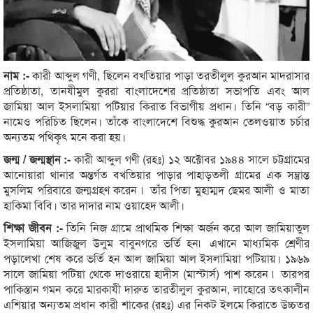
নাম :-
কারী আব্দুল গণী, ছিলেন বখতিয়ার পাড়া তরতীলুল কুরআন মাদরাসার
প্রতিষ্ঠাতা, তানযীমুল কুররা বাংলাদেশের প্রতিষ্ঠাতা সভাপতি এবং আল
জামিয়া আল ইসলামিয়া পটিয়ার কিরাত বিভাগীয় প্রধান। তিনি “বড় কারী”
নামেও পরিচিত ছিলেন। তাঁকে বাংলাদেশে বিশুদ্ধ কুরআন তেলওয়াত চর্চার
অন্যতম পথিকৃৎ মনে করা হয়।
জন্ম / জন্মস্থান :-
কারী আব্দুল গণী (রহঃ) ১২ অক্টোবর ১৯৪৪ সালে চট্টগ্রামের
আনোয়ারা থানার অন্তর্গত বখতিয়ার পাড়ার পাহাড়তলী গ্রামের এক সম্ভ্রান্ত
মুসলিম পরিবারে জন্মগ্রহণ করেন ৷ তাঁর পিতা মুহাম্মদ ছেমর আলী ও মাতা
হাকিমা বিবি। তার দাদার নাম ওয়াহেদ আলী।
শিক্ষা জীবন :-
তিনি নিজ গ্রামে প্রাথমিক শিক্ষা অর্জন করে আল জামিয়াতুল
ইসলামিয়া আজিজুল উলুম বাবুনগরে ভর্তি হন৷ এখানে মাধ্যমিক শ্রেণীর
পড়ালেখা শেষ করে ভর্তি হন আল জামিয়া আল ইসলামিয়া পটিয়ায়। ১৯৬৯
সালে জামিয়া পটিয়া থেকে দাওরায়ে হাদীস (মাস্টার্স) পাশ করেন ৷ তারপর
পাকিস্তান গমন করে মারকাযী দারুত তারতীলুল কুরআন, লাহোরে তৎকালীন
এশিয়ার অন্যতম প্রধান কারী শাকের (রহঃ) এর নিকট ইলমে কিরাতে উচ্চতর