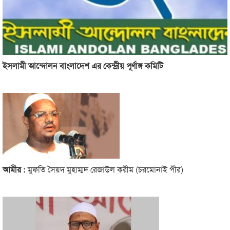
ইসলামী আন্দোলন বাংলাদেশ এর কেন্দ্রীয় পূর্ণাঙ্গ কমিটি
আমীর :
মুফতি সৈয়দ মুহাম্মদ রেজাউল করীম (চরমোনাই পীর)