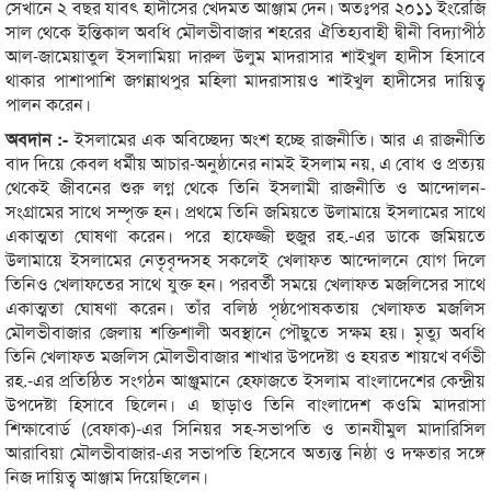
সেখানে ২ বছর যাবৎ হাদীসের খেদমত আঞ্জাম দেন। অতঃপর ২০১১ ইংরেজি
সাল থেকে ইন্তিকাল অবধি মৌলভীবাজার শহরের ঐতিহ্যবাহী দ্বীনী বিদ্যাপীঠ
আল-জামেয়াতুল ইসলামিয়া দারুল উলুম মাদরাসার শাইখুল হাদীস হিসাবে
থাকার পাশাপাশি জগন্নাথপুর মহিলা মাদরাসায়ও শাইখুল হাদীসের দায়িত্ব
পালন করেন।
অবদান :-
ইসলামের এক অবিচ্ছেদ্য অংশ হচ্ছে রাজনীতি। আর এ রাজনীতি
বাদ দিয়ে কেবল ধর্মীয় আচার-অনুষ্ঠানের নামই ইসলাম নয়, এ বোধ ও প্রত্যয়
থেকেই জীবনের শুরু লগ্ন থেকে তিনি ইসলামী রাজনীতি ও আন্দোলন-
সংগ্রামের সাথে সম্পৃক্ত হন। প্রথমে তিনি জমিয়তে উলামায়ে ইসলামের সাথে
একাত্মতা ঘোষণা করেন। পরে হাফেজ্জী হুজুর রহ.-এর ডাকে জমিয়তে
উলামায়ে ইসলামের নেতৃবৃন্দসহ সকলেই খেলাফত আন্দোলনে যোগ দিলে
তিনিও খেলাফতের সাথে যুক্ত হন। পরবর্তী সময়ে খেলাফত মজলিসের সাথে
একাত্মতা ঘোষণা করেন। তাঁর বলিষ্ঠ পৃষ্ঠপোষকতায় খেলাফত মজলিস
মৌলভীবাজার জেলায় শক্তিশালী অবস্থানে পৌছুতে সক্ষম হয়। মৃত্যু অবধি
তিনি খেলাফত মজলিস মৌলভীবাজার শাখার উপদেষ্টা ও হযরত শায়খে বর্ণভী
রহ.-এর প্রতিষ্ঠিত সংগঠন আঞ্জুমানে হেফাজতে ইসলাম বাংলাদেশের কেন্দ্রীয়
উপদেষ্টা হিসাবে ছিলেন। এ ছাড়াও তিনি বাংলাদেশ কওমি মাদরাসা
শিক্ষাবোর্ড (বেফাক)-এর সিনিয়র সহ-সভাপতি ও তানযীমুল মাদারিসিল
আরাবিয়া মৌলভীবাজার-এর সভাপতি হিসেবে অত্যন্ত নিষ্ঠা ও দক্ষতার সঙ্গে
নিজ দায়িত্ব আঞ্জাম দিয়েছিলেন।