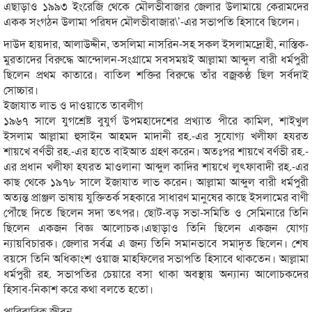
এছাড়াও ১৯৯৩ ইংরেজি থেকে মৌলভীবাজার জেলার উলামায়ে কেরামদের
একক সংগঠন উলামা পরিষদ মৌলভীবাজার\’-এর সভাপতি হিসাবে ছিলেন।
দাউদ হায়দার, আলাউদ্দীন, তসলিমা নাসরিন-সহ সকল ইসলামদ্রোহী, নাস্তিক-
মুরতাদের বিরুদ্ধে আন্দোলন-সংগ্রামে সবসময়ই আল্লামা আব্দুল বারী ধর্মপুরী
ছিলেন প্রথম কাতারে। বাতিল শক্তির বিরুদ্ধে তাঁর বজ্রকণ্ঠ ছিল সর্বদাই
সোচ্চার।
ইজাযাত লাভ ও দাওয়াতে তাবলীগ
১৯৬৭ সালে যুগশ্রেষ্ট বুযুর্গ উপমহাদেশের প্রখ্যাত পীরে কামিল, শাইখুল
ইসলাম আল্লামা হুসাইন আহমদ মাদানী রহ.-এর সুযোগ্য খলীফা হযরত
শায়খে বর্ণভী রহ.-এর হাতে বাইআত গ্রহণ করেন। অতঃপর শায়খে বর্ণভী রহ.-
এর প্রধান খলীফা হযরত মাওলানা আব্দুল কাদির শায়খে লুৎফাবাদী রহ.-এর
কাছ থেকে ১৯৭৮ সালে ইজাযাত লাভ করেন। আল্লামা আব্দুল বারী ধর্মপুরী
অত্যন্ত প্রাঞ্জল ভাষায় যুক্তিতর্ক সহকারে সাধারণ মানুষের কাছে ইসলামের বাণী
পৌঁছে দিতে ছিলেন সদা তৎপর। ছোট-বড় সভা-সমিতি ও সেমিনারে তিনি
ছিলেন একজন বিজ্ঞ আলোচক।এছাড়াও তিনি ছিলেন একজন যোগ্য
ন্যায়বিচারক। জেলার সর্বত্র এ জন্য তিনি সমানভাবে সমাদৃত ছিলেন। শেষ
বয়সে তিনি অধিকাংশ ওয়াজ মাহফিলের সভাপতি হিসাবে থাকতেন। আল্লামা
ধর্মপুরী রহ. সভাপতির চেয়ারে বসা থাকা অবস্থায় অন্যান্য আলোচকদের
হিসাব-নিকাশ করে কথা বলতে হতো।
পারিবারিক জীবন