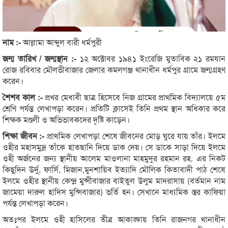
নাম :-
আল্লামা আব্দুল বারী ধর্মপুরী
জন্ম তারিখ / জন্মস্থান :-
১২ অক্টোবর ১৯৪১ ইংরেজি মুতাবিক ২১ রমযান
রোজ রবিবার মৌলভীবাজার জেলার কমলগঞ্জ থানাধীন ধর্মপুর গ্রামে জন্মগ্রহণ
করেন।
শৈশব কাল :-
প্রখর মেধাবী ছাত্র হিসেবে নিজ গ্রামের প্রাথমিক বিদ্যালয়ে ৫ম
শ্রেণি পর্যন্ত লেখাপড়া করেন। প্রতিটি ক্লাসেই তিনি প্রথম স্থান অধিকার করে
শিক্ষক মণ্ডলী ও অভিভাবকদের দৃষ্টি কাড়েন।
শিক্ষা জীবন :-
প্রাথমিক লেখাপড়া শেষে জীবনের মোড় ঘুরে যায় তাঁর। ইলমে
ওহীর মহাসমুদ্র তাঁকে হাতছানি দিয়ে ডাক দেয়। সে ডাকে সাড়া দিয়ে ইলমে
ওহী অর্জনের জন্য স্থানীয় আলেম মাওলানা মাহমুদুর রহমান রহ. এর নিকট
কিছুদিন উর্দু, ফার্সি, মিজান,মুনশায়িব ইত্যাদি মৌলিক কিতাবাদী পাঠ শেষে
ইলমে ওহীর স্থানীয় কেন্দ্র মুন্সীবাজার বাইতুল উলুম মাদরাসায় (বর্তমান নাম
জামেয়া দারুল হাদিস মুন্সিবাজার) ভর্তি হন। সেখানে মাধ্যমিক স্তর কাফিয়া
পর্যন্ত লেখাপড়া করেন।
অতঃপর ইলমে ওহী হাসিলের তীব্র আকাঙ্ক্ষায় তিনি রাজনগর থানাধীন