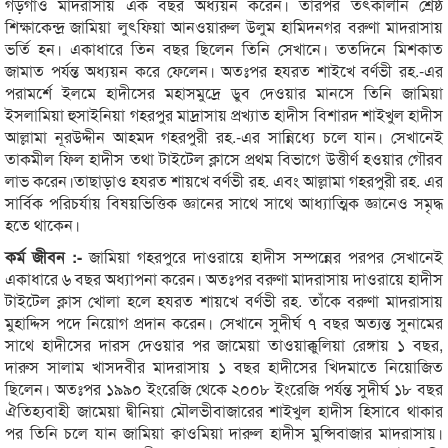
গড়গাঁও মাদরাসায় এক বছর অধ্যয়ন করেন। তারপর তৎকালীন শ্রেষ্ঠ
শিক্ষাকেন্দ্র জামিয়া লুৎফিয়া আনওয়ারুল উলুম হামিদনগর বরুণা মাদরাসায়
ভর্তি হন। একাধারে তিন বছর ছিলেন তিনি সেখানে। ততদিনে মিশকাত
জামাত পর্যন্ত অধ্যয়ন করে ফেলেন। অতঃপর হযরত শাইখে বর্ণভী রহ.-এর
পরামর্শে ইলমে হাদীসের মহাসমুদ্রে ডুব দেওয়ার মানসে তিনি জামিয়া
ইসলামিয়া হুসাইনিয়া গহরপুর মাদ্রাসায় প্রখ্যাত হাদীস বিশারদ শাইখুল হাদীস
আল্লামা নূরউদ্দীন আহমদ গহরপুরী রহ.-এর সান্নিধ্যে চলে যান। সেখানেই
তাকমীল ফিল হাদীস তথা টাইটেল ক্লাসে প্রথম বিভাগে উত্তীর্ণ হওয়ার গৌরব
লাভ করেন।তাছাড়াও হযরত শায়খে বর্ণভী রহ. এবং আল্লামা গহরপুরী রহ. এর
সার্বিক পরিচর্যায় বিষয়ভিত্তিক জ্ঞানের সাথে সাথে আধ্যাত্মিক জ্ঞানেও সমৃদ্ধ
হতে থাকেন।
কর্ম জীবন :-
জামিয়া গহরপুরে দাওরায়ে হাদীস সম্পন্নের পরপর সেখানেই
একাধারে ৬ বছর অধ্যাপনা করেন। অতঃপর বরুণা মাদরাসায় দাওরায়ে হাদীস
টাইটেল ক্লাস খোলা হলে হযরত শায়খে বর্ণভী রহ. তাঁকে বরুণা মাদরাসায়
মুহাদ্দিস পদে নিয়োগ প্রদান করেন। সেখানে সুদীর্ঘ ৭ বছর অত্যন্ত সুনামের
সাথে হাদীসের দারস দেওয়ার পর জামেয়া তাওয়াক্কুলিয়া রেঙ্গায় ১ বছর,
দারুস সালাম খাসদবীর মাদরাসায় ১ বছর হাদীসের খিদমাতে নিয়োজিত
ছিলেন। অতঃপর ১৯৯০ ইংরেজি থেকে ২০০৮ ইংরেজি পর্যন্ত সুদীর্ঘ ১৮ বছর
ঐতিহ্যবাহী জামেয়া দ্বীনিয়া মৌলভীবাজারের শাইখুল হাদীস হিসাবে থাকার
পর তিনি চলে যান জামিয়া ক্বাওমিয়া দারুল হাদীস মুন্সিবাজার মাদরাসায়।