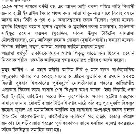
১৯৬৬ সালে শায়খে বর্ণভী রহ.-এর আপন ভাগ্নী বরুণা পশ্চিম বাড়ি নিবাসী
জনাব হাজী ইসরাঈল মিয়ার পঞ্চম কন্যা সারা খাতুন-এর সাথে বিবাহ বন্ধনে
আবদ্ধ হন। তিনি ৩ পুত্র ও ৮ কন্যাসন্তানের জনক ছিলেন। পুত্ররা হচ্ছেন-
মুফতি হিফজুর রহমান ফুয়াদ (মুফতি ও মুহাদ্দিস,বরুণা মাদরাসা), মাওলানা
সাইফুর রহমান ফয়সল (মুহাদ্দিস, দারুল উলুম টাইটেল মাদরাসা
মৌলভীবাজার), মোঃ আতিকুর রহমান নোমান (দুবাই প্রবাসী)। কন্যারা হচ্ছেন-
নিশাত, হামিদা, বতুল, আসমা, সালমা,ফাহিমা,হুমায়রা,মঞ্জুরা।
আল্লামা ধর্মপুরী একদিকে যেমন যোগ্য পিতৃত্ব লাভে ধন্য ছিলেন, তেমনি
মিতবাক শরীফ একঝাঁক আলিমের শ্বশুর হওয়ারও গৌরবও অর্জন করেন।
মৃত্যু তারিখ :-
এ মহান মনীষী আলিম দীর্ঘ ৬ মাস যাবৎ বার্ধক্যজনিত
অসুস্থতায় থাকার পর ২০২২ সালের ৬ এপ্রিল মুতাবিক ৪ রমযান ১৪৪৩
হিজরী বুধবার ইফতারের পূর্বমহূর্তে মৌলভীবাজার শহরের কাজিরগাঁও
এলাকার নিজের ভাড়া বাসায় শেষ নিঃশ্বাস ত্যাগ করেন। ইন্না লিল্লাহি ওয়া
ইন্না ইলাইহি রাজিউন। পরের দিন বৃহস্পতিবার সকাল ১১টায় মরহুমের
নামাযে জানাযা মৌলভীবাজার টাউন ঈদগাহ মাঠে তাঁর বড় পুত্র মুফতি হিফজুর
রহমান ফুয়াদ-এর ইমামতিতে অনুষ্ঠিত হয় জানাযায় অংশগ্রহণ করেন বৃহত্তর
সিলেটের আলেম-উলামা, রাজনৈতিক ব্যক্তিবর্গ সহ হাজার হাজার ধর্মপ্রাণ
জনতা। মৌলভীবাজার শহরের পূর্ব ধরকাপন জামে মসজিদ সংলগ্ন কবরস্তানে
তাঁকে চিরনিদ্রায় সমাহিত করা হয়।