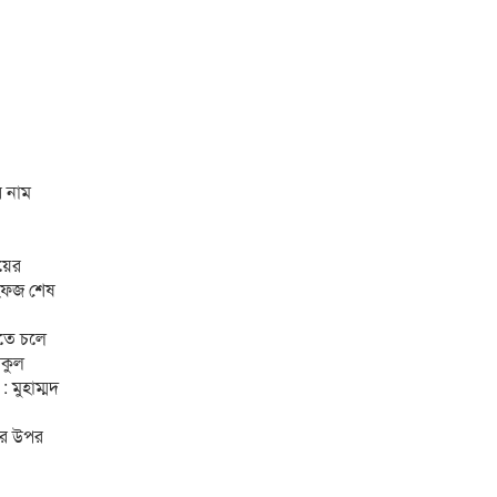
র নাম
য়ের
হেফজ শেষ
িতে চলে
াকুল
: মুহাম্মদ
ের উপর