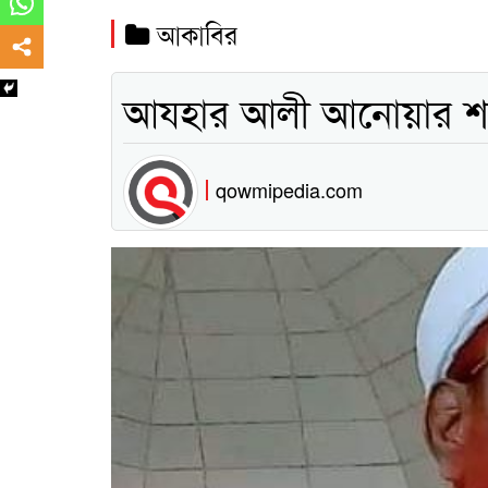
আকাবির
আযহার আলী আনোয়ার শাহ 
qowmipedia.com