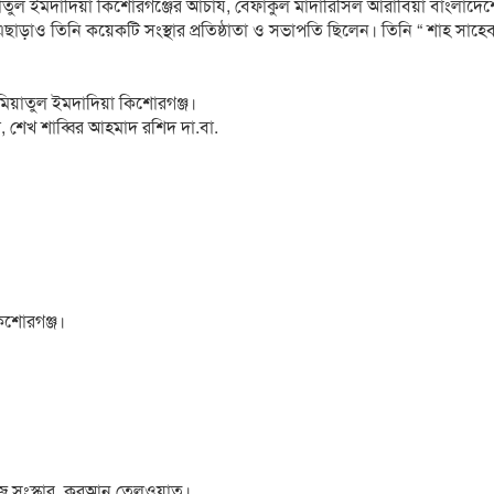
়াতুল ইমদাদিয়া কিশোরগঞ্জের আচার্য, বেফাকুল মাদারিসিল আরাবিয়া বাংলাদে
ও তিনি কয়েকটি সংস্থার প্রতিষ্ঠাতা ও সভাপতি ছিলেন। তিনি “ শাহ সাহেব
।
য়াতুল ইমদাদিয়া কিশোরগঞ্জ।
, শেখ শাব্বির আহমাদ রশিদ দা.বা.
কিশোরগঞ্জ।
াজ সংস্কার, কুরআন তেলওয়াত।