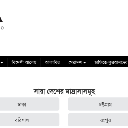
বিদেশী আলেম
আকাবির
সেরাদশ
হাফিজে-কুরআনদের
সারা দেশের মাদ্রাসাসমূহ
ঢাকা
চট্টগ্রাম
বরিশাল
রংপুর