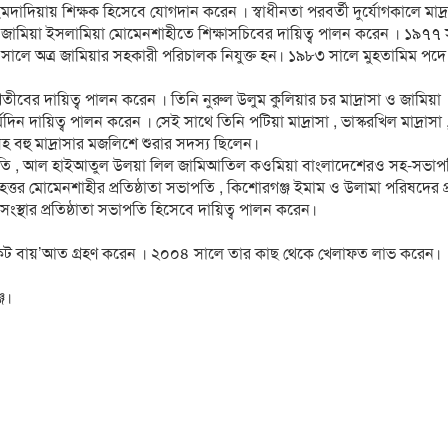
দিয়ায় শিক্ষক হিসেবে যােগদান করেন । স্বাধীনতা পরবর্তী দুর্যোগকালে মাদ্রা
ামিয়া ইসলামিয়া মােমেনশাহীতে শিক্ষাসচিবের দায়িত্ব পালন করেন । ১৯৭৭
সালে অত্র জামিয়ার সহকারী পরিচালক নিযুক্ত হন। ১৯৮৩ সালে মুহতামিম পদে 
ীবের দায়িত্ব পালন করেন । তিনি নুরুল উলুম কুলিয়ার চর মাদ্রাসা ও জামিয়া
্ঘদিন দায়িত্ব পালন করেন । সেই সাথে তিনি পটিয়া মাদ্রাসা , ভাস্করখিল মাদ্রাসা 
াসাসহ বহু মাদ্রাসার মজলিশে শুরার সদস্য ছিলেন।
পতি , আল হাইআতুল উলয়া লিল জামিআতিল কওমিয়া বাংলাদেশেরও সহ-সভাপত
বৃহত্তর মােমেনশাহীর প্রতিষ্ঠাতা সভাপতি , কিশােরগঞ্জ ইমাম ও উলামা পরিষদের প্
্থার প্রতিষ্ঠাতা সভাপতি হিসেবে দায়িত্ব পালন করেন।
কট বায়’আত গ্রহণ করেন । ২০০৪ সালে তার কাছ থেকে খেলাফত লাভ করেন।
জ।