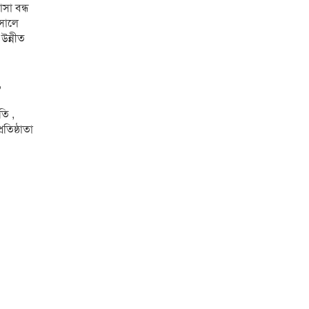
সা বন্ধ
 সালে
উন্নীত
,
ি ,
রতিষ্ঠাতা