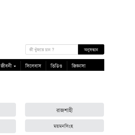
 জীবনী
সিলেবাস
ভিডিও
জিজ্ঞাসা
রাজশাহী
ময়মনসিংহ