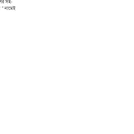
শের সহ-
 ” নামেই