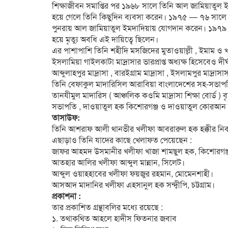
শিক্ষাজীবন সমাপ্তির পর ১৯৬৮ সালে তিনি আল জামিয়াতুল ইমদা
হয়ে গেলে তিনি কিছুদিন ব্যবসা করেন। ১৯৭৫ — ৭৬ সালে জ
পুনরায় আল জামিয়াতুল ইমদাদিয়ায় যোগদান করেন। ১৯৭৯ 
হয়ে মৃত্যু অবধি এই দায়িত্বে ছিলেন।
এর পাশাপাশি তিনি শহীদি মসজিদের মুতাওয়াল্লী , ইমাম ও খত
ইসলামিয়া গাইলকাটা মাদ্রাসার ভারপ্রাপ্ত অধ্যক্ষ হিসেবেও দীর
আব্দুলাহপুর মাদ্রাসা , বারইগ্রাম মাদ্রাসা , ইসলামপুর মাদ্র
তিনি বেফাকুল মাদারিসিল আরাবিয়া বাংলাদেশের সহ-সভা
তানযীমুল মাদারিস ( আঞ্চলিক কওমি মাদ্রাসা শিক্ষা বাের্ড ) 
সভাপতি , দাওয়াতুল হক কিশােরগঞ্জ ও দাওয়াতুল কোরআন সংস
তাসাউফ:
তিনি আশরাফ আলী থানভীর খলীফা আবরারুল হক হক্কীর নি
এছাড়াও তিনি যাদের কাছে খেলাফত পেয়েছেন :
জাফর আহমদ উসমানীর খলীফা খাজা শামছুল হক, কিশোরগঞ্
আতহার আলির খলীফা আব্দুল মান্নান, সিলেট।
আব্দুল ওয়াহহাবের খলীফা ফয়জুর রহমান, মােমেনশাহী।
আসআদ মাদানির খলীফা এহসানুল হক সন্দ্বীপি, চট্টগ্রাম।
প্রকাশনা :
তার প্রকাশিত গ্রন্থাবলির মধ্যে রয়েছে :
১. তথাকথিত আহলে হাদীস ফিতনার জবাব