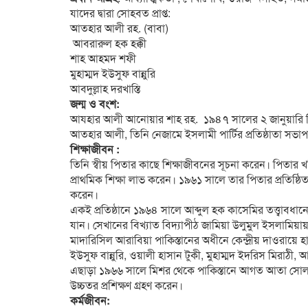
যাদের দ্বারা সোহবত প্রাপ্ত:
আতহার আলী রহ. (বাবা)
আবরারুল হক হক্কী
শাহ আহমদ শফী
মুহাম্মদ ইউসুফ বান্নুরি
আবদুল্লাহ দরখাস্তি
জন্ম ও বংশ:
আযহার আলী আনোয়ার শাহ রহ. ১৯৪৭ সালের ২ জানুয়ারি কিশ
আতহার আলী, তিনি নেজামে ইসলামী পার্টির প্রতিষ্ঠাতা সভা
শিক্ষাজীবন :
তিনি স্বীয় পিতার কাছে শিক্ষাজীবনের সূচনা করেন। পিতার 
প্রাথমিক শিক্ষা লাভ করেন। ১৯৬১ সালে তার পিতার প্রতিষ্ঠ
করেন।
একই প্রতিষ্ঠানে ১৯৬৪ সালে আব্দুল হক কাসেমির তত্ত্বাবধান
যান। সেখানের বিখ্যাত বিদ্যাপীঠ জামিয়া উলুমুল ইসলামিয়া
মাদারিসিল আরাবিয়া পাকিস্তানের অধীনে কেন্দ্রীয় দাওরায়ে হাদী
ইউসুফ বান্নুরি, ওয়ালী হাসান টুকী, মুহাম্মদ ইদরিস মিরাঠী, আব্দু
এছাড়া ১৯৬৬ সালে মিশর থেকে পাকিস্তানে আগত আতা সােলাই
উচ্চতর প্রশিক্ষণ গ্রহণ করেন।
কর্মজীবন: