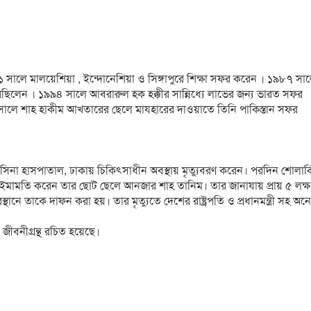
লে মালয়েশিয়া , ইন্দোনেশিয়া ও সিঙ্গাপুরে শিক্ষা সফর করেন । ১৯৮৭ সা
েছিলেন । ১৯৯৪ সালে আবরারুল হক হক্কীর সান্নিধ্যে লাভের জন্য ভারত সফর
ে শাহ হাকীম আখতারের ছেলে মাযহারের দাওয়াতে তিনি পাকিস্তান সফর
সিনা হাসপাতাল, ঢাকায় চিকিৎসাধীন অবস্থায় মৃত্যুবরণ করেন। পরদিন শোলাকি
় ইমামতি করেন তার ছোট ছেলে আনজার শাহ তানিম। তার জানাযায় প্রায় ৫ লক
থানে তাকে দাফন করা হয়। তার মৃত্যুতে দেশের রাষ্ট্রপতি ও প্রধানমন্ত্রী সহ অন
ীবনীগ্রন্থ রচিত হয়েছে।