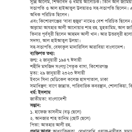
সুন্নি আলেম, শিক্ষাবিদ ও ধর্মীয় আলোচক। তিনি আল জামিয
সভাপতি ও আল হাইআতুল উলয়ারও সহ-সভাপতি ছিলেন। এছাড়া
অধিক পরিচিত ছিলেন।
এবং কিশোরগঞ্জের “বাবা হুজুর” নামেও বেশ পরিচিত ছিলেন
আল্লামা আযহার আলী আনোয়ার শাহ রহ. মুহতামিম, আল জামি
তিনার পূর্বসূরী ছিলেন আহমদ আলী খান। আর উত্তরসূরী হলো
সদস্য, আল হাইআতুল উলয়া।
সহ-সভাপতি, বেফাকুল মাদারিসিল আরাবিয়া বাংলাদেশ।
ব্যক্তিগত তথ্য:
জন্ম: ২ জানুয়ারী ১৯৪৭ ঈসায়ী
শহীদি মসজিদ সংলগ্ন পৈতৃক বাসা, কিশোরগঞ্জ
মৃত্য: ২৯ জানুয়ারী ২০২০ ঈসায়ী
ইবনে সিনা মেডিকেল কলেজ হাসপাতাল, ঢাকা
সমাধিস্থল: বাগে জান্নাত, পারিবারিক কবরস্থান, শোলাকিয়া, 
ধর্ম: ইসলাম
জাতীয়তা: বাংলাদেশী
সন্তান:
১. হাফেজ তাসনীম (বড় ছেলে)
২. আনজার শাহ তানিম (ছোট ছেলে)
পিতা: আতহার আলী রহ.
প্রধান আগ্রহ
: আধ্যাত্মিকতা , লেখালেখি, ওয়াজ-নসীহত, সম