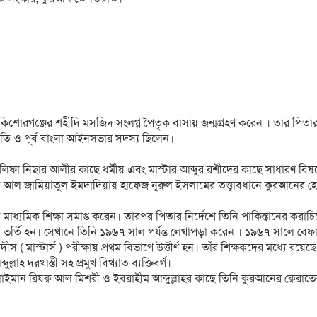
ােরগঞ্জের শহীদি মসজিদ সংলগ্ন পৈতৃক বাসায় জন্মগ্রহণ করেন । তার পিতা
পতি ও পূর্ব বাংলা আইনসভার সদস্য ছিলেন।
খলিফা নিছার আলীর কাছে ধর্মীয় এবং মাস্টার আব্দুর রশীদের কাছে সাধারণ বিষ
িত আল জামিয়াতুল ইমদাদিয়ায় হাফেজ নূরুল ইসলামের তত্ত্বাবধানে কুরআনের 
ে মাধ্যমিক শিক্ষা সমাপ্ত করেন। তারপর পিতার নির্দেশে তিনি পাকিস্তানের করাচ
য় ভর্তি হন। সেখানে তিনি ১৯৬৭ সাল পর্যন্ত লেখাপড়া করেন । ১৯৬৭ সালে বেফ
স ( মাস্টার্স ) পরীক্ষায় প্রথম বিভাগে উত্তীর্ণ হন। তাঁর শিক্ষকদের মধ্যে রয়েছে 
ল্লাহ দরখাস্তী সহ প্রমুখ বিখ্যাত ব্যক্তিবর্গ।
মান রিযক্ব‌ আল মিশরী ও ইবরাহীম আব্দুল্লাহর কাছে তিনি কুরআনের ক্বেরাত