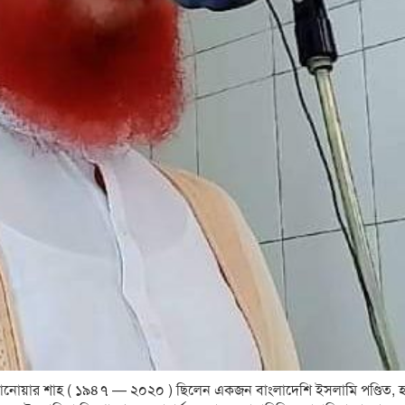
 আনোয়ার শাহ ( ১৯৪৭ — ২০২০ ) ছিলেন একজন বাংলাদেশি ইসলামি পণ্ডিত, হ