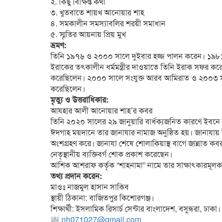
২. কিছু বিক্ষিপ্ত কথা
৩. খুতবাতে শায়খ আনোয়ার শাহ
৪. সমকালীন সমস্যাবলির শরয়ী সমাধান
৫. স্মৃতির আয়নায় প্রিয় মুখ
ভ্রমণ:
তিনি ১৯৭৬ ও ২০০০ সালে দুইবার হজ্জ পালন করেন। ১৯৮১ সা
ইরাকের তৎকালীন ধর্মমন্ত্রীর দাওয়াতে তিনি ইরাক সফর কর
করেছিলেন। ২০০০ সালে সংযুক্ত আরব আমিরাত ও ২০০৩ সাল
করেছিলেন।
মৃত্যু ও উত্তরাধিকার:
আযহার আলী আনোয়ার শাহ’র কবর
তিনি ২০২০ সালের ২৯ জানুয়ারি বার্ধক্যজনিত কারণে ইবনে 
ঈদগাহ ময়দানে তার জানাযার নামাজ অনুষ্ঠিত হয়। জানাযায
অংশগ্রহণ করে। জানাযা শেষে শোলাকিয়াস্থ বাগে জান্নাত কবরস্
নেতৃস্থানীয় ব্যক্তিবর্গ শোক প্রকাশ করেছেন।
আশিক আশরাফ কর্তৃক “শাহনামা” নামে তার সাক্ষাৎকারমূলক জ
তথ্য প্রদান করেন:
মাওঃ নাজমুল হাসান সাকিব
স্থায়ী ঠিকানা: বাজিতপুর কিশোরগঞ্জ।
শিক্ষার্থী: ইসলামিক রিসার্চ সেন্টার বাংলাদেশ, বসুন্ধরা, ঢাকা।
nh071027@gmail.com