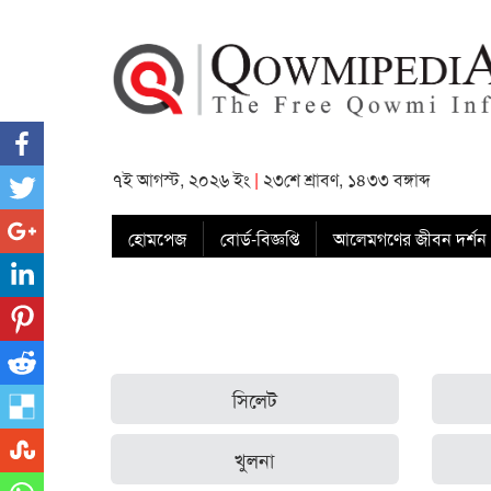
৭ই আগস্ট, ২০২৬ ইং
|
২৩শে শ্রাবণ, ১৪৩৩ বঙ্গাব্দ
হোমপেজ
বোর্ড-বিজ্ঞপ্তি
আলেমগণের জীবন দর্শন
সিলেট
খুলনা