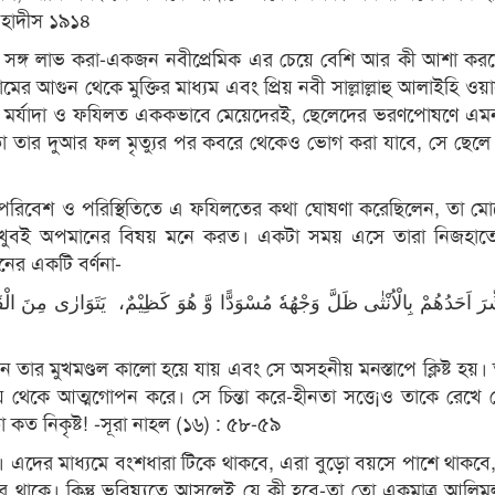
, হাদীস ১৯১৪
লামের সঙ্গ লাভ করা-একজন নবীপ্রেমিক এর চেয়ে বেশি আর কী আশা কর
ামের আগুন থেকে মুক্তির মাধ্যম এবং প্রিয় নবী সাল্লাল্লাহু আলাইহি ওয়া
ম। এ মর্যাদা ও ফযিলত এককভাবে মেয়েদেরই, ছেলেদের ভরণপোষণে এ
 তো তার দুআর ফল মৃত্যুর পর কবরে থেকেও ভোগ করা যাবে, সে ছেলে
ালে যে পরিবেশ ও পরিস্থিতিতে এ ফযিলতের কথা ঘোষণা করেছিলেন, তা 
যে খুবই অপমানের বিষয় মনে করত। একটা সময় এসে তারা নিজহাত
ের একটি বর্ণনা-
شِّرَ اَحَدُهُمْ بِالْاُنْثٰی ظَلَّ وَجْهُهٗ مُسْوَدًّا وَّ هُوَ كَظِیْمٌ، یَتَوَارٰی مِنَ ا
তার মুখমণ্ডল কালো হয়ে যায় এবং সে অসহনীয় মনস্তাপে ক্লিষ্ট হয়।
য় থেকে আত্মগোপন করে। সে চিন্তা করে-হীনতা সত্তে¡ও তাকে রেখে 
তা কত নিকৃষ্ট! -সূরা নাহল (১৬) : ৫৮-৫৯
য়। এদের মাধ্যমে বংশধারা টিকে থাকবে, এরা বুড়ো বয়সে পাশে থাকবে,
করে থাকে। কিন্তু ভবিষ্যতে আসলেই যে কী হবে-তা তো একমাত্র আলিম