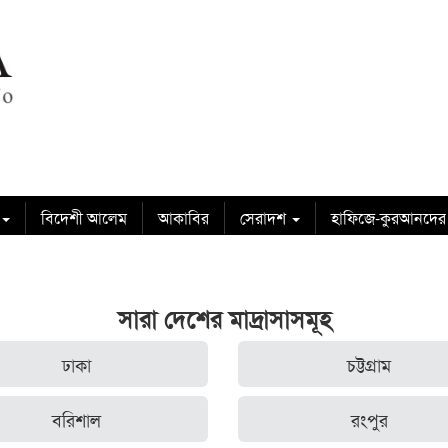
বিদেশী আলেম
আকাবির
সেরাদশ
হাফিজে-কুরআনদের
সারা দেশের মাদ্রাসাসমূহ
ঢাকা
চট্টগ্রাম
বরিশাল
রংপুর