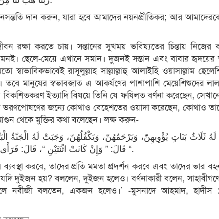
ন্তানসন্ততি দান করুন, যারা হবে আমাদের নয়নপ্রীতিকর; আর আমাদে
বন রক্ষা করতে চায়। সন্তানের সুখময় ভবিষ্যতের চিন্তায় নিজের ব
 এমনই। ছেলে-মেয়ে এখানে সমান। দুজনই সন্তান এবং বাবার হৃদয়ের
বাভাবিকভাবেই রাসূলুল্লাহ সাল্লাল্লাহু আলাইহি ওয়াসাল্লাম ছেলে
তবে মানুষের স্বভাবজাত এ আকর্ষণের পাশাপাশি মেয়েশিশুদের লা
বে বিকশিতকরণ ইত্যাদি বিষয়ে তিনি যে ফযিলত বর্ণনা করেছেন, সেখান
য়েদের ভরণপোষণের জন্যে কোথাও বেহেশতের ওয়াদা করেছেন, কোথাও তাদ
আগুন থেকে মুক্তির কথা বলেছেন। লক্ষ করুন-
َهُ ثَلَاثُ بَنَاتٍ يُؤْوِيهِنّ، وَيَرْحَمُهُنّ، وَيَكْفُلُهُنّ، وَجَبَتْ لَهُ الْجَنّةُ الْ
قَالَ: ” وَإِنْ كَانَتْ اثْنَتَيْنِ “، قَالَ: فَرَأَى بَعْضُ الْقَوْمِ، أَنْ لَوْ قَالُوا لَهُ وَاحِدَةً، لَقَالَ: ” وَاحِدَةً “.
ব্যবস্থা করবে, তাদের প্রতি মমতা প্রদর্শন করবে এবং তাদের ভার ব
লাহ! যদি দুইজন হয়? বললেন, দুইজন হলেও। বর্ণনাকারী বলেন, সাহাবীগ
লে নবীজী বলতেন, একজন হলেও।’ -মুসনাদে আহমাদ, হাদীস 