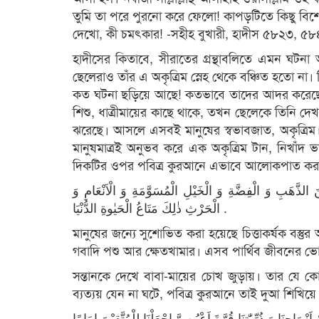
তুমি তা পরে পুরনো করে ফেলো! কাপড়টিতে কিছু বিশেষ চ
দেখো, কী চমৎকার! -সহীহ বুখারী, হাদীস ৫৮২৩, ৫
হাদীসের কিতাবে, সীরাতের গ্রন্থাবলিতে এমন ঘট
ছেলেরাও তাঁর এ অকৃত্রিম স্নেহ থেকে বঞ্চিত হতো না।
কত ঘটনা ছড়িয়ে আছে! কতভাবে তাদের আদর করেছেন! নব
শিশু, ধাত্রীমায়ের কাছে থাকে, তখন ছেলেকে তিনি দেখ
ঝরেছে। আসলে এসবই মানুষের স্বভাবজাত, অকৃত্রিম। 
মানুষমাত্রই অনুভব করে এক অকৃত্রিম টান, নিখাঁদ
দিকটির ওপর পবিত্র কুরআনে এভাবে আলোকপাত করা
 الذَّهَبِ وَ الْفِضَّةِ وَ الْخَیْلِ الْمُسَوَّمَةِ وَ الْاَنْعَامِ وَ
الْحَرْثِ ذٰلِكَ مَتَاعُ الْحَیٰوةِ الدُّنْیَا .
মানুষের জন্যে সুশোভিত করা হয়েছে চিত্তাকর্ষক বস্তুর আক
গবাদি পশু আর ক্ষেতখামার। এসব পার্থিব জীবনের ভো
সন্তানকে দেখে বাবা-মায়ের চোখ জুড়ায়। তার যে ক
ব্যত্যয় যেন না ঘটে, পবিত্র কুরআনে তাই দুআ শিখিয়