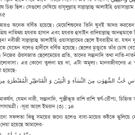
িহ্ন ছিল। সেগুলো দেখিয়ে রাসূলুল্লাহ সাল্লাল্লাহু আলাইহি ওয়াসাল্লা
৮৪৫
না আরও অনেক বর্ণিত হয়েছে। মেয়েশিশুদের তিনি খুবই আদর করতেন
 প্রিয় নাতিদ্বয় হযরত হাসান এবং হযরত হুসাইন রাদিয়াল্লাহু আনহুমাকে
ীজী সাল্লাল্লাহু আলাইহি ওয়াসাল্লামের ছেলে ইবরাহীম রা. যখন দু
তে যেতেন বলেও হাদীসে বর্ণিত হয়েছে। ছেলের মৃত্যুতে তাঁর চোখ বেয়
নিজের ঔরসজাত ছেলেমেয়ের প্রতি, তাদের সন্তানাদি তথা নাতি-নাতন
 ভালোবাসা। এর কোনো তুলনা হয় না, এটা অমূল্য। মানবজীবনের এ স
 হয়েছে-
َّاسِ حُبُّ الشَّهَوٰتِ مِنَ النِّسَآءِ وَ الْبَنِیْنَ وَ الْقَنَاطِیْرِ الْمُقَنْطَرَةِ مِنَ
র্ষণ, যেমন নারী, সন্তানাদি, পুঞ্জীভূত রাশি রাশি স্বর্ণ-রৌপ্য, চিহ্নিত 
গসামগ্রী। -সূরা আলে ইমরান (৩) : ১৪
োনো সফলতা কিছু সময়ের জন্যে হলেও বাবা-মায়ের কষ্টকে ভুলিয়ে 
ে দেয়া হয়েছে আমাদের-
رَبَّنَا هَبْ لَنَا مِنْ اَزْوَاجِنَا وَ ذُرِّیّٰتِنَا قُرَّةَ اَعْیُنٍ وَّ اجْعَلْنَا لِلْمُتَّقِیْنَ اِمَامًا.