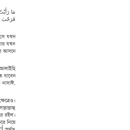
مَا رَأَي،
فَرَحّبَ بِه
। সে যখন
বার যখন
জের আসনে
ু আলাইহি
ে যাবেন
 নাসাঈ,
েত্রেও।
লাল্লাহু
রে রইল।
রে নিয়ে