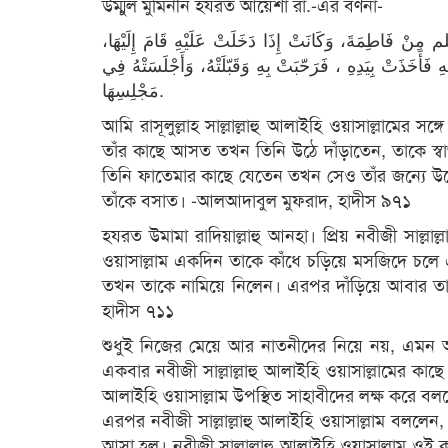
উম্মুল মুমিনীন হযরত আয়েশা রা.-এর বর্ণনা-
ِنْ فَاطِمَةَ، وَكَانَتْ إِذَا دَخَلَتْ عَلَيْهِ قَامَ إِلَيْهَا
 فَأَخَذَتْ بِيَدِهِ ، فَرَحّبَتْ بِهِ وَقَبّلَتْهُ، وَأَجْلَسَتْهُ فِي
مَجْلِسِهَا.
আমি রাসূলুল্লাহ সাল্লাল্লাহু আলাইহি ওয়াসাল্লামের 
তাঁর কাছে আসত তখন তিনি উঠে দাঁড়াতেন, তাকে 
তিনি ফাতেমার কাছে যেতেন তখন সেও তাঁর জন্যে উঠ
তাঁকে বসাত। -আলআদাবুল মুফরাদ, হাদীস ৯৭১
হযরত উমামা রাদিয়াল্লাহু আনহা। প্রিয় নবীজী সাল্লাল
ওয়াসাল্লাম একদিন তাকে কাঁধে চড়িয়ে মসজিদে চলে
তখন তাকে নামিয়ে নিলেন। এরপর দাঁড়িয়ে আবার তাক
হাদীস ৭১১
শুধুই নিজের মেয়ে আর নাতনীদের নিয়ে নয়, এমন আ
একবার নবীজী সাল্লাল্লাহু আলাইহি ওয়াসাল্লামের কা
আলাইহি ওয়াসাল্লাম উপস্থিত সাহাবীদের লক্ষ করে
এরপর নবীজী সাল্লাল্লাহু আলাইহি ওয়াসাল্লাম বল
আসা হল। নবীজী সাল্লাল্লাহু আলাইহি ওয়াসাল্লাম ওই কাপড়টি হাত