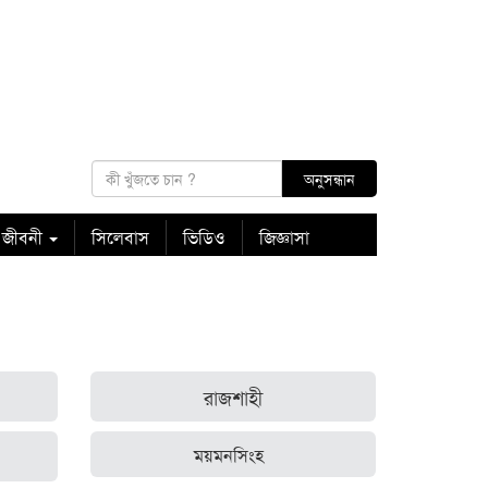
 জীবনী
সিলেবাস
ভিডিও
জিজ্ঞাসা
রাজশাহী
ময়মনসিংহ