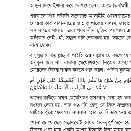
আঙ্গুল দিয়ে ইশারা করে দেখিয়েছেন। -জামে তিরমিযী
পরকালে প্রিয় নবীজী সাল্লাল্লাহু আলাইহি ওয়াসাল্
মেয়েরা তাই বাবা-মায়ের জান্নাত লাভের মাধ্যম, জাহান্ন
সঙ্গ লাভের মাধ্যম। এরা পরকালীন মুক্তির পয়গা
অঙ্গীকার নেই। হাঁ, সন্তান যদি নেককার হয়, তাহলে
যা-ই হোক।
রাসূলুল্লাহ সাল্লাল্লাহু আলাইহি ওয়াসাল্লাম যে ক
অনুকূল ছিল না। বাবারা মেয়েশিশুকে নিজের জন্
মেয়েদের জীবন্ত দাফন করতে শুরু করল। পবিত্র কুরআন
لْقَوْمِ مِنْ سُوْٓءِ مَا بُشِّرَ بِهٖ، اَیُمْسِكُهٗ عَلٰی هُوْنٍ اَمْ
یَدُسُّهٗ فِی التُّرَابِ، اَلَا سَآءَ مَا یَحْكُمُوْنَ.
তাদের কাউকে যখন মেয়েশিশুর সুসংবাদ দেয়া হয় তখন 
সংবাদ দেয়া হয়, তার গøানি হেতু সে নিজ সম্প্রদা
মাটিতে পুঁতে ফেলবে। সাবধান! তারা যে সিদ্ধান্ত নেয় 
খোলা চোখে ছেলেসন্তানকেই অধিক গুরুত্বপূর্ণ মনে হ
জীবনে এরা হবে একটা আশ্রয় ইত্যাদি চিন্তা মানুষ 