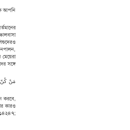
রকে আপনি
র্তমানের
 ভালবাসা
শিশুদেরও
লনপালন,
ে মেয়েরা
ের সঙ্গে
مَنْ كُنّ ل
হন করবে,
ণের কারও
১৪২৪৭;