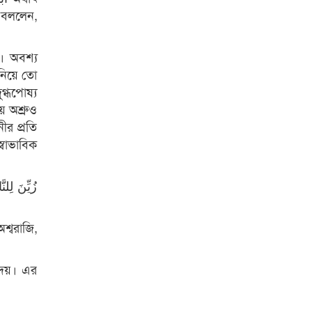
ম বললেন,
। অবশ্য
 নিয়ে তো
গ্ধপোষ্য
ে অশ্রুও
ীর প্রতি
্বাভাবিক
زُیِّنَ لِلن
অশ্বরাজি,
দেয়। এর