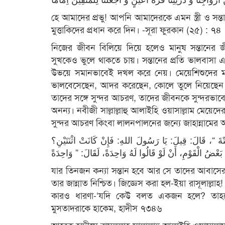
হে আমাদের প্রভু! আপনি আমাদেরকে এমন স্ত্রী ও স
মুত্তাকিদের প্রধান করে দিন। -সূরা ফুরকান (২৫) : ৭৪
নিজের জীবন বিলিয়ে দিয়ে হলেও মানুষ সন্তানের জী
সুখকেও ভুলে থাকতে চায়। সন্তানের প্রতি ভালবাসা
উভয়ে সমানভাবেই দখল করে নেয়। মেয়েশিশুদের মতো স্
ভালবেসেছেন, আদর করেছেন, কোলে তুলে নিয়েছেন। 
তাদের সঙ্গে সুন্দর আচরণ, তাদের জীবনকে সুন্দরভা
অনন্য। নবীজী সাল্লাল্লাহু আলাইহি ওয়াসাল্লাম মে
সুন্দর আচরণ কিংবা লালনপালনের জন্যে জাহান্নামের 
بَتّةَ “، قَالَ: قِيلَ: يَا رَسُولَ اللهِ: فَإِنْ كَانَتْ اثْنَتَيْنِ؟
যার তিনজন কন্যা সন্তান হবে আর সে তাদের আবাসের 
তার জান্নাত নিশ্চিত। জিজ্ঞেস করা হল-ইয়া রাসূলাল্
কারও ধারণা-‘যদি কেউ বলত একজন হলে? তাহ
মুসতাদরাকে হাকেম, হাদীস ৭৩৪৬