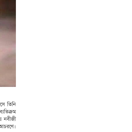
য়সে তিনি
্যতিক্রম
য় নবীজী
র আচরণে।