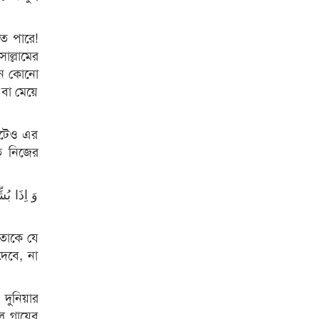
তে পারে!
সাল্লামের
মন কোনো
 বা মেয়ে
মোটেও এর
ে নিজের
وَ اِذَا بُ
 তাকে যে
দেবে, না
 দুনিয়ার
ুল গায়েব