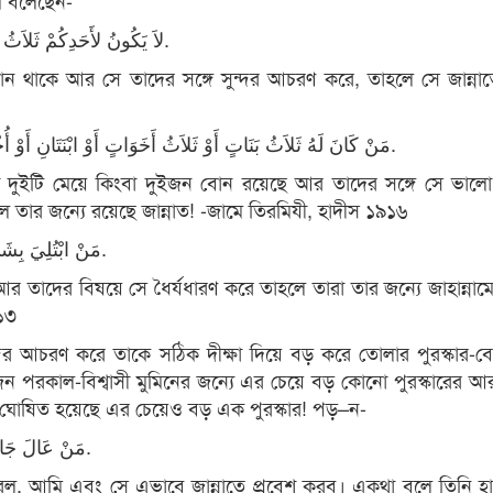
াম বলেছেন-
لاَ يَكُونُ لأَحَدِكُمْ ثَلاَثُ بَنَاتٍ أَوْ ثَلاَثُ أَخَوَاتٍ فَيُحْسِنُ إِلَيْهِنّ إِلاّ دَخَلَ الجَنّة.
 থাকে আর সে তাদের সঙ্গে সুন্দর আচরণ করে, তাহলে সে জান্নাত
مَنْ كَانَ لَهُ ثَلاَثُ بَنَاتٍ أَوْ ثَلاَثُ أَخَوَاتٍ أَوْ ابْنَتَانِ أَوْ أُخْتَانِ فَأَحْسَنَ صُحْبَتَهُنّ وَاتّقَى اللهَ فِيهِنّ فَلَهُ الجَنّةُ.
দুইটি মেয়ে কিংবা দুইজন বোন রয়েছে আর তাদের সঙ্গে সে ভালো 
তার জন্যে রয়েছে জান্নাত! -জামে তিরমিযী, হাদীস ১৯১৬
مَنْ ابْتُلِيَ بِشَيْءٍ مِنَ البَنَاتِ فَصَبَرَ عَلَيْهِنّ كُنّ لَهُ حِجَابًا مِنَ النّار.
আর তাদের বিষয়ে সে ধৈর্যধারণ করে তাহলে তারা তার জন্যে জাহান্না
১৩
দর আচরণ করে তাকে সঠিক দীক্ষা দিয়ে বড় করে তোলার পুরস্কার-ব
পরকাল-বিশ্বাসী মুমিনের জন্যে এর চেয়ে বড় কোনো পুরস্কারের আ
যে ঘোষিত হয়েছে এর চেয়েও বড় এক পুরস্কার! পড়–ন-
مَنْ عَالَ جَارِيَتَيْنِ دَخَلْتُ أَنَا وَهُوَ الجَنّةَ كَهَاتَيْنِ، وَأَشَارَ بِأصْبعَيْهِ.
ল, আমি এবং সে এভাবে জান্নাতে প্রবেশ করব। একথা বলে তিনি হা