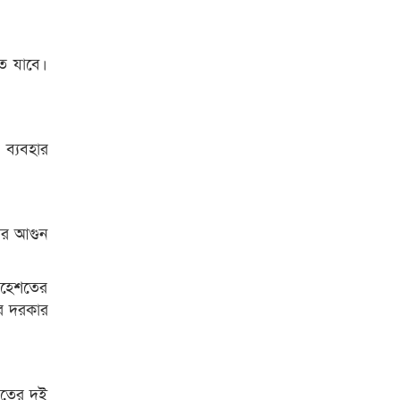
ে যাবে।
ব্যবহার
মের আগুন
েহেশতের
র দরকার
তের দুই