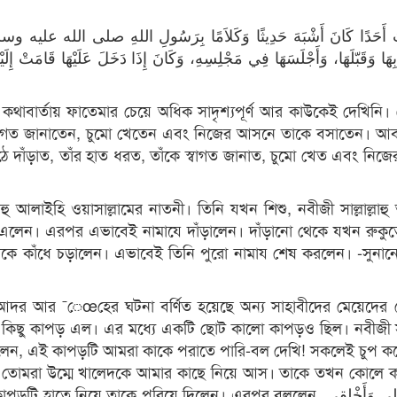
ْتُ أَحَدًا كَانَ أَشْبَهَ حَدِيثًا وَكَلاَمًا بِرَسُولِ اللهِ صلى الله عليه وسلم م
َا وَقَبّلَهَا، وَأَجْلَسَهَا فِي مَجْلِسِهِ، وَكَانَ إِذَا دَخَلَ عَلَيْهَا قَامَتْ إِلَيْهِ
সঙ্গে কথাবার্তায় ফাতেমার চেয়ে অধিক সাদৃশ্যপূর্ণ আর কাউকেই দেখিনি
স্বাগত জানাতেন, চুমো খেতেন এবং নিজের আসনে তাকে বসাতেন। আ
ে দাঁড়াত, তাঁর হাত ধরত, তাঁকে স্বাগত জানাত, চুমো খেত এবং নি
্লাহু আলাইহি ওয়াসাল্লামের নাতনী। তিনি যখন শিশু, নবীজী সাল্লাল্লাহ
 এলেন। এরপর এভাবেই নামাযে দাঁড়ালেন। দাঁড়ানো থেকে যখন রুকুত
ে কাঁধে চড়ালেন। এভাবেই তিনি পুরো নামায শেষ করলেন। -সুনানে
দর আর ¯েœহের ঘটনা বর্ণিত হয়েছে অন্য সাহাবীদের মেয়েদের ক্ষ
ছে কিছু কাপড় এল। এর মধ্যে একটি ছোট কালো কাপড়ও ছিল। নবীজী সাল্
 বললেন, এই কাপড়টি আমরা কাকে পরাতে পারি-বল দেখি! সকলেই চুপ ক
লেন, তোমরা উম্মে খালেদকে আমার কাছে নিয়ে আস। তাকে তখন কোলে ক
ে নিয়ে তাকে পরিয়ে দিলেন। এরপর বললেন, أَبْلِي وَأَخْلِقِي অর্থাৎ