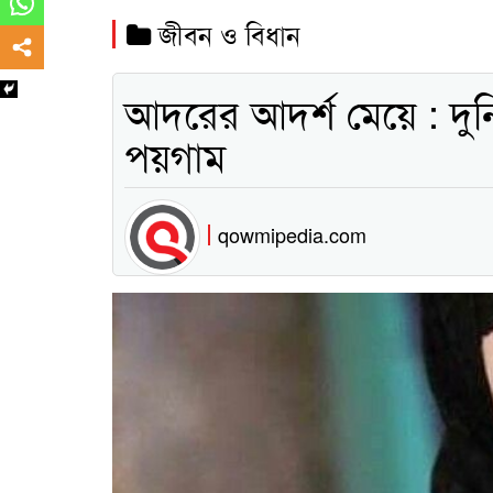
জীবন ও বিধান
আদরের আদর্শ মেয়ে : দুনি
পয়গাম
qowmipedia.com