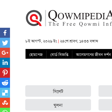
৮ই আগস্ট, ২০২৬ ইং
|
২৪শে শ্রাবণ, ১৪৩৩ বঙ্গাব্দ
হোমপেজ
বোর্ড-বিজ্ঞপ্তি
আলেমগণের জীবন দর্শন
সিলেট
খুলনা