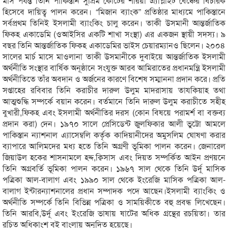
মাস পর্যন্ত তিনি পাকিস্তান সুপ্রিম কোর্টের শরিয়া এ্যাপ্লাইট বেঞ্চের বিচারক
হিসেবে দায়িত্ব পালন করেন। “মিজান ব্যাংক” প্রতিষ্ঠার মাধ্যমে পাকিস্তানে
সর্বপ্রথম তিনিই ইসলামী ব্যাংকিং চালু করেন। তাকী উসমানী আন্তর্জাতিক
ফিকহ একাডেমি (ওআইসির একটি শাখা সংস্থা) এর একজন স্থায়ী সদস্য। ৯
বছর তিনি আন্তর্জাতিক ফিকহ একাডেমির ভাইস চেয়ারম্যানও ছিলেন। ২০০৪
সালের মার্চ মাসে মাওলানা তাকী উসমানীকে দুবাইয়ে আন্তর্জাতিক ইসলামী
অর্থনীতি সংস্থার বার্ষিক অনূষ্ঠানে সংযুক্ত আরব আমিরাতের প্রধানমন্ত্রি ইসলামী
অর্থনীতিতে তাঁর অবদান ও অর্জনের কারণে বিশেষ সম্মাননা প্রদান করে। প্রতি
সপ্তাহের রবিবার তিনি করাচীর দারুল উলুম মাদরাসায় তাযকিয়াহ তথা
আত্মশুদ্ধি সম্পর্কে বয়ান করেন। বর্তমানে তিনি দারুল উলুম করাচীতে সহীহ
বুখারী,ফিকহ এবং ইসলামী অর্থনীতির দরস (কোন বিষয়ে পরামর্শ বা বক্তব্য
প্রদান করা) দেন। ১৯৭০ সালে প্রেসিডেন্ট জুলফিকার আলী ভুট্টো আমলে
পাকিস্তান ন্যাশনাল এ্যাসেম্বলি কর্তৃক কাদিয়ানীদের অমুসলিম ঘোষণা করার
ব্যাপারে আলিমদের মধ্য হতে তিনি অগ্রণী ভূমিকা পালন করেন। জেনারেল
জিয়াউল হকের শাসনামলে হদ্দ,ক্বিসাস এবং দিয়ত সম্পর্কিত আইন প্রণয়নে
তিনি অগ্রবর্তি ভূমিকা পালন করেন। ১৯৬৭ সাল থেকে তিনি উর্দূ মাসিক
পত্রিকা আল-বালাগ এবং ১৯৯০ সাল থেকে ইংরেজি মাসিক পত্রিকা আল-
বালাগ ইন্টারন্যাশনালের প্রধান সম্পাদক পদে আছেন।ইসলামী ব্যাংকিং ও
অর্থনীতি সম্পর্কে তিনি বিভিন্ন পত্রিকা ও সাময়িকীতে বহু প্রবন্ধ লিখেছেন।
তিনি আরবি,উর্দূ এবং ইংরেজি ভাষায় ষাটের অধিক গ্রন্থের রচয়িতা। তার
রচিত অধিকাংশ বই বাংলায় অনূদিত হয়েছে।