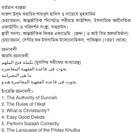
বর্তমান ব্যস্ততা
দারুল উলূম করাচির শায়খুল হাদিস ও নায়েবে মুহতামিম
চেয়্যারম্যন, আন্তর্জাতিক স্ট্যার্ন্ডাড শরীয়াহ কাউন্সিল, ইসলামিক অর্থনৈতিক
একাউন্টিং ও পরিদর্শন সংস্থা, বাহরাইন।
স্থায়ী সদস্য, আন্তর্জাতিক ফিকহ একাডেমি , জেদ্দা ( ও আই সির অঙ্গপ্রতিষ্ঠান)
চেয়্যারম্যন, সেন্টার ফর ইসলামিক ইকোনোমিকস, পাকিস্তান (1991 থেকে)
রচনাবলী
আরবি রচনাবলী
تكملة فتح الملهم (মুসলিম শরীফের ব্যখ্যাগ্রন্থ)
بحوث فى قاعدة الفقهية المعاصره
ما هى النصرانية
بحوث فى قاعدة الفقهية المعاصرة هندو
ইংরেজি রচনাবলী>
1. The Authority of Sunnah
2. The Rules of I’tikaf
3. What is Christianity?
4. Easy Good Deeds
5. Perform Salaah Correctly
6. The Language of the Friday Khutba