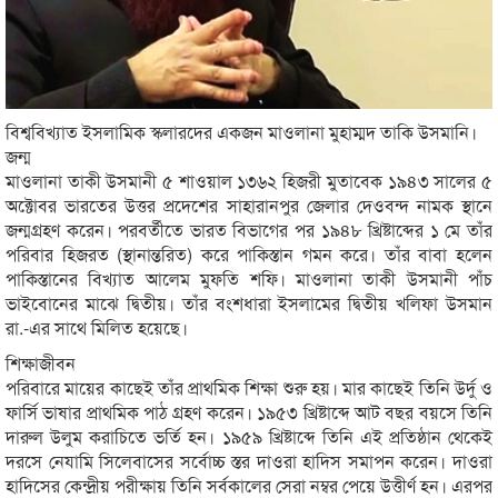
বিশ্ববিখ্যাত ইসলামিক স্কলারদের একজন মাওলানা মুহাম্মদ তাকি উসমানি।
জন্ম
মাওলানা তাকী উসমানী ৫ শাওয়াল ১৩৬২ হিজরী মুতাবেক ১৯৪৩ সালের ৫
অক্টোবর ভারতের উত্তর প্রদেশের সাহারানপুর জেলার দেওবন্দ নামক স্থানে
জন্মগ্রহণ করেন। পরবর্তীতে ভারত বিভাগের পর ১৯৪৮ খ্রিষ্টাব্দের ১ মে তাঁর
পরিবার হিজরত (স্থানান্তরিত) করে পাকিস্তান গমন করে। তাঁর বাবা হলেন
পাকিস্তানের বিখ্যাত আলেম মুফতি শফি। মাওলানা তাকী উসমানী পাঁচ
ভাইবোনের মাঝে দ্বিতীয়। তাঁর বংশধারা ইসলামের দ্বিতীয় খলিফা উসমান
রা.-এর সাথে মিলিত হয়েছে।
শিক্ষাজীবন
পরিবারে মায়ের কাছেই তাঁর প্রাথমিক শিক্ষা শুরু হয়। মার কাছেই তিনি উর্দু ও
ফার্সি ভাষার প্রাথমিক পাঠ গ্রহণ করেন। ১৯৫৩ খ্রিষ্টাব্দে আট বছর বয়সে তিনি
দারুল উলুম করাচিতে ভর্তি হন। ১৯৫৯ খ্রিষ্টাব্দে তিনি এই প্রতিষ্ঠান থেকেই
দরসে নেযামি সিলেবাসের সর্বোচ্চ স্তর দাওরা হাদিস সমাপন করেন। দাওরা
হাদিসের কেন্দ্রীয় পরীক্ষায় তিনি সর্বকালের সেরা নম্বর পেয়ে উত্তীর্ণ হন। এরপর