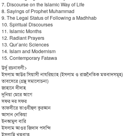
7. Discourse on the Islamic Way of Life
8. Sayings of Prophet Muhammad
9. The Legal Status of Following a Madhhab
10. Spiritual Discourses
11. Islamic Months
12. Radiant Prayers
13. Qur’anic Sciences
14. Islam and Modernism
15. Contemporary Fatawa
উর্দু রচনাবলী>
ইসলাম আউর সিয়াসী নাযরিয়্যাহ (ইসলাম ও রাজনৈতিক মতবাদসমূহ)
তাবসেরে (গ্রন্থ সমালোচনা)
জাহানে দীদাহ
দুনিয়া মেরে আগে
সফর দর সফর
তাফসীরে তাওযীহুল কুরআন
আসান নেকিয়া
ইনআমুল বারি
ইসলাম আওর জিদাদ পসন্দি
ইসলাহি খুতুবাত