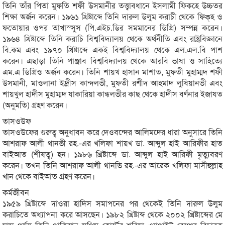
তিনি তাঁর পিতা মুফতি শফী উসমানীর তত্ত্বাবধানে ইসলামী ফিকহে উচ্চতর
শিক্ষা অর্জন করেন। ১৯৬১ খ্রিষ্টাব্দে তিনি দারুল উলুম করাচী থেকে ফিক্‌হ ও
ফতোয়ার ওপর তাখাস্সুস (পি.এইচ.ডির সমমানের ডিগ্রি) সম্পন্ন করেন।
১৯৬৪ খ্রিষ্টাব্দে তিনি করাচি বিশ্ববিদ্যালয় থেকে অর্থনীতি এবং রাষ্ট্রবিজ্ঞানে
বি.কম এবং ১৯৭০ খ্রিষ্টাব্দে একই বিশ্ববিদ্যালয় থেকে এল.এল.বি পাশ
করেন। এছাড়া তিনি পাঞ্জাব বিশ্ববিদ্যালয় থেকে আরবি ভাষা ও সাহিত্যে
এম.এ ডিগ্রিও অর্জন করেন। তিনি শায়খ হাসান মাশাত, মুফতী মুহাম্মদ শফী
উসমানী, মাওলানা ইদ্রীস কান্দলভী, মুফতী রশীদ আহমাদ লুধিয়ানভী এবং
শায়খুল হাদীস মুহাম্মদ যাকারিয়া কান্ধলভীর কাছ থেকে হাদীস বর্ণনার ইজাযত
(অনুমতি) গ্রহণ করেন।
তাসওউফ
তাসওউফের গুরুত্ব অনুধাবন করে দেওবন্দের আলিমদের ধারা অনুসারে তিনি
আশরাফ আলী থানভী রহ.-এর খলিফা শায়খ ডা. আব্দুল হাই আরিফীর হাত
বাইআত (শীষত্ব) হন। ১৯৮৬ খ্রিষ্টাব্দে ডা. আব্দুল হাই আরিফী মৃত্যুবরণ
করেন। তখন তিনি আশরাফ আলী থানভি রহ.-এর আরেক খলিফা মাসীহুল্লাহ
খান থেকে বাইআত গ্রহণ করেন।
কর্মজীবন
১৯৫৯ খ্রিষ্টাব্দে দাওরা হাদিস সমাপনের পর থেকেই তিনি দারুল উলুম
করাচিতে অধ্যাপনা করে আসছেন। ১৯৮২ খ্রিষ্টাব্দ থেকে ২০০২ খ্রিষ্টাব্দের মে