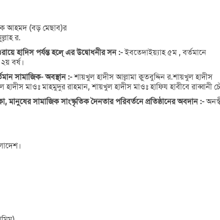
ফিক আহমদ (বড় মেছাব)র
্লাহ র.
রায়ে হাদিস পর্যন্ত হলে্ এর উদ্বোধনীর সন :-
ইবতেদাইয়্যাহ ৫ম , বর্তমানে
২য় বর্ষ।
র্তমান সামাজিক- অবস্থান :-
শায়খুল হাদীস আল্লামা ক্বুতবুদ্দিন র.শায়খুল হাদীস
ল হাদীস মাওঃ মাহমুদুর রাহমান, শায়খুল হাদীস মাওঃ হাফিয হাবীবে রাব্বানী চৌধ
া, মানুষের সামাজিক সাংস্কৃতিক দৈনতার পরিবর্তনে প্রতিষ্ঠানের অবদান :-
অনস্ব
ংলাদেশ।
ামিম)