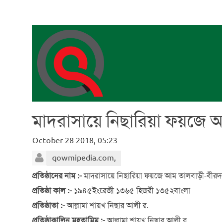
মাদরাসায়ে নিছারিয়া ফয়জে 
October 28 2018, 05:23
qowmipedia.com,
প্রতিষ্ঠানের নাম :-
মাদরাসায়ে নিছারিয়া ফয়জে আম তালবাড়ী-বীরদ
প্রতিষ্ঠা কাল :-
১৯৪৫ইংরেজী ১৩৬৫ হিজরী ১৩৫২বাংলা
প্রতিষ্ঠাতা :-
আল্লামা শায়খ নিছার আলী র.
প্রতিষ্ঠাকালিন মুহতামিম :-
আল্লামা শায়খ নিছার আলী র.