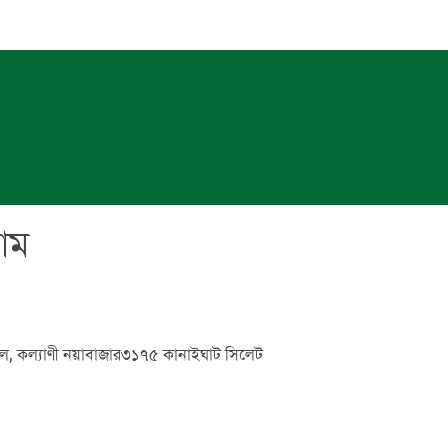
আম
ল, কল্যাণী নয়াবাজার৩১৭৫ কানাইঘাট সিলেট