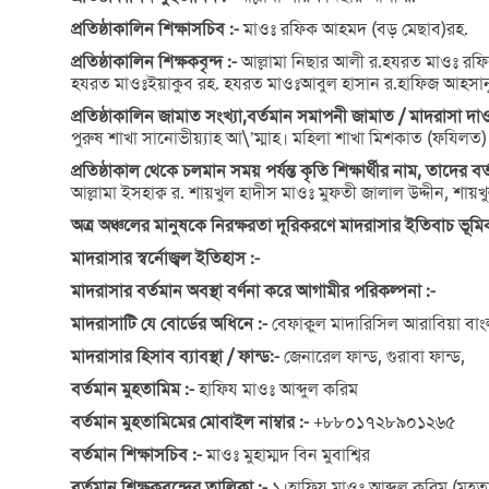
প্রতিষ্ঠাকালিন শিক্ষাসচিব :-
মাওঃ রফিক আহমদ (বড় মেছাব)রহ.
প্রতিষ্ঠাকালিন শিক্ষকবৃন্দ :-
আল্লামা নিছার আলী র.হযরত মাওঃ র
হযরত মাওঃইয়াকুব রহ. হযরত মাওঃআবুল হাসান র.হাফিজ আহসানুল
প্রতিষ্ঠাকালিন জামাত সংখ্যা,বর্তমান সমাপনী জামাত / মাদরাসা দাও
পুরুষ শাখা সানোভীয়্যাহ আ\’ম্মাহ। মহিলা শাখা মিশকাত (ফযিলত) 
প্রতিষ্ঠাকাল থেকে চলমান সময় পর্যন্ত কৃতি শিক্ষার্থীর নাম, তাদের ব
আল্লামা ইসহাক্ব র. শায়খুল হাদীস মাওঃ মুফতী জালাল উদ্দীন, শায়খু
অত্র অঞ্চলের মানুষকে নিরক্ষরতা দূরিকরণে মাদরাসার ইতিবাচ ভূমিক
মাদরাসার স্বর্নোজ্বল ইতিহাস :-
মাদরাসার বর্তমান অবস্থা বর্ণনা করে আগামীর পরিকল্পনা :-
মাদরাসাটি যে বোর্ডের অধিনে :-
বেফাক্বুল মাদারিসিল আরাবিয়া বা
মাদরাসার হিসাব ব্যাবস্থা / ফান্ড:-
জেনারেল ফান্ড, গুরাবা ফান্ড,
বর্তমান মুহতামিম :-
হাফিয মাওঃ আব্দুল করিম
বর্তমান মুহতামিমের মোবাইল নাম্বার :-
+৮৮০১৭২৮৯০১২৬৫
বর্তমান শিক্ষাসচিব :-
মাওঃ মুহাম্মদ বিন মুবাশ্বির
বর্তমান শিক্ষকবৃন্দের তালিকা :-
১।হাফিয মাওঃ আব্দুল করিম (মুহত