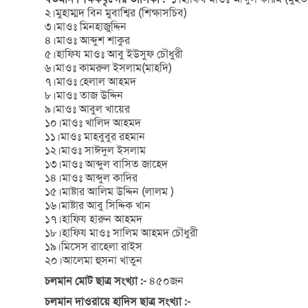
২।মুহাম্মদ বিন মুবাশ্বির (শিক্ষাসচিব)
৩।মাওঃ মিনহাজুদ্দিন
৪।মাওঃ আব্দুশ শাকুর
৫।হাফিয মাওঃ আবু ইউসুফ চৌধুরী
৬।মাওঃ কামরুল ইসলাম(মাহদি)
৭।মাওঃ হেলাল আহমদ
৮।মাওঃ তাজ উদ্দিন
৯।মাওঃ আবুল খায়ের
১০।মাওঃ খালিদ আহমদ
১১।মাওঃ মাহবুবুর রহমান
১২।মাওঃ সাঈদুল ইসলাম
১৩।মাওঃ আব্দুল বাসিত জাহেদ
১৪।মাওঃ আব্দুল কাদির
১৫।মাষ্টার আলিম উদ্দিন (লালম )
১৬।মাষ্টার আবু সিদ্দিক খান
১৭।হাফিয হারুন আহমদ
১৮।হাফিয মাওঃ সালিম আহমদ চৌধুরী
১৯।মিসেস রাহেলা রাইস
২০।আলেমা হুসনা খাতুন
চলমান মোট ছাত্র সংখ্যা :-
৪৫০জন
চলমান দাওরায়ে হাদিস ছাত্র সংখ্যা :-