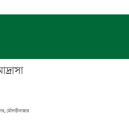
দ্রাসা
জনগর, মৌলভীবাজার