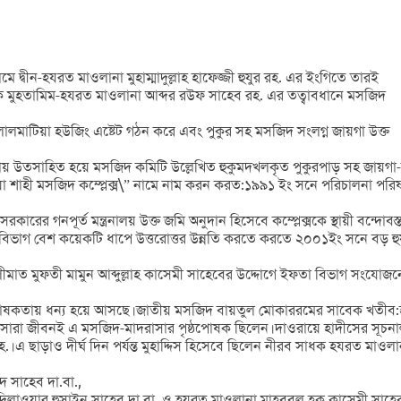
দ্বীন-হযরত মাওলানা মুহাম্মাদুল্লাহ হাফেজ্জী হুযুর রহ. এর ইংগিতে তারই
সাবেক মুহতামিম-হযরত মাওলানা আব্দর রউফ সাহেব রহ. এর তত্বাবধানে মসজিদ
লমাটিয়া হউজিং এষ্টেট গঠন করে এবং পুকুর সহ মসজিদ সংলগ্ন জায়গা উক্ত
েরণায় উতসাহিত হয়ে মসজিদ কমিটি উল্লেখিত হুকুমদখলকৃত পুকুরপাড় সহ জায়গা-জ
হী মসজিদ কম্প্লেক্স\” নামে নাম করন করত:১৯৯১ ইং সনে পরিচালনা পরিষদের পক্
কারের গনপূর্ত মন্ত্রনালয় উক্ত জমি অনুদান হিসেবে কম্প্লেক্সকে স্থায়ী বন্দোবস্
জ বিভাগ বেশ কয়েকটি ধাপে উত্তরোত্তর উন্নতি করতে করতে ২০০১ইং সনে বড় হু
 মুফতী মামুন আব্দুল্লাহ কাসেমী সাহেবের উদ্দোগে ইফতা বিভাগ সংযোজনের ম
বীনের পৃষ্ঠপোষকতায় ধন্য হয়ে আসছে।জাতীয় মসজিদ বায়তুল মোকাররমের সাবেক 
া জীবনই এ মসজিদ-মাদরাসার পৃষ্ঠপোষক ছিলেন।দাওরায়ে হাদীসের সূচনালগ্ন থে
 ছাড়াও দীর্ঘ দিন পর্যন্ত মুহাদ্দিস হিসেবে ছিলেন নীরব সাধক হযরত মাওলা
 সাহেব দা.বা.,
লাওয়ার হুসাইন সাহেব দা.বা. ও হযরত মাওলানা মাহবুবুল হক কাসেমী সাহেব 