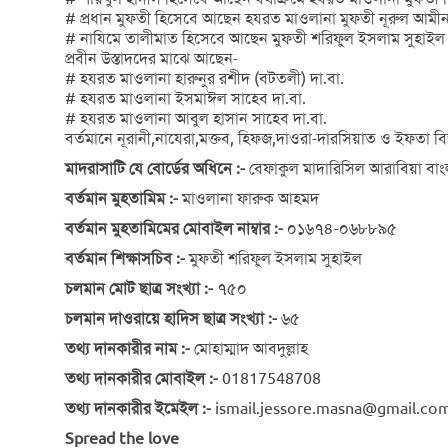
# প্রধান মুফতী হিসেবে আছেন হযরত মাওলানা মুফতী নূরুল আমীন 
# নাযিমে তালীমাত হিসেবে আছেন মুফতী শরিফুল ইসলাম সুহাইল দ
প্রবীন উস্তাদদের মাঝে আছেন-
# হযরত মাওলানা হারুনুর রশীদ (বটতলী) দা.বা.
# হযরত মাওলানা ইসমাঈল সাহেব দা.বা.
# হযরত মাওলানা আবুল হাসান সাহেব দা.বা.
বর্তমানে নূরানী,নাযেরা,মক্তব, হিফজ,দাওরা-দারসিয়াত ও ইফতা বি
মাদরাসাটি যে বোর্ডের অধিনে :-
বেফাকুল মাদারিসিল আরাবিয়া বা
বর্তমান মুহতামিম :-
মাওলানা ফারুক আহমদ
বর্তমান মুহতামিমের মোবাইল নাম্বার :-
০১৬৭৪-০৬৮৮৯৫
বর্তমান শিক্ষাসচিব :-
মুফতী শরিফুল ইসলাম সুহাইল
চলমান মোট ছাত্র সংখ্যা :-
৭৫০
চলমান দাওরায়ে হাদিস ছাত্র সংখ্যা :-
৬৫
তথ্য দানকারীর নাম :-
মোহাম্মাদ আবদুল্লাহ
তথ্য দানকারীর মোবাইল :-
01817548708
তথ্য দানকারীর ইমেইল :-
ismail.jessore.masna@gmail.co
Spread the love