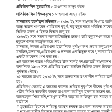
প্রতিষ্ঠাকালিন মুহতামিম :-
মাওলানা আব্দুর রউফ
প্রতিষ্ঠাকালিন শিক্ষকবৃন্দ :-
মাওলানা আব্দুর রউফ
মাদরাসার স্বর্নোজ্বল ইতিহাস :-
১৯৬০ ইং সনে বাংলার বিখ্যাত আলিমে 
আস্থা ভাজন শাগরেদ খ্যাতিমান বুযুর্গ, বড় হুযুর নামে পরিচিত 
ভিত্তিক মক্তব ও হিফজ বিভাগ চালু হয়।
১৯৬০ইং সনে সরকার লালমাটিয়াস্থিত জায়গা-জমি হুকুমদখল করে লা
হুকুমদখলের অন্তর্ভুক্ত করে নেয়।
মাদরাসা, ঈাগাহ এতিমখানা ইত্যাদিকে পূর্নাংগ রুপ দেয়ার অনুপ্র
মসজিদ,মাদরাসা,এতিমখানা ও ঈদগাহ একত্রিভূক্ত করে \”লালমাটিয়া শা
একটি আবেদন পেশ করা হয়।
এই আবেদনপত্রের পরিপ্রেক্ষিতে উক্ত সনেই গনপ্রজাতন্ত্রী বাংলাদেশ সর
অন্যদিকে ১৯৬০ সনে প্রতিষ্ঠিত হওয়া মসজিদ ভিত্তিক মক্তব-হিফ
পূর্নতায় পৌছে।
১৫ বছরের মাথায় ২০১৫ ইং সনে মাদরাসার তৎকালীন নাযিমে তালীমাত
হয়।
প্রতিষ্ঠালগ্ন থেকেই এ জামেয়া কালের শ্রেষ্ঠতম বুযুর্গানে দ্
খতীব,বিশিষ্ট তাফসীর কারক মাওলানা আমীনুল ইসলাম সাহেব রহ. সার
আলেমকুল শিরোমনি,শায়খুল হাদীস আল্লামা আজিজুল হক সাহেব রহ.।এ
বর্তমানে-
# মুহতামিম হিসেবে দায়িত্বে আছেন হযরত মাওলানা ফারুক আহমাদ
# শায়খুল হাদীস হিসেবে আছেন যথাক্রমে হযরত মাওলানা মুফতী দি