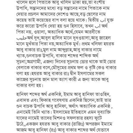
খালেদ হলে পিতাকে আবু খালিদ ডাকা হয়,তা বংশীয়
উপাধি, সন্তানদের মধ্যে বড় সন্তানের নামে পিতাকে নাম
দেয়ার প্রচলন আমাদের দেশেও আছে,বড় ছেলের নাম
কয়েছ তাই কয়েছের বাপ বলা হয়ে থাকে। দ্বিতীয় اب যুক্ত
করে কারো উপাধি দেয়া হয় গুন হিসাবে, তখন اب অর্থ
পিতা নয়, ওয়ালা, অত্যাধিক অর্থে,যেমন আরবীতে
حليبঅর্থ দুধ,আবুল হালিব মানে দুধওয়ালা,আবু জাহেল
মানে মুর্খতার পিতা নয়,অত্যাধিক মুর্খ। প্রথম খলিফা হযরত
আবু বাকার রাঃ,মুল নাম আব্দুল্লাহ,আবু বাকার নামে
খ্যাত,গুনবাচক উপাধি, বাকার শব্দের শাব্দিক অর্থ
সুচনা,অগ্রগামী, এজন্য দিনের সুচনায় ভোর থাকে তাই ভোর
বেলাকে বাকার বলে,মৌসুমের প্রথম ফল ও বৃষ্টি কেও বাকার
বলা হয়।হযরত আবু বাকার রাঃ দ্বীন ইসলামের সকল
কাজের সুচনায় জান মাল ত্যাগ কারী এ জন্য তাকে আবু
বাকার বলা হয়।
হানিফা শব্দের অর্থ একনিষ্ঠ, ইমাম আবু হানিফা তাওহিদ,
এবাদত এবং ফিকাহ গবেষণায় একনিষ্ঠ ছিলেন,তাই তার
গুন বাচক উপাধি আবু হানিফা, অর্থাৎ অত্যাধিক একনিষ্ঠ ,
এনামেই তিনি খ্যাত। ইসলামের ইতিহাসে এমন দুব্যাক্তি
যাদের নামেই তাদের মিশনও সফলতার রহস্য ফুটে
উঠে,,একজন হযরত আবু বাকার (রাজিঃ) অপরজন ইমামে
আজম আবু হানিফা (রঃ) আবু বাকার শব্দের অর্থ যেভাবে