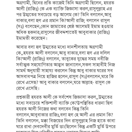
অগ্রগামী, দ্বিনের প্রতি কাজেই তিনি অগ্রগামী ছিলেন, হযরত
আলী (রাজিঃ) কে এক ব্যাক্তি জিজ্ঞাসা করল,রাসুলুল্লাহ এর
পর উম্মতের সবচেয়ে বড় আলেম কে? তিনি বললেন,আবু
বাকার,বলা হল এর প্রমান কি?আলী রাজি; বললেন রাসুল
(সঃ) বলেছেন,কোন জামাতের শ্রেষ্ঠ আলেমই ইমাম হওয়ার
অধিক হকদার,রাসুলের জীবদ্দশাতেই আবুবাকার (রাজিঃ)
ইমামতী করেছেন।
আবার বলা হল উম্মতের মধ্যে দানশীলতায় অগ্রগামী
কে,,হযরত আলী বললেন,আবু বাকার,বলা হল এর দলিল
কি?আলী (রাজিঃ) বললেন, তাবুকের যুদ্ধের সময় নবীজি
সর্বাত্মক সহযোগিতার আহ্বান জানালেন,সকল সাহাবীই নিজ
সামর্থ অনুযায়ী সাহায্য করলেন কিন্তু আবু বাকার ঘরের সব
আসবাবপত্র নিয়ে হাজির হলেন,রাসুল (সঃ)বললেন,ঘরে কি
রেখে এসেছ? আবু বাকার বললেন,ঘরে আল্লাহ- রাসুল কে
রেখে এসেছি।
প্রশ্নকারী হযরত আলী কে সর্বশেষ জিজ্ঞাসা করল,,উম্মতের
মধ্যে সবচেয়ে শক্তিশালী ব্যাক্তি কে?উপস্থিতির ধারনা ছিল
হযরত আলী নিজের কথা বলবেন কিন্তু তিনি
বললেন,আবুবাকার রাজিঃ,বলা হল হে আলী এর প্রমান কি?
তিনি বললেন, মক্কা বিজয়ের দিন রাসুলুল্লাহ নিজ হাতে কাবা
ঘরে রাখা দেবদেবীর মুর্তি ভাংছিলেন কিন্তু একটি মুর্তি উপরে