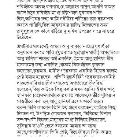
সাজানো ছিল,নবিজীর হাতের নাগালে ছিলনা,আমি
নবিজীকে আরজ করলাম,হে আল্লাহর রাসুল,আপনি আমার
কাদে উঠুন,নবিজীর মধ্যে চল্লিশজন যুবকের শক্তি
ছিল,ক্ষণিকের জন্য আমি নবীজির শরীরের ভার বরদাশত
করতে পারিনি,কিন্তু আবুবাকার রাজিঃ হিজরতের সময়
রাসুলুল্লাহ কে কাধে উঠিয়ে দু মাইল উপরের গারে সাওরে
উঠেছেন।
এঘটনার মাধ্যমেই আমরা আবু বাকার নামের যথার্থতা
অনুধাবন করতে পারি।(খুতবাতে মুহাম্মাদ মাক্কী) অপরদিকে
আবু হানিফা শব্দের অর্থ একনিষ্ঠ, ইমাম আবু হানিফা দ্বীন-
ইসলামের জন্য একনিষ্ঠ থেকেই নিজ জীবন কুরবান
করেছেন,কুরআন- হাদীস গবেষনায় একনিষ্ঠ ছিলেন বলেই
শ্রেষ্ঠ ইমাম হয়েছেন। প্রতিটি মুহুর্ত দ্বিনী গবেষনায়একনিষ্ঠ
থাকতেন বিধায় জীবদ্দশাতেও অপপ্রচারে তীরবিদ্ধ
হয়েছেন,কিন্তু কাউকে কিছু বলার সময় হয়নি। ইমাম আবু
হানিফার (রঃ)সমসাময়িক প্রখ্যাত আলেম,ফাক্কীহ সুফিয়ান
সাওরীকে বলা হল,আবু হানিফা রহঃ সম্পর্কে মন্তব্য
করুন,তিনি বললেন তিনি শুধু গ্রহণ করতেন, কাউকে কিছু
দিতেন না, উপস্থিত লোকজন বললেন, তিনিতো বিশাল
সম্পদশালী ছিলেন,মানুষের মধ্যে বিলিয়ে দিয়েছেন,
সুফিয়ান সাওরী হেসে বললেন আমার তা জানা
আছে,দানশীলতায় তিনি শ্রেষ্ঠ, কিন্তু জীবনে তিনি কারও