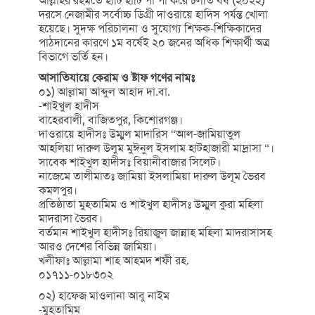
আল্লাহর রহমতে হাটি হাটি পা পা করে চলতি বর্ষ (২০২২)
দরসে নেজামীর সর্বোচ্চ ডিগ্রী দাওরায়ে হাদিস পর্যন্ত খোলা
হয়েছে। সুদক্ষ পরিচালনা ও সুযোগ্য শিক্ষক-শিক্ষিকাদের
পাঠদানের কারণে ১ম বর্ষেই ২০ জনের অধিক শিক্ষার্থী অত্র
বিভাগে ভর্তি হন।
আসাতিযায়ে কেরাম ও ষ্টাফ গণের নামঃ
০১) আল্লামা আব্দুল আহাদ দা.বা.
-শাইখুল হাদীস
বাহেরবালী, বাজিতপুর, কিশোরগঞ্জ।
দাওরায়ে হাদীসঃ উম্মুল মাদারিস “আল-জামিয়াতুল
আহলিয়া দারুল উলুম মুঈনুল ইসলাম হাটহাজারী মাদ্রাসা “।
সাবেক শাইখুল হাদীসঃ বিয়ানীবাজার সিলেট।
নাজেমে তালীমাতঃ জামিয়া ইসলামিয়া দারুল উলূম ভৈরব
কমলপুর।
প্রতিষ্ঠাতা মুহতামিম ও শাইখুল হাদীসঃ উম্মুল কুরা মহিলা
মাদরাসা ভৈরব।
বর্তমান শাইখুল হাদীসঃ রিয়াজুল জান্নাহ মহিলা মাদরাসাসহ
আরও দেশের বিভিন্ন জামিয়া।
খলীফাঃ আল্লামা শাহ আহমদ শফী রহ.
০১৭১১-০১৮৩০২
০২) হাফেজ মাওলানা আবু নাইম
-মুহতামিম