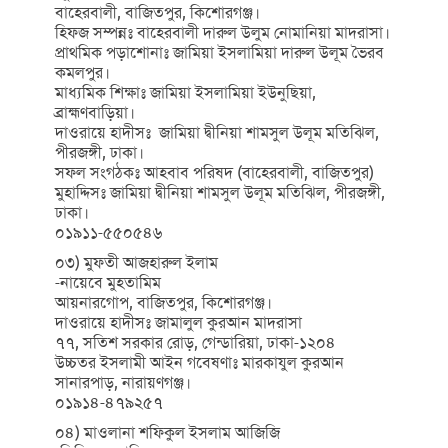
বাহেরবালী, বাজিতপুর, কিশোরগঞ্জ।
হিফজ সম্পন্নঃ বাহেরবালী দারুল উলুম নোমানিয়া মাদরাসা।
প্রাথমিক পড়াশোনাঃ জামিয়া ইসলামিয়া দারুল উলূম ভৈরব
কমলপুর।
মাধ্যমিক শিক্ষাঃ জামিয়া ইসলামিয়া ইউনুছিয়া,
ব্রাহ্মণবাড়িয়া।
দাওরায়ে হাদীসঃ জামিয়া দ্বীনিয়া শামসুল উলূম মতিঝিল,
পীরজঙ্গী, ঢাকা।
সফল সংগঠকঃ আহবাব পরিষদ (বাহেরবালী, বাজিতপুর)
মুহাদ্দিসঃ জামিয়া দ্বীনিয়া শামসুল উলূম মতিঝিল, পীরজঙ্গী,
ঢাকা।
০১৯১১-৫৫০৫৪৬
০৩) মুফতী আজহারুল ইলাম
-নায়েবে মুহতামিম
আয়নারগোপ, বাজিতপুর, কিশোরগঞ্জ।
দাওরায়ে হাদীসঃ জামালুল কুরআন মাদরাসা
৭৭, সতিশ সরকার রোড়, গেন্ডারিয়া, ঢাকা-১২০৪
উচ্চতর ইসলামী আইন গবেষণাঃ মারকাযুল কুরআন
সানারপাড়, নারায়ণগঞ্জ।
০১৯১৪-৪৭৯২৫৭
০৪) মাওলানা শফিকুল ইসলাম আজিজি