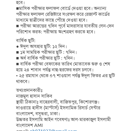
হবে।
■মাসিক পরীক্ষার ফলাফল বোর্ডে দেওয়া হবে। অন্যান্য
পরীক্ষার ফলাফল রেজিষ্টারে সংরক্ষণ করে রেজাল্ট কার্ডের
মাধ্যমে ছাত্রীদের কাছে পৌঁছে দেওয়া হবে।
■ পরীক্ষা আরম্ভের ৭দিন পূর্বে মাদরাসার যাবতীয় লেন-দেন
পরিশোধ করত: পরীক্ষায় অংশগ্রহণ করতে হবে।
বার্ষিক ছুটি:
● ঈদুল আযহার ছুটি: ১২ দিন।
■ ১ম সাময়িক পরীক্ষার ছুটি : ৭দিন।
■ অর্ধ বার্ষিক পরীক্ষার ছুটি : ৭দিন।
■ বার্ষিক পরীক্ষা বেফাকের তারিখ মোতাবেক শুরু ও শেষ
হয়ে ২৪ শাবান পর্যন্ত নাহু-ছরফের দরস চলবে।
• ২৫ রমাযান থেকে ০৭ শাওয়াল পর্যন্ত ঈদুল ফিতর এর ছুটি
থাকবে।
তথ্যপ্রদানকারীঃ
নাজমুল হাসান সাকিব
স্থায়ী ঠিকানাঃ বাহেরবালী, বাজিতপুর, কিশোরগঞ্জ।
দাওরায়ে হাদীস (মাস্টার্স) ইসলামিক রিসার্চ সেন্টার
বাংলাদেশ, বসুন্ধরা, ঢাকা।
উচ্চতর ইসলামি আইন গবেষণাঃ আল-মারকাজুল ইসলামী
বাংলাদেশ AMI