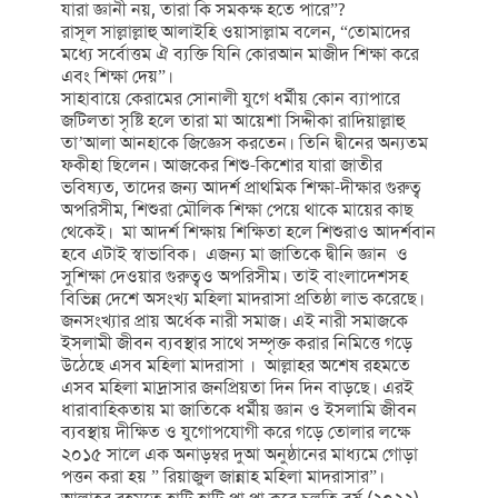
যারা জ্ঞানী নয়, তারা কি সমকক্ষ হতে পারে”?
রাসূল সাল্লাল্লাহু আলাইহি ওয়াসাল্লাম বলেন, “তোমাদের
মধ্যে সর্বোত্তম ঐ ব্যক্তি যিনি কোরআন মাজীদ শিক্ষা করে
এবং শিক্ষা দেয়”।
সাহাবায়ে কেরামের সোনালী যুগে ধর্মীয় কোন ব্যাপারে
জটিলতা সৃষ্টি হলে তারা মা আয়েশা সিদ্দীকা রাদিয়াল্লাহু
তা’আলা আনহাকে জিজ্ঞেস করতেন। তিনি দ্বীনের অন্যতম
ফকীহা ছিলেন। আজকের শিশু-কিশোর যারা জাতীর
ভবিষ্যত, তাদের জন্য আদর্শ প্রাথমিক শিক্ষা-দীক্ষার গুরুত্ব
অপরিসীম, শিশুরা মৌলিক শিক্ষা পেয়ে থাকে মায়ের কাছ
থেকেই। মা আদর্শ শিক্ষায় শিক্ষিতা হলে শিশুরাও আদর্শবান
হবে এটাই স্বাভাবিক। এজন্য মা জাতিকে দ্বীনি জ্ঞান ও
সুশিক্ষা দেওয়ার গুরুত্বও অপরিসীম। তাই বাংলাদেশসহ
বিভিন্ন দেশে অসংখ্য মহিলা মাদরাসা প্রতিষ্ঠা লাভ করেছে।
জনসংখ্যার প্রায় অর্ধেক নারী সমাজ। এই নারী সমাজকে
ইসলামী জীবন ব্যবস্থার সাথে সম্পৃক্ত করার নিমিত্তে গড়ে
উঠেছে এসব মহিলা মাদরাসা । আল্লাহর অশেষ রহমতে
এসব মহিলা মাদ্রাসার জনপ্রিয়তা দিন দিন বাড়ছে। এরই
ধারাবাহিকতায় মা জাতিকে ধর্মীয় জ্ঞান ও ইসলামি জীবন
ব্যবস্থায় দীক্ষিত ও যুগোপযোগী করে গড়ে তোলার লক্ষে
২০১৫ সালে এক অনাড়ম্বর দুআ অনুষ্ঠানের মাধ্যমে গোড়া
পত্তন করা হয় ” রিয়াজুল জান্নাহ মহিলা মাদরাসার”।