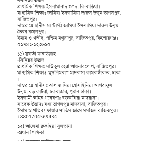
-সিনিয়র উস্তাদ
প্রাথমিক শিক্ষাঃ ইসলামাবাদ গুগদ, বি-বাড়িয়া।
মাধ্যমিক শিক্ষাঃ জামিয়া ইসলামিয়া দারুল উলুম ভাগলপুর,
বাজিতপুর।
দাওরায়ে হাদীস মাস্টার্সঃ জামিয়া ইসলামিয়া দারুল উলুম
ভৈরব কমলপুর।
ইমাম ও খতীব, পশ্চিম মথুরাপুর, বাজিতপুর, কিশোরগঞ্জ।
০১৭৪১-১২৩৬১০
১১) মুফতী ছানাউল্লাহ
-সিনিয়র উস্তাদ
প্রাথমিক শিক্ষাঃ সাউতুল হেরা আয়নারগোপ, বাজিতপুর।
মাধ্যমিক শিক্ষাঃ মুসলিমবাগ মাদরাসা কামরাঙ্গীরচর, ঢাকা
।
দাওরায়ে হাদীসঃ আল জামিয়া হোসাইনিয়া আশরাফুল
উলুম, বড় কাটরা, চকবাজার, পুরান ঢাকা।
ইসলামী আইন গবেষণাঃ বড়কাটারা মাদরাসা।
সাবেক উস্তাদঃ মধ্য ভাগলপুর মাদরাসা, বাজিতপুর।
ইমাম ও খতিবঃ ফায়ার সার্ভিস জামে মসজিদ বাজিতপুর।
+8801704569434
১২) আলেমা রুকাইয়া সুলতানা
-প্রধান শিক্ষিকা