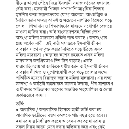
দ্বীনের আলো পৌঁছে দিয়ে ইসলামী সমাজ গঠনের যথাসাধ্য
চেষ্টা করা। ইসলামী শিক্ষার পাশাপাশি আধুনিক শিক্ষায়
মুসলিম কন্যা সন্তানদেরকে যোগ্য আলেমা, আধ্যাত্মিক ও
নৈতিক জ্ঞান সম্পন্ন আদর্শ ও সচেতন নাগরিক হিসেবে গড়ে
তোলা। শিক্ষাদান ও শিক্ষাগ্রহণের মাধ্যমে সর্বোপরি রেজায়ে
মাওলা হাসিল করা। তাই বাংলাদেশসহ বিভিন্ন দেশে
অসংখ্য মহিলা মাদরাসা প্রতিষ্ঠা লাভ করছে । জনসংখ্যার
প্রায় অর্ধেক নারী। এই নারী সমাজকে ইসলামী জীবন
ব্যবস্থার সাথে সম্পৃক্ত করার নিমিতে গড়ে উঠছে এসব
মহিলা মাদরাসা । আল্লাহর অশেষ রহমতে এসব মহিলা
মাদরাসার জনপ্রিয়তাও দিন দিন বাড়ছে। একই
ধারাবাহিকতায় মা জাতিকে ধর্মীয় জ্ঞান ও ইসলামী জীবন
ব্যবস্থায় দীক্ষিত ও যুগোপযোগী করে গড়ে তোলার লক্ষ্যে
প্রতিষ্ঠিত হয়েছে রিয়াজুল জান্নাহ মহিলা মাদরাসা। এর লক্ষ্য
উদ্দেশ্য ও কর্মসূচী বাস্তবায়নে আলেম-উলামা, পীর-মাশায়েখ
ও দ্বীনদার অভিভাবক মহলের আন্তরিক সহযোগিতা ও দোয়া
একান্তভাবে কাম্য।
ভর্তি:
● আবাসিক / অনাবাসিক হিসেবে ছাত্রী ভর্তি করা হয়।
আবাসিক ছাত্রীদের বয়স কমপক্ষে পাঁচ বছর হতে হবে।।
●মাদরাসার নির্ধারিত ফরমে আবেদন করতঃ মাদরাসার
সকল নিয়ম কানুন মেনে চলার অঙ্গিকার করে এবং সেই