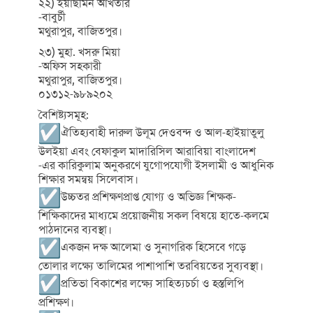
২২) ইয়াছমিন আখতার
-বাবুর্চী
মথুরাপুর, বাজিতপুর।
২৩) মুহা. খসরু মিয়া
-অফিস সহকারী
মথুরাপুর, বাজিতপুর।
০১৩১২-৯৮৯২০২
বৈশিষ্ট্যসমূহ:
ঐতিহ্যবাহী দারুল উলূম দেওবন্দ ও আল-হাইয়াতুলু
উলইয়া এবং বেফাকুল মাদারিসিল আরাবিয়া বাংলাদেশ
-এর কারিকুলাম অনুকরণে যুগোপযোগী ইসলামী ও আধুনিক
শিক্ষার সমন্বয় সিলেবাস।
উচ্চতর প্রশিক্ষণপ্রাপ্ত যোগ্য ও অভিজ্ঞ শিক্ষক-
শিক্ষিকাদের মাধ্যমে প্রয়োজনীয় সকল বিষয়ে হাতে-কলমে
পাঠদানের ব্যবস্থা।
একজন দক্ষ আলেমা ও সুনাগরিক হিসেবে গড়ে
তোলার লক্ষ্যে তালিমের পাশাপাশি তরবিয়তের সুব্যবস্থা।
প্রতিভা বিকাশের লক্ষ্যে সাহিত্যচর্চা ও হস্তলিপি
প্রশিক্ষণ।