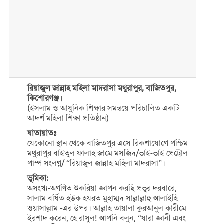
রিয়াজুল জান্নাহ মহিলা মাদরাসা মথুরাপুর, বাজিতপুর,
কিশোরগঞ্জ।
(ইসলাম ও আধুনিক শিক্ষার সমন্বয়ে পরিচালিত একটি
আদর্শ মহিলা শিক্ষা প্রতিষ্ঠান)
যাতায়াতঃ
যেকোনো স্থান থেকে বাজিতপুর এসে রিকশাযোগে পশ্চিম
মথুরাপুর বাইতুল ফালাহ জামে মসজিদ/ভাই-ভাই প্রেট্রোল
পাম্প সংলগ্ন/ “রিয়াজুল জান্নাহ মহিলা মাদরাসা”।
ভূমিকা:
অসংখ্য-অগণিত শুকরিয়া জ্ঞাপন করছি প্রভুর দরবারে,
সালাম বর্ষিত হউক হযরত মুহাম্মদ সাল্লাল্লাহু আলাইহি
ওয়াসাল্লাম -এর উপর। আল্লাহ তায়ালা কুরআনুল কারীমে
ইরশাদ করেন, হে রাসুল! আপনি বলুন, “যারা জ্ঞানী এবং