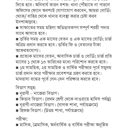
দিতে হবে। অনিবার্য কারন বশত: খানা পৌঁছাতে না পারলে
অফিসের ফোনে অবশ্যই যোগাযোগ করবেন, আমরা বোর্ডিং
থেকে/ বাহির থেকে খানার ব্যবস্থা করার চেষ্টা করব
ইনশাআল্লাহ।
■ সাক্ষাতের সময় মহিলা অভিভাবকগণ সম্পূর্ণ শরয়ী পদার
সাথে আসতে হবে।
■ ভর্তির সময় এক মাসের বেতন ও এক মাসের বোর্ডিং চার্জ
অগ্রিম প্রদান করতে হবে। ভর্তির ফি ও বেতনের টাকা
অফেরতযোগ্য।
■ প্রত্যেক মাসের বেতন, আবাসিক চার্জ ও বোর্ডিং চার্জ প্রতি
মাসের ১ থেকে ১০ তারিখের মধ্যে পরিশোধ করতে হবে।
■ ১ম সাময়িক, ২য় সাময়িক ও বার্ষিক পরীক্ষার পূর্বে সমুদয়
চার্জ প্রদান করে পরীক্ষার প্রবেশপত্র গ্রহণ করতে হবে।
মাদরাসা বন্ধের পূর্বে লেন-দেন পরিষ্কার করতে হবে।
বিভাগ সমূহ:
■ নুরাণী – নাজেরা বিভাগ।
■ কিভাব বিভাগ। (প্রথম শ্রেণী থেকে দাওরায়ে হাদিস পর্যন্ত)
■ নূরাণী-নাজেরা বিভাগ। (বালক শাখা, পর্যায়ক্রমে)
■ হিফজ বিভাগ। (উভয় শাখা, পর্যায়ক্রমে)
পরীক্ষা:
■ মাসিক, ত্রৈমাসিক, অর্ধবার্ষিক ও বার্ষিক পরীক্ষা অনুষ্ঠিত