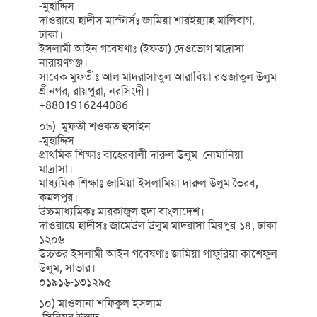
-মুহাদ্দিস
দাওরায়ে হাদীস মাস্টার্সঃ জামিয়া শারইয়্যাহ মালিবাগ,
ঢাকা।
ইসলামী আইন গবেষণাঃ (ইফতা) দেওভোগ মাদ্রাসা
নারায়ণগঞ্জ।
সাবেক মুফতীঃ আল মাদরাসাতুল আরাবিয়া রওজাতুল উলুম
শ্রীনগর, রায়পুরা, নরসিংদী।
+8801916244086
০৯) মুফতী শওকত হুসাইন
-মুহাদ্দিস
প্রাথমিক শিক্ষাঃ বাহেরবালী দারুল উলুম নোমানিয়া
মাদ্রাসা।
মাধ্যমিক শিক্ষাঃ জামিয়া ইসলামিয়া দারুল উলুম ভৈরব,
কমলপুর।
উচ্চমাধ্যমিকঃ মারকাজুল হুদা বাংলাদেশ।
দাওরায়ে হাদীসঃ জামেউল উলুম মাদরাসা মিরপুর-১৪, ঢাকা
১২০৬
উচ্চতর ইসলামী আইন গবেষণাঃ জামিয়া গাফুরিয়া কাশেফুল
উলুম, সাভার।
০১৯১৬-১৩১২৯৫
১০) মাওলানা শফিকুল ইসলাম