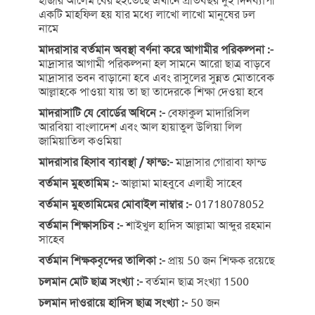
হাজার আলেম বের হইতেছে এখানে প্রতিবছর দুই দিনব্যাপী
একটি মাহফিল হয় যার মধ্যে লাখো লাখো মানুষের ঢল
নামে
মাদরাসার বর্তমান অবস্থা বর্ণনা করে আগামীর পরিকল্পনা :-
মাদ্রাসার আগামী পরিকল্পনা হল সামনে আরো ছাত্র বাড়বে
মাদ্রাসার ভবন বাড়ানো হবে এবং রাসুলের সুন্নত মোতাবেক
আল্লাহকে পাওয়া যায় তা ছা তাদেরকে শিক্ষা দেওয়া হবে
মাদরাসাটি যে বোর্ডের অধিনে :-
বেফাকুল মাদারিসিল
আরবিয়া বাংলাদেশ এবং আল হায়াতুল উলিয়া লিল
জামিয়াতিল কওমিয়া
মাদরাসার হিসাব ব্যাবস্থা / ফান্ড:-
মাদ্রাসার গোরাবা ফান্ড
বর্তমান মুহতামিম :-
আল্লামা মাহবুবে এলাহী সাহেব
বর্তমান মুহতামিমের মোবাইল নাম্বার :-
01718078052
বর্তমান শিক্ষাসচিব :-
শাইখুল হাদিস আল্লামা আব্দুর রহমান
সাহেব
বর্তমান শিক্ষকবৃন্দের তালিকা :-
প্রায় 50 জন শিক্ষক রয়েছে
চলমান মোট ছাত্র সংখ্যা :-
বর্তমান ছাত্র সংখ্যা 1500
চলমান দাওরায়ে হাদিস ছাত্র সংখ্যা :-
50 জন