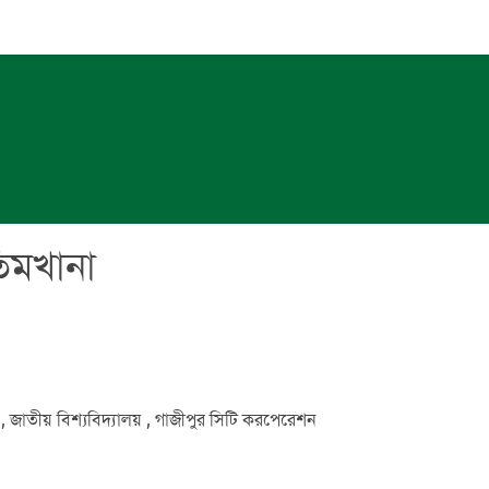
িমখানা
র , জাতীয় বিশ্যবিদ্যালয় , গাজীপুর সিটি করপেরেশন