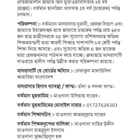
প্রতিষ্ঠাকালীন জামাত ছিল মুতাওয়াসসিতাহ ২য় বর্ষ
(হাস্তুম)। বর্তমান ছানভিয়া খাসসাহ ২য় বর্ষ (চাহারুম) পর্যন্ত
চলমান।
পরিকল্পনা :-
বর্তমানে মাদরাসার নুরানী, হেফজ বিভাগ এবং
জামাতে ইয়াজদাহুম হতে জামাতে চাহারুম পর্যন্ত প্রায় ৬৫০
জন ছাত্র ছাত্রীদেরকে ২৪ জন সুযোগ্য প্রশিক্ষণপ্রাপ্ত অভিজ্ঞ
শিক্ষকমন্ডলী দ্বারা আরবী শিক্ষার পাশাপাশি ৮ম শ্র‌েণী পর্যন্ত
শিক্ষা দিয়ে আসছে। এবং সুযোগ্য অভিজ্ঞ ৪ জন হাফেজ
দ্বারা হেফজখানার পাঠদান করে যাচ্ছে। ক্রমান্বয়ে মাদরাসাটি
দাওরায়ে হাদীস পর্যন্ত উন্নীত করার পরিকল্পনা রয়েছে।
মাদরাসাটি যে বোর্ডের অধিনে :-
বেফাকুল মাদারিসিল
আরাবিয়া বাংলাদেশ
মাদরাসার হিসাব ব্যাবস্থা / ফান্ড:-
চাঁদা ও সদকা ফান্ড।
বর্তমান মুহতামিম :-
মাওলানা ইলিয়াছ সাহেব।
বর্তমান মুহতামিমের মোবাইল নাম্বার :-
01727628303
বর্তমান শিক্ষাসচিব :-
মাওলানা আহমদুল্লাহ সাহেব
বর্তমান শিক্ষকবৃন্দের তালিকা :-
মাওলানা নাছির উদ্দীন
মাওলানা মাহমুদুল ইসলাম
মাওলানা মুজ্জাম্মিলুল হক