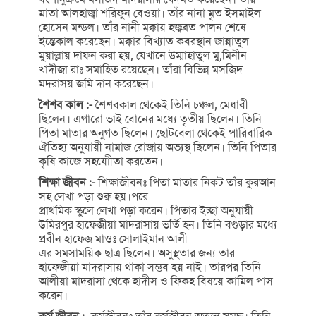
মাতা আলহাজ্বা শরিফুন বেওয়া। তাঁর নানা মৃত ইসমাইল
হোসেন মন্ডল। তাঁর নানী মক্কায় হজ্বব্রত পালন শেষে
ইন্তেকাল করেছেন। মক্কার বিখ্যাত কবরস্থান জান্নাতুল
মুয়াল্লায় দাফন করা হয়, যেখানে উম্মাহাতুল মু,মিনীন
খাদীজা রাঃ সমাহিত রয়েছেন। তাঁরা বিভিন্ন মসজিদ
মদরাসয় জমি দান করেছেন।
শৈশব কাল :-
শৈশবকাল থেকেই তিনি চঞ্চল, মেধাবী
ছিলেন। এগারো ভাই বোনের মধ্যে তৃতীয় ছিলেন। তিনি
পিতা মাতার অনুগত ছিলেন। ছোটবেলা থেকেই পারিবারিক
ঐতিহ্য অনুযায়ী নামাজ রোজায় অভ্যস্থ ছিলেন। তিনি পিতার
কৃষি কাজে সহযোীতা করতেন।
শিক্ষা জীবন :-
শিক্ষাজীবনঃ পিতা মাতার নিকট তাঁর কুরআন
সহ লেখা পড়া শুরু হয়।পরে
প্রাথমিক স্কুলে লেখা পড়া করেন। পিতার ইচ্ছা অনুযায়ী
উমিরপুর হাফেজীয়া মাদরাসায় ভর্তি হন। তিনি বগুড়ার মধ্যে
প্রবীন হাফেজ মাওঃ সোলাইমান আলী
এর সমসাময়িক ছাত্র ছিলেন। অসুস্থতার জন্য তার
হাফেজীয়া মাদরাসায় থাকা সম্ভব হয় নাই। তারপর তিনি
আলীয়া মাদরাসা থেকে হাদীস ও ফিকহ বিষয়ে কামিল পাস
করেন।