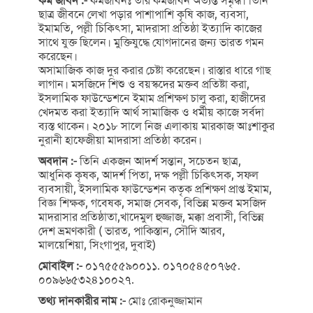
কর্ম জীবন :-
কর্মজীবনঃ তাঁর কর্মজীবন অত্যন্ত সমৃদ্ধ। তিনি
ছাত্র জীবনে লেখা পড়ার পাশাপাশি কৃষি কাজ, ব্যবসা,
ইমামতি, পল্লী চিকিৎসা, মাদরাসা প্রতিষ্ঠা ইত্যাদি কাজের
সাথে যুক্ত ছিলেন। মুক্তিযুদ্ধে যোগদানের জন্য ভারত গমন
করেছেন।
অসামাজিক কাজ দুর করার চেষ্টা করেছেন। রাস্তার ধারে গাছ
লাগান। মসজিদে শিশু ও বয়স্কদের মক্তব প্রতিষ্টা করা,
ইসলামিক ফাউন্ডেশনে ইমাম প্রশিক্ষণ চালু করা, হাজীদের
খেদমত করা ইত্যাদি আর্থ সামাজিক ও ধর্মীয় কাজে সর্বদা
ব্যস্ত থাকেন। ২০১৮ সালে নিজ এলাকায় মারকাজ আঃশাকুর
নুরানী হাফেজীয়া মাদরাসা প্রতিষ্ঠা করেন।
অবদান :-
তিনি একজন আদর্শ সন্তান, সচেতন ছাত্র,
আধুনিক কৃষক, আদর্শ পিতা, দক্ষ পল্লী চিকিৎসক, সফল
ব্যবসায়ী, ইসলামিক ফাউন্ডেশন কতৃক প্রশিক্ষণ প্রাপ্ত ইমাম,
বিজ্ঞ শিক্ষক, গবেষক, সমাজ সেবক, বিভিন্ন মক্তব মসজিদ
মাদরাসার প্রতিষ্ঠাতা,খাদেমুল হুজ্জাজ, মক্কা প্রবাসী, বিভিন্ন
দেশ ভ্রমণকারী ( ভারত, পাকিস্তান, সৌদি আরব,
মালয়েশিয়া, সিংগাপুর, দুবাই)
মোবাইল :-
০১৭৫৫৫৯০০১১. ০১৭০৫৪৫০৭৬৫.
০০৯৬৬৫৩২৪১০০২৭.
তথ্য দানকারীর নাম :-
মোঃ রোকনুজ্জামান